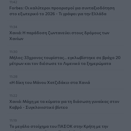
11:42
Forbes: Οι καλύτεροι προορισμοί για συνταξιοδότηση
στο εξωτερικό το 2026 - Τι γράφει για την Ελλάδα
11:34
Χανιά: Η παράδοση ζωντανεύει στους δρόμους των
Χανίων
11:30
Μήλος: 33χρονος τουρίστας... εγκλωβίστηκε σε βράχο 20
μέτρων και τον διέσωσε το Λιμενικό τα ξημερώματα
11:28
«Η δίκη του Μάνου Χατζιδάκι» στα Χανιά
11:22
Χανιά: Μάχη με τα κύματα για τη διάσωση γυναίκας στον
Καβρό - Συγκλονιστικό βίντεο
11:19
Το μεγάλο στοίχημα του ΠΑΣΟΚ στην Κρήτη με την