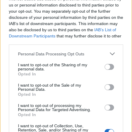
us or personal information disclosed to third parties prior to
10:52
your opt-out. You may separately opt-out of the further
Ηράκλειο: Οι παραστάσεις στα Κηποθέατρα τη Τρίτη 11/8
disclosure of your personal information by third parties on the
IAB’s list of downstream participants. This information may
10:47
also be disclosed by us to third parties on the
IAB’s List of
Συναγερμός της Τροχαίας για τους «ραλίστες» οδηγούς
Downstream Participants
that may further disclose it to other
των άδειων δρόμων
third parties.
10:40
Personal Data Processing Opt Outs
Ηλικιωμένη ανασύρθηκε νεκρή από τη θάλασσα στην
Κατερίνη
I want to opt-out of the Sharing of my
personal data.
Opted In
10:33
«Σαλπάρουμε για Γυμνάσιο!» από το ΚΕΣΑΝ Ηρακλείου
I want to opt-out of the Sale of my
Personal Data.
Opted In
10:32
Κατερίνα Παπουτσάκη: Η καλοκαιρινή «πασαρέλα» με
I want to opt-out of processing my
μαγιό και τα αποθεωτικά σχόλια
Personal Data for Targeted Advertising.
Opted In
I want to opt-out of Collection, Use,
ΠΕΡΙΣΣΟΤΕΡΑ
Retention, Sale, and/or Sharing of my