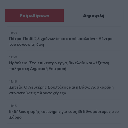
Ροή ειδήσεων
Δημοφιλή
11:53
Πάτρα: Παιδί 2,5 χρόνων έπεσε από μπαλκόνι - Δέντρο
του έσωσε τη ζωή
11:50
Ηράκλειο: Στο επίκεντρο έργα, Βικελαία και «έξυπνη
πόλη» στη Δημοτική Επιτροπή
11:49
Σητεία: Ο Λευτέρης Σουλτάτος και η Βάσω Λασκαράκη
συναντούν τις « Χρυσοχέρες»
11:45
Εκδήλωση τιμής και μνήμης για τους 35 Εθνομάρτυρες στο
Σάρχο