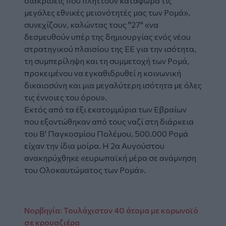
διακρίσεις που πλήττουν κατάφωρα τις
μεγάλες εθνικές μειονότητές μας των Ρομά»,
συνεχίζουν, καλώντας τους "27" «να
δεσμευθούν υπέρ της δημιουργίας ενός νέου
στρατηγικού πλαισίου της ΕΕ για την ισότητα,
τη συμπερίληψη και τη συμμετοχή των Ρομά,
προκειμένου να εγκαθιδρυθεί η κοινωνική
δικαιοσύνη και μια μεγαλύτερη ισότητα με όλες
τις έννοιες του όρου».
Εκτός από τα έξι εκατομμύρια των Εβραίων
που εξοντώθηκαν από τους ναζί στη διάρκεια
του Β' Παγκοσμίου Πολέμου, 500.000 Ρομά
είχαν την ίδια μοίρα. Η 2α Αυγούστου
ανακηρύχθηκε «ευρωπαϊκή μέρα σε ανάμνηση
του Ολοκαυτώματος των Ρομά».
Νορβηγία: Τουλάχιστον 40 άτομα με κορωνοϊό
σε κρουαζιέρα