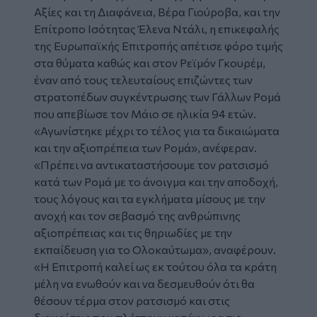
Αξίες και τη Διαφάνεια, Βέρα Γιούροβα, και την
Επίτροπο Ισότητας Έλενα Ντάλι, η επικεφαλής
της Ευρωπαϊκής Επιτροπής απέτισε φόρο τιμής
στα θύματα καθώς και στον Ρεϊμόν Γκουρέμ,
έναν από τους τελευταίους επιζώντες των
στρατοπέδων συγκέντρωσης των Γάλλων Ρομά
που απεβίωσε τον Μάιο σε ηλικία 94 ετών.
«Αγωνίστηκε μέχρι το τέλος για τα δικαιώματα
και την αξιοπρέπεια των Ρομά», ανέφεραν.
«Πρέπει να αντικαταστήσουμε τον ρατσισμό
κατά των Ρομά με το άνοιγμα και την αποδοχή,
τους λόγους και τα εγκλήματα μίσους με την
ανοχή και τον σεβασμό της ανθρώπινης
αξιοπρέπειας και τις θηριωδίες με την
εκπαίδευση για το Ολοκαύτωμα», αναφέρουν.
«Η Επιτροπή καλεί ως εκ τούτου όλα τα κράτη
μέλη να ενωθούν και να δεσμευθούν ότι θα
θέσουν τέρμα στον ρατσισμό και στις