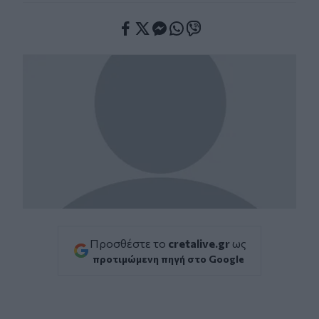
Facebook
Twitter
Messenger
Whatsapp
Viber
Προσθέστε το
cretalive.gr
ως
προτιμώμενη πηγή στο Google