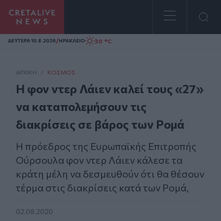
Homepage
/
30 °C
ΔΕΥΤΕΡΑ 10.8.2026
ΗΡΑΚΛΕΙΟ
ΑΡΧΙΚΗ
/
ΚΌΣΜΟΣ
Η φον ντερ Λάιεν καλεί τους «27»
να καταπολεμήσουν τις
διακρίσεις σε βάρος των Ρομά
Η πρόεδρος της Ευρωπαϊκής Επιτροπής
Ούρσουλα φον ντερ Λάιεν κάλεσε τα
κράτη μέλη να δεσμευθούν ότι θα θέσουν
τέρμα στις διακρίσεις κατά των Ρομά,
02.08.2020