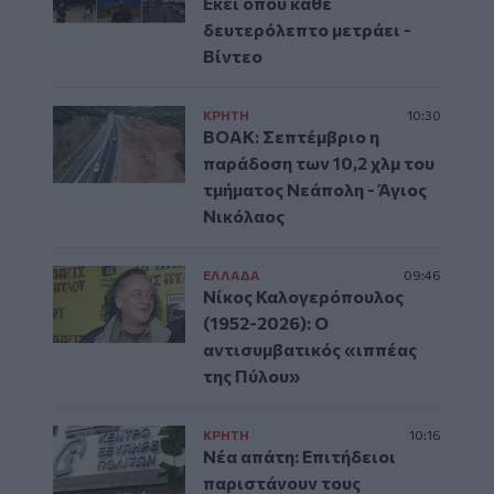
Εκεί όπου κάθε
δευτερόλεπτο μετράει -
Βίντεο
ΚΡΗΤΗ
10:30
ΒΟΑΚ: Σεπτέμβριο η
παράδοση των 10,2 χλμ του
τμήματος Νεάπολη - Άγιος
Νικόλαος
ΕΛΛAΔΑ
09:46
Νίκος Καλογερόπουλος
(1952-2026): O
αντισυμβατικός «ιππέας
της Πύλου»
ΚΡΗΤΗ
10:16
Νέα απάτη: Επιτήδειοι
παριστάνουν τους