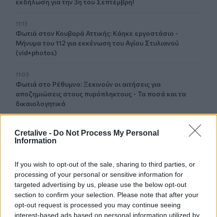
εκδήλωση για την 3η του Σεπτέμβρη!
11:13
Φωτιά στον Κουβαρά Αττικής: Κάηκε εργοστάσιο -
Μήνυμα του 112 για εκκένωση του Αγίου Στυλιανού
(vid+photos)
11:03
Φωτιά στο Ρέθυμνο: Ξεκινούν οι αιτήσεις για
αποζημιώσεις στους πυρόπληκτους - Τα ποσά και τα
δικαιολογητικά
10:59
Cretalive -
Do Not Process My Personal
Σπυριδάκη: "Τουρισμός για Όλους" από τον Αύγουστο
Information
10:58
If you wish to opt-out of the sale, sharing to third parties, or
Δεκαπενταύγουστος: Πώς αμείβονται οι εργαζόμενοι για
processing of your personal or sensitive information for
την αργία
targeted advertising by us, please use the below opt-out
section to confirm your selection. Please note that after your
10:53
opt-out request is processed you may continue seeing
Πότε πληρώνονται οι συντάξεις Σεπτεμβρίου
interest-based ads based on personal information utilized by