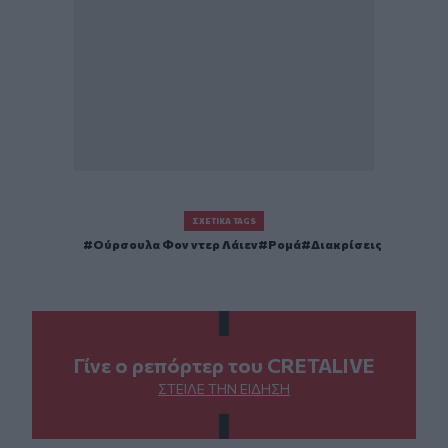
ΣΧΕΤΙΚΆ TAGS
Ούρσουλα Φον ντερ Λάιεν
Ρομά
Διακρίσεις
Γίνε ο ρεπόρτερ του CRETALIVE
ΣΤΕΊΛΕ ΤΗΝ ΕΊΔΗΣΗ