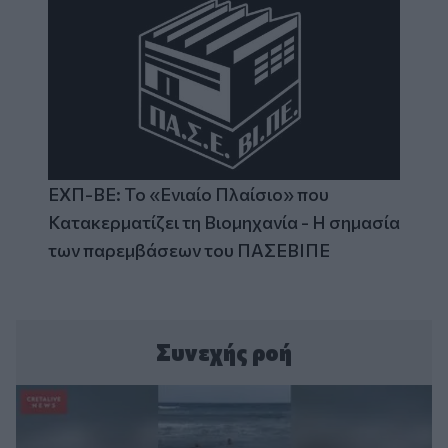
ΕΧΠ-ΒΕ: Το «Ενιαίο Πλαίσιο» που
Κατακερματίζει τη Βιομηχανία - Η σημασία
των παρεμβάσεων του ΠΑΣΕΒΙΠΕ
Συνεχής ροή