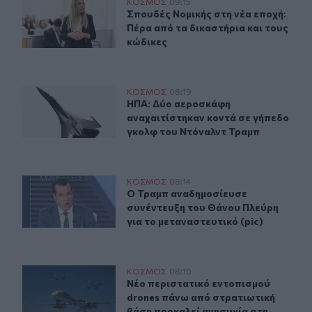
Σπουδές Νομικής στη νέα εποχή: Πέρα από τα δικαστήρι
ΚΟΣΜΟΣ
09:15
Σπουδές Νομικής στη νέα εποχή: Πέ
Σπουδές Νομικής στη νέα εποχή:
Πέρα από τα δικαστήρια και τους
κώδικες
ΗΠΑ: Δύο αεροσκάφη αναχαιτίστηκαν κοντά σε γήπεδο
ΚΟΣΜΟΣ
08:19
ΗΠΑ: Δύο αεροσκάφη αναχαιτίστηκ
ΗΠΑ: Δύο αεροσκάφη
αναχαιτίστηκαν κοντά σε γήπεδο
γκολφ του Ντόναλντ Τραμπ
Ο Τραμπ αναδημοσίευσε συνέντευξη του Θάνου Πλεύρη γ
ΚΟΣΜΟΣ
08:14
Ο Τραμπ αναδημοσίευσε συνέντευξη 
Ο Τραμπ αναδημοσίευσε
συνέντευξη του Θάνου Πλεύρη
για το μεταναστευτικό (pic)
Νέο περιστατικό εντοπισμού drones πάνω από στρατιωτ
ΚΟΣΜΟΣ
08:10
Νέο περιστατικό εντοπισμού drone
Νέο περιστατικό εντοπισμού
drones πάνω από στρατιωτική
βάση προκαλεί ανησυχία στη