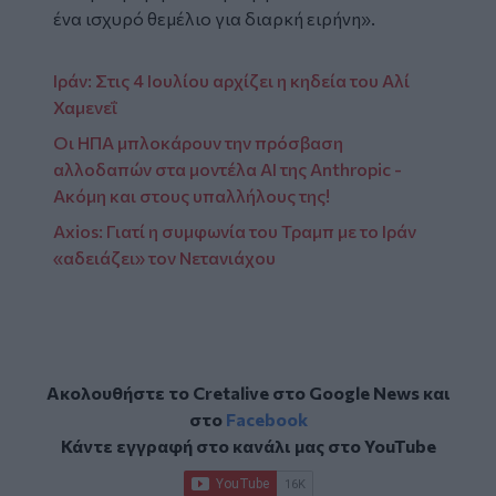
ένα ισχυρό θεμέλιο για διαρκή ειρήνη».
Ιράν: Στις 4 Ιουλίου αρχίζει η κηδεία του Αλί
Χαμενεΐ
Οι ΗΠΑ μπλοκάρουν την πρόσβαση
αλλοδαπών στα μοντέλα AI της Anthropic -
Ακόμη και στους υπαλλήλους της!
Axios: Γιατί η συμφωνία του Τραμπ με το Ιράν
«αδειάζει» τον Νετανιάχου
Ακολουθήστε το Cretalive στο
Google News
και
στο
Facebook
Κάντε εγγραφή στο κανάλι μας στο
YouTube