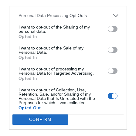
third parties.
μεταξύ των οποίων ένα παιδί
Personal Data Processing Opt Outs
08:49
Μηχανολογικό: 4.700 νέα οχήματα στο Ηράκλειο -
I want to opt-out of the Sharing of my
Σάββατο στο γραφείο για να μην περιμένουν οι πολίτες
personal data.
Opted In
I want to opt-out of the Sale of my
ΠΕΡΙΣΣΟΤΕΡΑ
Personal Data.
Opted In
I want to opt-out of processing my
Personal Data for Targeted Advertising.
Opted In
ΣΧΕΤΙΚA AΡΘΡΑ
I want to opt-out of Collection, Use,
Retention, Sale, and/or Sharing of my
Personal Data that Is Unrelated with the
Purposes for which it was collected.
Opted Out
Συνετρίβη πυροσβεστικό ελικόπτερο ενώ επιχειρούσε σ
ΚΟΣΜΟΣ
09:53
Συνετρίβη πυροσβεστικό ελικόπτερ
Συνετρίβη πυροσβεστικό
ελικόπτερο ενώ επιχειρούσε σε
CONFIRM
μεγάλη δασική πυρκαγιά στη
Γιούτα