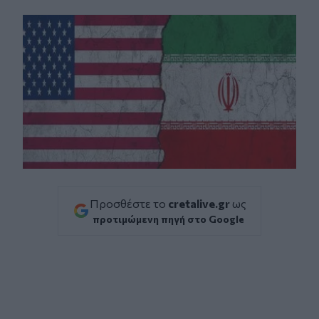
Facebook
Twitter
Messenger
Whatsapp
Viber
Προσθέστε το
cretalive.gr
ως
προτιμώμενη πηγή στο Google