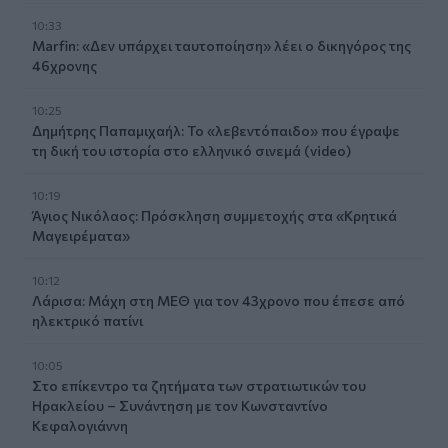
10:33
Marfin: «Δεν υπάρχει ταυτοποίηση» λέει ο δικηγόρος της
46χρονης
10:25
Δημήτρης Παπαμιχαήλ: Το «λεβεντόπαιδο» που έγραψε
τη δική του ιστορία στο ελληνικό σινεμά (video)
10:19
Άγιος Νικόλαος: Πρόσκληση συμμετοχής στα «Κρητικά
Μαγειρέματα»
10:12
Λάρισα: Μάχη στη ΜΕΘ για τον 43χρονο που έπεσε από
ηλεκτρικό πατίνι
10:05
Στο επίκεντρο τα ζητήματα των στρατιωτικών του
Ηρακλείου – Συνάντηση με τον Κωνσταντίνο
Κεφαλογιάννη