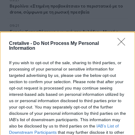
Βερολίνο: «Στημένη προβοκάτσια» το περιστατικό με το
drone, σύμφωνα με τη ρωσική πρεσβεία
09:21
Σητεία: Κατασβέστηκε η φωτιά στα Αχλάδια - Μικρή η
καμένη έκταση
Cretalive -
Do Not Process My Personal
Information
09:14
Χανιά: Ελλείψεις προσωπικού και προβλήματα στις
If you wish to opt-out of the sale, sharing to third parties, or
υπηρεσίες καθαριότητας
processing of your personal or sensitive information for
targeted advertising by us, please use the below opt-out
09:08
section to confirm your selection. Please note that after your
Διευρύνεται η εθνική πρωτοβουλία για τις τιμές στο ράφι
opt-out request is processed you may continue seeing
των σούπερ μάρκετ
interest-based ads based on personal information utilized by
us or personal information disclosed to third parties prior to
09:01
your opt-out. You may separately opt-out of the further
Όταν ο σεισμός της Κρήτης «λάβωσε» τον Φάρο της
disclosure of your personal information by third parties on the
Αλεξάνδρειας
IAB’s list of downstream participants. This information may
also be disclosed by us to third parties on the
IAB’s List of
08:55
Downstream Participants
that may further disclose it to other
Νέοι ρωσικοί βομβαρδισμοί στο Κίεβο: Τρεις νεκροί,