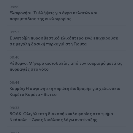
09:59
Ελαφονήσι: Συλλήψεις για άγρα πελατών και
παρεμπόδιση της κυκλοφορίας
09:53
Συνετρίβη πυροσβεστικό ελικόπτερο ενώ επιχειρούσε
σε μεγάλη δασική πυρκαγιά στη Γιούτα
09:46
Ρέθυμνο: Μήνυμα αισιοδοξίας από τον τουρισμό μετά τις
πυρκαγιές στο νότο
09:44
Κομμός: Η συγκινητική «πρώτη διαδρομή» για χελωνάκια
Καρέτα Καρέτα - Βίντεο
09:33
ΒΟΑΚ: Ολιγόλεπτη διακοπή κυκλοφορίας στο τμήμα
Νεάπολη – Άγιος Νικόλαος λόγω ανατίναξης
09:27