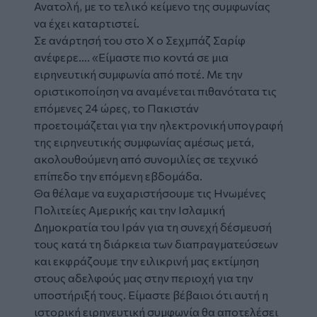
Ανατολή, με το τελικό κείμενο της συμφωνίας
να έχει καταρτιστεί.
Σε ανάρτησή του στο Χ ο Σεχμπάζ Σαρίφ
ανέφερε…. «Είμαστε πιο κοντά σε μια
ειρηνευτική συμφωνία από ποτέ. Με την
οριστικοποίηση να αναμένεται πιθανότατα τις
επόμενες 24 ώρες, το Πακιστάν
προετοιμάζεται για την ηλεκτρονική υπογραφή
της ειρηνευτικής συμφωνίας αμέσως μετά,
ακολουθούμενη από συνομιλίες σε τεχνικό
επίπεδο την επόμενη εβδομάδα.
Θα θέλαμε να ευχαριστήσουμε τις Ηνωμένες
Πολιτείες Αμερικής και την Ισλαμική
Δημοκρατία του Ιράν για τη συνεχή δέσμευσή
τους κατά τη διάρκεια των διαπραγματεύσεων
και εκφράζουμε την ειλικρινή μας εκτίμηση
στους αδελφούς μας στην περιοχή για την
υποστήριξή τους. Είμαστε βέβαιοι ότι αυτή η
ιστορική ειρηνευτική συμφωνία θα αποτελέσει