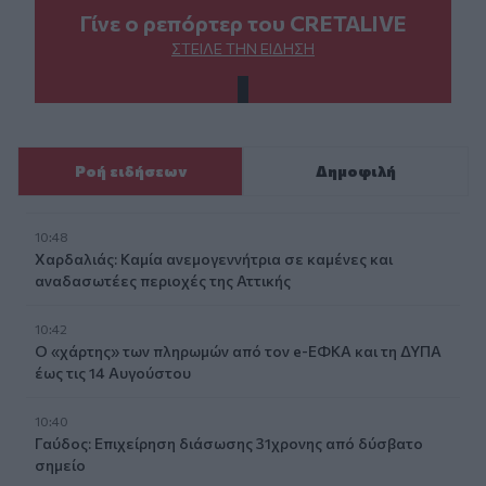
Γίνε ο ρεπόρτερ του CRETALIVE
ΣΤΕΊΛΕ ΤΗΝ ΕΊΔΗΣΗ
Ροή ειδήσεων
Δημοφιλή
10:48
Χαρδαλιάς: Καμία ανεμογεννήτρια σε καμένες και
αναδασωτέες περιοχές της Αττικής
10:42
Ο «χάρτης» των πληρωμών από τον e-ΕΦΚΑ και τη ΔΥΠΑ
έως τις 14 Αυγούστου
10:40
Γαύδος: Επιχείρηση διάσωσης 31χρονης από δύσβατο
σημείο