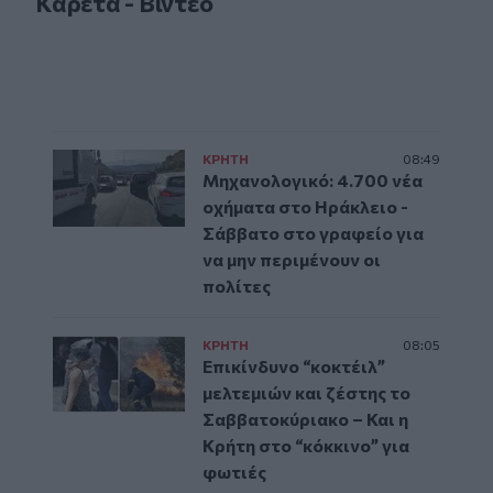
Καρέτα - Βίντεο
ΚΡΗΤΗ
08:49
Μηχανολογικό: 4.700 νέα
οχήματα στο Ηράκλειο -
Σάββατο στο γραφείο για
να μην περιμένουν οι
πολίτες
ΚΡΗΤΗ
08:05
Επικίνδυνο “κοκτέιλ”
μελτεμιών και ζέστης το
Σαββατοκύριακο – Και η
Κρήτη στο “κόκκινο” για
φωτιές