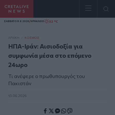
Homepage
/
32 °C
ΣAΒΒΑΤΟ 8.8.2026
ΗΡΑΚΛΕΙΟ
ΑΡΧΙΚΗ
/
ΚΌΣΜΟΣ
ΗΠΑ-Ιράν: Αισιοδοξία για
συμφωνία μέσα στο επόμενο
24ωρο
Τι ανέφερε ο πρωθυπουργός του
Πακιστάν
13.06.2026