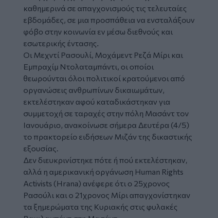
καθημερινά σε απαγχονισμούς τις τελευταίες
εβδομάδες, σε μια προσπάθεια να ενσταλάξουν
φόβο στην κοινωνία εν μέσω διεθνούς και
εσωτερικής έντασης.
Οι Μεχντί Ρασουλί, Μοχάμεντ Ρεζά Μίρι και
Εμπραχίμ Ντολαταμπάντι, οι οποίοι
θεωρούνται όλοι πολιτικοί κρατούμενοι από
οργανώσεις ανθρωπίνων δικαιωμάτων,
εκτελέστηκαν αφού καταδικάστηκαν για
συμμετοχή σε ταραχές στην πόλη Μασάντ τον
Ιανουάριο, ανακοίνωσε σήμερα Δευτέρα (4/5)
το πρακτορείο ειδήσεων Μιζάν της δικαστικής
εξουσίας.
Δεν διευκρινίστηκε πότε ή πού εκτελέστηκαν,
αλλά η αμερικανική οργάνωση Human Rights
Activists (Hrana) ανέφερε ότι ο 25χρονος
Ρασούλι και ο 21χρονος Μίρι απαγχονίστηκαν
τα ξημερώματα της Κυριακής στις φυλακές