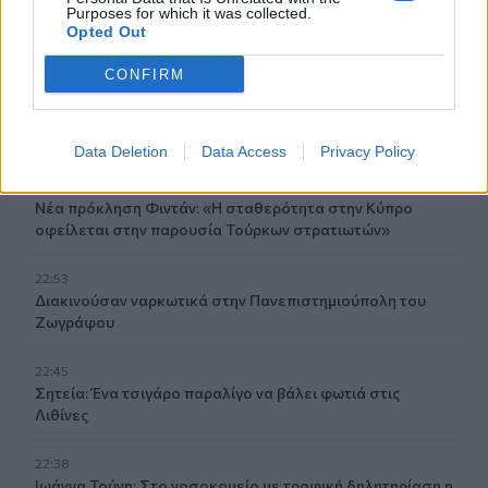
Ιταλία-Ισπανία: Κλιμακώνεται η σύγκρουση για τη
Purposes for which it was collected.
Συνθήκη Σένγκεν
Opted Out
23:09
CONFIRM
Σοβαρό τροχαίο στο Λαγονήσι: Αυτοκίνητο
συγκρούστηκε με μηχανή αστυνομικών της ΔΙΑΣ - Δείτε
βίντεο
Data Deletion
Data Access
Privacy Policy
22:59
Νέα πρόκληση Φιντάν: «Η σταθερότητα στην Κύπρο
οφείλεται στην παρουσία Τούρκων στρατιωτών»
22:53
Διακινούσαν ναρκωτικά στην Πανεπιστημιούπολη του
Ζωγράφου
22:45
Σητεία: Ένα τσιγάρο παραλίγο να βάλει φωτιά στις
Λιθίνες
22:38
Ιωάννα Τούνη: Στο νοσοκομείο με τροφική δηλητηρίαση η