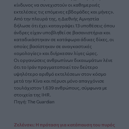
κίνδυνος να συνεχιστούν οι καθημερινές
εκτελέσεις τις επόμενες εβδομάδες και μήνες».
Από την πλευρά της, η Διεθνής Αμνηστία
δήλωσε ότι έχει καταγράψει 13 υποθέσεις όπου
άνδρες είχαν υποβληθεί σε βασανιστήρια και
καταδικάστηκαν σε κατάφωρα άδικες δίκες, οι
οποίες βασίστηκαν σε αναγκαστικές
«ομολογίες» και διήρκεσαν λίγες ώρες.
Οι οργανώσεις ανθρωπίνων δικαιωμάτων λένε
ότι το Ιράν πραγματοποιεί τον δεύτερο
υψηλότερο αριθμό εκτελέσεων στον κόσμο
μετά την Κίνα και πέρυσι μόνο απαγχόνισε
τουλάχιστον 1.639 ανθρώπους, σύμφωνα με
στοιχεία της IHR.
Πηγή: The Guardian
Ζελένσκι: Η πρόταση για κατάπαυση του πυρός