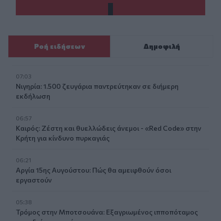
Ροή ειδήσεων
Δημοφιλή
07:03
Νιγηρία: 1.500 ζευγάρια παντρεύτηκαν σε διήμερη
εκδήλωση
06:57
Καιρός: Ζέστη και θυελλώδεις άνεμοι - «Red Code» στην
Κρήτη για κίνδυνο πυρκαγιάς
06:21
Αργία 15ης Αυγούστου: Πώς θα αμειφθούν όσοι
εργαστούν
05:38
Τρόμος στην Μποτσουάνα: Εξαγριωμένος ιπποπόταμος