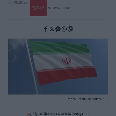
04.05.2026
NEWSROOM
Facebook
Twitter
Messenger
Whatsapp
Viber
Photo Credits: @Twitter/X
Προσθέστε το
cretalive.gr
ως