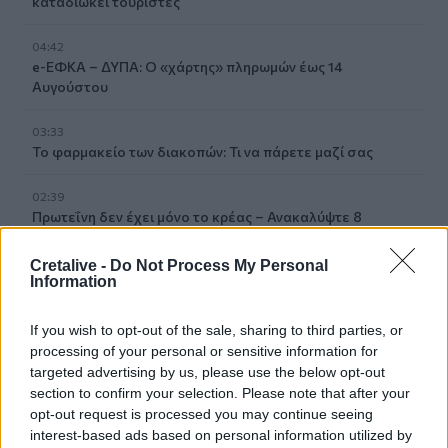
καταδιώκει τουρίστες
04:42
e-ΕΦΚΑ – ΔΥΠΑ: Ο «χάρτης» πληρωμών έως 14
Αυγούστου
03:33
Το φαρμακείο των διακοπών: Τι να πάρετε μαζί σας
02:39
Πρωτεΐνη δεν έχει μόνο το κρέας – Ανακαλύψτε 8
φρούτα με πρωτεΐνη και βάλτε τα στο πιάτο σας
Cretalive -
Do Not Process My Personal
Information
01:40
Αυτά τα ζώδια θα ζήσουν τον απόλυτο έρωτα έως το
τέλος του καλοκαιριού
If you wish to opt-out of the sale, sharing to third parties, or
processing of your personal or sensitive information for
00:35
targeted advertising by us, please use the below opt-out
Ρούχα και αξεσουάρ από την ταινία «The Devil Wears
section to confirm your selection. Please note that after your
Prada 2» πωλούνται σε δημοπρασία
opt-out request is processed you may continue seeing
interest-based ads based on personal information utilized by