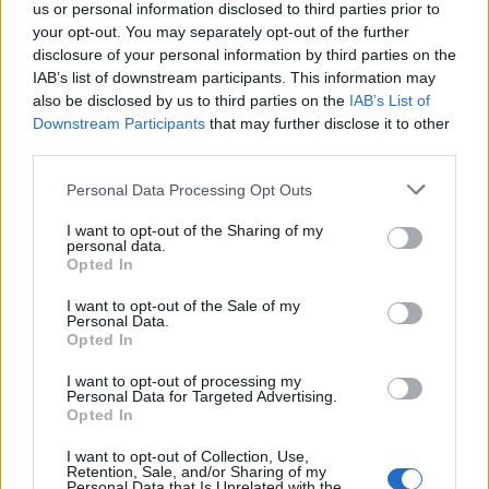
23:59
us or personal information disclosed to third parties prior to
Γερμανία: Drones εθεάθησαν πάνω από στρατιωτική
your opt-out. You may separately opt-out of the further
βάση
disclosure of your personal information by third parties on the
IAB’s list of downstream participants. This information may
23:47
also be disclosed by us to third parties on the
IAB’s List of
Χαμός στη Βουλή του Κοσόβου: Βουλευτής πέταξε αυγά
Downstream Participants
that may further disclose it to other
στον πρωθυπουργό - Δείτε βίντεο
third parties.
Personal Data Processing Opt Outs
23:39
Νέα έρευνα: Οι γυναίκες με δύο έως τρία παιδιά γερνούν
I want to opt-out of the Sharing of my
πιο αργά
personal data.
Opted In
23:31
Ολική έκλειψη ηλίου: Στις 12 Αυγούστου θα σκοτεινιάσει
I want to opt-out of the Sale of my
Personal Data.
η μισή Ευρώπη
Opted In
23:21
I want to opt-out of processing my
Τουρισμός: Με θετικό πρόσημο έως τώρα, παρά τα
Personal Data for Targeted Advertising.
Opted In
σκαμπανεβάσματα, η χρονιά
I want to opt-out of Collection, Use,
23:15
Retention, Sale, and/or Sharing of my
Personal Data that Is Unrelated with the