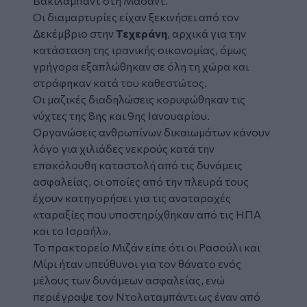
Βακιλαμπάντ στη Μασάντ.
Οι διαμαρτυρίες είχαν ξεκινήσει από τον
Δεκέμβριο στην
Τεχεράνη
, αρχικά για την
κατάσταση της ιρανικής οικονομίας, όμως
γρήγορα εξαπλώθηκαν σε όλη τη χώρα και
στράφηκαν κατά του καθεστώτος.
Οι μαζικές διαδηλώσεις κορυφώθηκαν τις
νύχτες της 8ης και 9ης Ιανουαρίου.
Οργανώσεις ανθρωπίνων δικαιωμάτων κάνουν
λόγο για χιλιάδες νεκρούς κατά την
επακόλουθη καταστολή από τις δυνάμεις
ασφαλείας, οι οποίες από την πλευρά τους
έχουν κατηγορήσει για τις αναταραχές
«ταραξίες που υποστηρίχθηκαν από τις ΗΠΑ
και το Ισραήλ».
Το πρακτορείο Μιζάν είπε ότι οι Ρασούλι και
Μίρι ήταν υπεύθυνοι για τον θάνατο ενός
μέλους των δυνάμεων ασφαλείας, ενώ
περιέγραψε τον Ντολαταμπάντι ως έναν από