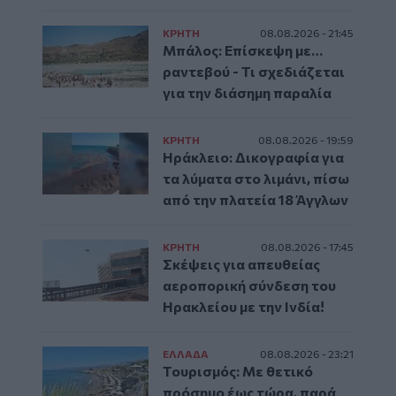
ΚΡΗΤΗ
08.08.2026 - 21:45
Μπάλος: Επίσκεψη με…
ραντεβού - Τι σχεδιάζεται
για την διάσημη παραλία
ΚΡΗΤΗ
08.08.2026 - 19:59
Ηράκλειο: Δικογραφία για
τα λύματα στο λιμάνι, πίσω
από την πλατεία 18 Άγγλων
ΚΡΗΤΗ
08.08.2026 - 17:45
Σκέψεις για απευθείας
αεροπορική σύνδεση του
Ηρακλείου με την Ινδία!
ΕΛΛAΔΑ
08.08.2026 - 23:21
Τουρισμός: Με θετικό
πρόσημο έως τώρα, παρά