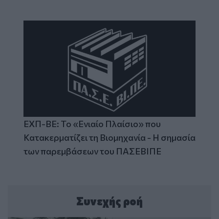
ΕΧΠ-ΒΕ: Το «Ενιαίο Πλαίσιο» που
Κατακερματίζει τη Βιομηχανία - Η σημασία
των παρεμβάσεων του ΠΑΣΕΒΙΠΕ
Συνεχής ροή