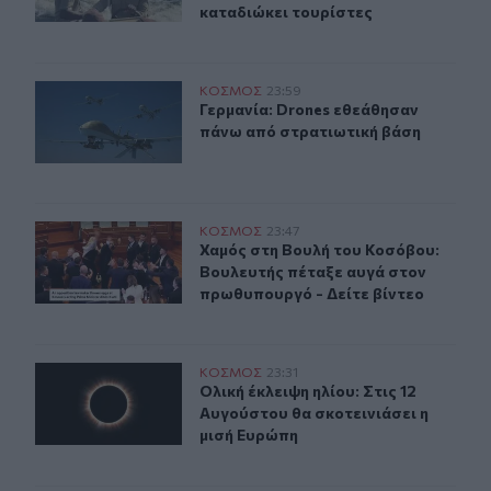
καταδιώκει τουρίστες
Γερμανία: Drones εθεάθησαν πάνω από στρατιωτική βά
ΚΟΣΜΟΣ
23:59
Γερμανία: Drones εθεάθησαν πάνω 
Γερμανία: Drones εθεάθησαν
πάνω από στρατιωτική βάση
Χαμός στη Βουλή του Κοσόβου: Βουλευτής πέταξε αυγά 
ΚΟΣΜΟΣ
23:47
Χαμός στη Βουλή του Κοσόβου: Βου
Χαμός στη Βουλή του Κοσόβου:
Βουλευτής πέταξε αυγά στον
πρωθυπουργό - Δείτε βίντεο
Ολική έκλειψη ηλίου: Στις 12 Αυγούστου θα σκοτεινιάσε
ΚΟΣΜΟΣ
23:31
Ολική έκλειψη ηλίου: Στις 12 Αυγού
Ολική έκλειψη ηλίου: Στις 12
Αυγούστου θα σκοτεινιάσει η
μισή Ευρώπη