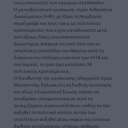
τους υποκινητές των ταραχών στη Μασάντ.
Η μη κυβερνητική οργάνωση «Ιράν Ανθρώπινα
Δικαιώματα» (IHR), με έδρα τη Νορβηγία,
περιέγραψε και τους τρεις ως πολιτικούς
κρατούμενους που είχαν καταδικαστεί μετά
από άδικες δίκες στα επαναστατικά
δικαστήρια. Ανέφερε ότι από τότε που οι
εκτελέσεις επανήλθαν τον Μάρτιο κατά τη
διάρκεια του πολέμου εναντίον των ΗΠΑ και
του Ισραήλ, το Ιράν έχει εκτελέσει 24
πολιτικούς κρατούμενους.
Ο διευθυντής της οργάνωσης, Μαχμούντ Αμίρι
Μογκαντάμ, δήλωσε ότι «η διεθνής κοινότητα,
και ιδίως η Ευρωπαϊκή Ένωση, πρέπει να
αντιδράσει αποφασιστικά σε αυτό το
συνεχιζόμενο κύμα εκτελέσεων, καθώς αν δεν
αυξηθεί το πολιτικό κόστος αυτών των
εκτελέσεων αυξηθεί μέσω σαφών και έντονων
διεθνών αντιδράσεων, υπάρχει σοβαρός