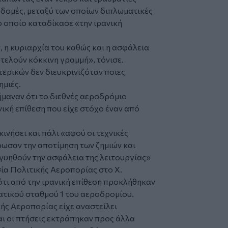
ποδομές, μεταξύ των οποίων διπλωματικές
ο οποίο καταδίκασε «την ιρανική
 η κυριαρχία του καθώς και η ασφάλεια
τελούν κόκκινη γραμμή», τόνισε.
ερικών δεν διευκρινιζόταν ποιες
μιές.
ήμαναν ότι το διεθνές αεροδρόμιο
νική επίθεση που είχε στόχο έναν από
κινήσει και πάλι «αφού οι τεχνικές
ρωσαν την αποτίμηση των ζημιών και
γγυηθούν την ασφάλεια της λειτουργίας»
ία Πολιτικής Αεροπορίας στο Χ.
 ότι από την ιρανική επίθεση προκλήθηκαν
ατικού σταθμού 1 του αεροδρομίου.
ής Αεροπορίας είχε αναστείλει
ι οι πτήσεις εκτράπηκαν προς άλλα