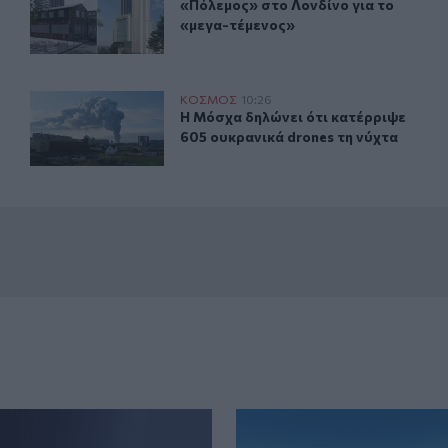
ίας διέσωσαν 308 θύματα απαγωγής
«Πόλεμος» στο Λονδίνο για το «με
«Πόλεμος» στο Λονδίνο για το
«μεγα-τέμενος»
Η Μόσχα δηλώνει ότι κατέρριψε 605 ουκρανικά drones 
ΚΟΣΜΟΣ
10:26
ίνες
Η Μόσχα δηλώνει ότι κατέρριψε 605
Η Μόσχα δηλώνει ότι κατέρριψε
605 ουκρανικά drones τη νύχτα