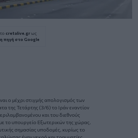
 το
cretalive.gr
ως
η πηγή στο Google
ίναι ο μέχρι στιγμής απολογισμός των
α της Τετάρτης (3/6) το Ιράν εναντίον
εριλαμβανομένου και του διεθνούς
με το υπουργείο Εξωτερικών της χώρας.
ζωτικής σημασίας υποδομές, κυρίως το
καλώντας έναν νεκρό και τραυματίες