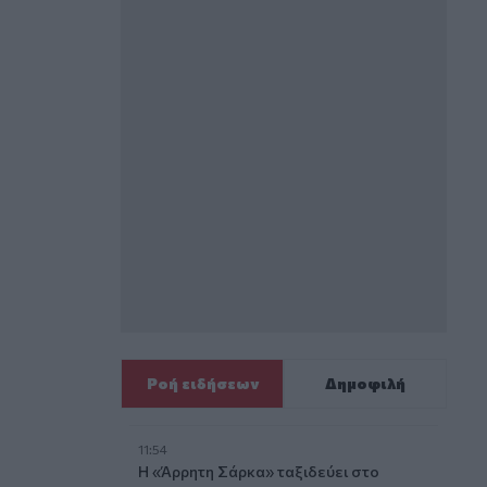
Ροή ειδήσεων
Δημοφιλή
11:54
Η «Άρρητη Σάρκα» ταξιδεύει στο