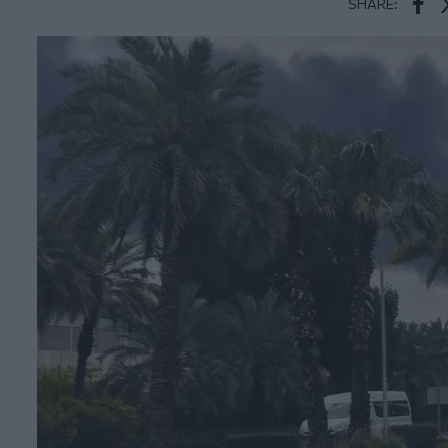
SHARE:
Face
T