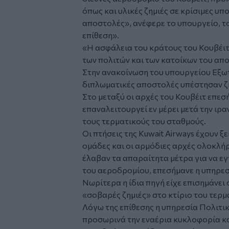
όπως και υλικές ζημιές σε κρίσιμες υ
αποστολές», ανέφερε το υπουργείο, τ
επίθεση».
«Η ασφάλεια του κράτους του Κουβέιτ,
των πολιτών και των κατοίκων του απο
Στην ανακοίνωση του υπουργείου Εξωτ
διπλωματικές αποστολές υπέστησαν ζη
Στο μεταξύ οι αρχές του Κουβέιτ επεσ
επαναλειτουργεί εν μέρει μετά την ιρα
τους τερματικούς του σταθμούς.
Οι πτήσεις της Kuwait Airways έχουν ξε
ομάδες και οι αρμόδιες αρχές ολοκλή
έλαβαν τα απαραίτητα μέτρα για να ε
του αεροδρομίου, επεσήμανε η υπηρεσ
Νωρίτερα η ίδια πηγή είχε επισημάνει
«σοβαρές ζημιές» στο κτίριο του τερμ
Λόγω της επίθεσης η υπηρεσία Πολιτικ
προσωρινά την εναέρια κυκλοφορία κα