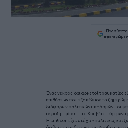
Προσθέστε
προτιμώμεν
Ένας νεκρός και αρκετοί τραυματίες ε
επιθέσεων που εξαπέλυσε τα ξημερώματ
διάφορων πολιτικών υποδομών - συμπ
αεροδρομίου - στο Κουβέιτ, σύμφωνα 
Η επίθεση είχε στόχο «πολιτικές και 
διεθνές αεροδρόμιο του Κουβέιτ, προ