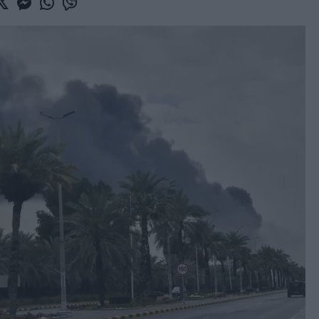
book
witter
Messenger
Whatsapp
Viber