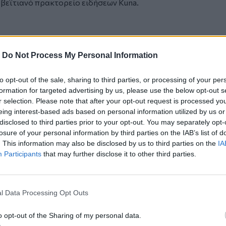
βεϊτιανό πρακτορείο ειδήσεων Kuna.
 εργασιακής μεταρρύθμισης
-
Do Not Process My Personal Information
 κατολισθήσεις, πλημμύρες και ριπές
to opt-out of the sale, sharing to third parties, or processing of your per
Ναυτικού συνετρίβη σε χωράφι στο Ντέβον
formation for targeted advertising by us, please use the below opt-out s
r selection. Please note that after your opt-out request is processed y
eing interest-based ads based on personal information utilized by us or
disclosed to third parties prior to your opt-out. You may separately opt-
losure of your personal information by third parties on the IAB’s list of
. This information may also be disclosed by us to third parties on the
IA
ο
Google News
και στο
Facebook
Participants
that may further disclose it to other third parties.
κανάλι μας στο
YouTube
l Data Processing Opt Outs
o opt-out of the Sharing of my personal data.