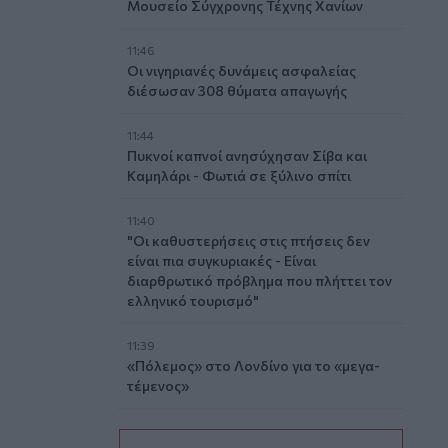
Μουσείο Σύγχρονης Τέχνης Χανίων
11:46
Οι νιγηριανές δυνάμεις ασφαλείας
διέσωσαν 308 θύματα απαγωγής
11:44
Πυκνοί καπνοί ανησύχησαν Σίβα και
Καμηλάρι - Φωτιά σε ξύλινο σπίτι
11:40
"Οι καθυστερήσεις στις πτήσεις δεν
είναι πια συγκυριακές - Είναι
διαρθρωτικό πρόβλημα που πλήττει τον
ελληνικό τουρισμό"
11:39
«Πόλεμος» στο Λονδίνο για το «μεγα-
τέμενος»
11:36