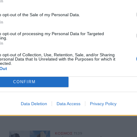
In
o opt-out of the Sale of my Personal Data.
In
ΙΚΆ TAGS
to opt-out of processing my Personal Data for Targeted
ing.
τ
Νεκρός
Ιράν
In
o opt-out of Collection, Use, Retention, Sale, and/or Sharing
ersonal Data that Is Unrelated with the Purposes for which it
lected.
Out
ερ του CRETALIVE
CONFIRM
ΤΗΝ ΕΊΔΗΣΗ
Data Deletion
Data Access
Privacy Policy
ματα απαγωγής
«Πόλεμος» στο Λονδίνο για το «μεγα-τέμενος»
ΚΟΣΜΟΣ
11:39