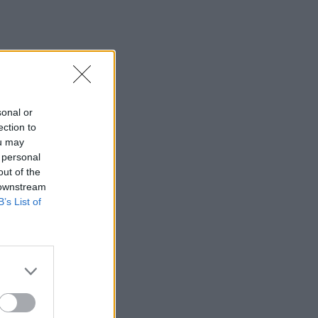
11:04
Χανιά: Σοβαρό επεισόδιο έξω από το
Νοσοκομείο - Πιάστηκαν στα χέρια δύο
άτομα
11:04
Δυτική Μάνη: Επιχείρηση διάσωσης στο
sonal or
Φαράγγι του Βυρού τα ξημερώματα
ection to
ou may
10:55
 personal
Η Ρωσία έπληξε πλοίο στα ουκρανικά
out of the
ύδατα της Μαύρης Θάλασσας
 downstream
B’s List of
10:49
Πυρκαγιές: Μια σπίθα αρκεί - Βίντεο
ντοκουμέντο με σπινθήρες & μικρή
έκρηξη σε κολώνα ηλεκτροδότησης
10:42
Σφοδρές καταιγίδες στις Φιλιππίνες