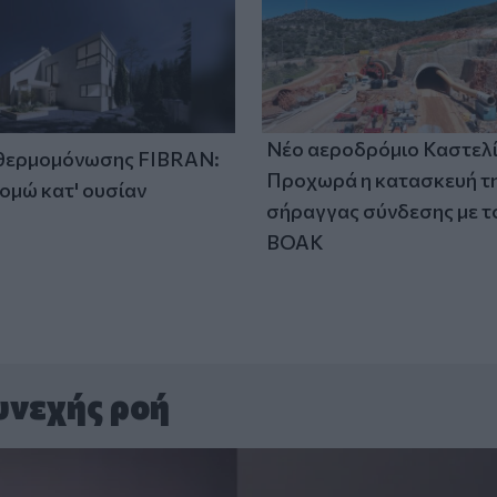
Νέο αεροδρόμιο Καστελί
 θερμομόνωσης FIBRAN:
Προχωρά η κατασκευή τ
ομώ κατ' ουσίαν
σήραγγας σύνδεσης με τ
ΒΟΑΚ
υνεχής ροή