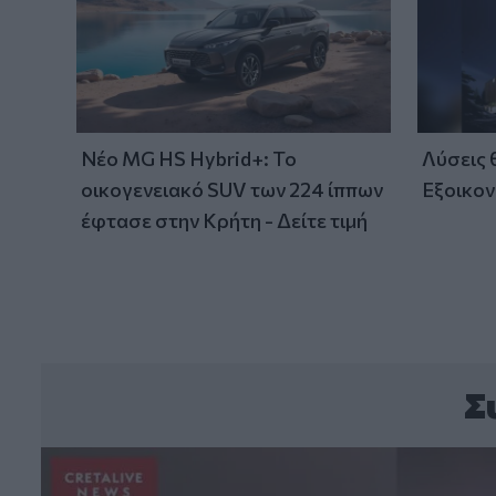
Νέο MG HS Hybrid+: Το
Λύσεις
οικογενειακό SUV των 224 ίππων
Εξοικον
έφτασε στην Κρήτη - Δείτε τιμή
Σ