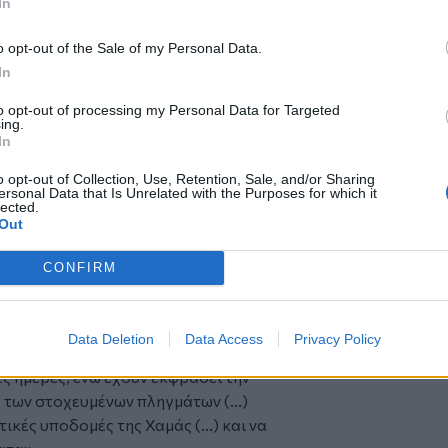
In
μησε ότι περίπου 68.000 άνθρωποι έχουν
o opt-out of the Sale of my Personal Data.
δυτικό τμήμα της πόλης, «οι
In
από τα ξημερώματα», δήλωσε η 45χρονη
to opt-out of processing my Personal Data for Targeted
η νύκτα (...) ο θόρυβος από τους
ing.
σταμάτησε», πρόσθεσε.
In
λεμική αεροπορία «βομβάρδισε πολλά
o opt-out of Collection, Use, Retention, Sale, and/or Sharing
ά μου ούρλιαζαν από τον φόβο».
ersonal Data that Is Unrelated with the Purposes for which it
lected.
λινού στρατού Αβιχάι Αντραΐ απηύθυνε
Out
ατοίκους της περιοχής του λιμανιού
ς Ρίμαλ, ζητώντας τους να κατευθυνθούν
CONFIRM
οειδοποιούν εκ νέου τους κατοίκους της
πικίνδυνη ζώνη μαχών».
Data Deletion
Data Access
Privacy Policy
ρέψει πολλές πολυώροφες πολυκατοικίες
ες ημέρες, ενώ έχουν εκφράσει την
 των στοχευμένων πληγμάτων (...)
κές υποδομές της Χαμάς (...) και να