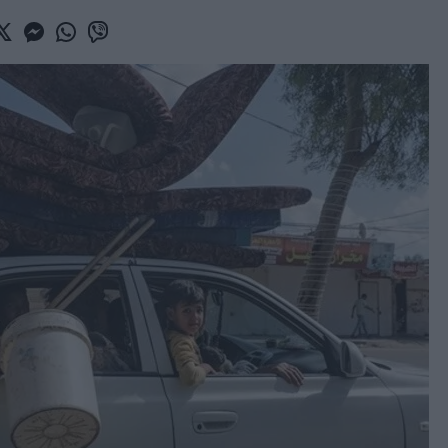
book
witter
Messenger
Whatsapp
Viber