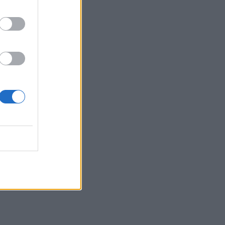
Ιταλία: Στη Νάπολη καταγράφηκε
θερμοκρασία-ρεκόρ 48 βαθμών
22:32
Υπόθεση Marfin: Έφθασε στην Ελλάδα
η 46χρονη κατηγορούμενη για
εμπρησμό
22:30
Αυτές είναι οι πιο επικίνδυνες
εβδομάδες για μεγάλες πυρκαγιές
22:21
Χρήστος Δάντης: «Δεν περίμενα την
αχαριστία, 22 χρόνια μετά και
συνάδελφοι προσπαθούν να ξεχάσουν
ότι έγραψα αυτό το τραγούδι»
22:14
Ξεκινούν τα δοκιμαστικά δρομολόγια
της επέκτασης του Μετρό