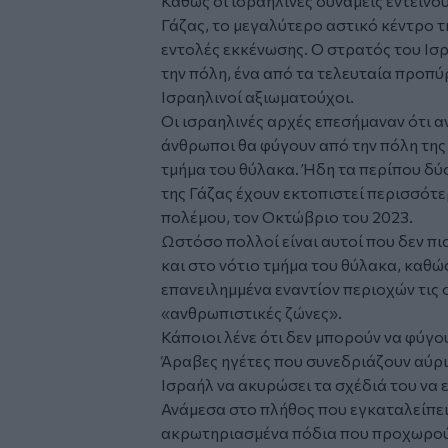
Καθώς οι ισραηλινές δυνάμεις εντείνου
Γάζας, το μεγαλύτερο αστικό κέντρο τ
εντολές εκκένωσης. Ο στρατός του
Ισ
την πόλη, ένα από τα τελευταία προπύ
Ισραηλινοί αξιωματούχοι.
Οι ισραηλινές αρχές επεσήμαναν ότι 
άνθρωποι θα φύγουν από την πόλη της 
τμήμα του θύλακα. Ήδη τα περίπου δύ
της Γάζας έχουν εκτοπιστεί περισσότ
πολέμου, τον Οκτώβριο του 2023.
Ωστόσο πολλοί είναι αυτοί που δεν π
και στο νότιο τμήμα του θύλακα, καθώς
επανειλημμένα εναντίον περιοχών τις 
«ανθρωπιστικές ζώνες».
Κάποιοι λένε ότι δεν μπορούν να φύγο
Άραβες ηγέτες που συνεδριάζουν αύρι
Ισραήλ να ακυρώσει τα σχέδιά του να ε
Ανάμεσα στο πλήθος που εγκαταλείπει 
ακρωτηριασμένα πόδια που προχωρούσε