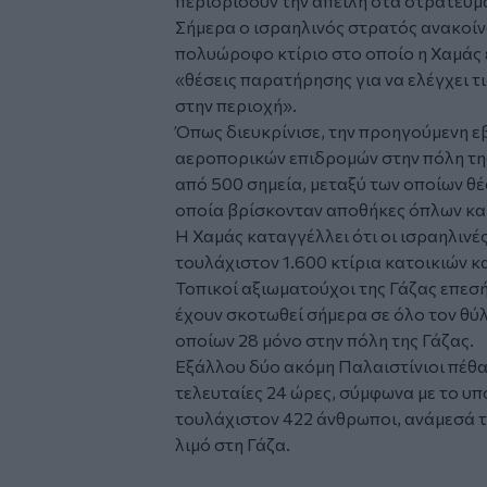
περιορίσουν την απειλή στα στρατεύμ
Σήμερα ο ισραηλινός στρατός ανακοίν
πολυώροφο κτίριο στο οποίο η Χαμάς 
«θέσεις παρατήρησης για να ελέγχει τι
στην περιοχή».
Όπως διευκρίνισε, την προηγούμενη 
αεροπορικών επιδρομών στην πόλη τη
από 500 σημεία, μεταξύ των οποίων θέ
οποία βρίσκονταν αποθήκες όπλων και
Η Χαμάς καταγγέλλει ότι οι ισραηλινέ
τουλάχιστον 1.600 κτίρια κατοικιών κα
Τοπικοί αξιωματούχοι της Γάζας επεσ
έχουν σκοτωθεί σήμερα σε όλο τον θύ
οποίων 28 μόνο στην πόλη της Γάζας.
Εξάλλου δύο ακόμη Παλαιστίνιοι πέθα
τελευταίες 24 ώρες, σύμφωνα με το υπ
τουλάχιστον 422 άνθρωποι, ανάμεσά το
λιμό στη Γάζα.