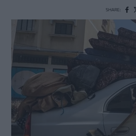
SHARE:
Face
T