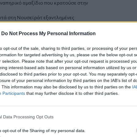
αναπηρικό αμαξίδιο που κρατούσε στην
ντά στη Νουσεϊράτ εξαντλημένες
οντας τα υπάρχοντάς τους στο κεφάλι ή
ι ανάμεσα σε στρώματα σε καρότσες
-
Do Not Process My Personal Information
γε από τη συνοικία Σουτζάια της Γάζας,
to opt-out of the sale, sharing to third parties, or processing of your per
ί δεν σταματούν.
formation for targeted advertising by us, please use the below opt-out s
αι ακραίου φόβου. Οι βομβαρδισμοί δεν
r selection. Please note that after your opt-out request is processed y
eing interest-based ads based on personal information utilized by us or
οι εκρήξεις είναι σφοδρές και τα πυρά
disclosed to third parties prior to your opt-out. You may separately opt-
losure of your personal information by third parties on the IAB’s list of
ες Σάββατο ότι περισσότεροι από
. This information may also be disclosed by us to third parties on the
IA
την πόλη της Γάζας τις τελευταίες
Participants
that may further disclose it to other third parties.
επιχειρήσεων των ισραηλινών δυνάμεων.
εσωτερικό τουλάχιστον τεσσάρων
άζας εδώ και εβδομάδες και έχει
l Data Processing Opt Outs
 από αυτά σε ερείπια.
o opt-out of the Sharing of my personal data.
σάλ εκπρόσωπος της υπηρεσίας