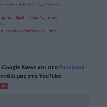
 Τα έργα του Μιχαήλ Αγγέλου στον
κάρσάιντ βρέθηκε νεκρή μετά τον
της
360 drones εναντίον της Ρωσίας,
ο
Google News
και στο
Facebook
κανάλι μας στο
YouTube