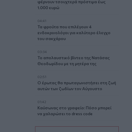
φέρνουν τσουχτερά πρόστιμα έως
1.000 ευρώ
04:41
Τα φρούτα που επιλέγουν 4
ενδοκρινολόγοι για καλύτερο έλεγχο
του σακχάρου
03:34
Το απολαυστικό βίντεο της Νατάσας
Θεοδωρίδου με τη μητέρα της
02:51
Ο έρωτας θα πρωταγωνιστήσει στη ζωή
αυτών των ζωδίων τον Αύγουστο
01:42
Καύσωνας στο γραφείο: Πόσο μπορεί
να χαλαρώσει το dress code
00:31