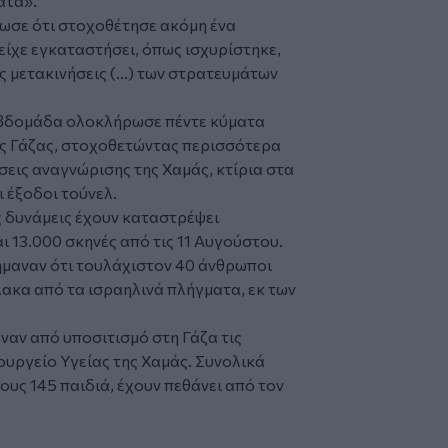
ατα».
ωσε ότι στοχοθέτησε ακόμη ένα
είχε εγκαταστήσει, όπως ισχυρίστηκε,
ς μετακινήσεις (...) των στρατευμάτων
εβδομάδα ολοκλήρωσε πέντε κύματα
ς Γάζας, στοχοθετώντας περισσότερα
σεις αναγνώρισης της Χαμάς, κτίρια στα
 έξοδοι τούνελ.
ς δυνάμεις έχουν καταστρέψει
ι 13.000 σκηνές από τις 11 Αυγούστου.
ήμαναν ότι τουλάχιστον 40 άνθρωποι
λακα από τα ισραηλινά πλήγματα, εκ των
ναν από υποσιτισμό στη Γάζα τις
ουργείο Υγείας της Χαμάς. Συνολικά
υς 145 παιδιά, έχουν πεθάνει από τον