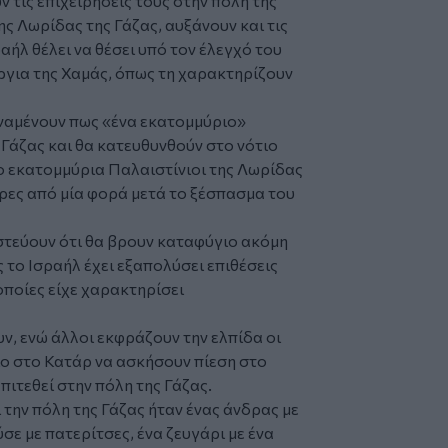
ν τις επιχειρήσεις τους στην πόλη της
ης Λωρίδας της Γάζας, αυξάνουν και τις
ραήλ
θέλει να θέσει υπό τον έλεγχό του
ργια της Χαμάς, όπως τη χαρακτηρίζουν
αναμένουν πως «ένα εκατομμύριο»
Γάζας και θα κατευθυνθούν στο νότιο
ο εκατομμύρια Παλαιστίνιοι της Λωρίδας
ερες από μία φορά μετά το ξέσπασμα του
ιστεύουν ότι θα βρουν καταφύγιο ακόμη
 το Ισραήλ έχει εξαπολύσει επιθέσεις
οποίες είχε χαρακτηρίσει
υν, ενώ άλλοι εκφράζουν την ελπίδα οι
ο στο Κατάρ να ασκήσουν πίεση στο
πιτεθεί στην πόλη της Γάζας.
την πόλη της Γάζας ήταν ένας άνδρας με
 με πατερίτσες, ένα ζευγάρι με ένα