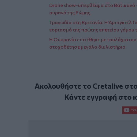
Drone show-υπερθέαμα στο Βατικανό -
ουρανό της Ρώμης
Τραγωδία στη Βρετανία: Η Άμπιγκεϊλ Γ
εορτασμό της πρώτης επετείου γάμου 
Η Ουκρανία επιτέθηκε με τουλάχιστον 
στοχοθέτησε μεγάλο διυλιστήριο
Ακολουθήστε το Cretalive στ
Κάντε εγγραφή στο 