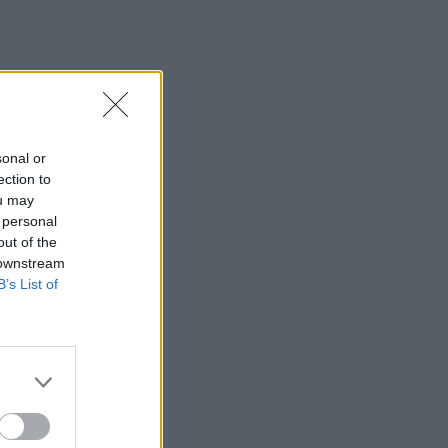
αποζημιώσεις
23:25
Ρόδος: Έσπασε ο κάβος και τραυμάτισε
ναυτικό
23:19
sonal or
Τραγωδία στην Εύβοια: Νεκρός
ection to
37χρονος μετά από τροχαίο με
ou may
αγριογούρουνο
 personal
out of the
23:09
 downstream
Φωτιές σε Σκύρο και Λακωνία:
B’s List of
Συνελήφθησαν 63χρονη και 71χρονος
23:07
Χανιά: ΕΔΕ για την υπόθεση της
75χρονης που βρέθηκε νεκρή σε
χωράφι
23:00