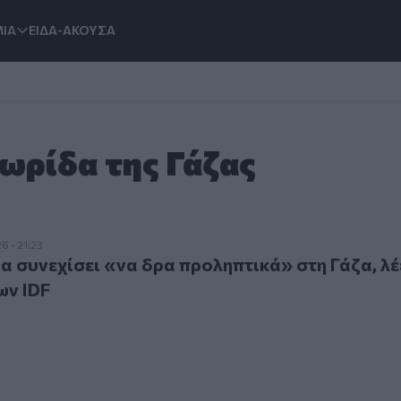
ΙΑ
ΕΙΔΑ-ΑΚΟΥΣΑ
Λωρίδα της Γάζας
νεχίσει «να δρα προληπτικά» στη Γάζα, λέει ο αρχηγός των 
6 - 21:23
α συνεχίσει «να δρα προληπτικά» στη Γάζα, λέ
ων IDF