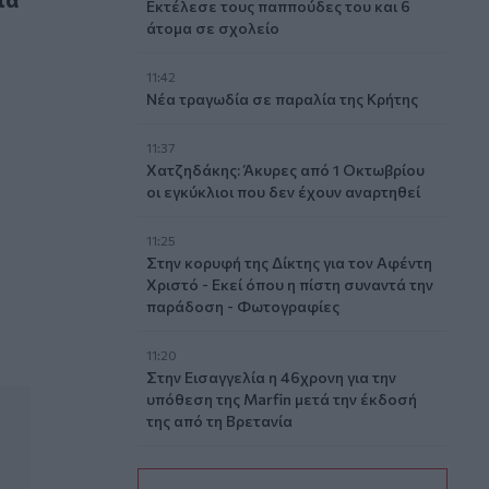
Εκτέλεσε τους παππούδες του και 6
άτομα σε σχολείο
11:42
Νέα τραγωδία σε παραλία της Κρήτης
11:37
Χατζηδάκης: Άκυρες από 1 Οκτωβρίου
οι εγκύκλιοι που δεν έχουν αναρτηθεί
 της Γάζας
11:25
Στην κορυφή της Δίκτης για τον Αφέντη
Χριστό - Εκεί όπου η πίστη συναντά την
παράδοση - Φωτογραφίες
11:20
Στην Εισαγγελία η 46χρονη για την
υπόθεση της Marfin μετά την έκδοσή
της από τη Βρετανία
11:11