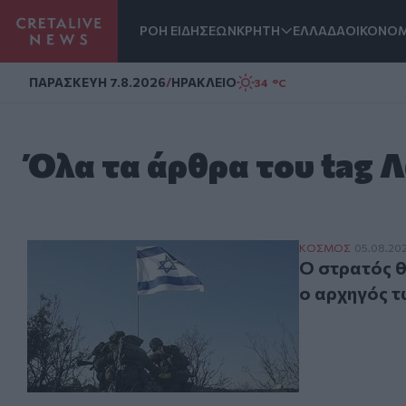
ΡΟΗ ΕΙΔΗΣΕΩΝ
ΚΡΗΤΗ
ΕΛΛΑΔΑ
ΟΙΚΟΝΟΜ
Homepage
ΠΑΡΑΣΚΕΥΗ 7.8.2026
/
ΗΡΑΚΛΕΙΟ
34 °C
Όλα τα άρθρα του tag 
Ο στρατός θα συ
ΚΟΣΜΟΣ
05.08.202
Ο στρατός θ
ο αρχηγός τ