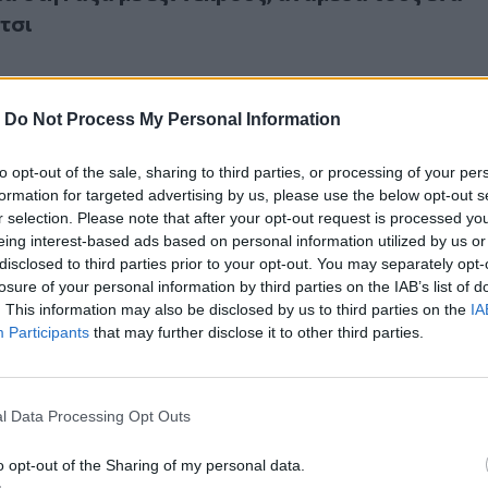
τσι
-
Do Not Process My Personal Information
to opt-out of the sale, sharing to third parties, or processing of your per
υλευτικές εκλογές στις 28 Νοεμβρίου έπειτα από δύο δεκαετ
26
formation for targeted advertising by us, please use the below opt-out s
 Βουλευτικές εκλογές στις 28 Νοεμβρίου έπειτα
r selection. Please note that after your opt-out request is processed y
αετίες
eing interest-based ads based on personal information utilized by us or
disclosed to third parties prior to your opt-out. You may separately opt-
losure of your personal information by third parties on the IAB’s list of
. This information may also be disclosed by us to third parties on the
IA
Participants
that may further disclose it to other third parties.
κροί από ισραηλινούς βομβαρδισμούς παρά την εκεχειρία – 
26
l Data Processing Opt Outs
α νεκροί από ισραηλινούς βομβαρδισμούς παρ
α – Ανάμεσά τους εικονολήπτης του Al Jazeera
o opt-out of the Sharing of my personal data.