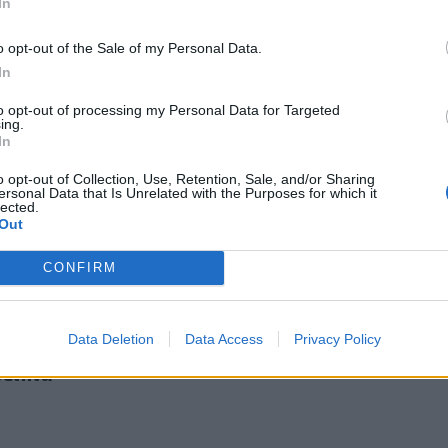
In
o opt-out of the Sale of my Personal Data.
In
to opt-out of processing my Personal Data for Targeted
ing.
 τους 1.000 οι νεκροί από ισραηλινά πυρά από την έναρξη τ
26
In
ασαν τους 1.000 οι νεκροί από ισραηλινά πυρά
ρξη της εκεχειρίας
o opt-out of Collection, Use, Retention, Sale, and/or Sharing
ersonal Data that Is Unrelated with the Purposes for which it
lected.
Out
CONFIRM
μα και νερό, στη θάλασσα η λύτρωση από τη ζέστη στα ερείπ
26
Data Deletion
Data Access
Privacy Policy
 ρεύμα και νερό, στη θάλασσα η λύτρωση από τ
ρείπια