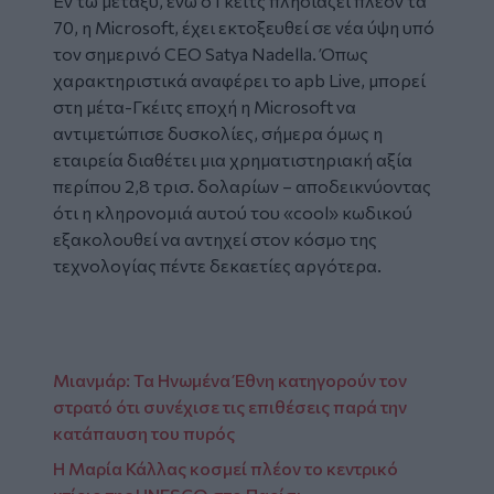
Εν τω μεταξύ, ενώ ο Γκέιτς πλησιάζει πλέον τα
70, η Microsoft, έχει εκτοξευθεί σε νέα ύψη υπό
τον σημερινό CEO Satya Nadella. Όπως
χαρακτηριστικά αναφέρει το apb Live, μπορεί
στη μέτα-Γκέιτς εποχή η Microsoft να
αντιμετώπισε δυσκολίες, σήμερα όμως η
εταιρεία διαθέτει μια χρηματιστηριακή αξία
περίπου 2,8 τρισ. δολαρίων – αποδεικνύοντας
ότι η κληρονομιά αυτού του «cool» κωδικού
εξακολουθεί να αντηχεί στον κόσμο της
τεχνολογίας πέντε δεκαετίες αργότερα.
Mιανμάρ: Τα Ηνωμένα Έθνη κατηγορούν τον
στρατό ότι συνέχισε τις επιθέσεις παρά την
κατάπαυση του πυρός
Η Μαρία Κάλλας κοσμεί πλέον το κεντρικό