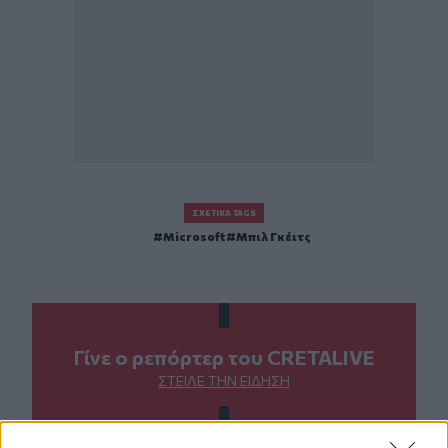
ΣΧΕΤΙΚΆ TAGS
Microsoft
Μπιλ Γκέιτς
Γίνε ο ρεπόρτερ του CRETALIVE
ΣΤΕΊΛΕ ΤΗΝ ΕΊΔΗΣΗ