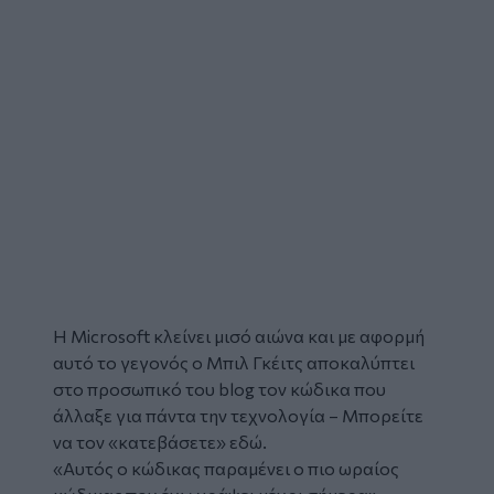
Η
Microsoft
κλείνει μισό αιώνα και με αφορμή
αυτό το γεγονός ο
Μπιλ Γκέιτς
αποκαλύπτει
στο προσωπικό του blog τον κώδικα που
άλλαξε για πάντα την τεχνολογία – Μπορείτε
να τον «κατεβάσετε»
εδώ
.
«Αυτός ο κώδικας παραμένει ο πιο ωραίος