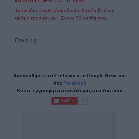
κτίριο της UNESCO στο Παρίσι
Τραγωδία στη Β. Μακεδονία: Κατέληξε ένας
ακόμη τραυματίας - Στους 60 τα θύματα
Πηγή:
in.gr
Ακολουθήστε το Cretalive στο
Google News
και
στο
Facebook
Κάντε εγγραφή στο κανάλι μας στο
YouTube