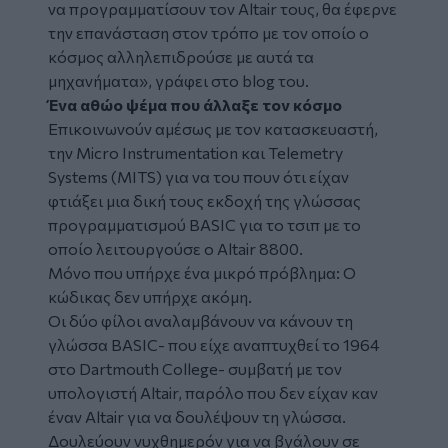
να προγραμματίσουν τον Altair τους, θα έφερνε
την επανάσταση στον τρόπο με τον οποίο ο
κόσμος αλληλεπιδρούσε με αυτά τα
μηχανήματα», γράφει στο blog του.
Ένα αθώο ψέμα που άλλαξε τον κόσμο
Επικοινωνούν αμέσως με τον κατασκευαστή,
την Micro Instrumentation και Telemetry
Systems (MITS) για να του πουν ότι είχαν
φτιάξει μια δική τους εκδοχή της γλώσσας
προγραμματισμού BASIC για το τσιπ με το
οποίο λειτουργούσε ο Altair 8800.
Μόνο που υπήρχε ένα μικρό πρόβλημα: Ο
κώδικας δεν υπήρχε ακόμη.
Οι δύο φίλοι αναλαμβάνουν να κάνουν τη
γλώσσα BASIC- που είχε αναπτυχθεί το 1964
στο Dartmouth College- συμβατή με τον
υπολογιστή Altair, παρόλο που δεν είχαν καν
έναν Altair για να δουλέψουν τη γλώσσα.
Δουλεύουν νυχθημερόν για να βγάλουν σε