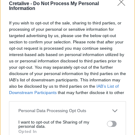
Cretalive -
Do Not Process My Personal
Information
Ροή ειδήσεων
Δημοφιλή
If you wish to opt-out of the sale, sharing to third parties, or
processing of your personal or sensitive information for
07:40
targeted advertising by us, please use the below opt-out
ΗΠΑ: Το προεδρικό ελικόπτερο πλησίασε υπερβολικά
section to confirm your selection. Please note that after your
αεροπλάνο της γραμμής
opt-out request is processed you may continue seeing
interest-based ads based on personal information utilized by
07:33
us or personal information disclosed to third parties prior to
Τα πρωτοσέλιδα των εφημερίδων
your opt-out. You may separately opt-out of the further
disclosure of your personal information by third parties on the
07:26
IAB’s list of downstream participants. This information may
Θλίψη στην εκπαιδευτική κοινότητα για τον θάνατο του
also be disclosed by us to third parties on the
IAB’s List of
Θοδωρή Κατσωνόπουλου
Downstream Participants
that may further disclose it to other
third parties.
07:20
Στην Ελλάδα σήμερα, από τη Βρετανία, η 46χρονη που
Personal Data Processing Opt Outs
κατηγορείται για τον εμπρησμό στη Marfin
I want to opt-out of the Sharing of my
personal data.
07:12
Opted In
Γουατεμάλα: Τέλος της εκρηκτικής δραστηριότητας στο