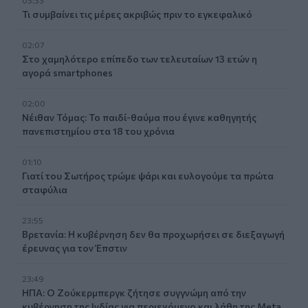
03:33
Τι συμβαίνει τις μέρες ακριβώς πριν το εγκεφαλικό
02:07
Στο χαμηλότερο επίπεδο των τελευταίων 13 ετών η
αγορά smartphones
02:00
Νέιθαν Τόμας: Το παιδί-θαύμα που έγινε καθηγητής
πανεπιστημίου στα 18 του χρόνια
01:10
Γιατί του Σωτήρος τρώμε ψάρι και ευλογούμε τα πρώτα
σταφύλια
23:55
Βρετανία: Η κυβέρνηση δεν θα προχωρήσει σε διεξαγωγή
έρευνας για τον Έπστιν
23:49
ΗΠΑ: Ο Ζούκερμπεργκ ζήτησε συγγνώμη από την
κυβέρνηση της Ινδίας για περιεχόμενο και λάθη της Meta