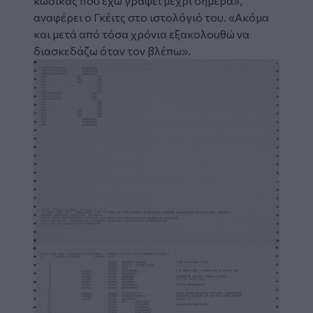
κώδικας που έχω γράψει μέχρι σήμερα»,
αναφέρει ο Γκέιτς στο ιστολόγιό του. «Ακόμα
και μετά από τόσα χρόνια εξακολουθώ να
διασκεδάζω όταν τον βλέπω».