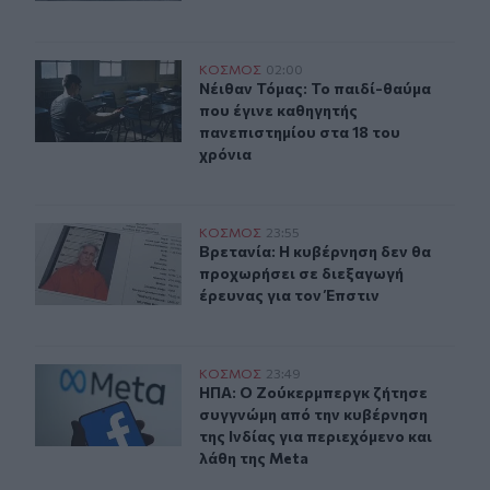
Ο 21χρονος που μπήκε στο κολέγιο στα 10 και έγινε καθ
ΚΟΣΜΟΣ
02:00
Νέιθαν Τόμας: Το παιδί-θαύμα που 
Νέιθαν Τόμας: Το παιδί-θαύμα
που έγινε καθηγητής
πανεπιστημίου στα 18 του
χρόνια
Βρετανία: Η κυβέρνηση δεν θα προχωρήσει σε διεξαγωγή
ΚΟΣΜΟΣ
23:55
Βρετανία: Η κυβέρνηση δεν θα προχ
Βρετανία: Η κυβέρνηση δεν θα
προχωρήσει σε διεξαγωγή
έρευνας για τον Έπστιν
ΗΠΑ: Ο Ζούκερμπεργκ ζήτησε συγγνώμη από την κυβέρνη
ΚΟΣΜΟΣ
23:49
ΗΠΑ: Ο Ζούκερμπεργκ ζήτησε συγγνώ
ΗΠΑ: Ο Ζούκερμπεργκ ζήτησε
συγγνώμη από την κυβέρνηση
της Ινδίας για περιεχόμενο και
λάθη της Meta