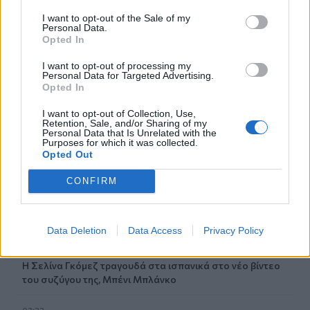
ηφαίστειο Φουέγο
I want to opt-out of the Sale of my
Personal Data.
Opted In
07:05
Εορτολόγιο: Ποιοι γιορτάζουν σήμερα 6 Αυγούστου
I want to opt-out of processing my
Personal Data for Targeted Advertising.
Opted In
06:57
Νέα θωρηκτά των ΗΠΑ θα φέρουν το όνομα του Ντόναλντ
I want to opt-out of Collection, Use,
Τραμπ
Retention, Sale, and/or Sharing of my
Personal Data that Is Unrelated with the
Purposes for which it was collected.
06:45
Opted Out
Λασίθι: Μεγάλη φωτιά στο Καρύδι Σητείας - Μήνυμα από
το 112
CONFIRM
05:37
Σαλάτα καπρέζε
Data Deletion
Data Access
Privacy Policy
04:14
Η Σελίνα Γκόμεζ τραγουδά στα ισπανικά στο νέο βίντεο
του συζύγου της, Μπένι Μπλάνκο