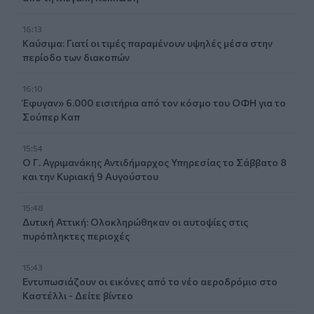
16:13
Καύσιμα: Γιατί οι τιμές παραμένουν υψηλές μέσα στην
περίοδο των διακοπών
16:10
Έφυγαν» 6.000 εισιτήρια από τον κόσμο του ΟΦΗ για το
Σούπερ Καπ
15:54
Ο Γ. Αγριμανάκης Αντιδήμαρχος Υπηρεσίας το Σάββατο 8
και την Κυριακή 9 Αυγούστου
15:48
Δυτική Αττική: Ολοκληρώθηκαν οι αυτοψίες στις
πυρόπληκτες περιοχές
15:43
Εντυπωσιάζουν οι εικόνες από το νέο αεροδρόμιο στο
Καστέλλι - Δείτε βίντεο