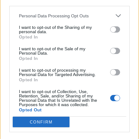
third parties.
15:11
Personal Data Processing Opt Outs
Επίσκεψη του Δημάρχου του Δήμου Σαρωνικού στο
ΕΛ.ΚΕ.Θ.Ε. στην Ανάβυσσο
I want to opt-out of the Sharing of my
personal data.
Opted In
15:08
Φεστιβάλ Κινηματογράφου Χανίων: Δύο εκθέσεις με
I want to opt-out of the Sale of my
ελεύθερη είσοδο στο Μεγάλο Αρσενάλι
Personal Data.
Opted In
15:05
I want to opt-out of processing my
Με τη MINOAN LINES, το ταξίδι έχει γεύση — και τιμές
Personal Data for Targeted Advertising.
που εκπλήσσουν
Opted In
I want to opt-out of Collection, Use,
14:59
Retention, Sale, and/or Sharing of my
Ρωσία: Ο Πούτιν εγκρίνει πώληση 30% στο αεροδρόμιο
Personal Data that Is Unrelated with the
της Μόσχας
Purposes for which it was collected.
Opted Out
14:50
CONFIRM
ΕΛΜΕΠΑ: Και σε ηλεκτρονική έκδοση τα πρακτικά του
συνεδρίου για τη Ρένα Κυριακού