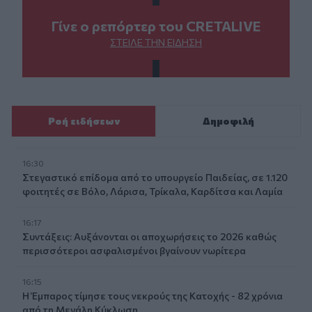
Γίνε ο ρεπόρτερ του CRETALIVE
ΣΤΕΊΛΕ ΤΗΝ ΕΊΔΗΣΗ
Ροή ειδήσεων
Δημοφιλή
16:30
Στεγαστικό επίδομα από το υπουργείο Παιδείας, σε 1.120
φοιτητές σε Βόλο, Λάρισα, Τρίκαλα, Καρδίτσα και Λαμία
16:17
Συντάξεις: Αυξάνονται οι αποχωρήσεις το 2026 καθώς
περισσότεροι ασφαλισμένοι βγαίνουν νωρίτερα
16:15
Η Έμπαρος τίμησε τους νεκρούς της Κατοχής - 82 χρόνια
από τη Μεγάλη Κύκλωση