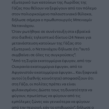
εξωτερικό των κατοίκων της
Λωρίδας της
Γάζας
που θέλουν να ξεφύγουν από τον πόλεμο
στον πολιορκούμενο παλαιστινιακό θύλακα,
δήλωσε σήμερα ο πρωθυπουργός
Μπενιαμίν
Νετανιάχου.
Όταν ρωτήθηκε σε συνέντευξη στα εβραϊκά
στο διεθνές τηλεοπτικό δίκτυο i24 News για
μετανάστευση κατοίκων της Γάζας στο
εξωτερικό, ο Νετανιάχου δήλωσε ότι "αυτό
συμβαίνει σε όλες τις συγκρούσεις".
"Από τη Συρία εκατομμύρια έφυγαν, από την
Ουκρανία εκατομμύρια έφυγαν, από το
Αφγανιστάν εκατομμύρια έφυγαν... Και ξαφνικά
αυτοί (η διεθνής κοινότητα) αποφασίζουν ότι
στη Γάζα, οι πολίτες πρέπει να είναι
φυλακισμένοι; Δώστε τους τη δυνατότητα να
φύγουν, πρωτίστως να φύγουν από τις
εμπόλεμες ζώνες και γενικότερα να φύγουν
από την περιοχή, εάν το επιθυμούν", δήλωσε ο