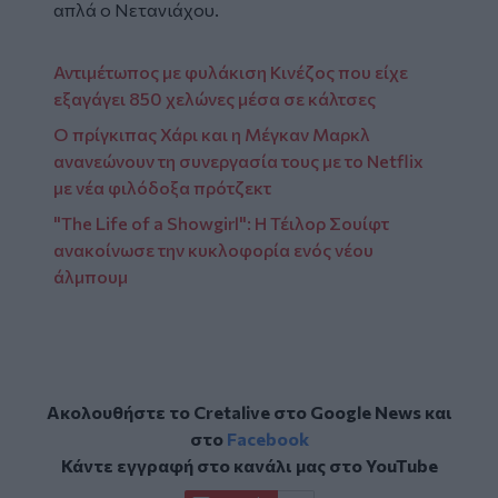
απλά ο Νετανιάχου.
Αντιμέτωπος με φυλάκιση Κινέζος που είχε
εξαγάγει 850 χελώνες μέσα σε κάλτσες
Ο πρίγκιπας Χάρι και η Μέγκαν Μαρκλ
ανανεώνουν τη συνεργασία τους με το Netflix
με νέα φιλόδοξα πρότζεκτ
"The Life of a Showgirl": Η Τέιλορ Σουίφτ
ανακοίνωσε την κυκλοφορία ενός νέου
άλμπουμ
Ακολουθήστε το Cretalive στο
Google News
και
στο
Facebook
Κάντε εγγραφή στο κανάλι μας στο
YouTube