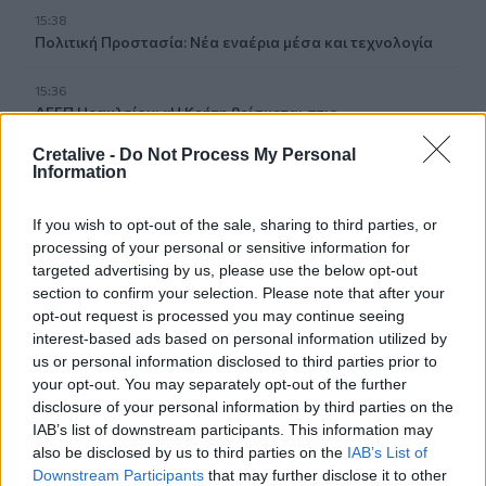
15:38
Πολιτική Προστασία: Νέα εναέρια μέσα και τεχνολογία
15:36
ΔΕΕΠ Ηρακλείου: «Η Κρήτη βρίσκεται στις
προτεραιότητες της κυβέρνησης»
Cretalive -
Do Not Process My Personal
Information
15:30
Η 97χρονη που περπάτησε πάνω σε φτερό αεροπλάνου
If you wish to opt-out of the sale, sharing to third parties, or
και έσπασε το προηγούμενο (δικό της) ρεκόρ Γκίνες
processing of your personal or sensitive information for
targeted advertising by us, please use the below opt-out
15:27
section to confirm your selection. Please note that after your
Τελευταία βουτιά για 65χρονη στην παραλία του Καβρού
opt-out request is processed you may continue seeing
interest-based ads based on personal information utilized by
15:17
us or personal information disclosed to third parties prior to
Φωτιά στο νότιο Ρέθυμνο: Ο Δήμος Αγίου Βασιλείου
your opt-out. You may separately opt-out of the further
ευχαριστεί για το "κύμα αλληλεγγύης"
disclosure of your personal information by third parties on the
IAB’s list of downstream participants. This information may
15:15
also be disclosed by us to third parties on the
IAB’s List of
«Τα έχω χάσει όλα»: Συντετριμμένος ο πατέρας και
Downstream Participants
that may further disclose it to other
σύζυγος των θυμάτων στο τροχαίο στις Σέρρες