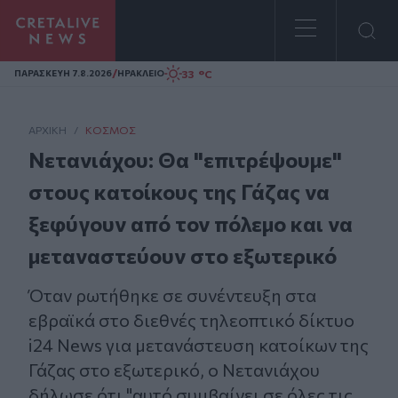
Homepage
/
33 °C
ΠΑΡΑΣΚΕΥΗ 7.8.2026
ΗΡΑΚΛΕΙΟ
ΑΡΧΙΚΗ
/
ΚΌΣΜΟΣ
Νετανιάχου: Θα "επιτρέψουμε"
στους κατοίκους της Γάζας να
ξεφύγουν από τον πόλεμο και να
μεταναστεύουν στο εξωτερικό
Όταν ρωτήθηκε σε συνέντευξη στα
εβραϊκά στο διεθνές τηλεοπτικό δίκτυο
i24 News για μετανάστευση κατοίκων της
Γάζας στο εξωτερικό, ο Νετανιάχου
δήλωσε ότι "αυτό συμβαίνει σε όλες τις