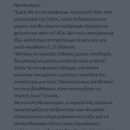
Νετανιάχου.
"Εμείς θα το επιτρέψουμε, πρώτα απ' όλα, στο
εσωτερικό της Γάζας, κατά τη διάρκεια των
μαχών, και θα τους επιτρέψουμε σίγουρα να
φύγουν και από τη Γάζα. Δεν τους σπρώχνουμε
έξω, αλλά τους επιτρέπουμε να φύγουν, και
αυτό συμβαίνει (...)", δήλωσε.
"Μιλάμε σε αρκετές πιθανές χώρες υποδοχής,
δεν μπορώ να μιλήσω εκτενώς εδώ γι αυτό".
Αλλά "το πιο φυσικό πράγμα, για όλους
εκείνους που μιλούν, εκείνους που λένε ότι
νοιάζονται για τους Παλαιστίνιους και θέλουν
να τους βοηθήσουν, είναι να ανοίξουν τις
πόρτες τους", τόνισε.
Με εντολή Νετανιάχου, ο ισραηλινός στρατός
προετοιμάζεται να ξεκινήσει μια νέα φάση
στρατιωτικών επιχειρήσεων στη Γάζα για να
απελευθερώσει όλους τους Ισραηλινούς