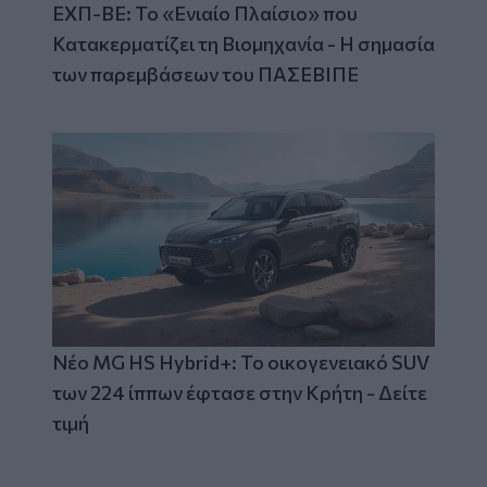
ΕΧΠ-ΒΕ: Το «Ενιαίο Πλαίσιο» που
Κατακερματίζει τη Βιομηχανία - Η σημασία
των παρεμβάσεων του ΠΑΣΕΒΙΠΕ
Νέο MG HS Hybrid+: Το οικογενειακό SUV
των 224 ίππων έφτασε στην Κρήτη - Δείτε
τιμή