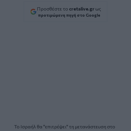
Προσθέστε το
cretalive.gr
ως
προτιμώμενη πηγή στο Google
Το Ισραήλ θα "επιτρέψει" τη μετανάστευση στο