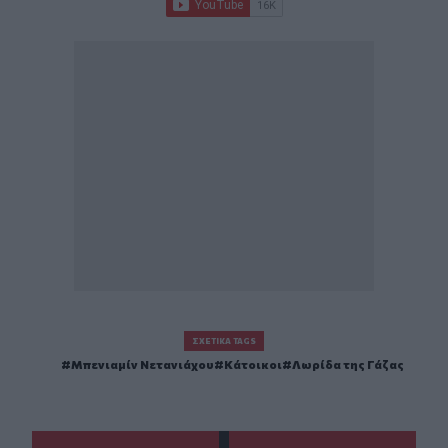
ΣΧΕΤΙΚΆ TAGS
Μπενιαμίν Νετανιάχου
Κάτοικοι
Λωρίδα της Γάζας