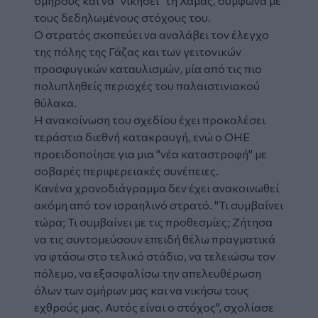
ομήρους και να "νικήσει" τη Χαμάς, σύμφωνα με
τους δεδηλωμένους στόχους του.
Ο στρατός σκοπεύει να αναλάβει τον έλεγχο
της πόλης της Γάζας και των γειτονικών
προσφυγικών καταυλισμών, μία από τις πιο
πολυπληθείς περιοχές του παλαιστινιακού
θύλακα.
Η ανακοίνωση του σχεδίου έχει προκαλέσει
τεράστια διεθνή κατακραυγή, ενώ ο ΟΗΕ
προειδοποίησε για μια "νέα καταστροφή" με
σοβαρές περιφερειακές συνέπειες.
Κανένα χρονοδιάγραμμα δεν έχει ανακοινωθεί
ακόμη από τον ισραηλινό στρατό. "Τι συμβαίνει
τώρα; Τι συμβαίνει με τις προθεσμίες; Ζήτησα
να τις συντομεύσουν επειδή θέλω πραγματικά
να φτάσω στο τελικό στάδιο, να τελειώσω τον
πόλεμο, να εξασφαλίσω την απελευθέρωση
όλων των ομήρων μας και να νικήσω τους
εχθρούς μας. Αυτός είναι ο στόχος", σχολίασε