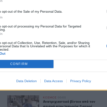
In
o opt-out of the Sale of my Personal Data.
In
ερ του CRETALIVE
to opt-out of processing my Personal Data for Targeted
ing.
ΤΗΝ ΕΊΔΗΣΗ
In
o opt-out of Collection, Use, Retention, Sale, and/or Sharing
ersonal Data that Is Unrelated with the Purposes for which it
lected.
Out
CONFIRM
ί
Σεισμός 5,8 βαθμών στις δυτικές Φιλιππίνες
ΚΟΣΜΟΣ
07:52
Τουλάχιστον 2 νεκροί
Σεισμός 5,8 βαθμών στις δυτικές Φι
Σεισμός 5,8 βαθμών στις δυτικές
Φιλιππίνες
Data Deletion
Data Access
Privacy Policy
αφορές για νεκρούς
Ανατριχιαστικό βίντεο από τον σεισμό στην Ιαπωνία: Γ
ΚΟΣΜΟΣ
00:00
έσα σε σχολείο – Αναφορές για νεκρούς
Ανατριχιαστικό βίντεο από τον σει
Ανατριχιαστικό βίντεο από τον
σεισμό στην Ιαπωνία: Γιατροί