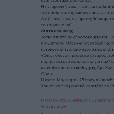
αναπνευστικές δυσκολίες.
Η πνευμονική ίνωση είναι μια σοβαρή 
την οποία ο ιστός των πνευμόνων κατα
Αυτό κάνει τους πνεύμονες δύσκαμπτ
του οργανισμού.
Λίστα αναμονής
Το πανεπιστημιακό νοσοκομείο του Όσλ
πριγκίπισσα Μέτε-Μάριτ εντάχθηκε σ
πνεύμονα έπειτα από περαιτέρω επιδεί
«Όπως όλοι οι πρόσφατα μεταμοσχευθέ
παραμείνει στο νοσοκομείο για πολλέ
ανακοίνωσή του ο καθηγητής Άρε Χολ
Όσλο.
Η Μέτε-Μάριτ ήταν 25 ετών, ανύπανδρ
Χάακον σε ένα μουσικό φεστιβάλ το 1
Η Μελόνι στους ηγέτες της G7 μετά το 
να ξυπνήσω»