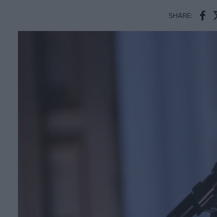
SHARE:
Face
T