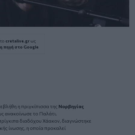
 το
cretalive.gr
ως
η πηγή στο Google
εβλήθη η πριγκίπισσα της
Νορβηγίας
ως ανακοίνωσε το Παλάτι.
πρίγκιπα διαδόχου Χάακον, διαγνώστηκε
ικής ίνωσης, η οποία προκαλεί