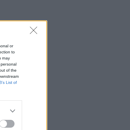
07:03
Υπόθεση Marfin: Ενώπιον της
Δικαιοσύνης σήμερα η 46χρονη
κατηγορούμενη για τη φονική επίθεση
06:57
Υψηλός και σήμερα ο κίνδυνος
sonal or
πυρκαγιάς στην Κρήτη
ection to
ou may
05:52
 personal
ΕΝΦΙΑ: Τα λάθη στις μεταβιβάσεις που
out of the
φέρνουν τσουχτερά πρόστιμα έως
 downstream
1.000 ευρώ
B’s List of
04:41
Τα φρούτα που επιλέγουν 4
ενδοκρινολόγοι για καλύτερο έλεγχο
του σακχάρου
03:34
Το απολαυστικό βίντεο της Νατάσας