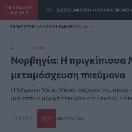
ΡΟΗ ΕΙΔΗΣΕΩΝ
ΚΡΗΤΗ
ΕΛΛΑΔΑ
ΟΙΚΟΝΟΜ
Homepage
ΠΑΡΑΣΚΕΥΗ 7.8.2026
/
ΗΡΑΚΛΕΙΟ
28 °C
ΑΡΧΙΚΗ
/
ΚΌΣΜΟΣ
Νορβηγία: Η πριγκίπισσα
μεταμόσχευση πνεύμονα
Η 52χρονη Μέτε-Μάριτ, σύζυγος του πρίγκι
μια σπάνια μορφή πνευμονικής ίνωσης, η οπ
17.06.2026
NEWSROOM