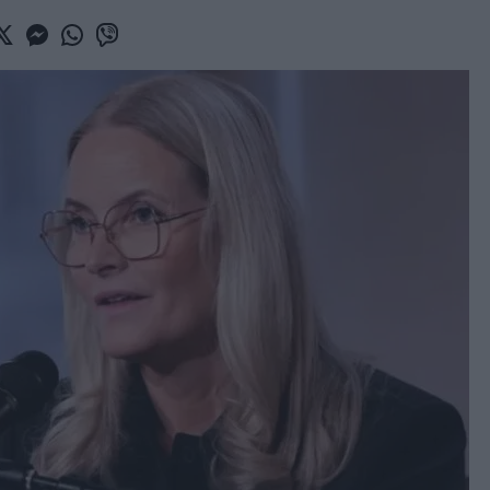
book
witter
Messenger
Whatsapp
Viber