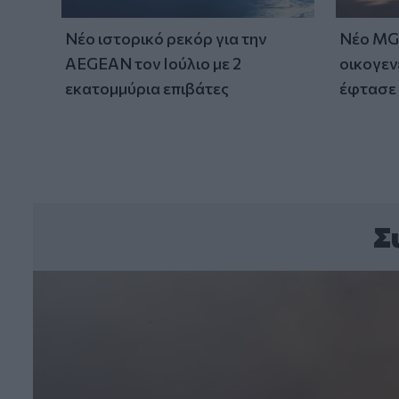
Νέο ιστορικό ρεκόρ για την
Νέο MG 
AEGEAN τον Ιούλιο με 2
οικογεν
εκατομμύρια επιβάτες
έφτασε 
Σ