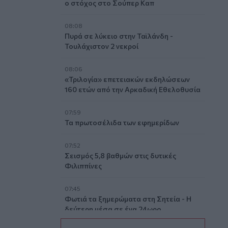
ο στόχος στο Σούπερ Καπ
08:08
Πυρά σε λύκειο στην Ταϊλάνδη -
Τουλάχιστον 2 νεκροί
08:06
«Τριλογία» επετειακών εκδηλώσεων
160 ετών από την Αρκαδική Εθελοθυσία
07:59
Τα πρωτοσέλιδα των εφημερίδων
07:52
Σεισμός 5,8 βαθμών στις δυτικές
Φιλιππίνες
07:45
Φωτιά τα ξημερώματα στη Σητεία - Η
δεύτερη μέσα σε ένα 24ωρο