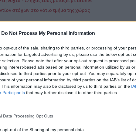
τη νύχτα - Ο ήχος τους μοιάζει με drones
ντίον στόχων στο νότιο τμήμα της χώρας
-
Do Not Process My Personal Information
ο
Google News
και στο
Facebook
to opt-out of the sale, sharing to third parties, or processing of your per
formation for targeted advertising by us, please use the below opt-out s
κανάλι μας στο
YouTube
r selection. Please note that after your opt-out request is processed y
eing interest-based ads based on personal information utilized by us or
disclosed to third parties prior to your opt-out. You may separately opt-
losure of your personal information by third parties on the IAB’s list of
. This information may also be disclosed by us to third parties on the
IA
Participants
that may further disclose it to other third parties.
l Data Processing Opt Outs
ΙΚΆ TAGS
o opt-out of the Sharing of my personal data.
ισσα Μέτε
Μεταμόσχευση