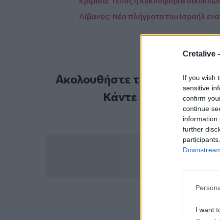
Κριμαία: Τέλος η κυκλοφορία δικύκλων 
Λίβανος: Νέα πλήγματα του Ισραήλ ενα
Cretalive 
Ακολουθήστε το Cretalive στ
If you wish 
sensitive in
Κάντε εγγραφή στο 
confirm you
continue se
information 
further disc
participants
Downstream 
Persona
ΣΧΕΤ
I want t
Νορβηγία
Πριγκίπ