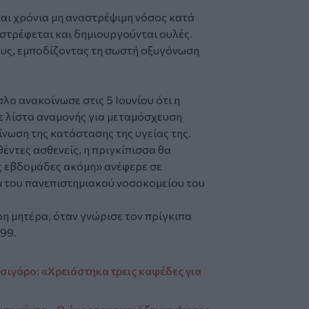
και χρόνια μη αναστρέψιμη νόσος κατά
στρέφεται και δημιουργούνται ουλές.
ους, εμποδίζοντας τη σωστή οξυγόνωση
ο ανακοίνωσε στις 5 Ιουνίου ότι η
ε λίστα αναμονής για μεταμόσχευση
νωση της κατάστασης της υγείας της.
ντες ασθενείς, η πριγκίπισσα θα
ς εβδομάδες ακόμη» ανέφερε σε
μ του πανεπιστημιακού νοσοκομείου του
η μητέρα, όταν γνώρισε τον πρίγκιπα
999.
τσιγάρο: «Χρειάστηκα τρεις καφέδες για