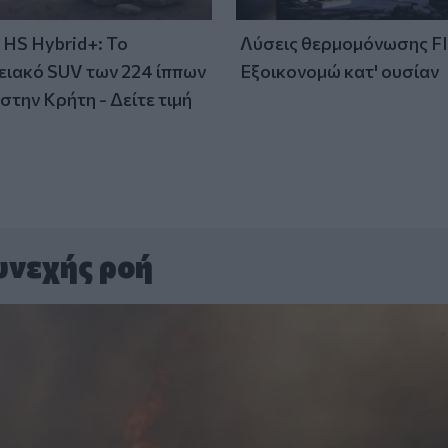
HS Hybrid+: Το
Λύσεις θερμομόνωσης F
ειακό SUV των 224 ίππων
Εξοικονομώ κατ' ουσίαν
στην Κρήτη - Δείτε τιμή
υνεχής ροή