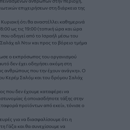
ν πεινασμένων ανθρώπων στην περιοχή,
ιωτικών επιχειρήσεων στη διάρκεια της
 Κυριακή ότι θα αναστέλλει καθημερινά
08:00 ως τις 19:00 (τοπική ώρα και ώρα
 που οδηγεί από το Ισραήλ μέσω του
αλάχ αλ Ντιν και προς το βόρειο τμήμα
λωσε ο εκπρόσωπος του οργανισμού
υτό δεν έχει οδηγήσει ακόμη στη
ς ανθρώπους που την έχουν ανάγκη». Ο
του Κερέμ Σαλόμ και του δρόμου Σαλάχ
γος που δεν έχουμε καταφέρει να
 αστυνομίας ή οποιασδήποτε τάξης στην
εταφορά προϊόντων από εκεί», τόνισε ο
ευρές για να διασφαλίσουμε ότι η
τη Γάζα και θα συνεχίσουμε να