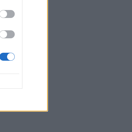
«Το Δικαίωμα» γίνεται λογοτεχνία: Ο
Δήμος Αγίου Νικολάου προκηρύσσει
τον 33ο Πανελλήνιο Λογοτεχνικό
Διαγωνισμό
09:57
Κέιτι Πέρι και Τζάστιν Τριντό αχώριστοι
στις διακοπές τους στην Ελλάδα
09:54
Περιφέρεια Κρήτης: Σε εξέλιξη το
Πρόγραμμα Καταπολέμησης
Κουνουπιών 2026–2028
09:47
ΒΟΑΚ: Κυκλοφοριακές ρυθμίσεις στην
περιοχή της γέφυρας Ξηροποτάμου
09:47
Τα ισχυρότερα και τα ασθενέστερα
διαβατήρια στον κόσμο το 2026