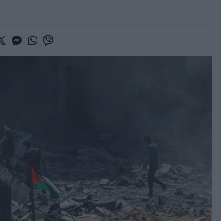
book
witter
Messenger
Whatsapp
Viber