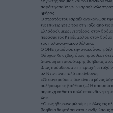
λόγω της ανομίας και του πανικού τω
παρά την παύση των ισραηλινών στρατ
ημέρας.
Ο στρατός του Ισραήλ ανακοίνωσε την
τις επιχειρήσεις του στη Γάζα από τις 
Ελλάδας), μέχρι νεοτέρας, στον δρόμο
περάσματος Κερέμ Σαλόμ στον δρόμο Σ
του παλαιστινιακού θύλακα.
Ο ΟΗΕ χαιρέτισε την ανακοίνωση, δή
Φάρχαν Χακ χθες, όμως πρόσθεσε ότι α
διανομή «περισσότερης βοήθειας στου
ίδιος πρόσθεσε ότι η περιοχή μεταξύ 
αλ Ντιν είναι πολύ επικίνδυνος.
«Οι συγκρούσεις δεν είναι ο μόνος λό
αυξήσουμε τη βοήθεια (...) Η απουσία
περιοχή καθιστά πολύ επικίνδυνη τη μ
Χακ.
«Όμως ήδη συνομιλούμε με όλες τις πλ
βοήθεια θα φτάσει στους ανθρώπους σ