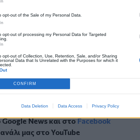
In
άζα μέσω του Κερέμ Σαλόμ. Στο βόρειο
ο πέρασμα Ερέζ δεν είναι προσβάσιμο
o opt-out of the Sale of my Personal Data.
, ενώ το Δυτικό Ερέζ κοντά στο
In
to opt-out of processing my Personal Data for Targeted
ing.
In
 Αύξηση κατά 60% σε 3 μήνες
 που απείλησε να σκοτώσει τη φίλη του
o opt-out of Collection, Use, Retention, Sale, and/or Sharing
ersonal Data that Is Unrelated with the Purposes for which it
lected.
Out
 Τσαντ - Αλλεπάλληλες εκρήξεις,
CONFIRM
Data Deletion
Data Access
Privacy Policy
ο
Google News
και στο
Facebook
κανάλι μας στο
YouTube