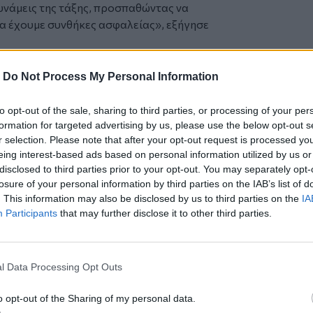
δυνάμεις της τάξης, προσπαθώντας να
 να έχουμε συνθήκες ασφαλείας», εξήγησε
θρωποι που λιμοκτονούν ανησυχούν ότι
α δουν», συνέχισε. «Πρέπει να τους
-
Do Not Process My Personal Information
ή ροή προϊόντων ώστε να μη
στην περιοχή».
to opt-out of the sale, sharing to third parties, or processing of your per
καταγγέλλουν εδώ και καιρό τους
formation for targeted advertising by us, please use the below opt-out s
r selection. Please note that after your opt-out request is processed y
αι στην είσοδο και τη διανομή
eing interest-based ads based on personal information utilized by us or
ης Γάζας, ο πληθυσμός της οποίας
disclosed to third parties prior to your opt-out. You may separately opt-
losure of your personal information by third parties on the IAB’s list of
ου Ισραήλ και της Χαμάς στις 7
. This information may also be disclosed by us to third parties on the
IA
τ. Παλαιστίνιους στη Γάζας εισέρχεται
Participants
that may further disclose it to other third parties.
α στα σύνορα με την Αίγυπτο και του
.
εων του ισραηλινού στρατού στη Ράφα
l Data Processing Opt Outs
μα αυτό και στέλνει τη βοήθεια και τα
 να εισέλθουν στη Γάζα.
o opt-out of the Sharing of my personal data.
της Ράφα παραμένει κλειστό και ότι