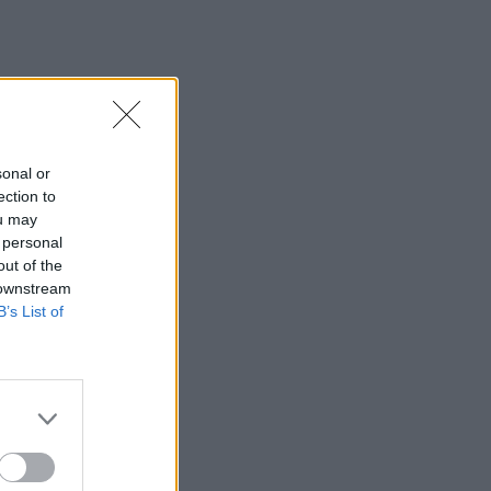
Στα Χανιά ο Κυριάκος Μητσοτάκης
10:17
Προσοχή! Ο ΕΦΚΑ… δαγκώνει τους
ανυποψίαστους πολίτες!
10:15
sonal or
Καστέλι: Υπογραφές για τα συστήματα
ection to
αεροναυτιλίας του νέου αεροδρομίου -
ou may
"Στόχος τον Νοέμβριο του 2028 να
 personal
λειτουργεί"
out of the
 downstream
10:09
B’s List of
Η μεγάλη αλλαγή στις συσκευασίες: Τι
αλλάζει στην ΕΕ από τις 12 Αυγούστου
10:07
Τι θα δούμε στα Κηποθέατρα
Ηρακλείου το Σαββατοκύριακο
10:00