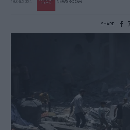
19.06.2024
NEWSROOM
SHARE:
Face
T