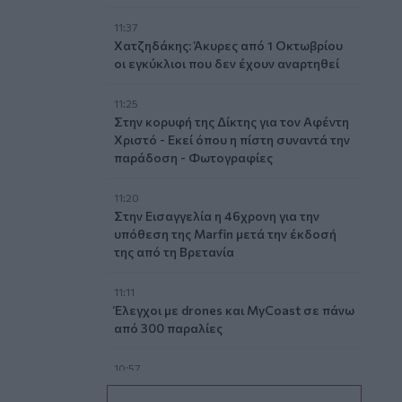
11:37
Χατζηδάκης: Άκυρες από 1 Οκτωβρίου
οι εγκύκλιοι που δεν έχουν αναρτηθεί
11:25
Στην κορυφή της Δίκτης για τον Αφέντη
Χριστό - Εκεί όπου η πίστη συναντά την
παράδοση - Φωτογραφίες
11:20
Στην Εισαγγελία η 46χρονη για την
υπόθεση της Marfin μετά την έκδοσή
της από τη Βρετανία
11:11
Έλεγχοι με drones και MyCoast σε πάνω
από 300 παραλίες
10:57
Σέρρες: Μητέρα και γιος οι νεκροί από