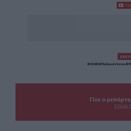
ΣΧΕΤ
ΟΗΕ
Παλαιστίνιοι
Π
Γίνε ο ρεπόρτ
ΣΤΕΊΛΕ 