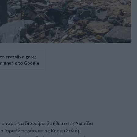
 το
cretalive.gr
ως
η πηγή στο Google
ν μπορεί να διανείμει βοήθεια στη
Λωρίδα
το Ισραήλ περάσματος Κερέμ Σαλόμ