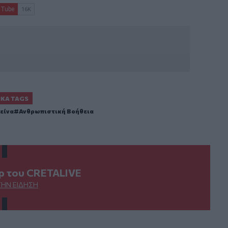
ΙΚΆ TAGS
είνα
Ανθρωπιστική Βοήθεια
ερ του CRETALIVE
ΤΗΝ ΕΊΔΗΣΗ