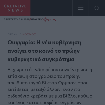
Homepage
/
34 °C
ΠΑΡΑΣΚΕΥΗ 7.8.2026
ΗΡΑΚΛΕΙΟ
ΑΡΧΙΚΗ
/
ΚΌΣΜΟΣ
Ουγγαρία: Η νέα κυβέρνηση
ανοίγει στο κοινό το πρώην
κυβερνητικό συγκρότημα
Ξεχωριστό ενδιαφέρον συγκέντρωσε η
επίσκεψη στο γραφείο του πρώην
πρωθυπουργού Βίκτορ Όρμπαν, όπου
εκτίθεται, μεταξύ άλλων, ένα λιτό
σιδερένιο κρεβάτι με μια Βίβλο, καθώς
και ένας καταστροφέας εγγράφων