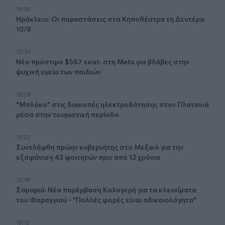
13:35
Ηράκλειο: Οι παραστάσεις στα Κηποθέατρα τη Δευτέρα
10/8
13:30
Νέο πρόστιμο $567 εκατ. στη Meta για βλάβες στην
ψυχική υγεία των παιδιών
13:28
"Μπλόκο" στις διακοπές ηλεκτροδότησης στον Πλατανιά
μέσα στην τουριστική περίοδο
13:22
Συνελήφθη πρώην κυβερνήτης στο Μεξικό για την
εξαφάνιση 43 φοιτητών πριν από 12 χρόνια
13:18
Σαμαριά: Νέα παρέμβαση Καλογερή για τα κλεισίματα
του Φαραγγιού - "Πολλές φορές είναι αδικαιολόγητα"
13:13