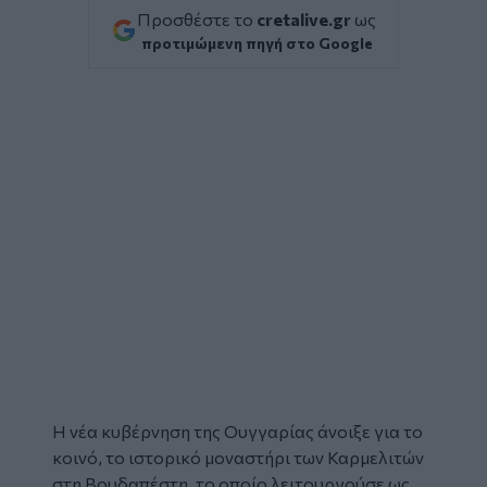
Προσθέστε το
cretalive.gr
ως
προτιμώμενη πηγή στο Google
Η νέα κυβέρνηση της Ουγγαρίας άνοιξε για το
κοινό, το ιστορικό μοναστήρι των Καρμελιτών
στη Βουδαπέστη, το οποίο λειτουργούσε ως