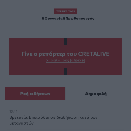
ΣΧΕΤΙΚΆ TAGS
Ουγγαρία
Πρωθυπουργός
Γίνε ο ρεπόρτερ του CRETALIVE
ΣΤΕΊΛΕ ΤΗΝ ΕΊΔΗΣΗ
Ροή ειδήσεων
Δημοφιλή
13:41
Βρετανία: Επεισόδια σε διαδήλωση κατά των
μεταναστών