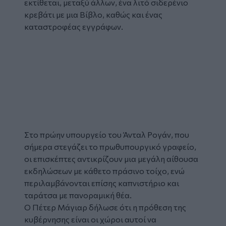
εκτίθεται, μεταξύ άλλων, ένα λιτό σιδερένιο
κρεβάτι με μια Βίβλο, καθώς και ένας
καταστροφέας εγγράφων.
Glomex
Video
Στο πρώην υπουργείο του Άνταλ Ρογάν, που
σήμερα στεγάζει το πρωθυπουργικό γραφείο,
οι επισκέπτες αντικρίζουν μια μεγάλη αίθουσα
εκδηλώσεων με κάθετο πράσινο τοίχο, ενώ
περιλαμβάνονται επίσης καπνιστήριο και
ταράτσα με πανοραμική θέα.
Ο Πέτερ Μάγιαρ δήλωσε ότι η πρόθεση της
κυβέρνησης είναι οι χώροι αυτοί να