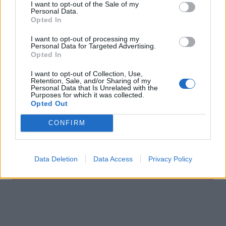
I want to opt-out of the Sale of my
Personal Data.
12:23
Opted In
Με τα σκάφη τους έσωσαν δεκάδες ανθρώπους - Το
"ευχαριστώ" στους ιδιώτες που συνέδραμαν στην
I want to opt-out of processing my
Personal Data for Targeted Advertising.
πυρκαγιά του Αγίου Βασιλείου
Opted In
12:20
I want to opt-out of Collection, Use,
Και επίσημα το Ειδικό Χωροταξικό Πλαίσιο για τον
Retention, Sale, and/or Sharing of my
Personal Data that Is Unrelated with the
Τουρισμό
Purposes for which it was collected.
Opted Out
12:17
Του έκλεψαν την αγελάδα και ξέσπασε στα κοινωνικά
CONFIRM
δίκτυα
Data Deletion
Data Access
Privacy Policy
ΠΕΡΙΣΣΟΤΕΡΑ