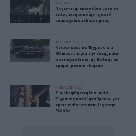
Αργεντινή: Επεισόδια μετά το τέλος κινητοποίησης κατ
ΚΟΣΜΟΣ
13:03
Αργεντινή: Επεισόδια μετά το τέλο
Αργεντινή: Επεισόδια μετά το
τέλος κινητοποίησης κατά
νομοσχεδίου ιδιοκτησίας
Xειροπέδες σε 16χρονο στη Φλωρεντία για την κατηγο
ΚΟΣΜΟΣ
12:39
Xειροπέδες σε 16χρονο στη Φλωρεν
Xειροπέδες σε 16χρονο στη
Φλωρεντία για την κατηγορία
προπαγανδιστικής δράσης με
τρομοκρατικό κίνητρο
Συνελήφθη στη Γερμανία 31χρονος καταζητούμενος για
ΚΟΣΜΟΣ
12:32
Συνελήφθη στη Γερμανία 31χρονος 
Συνελήφθη στη Γερμανία
31χρονος καταζητούμενος για
τρεις ανθρωποκτονίες στην
Ελλάδα