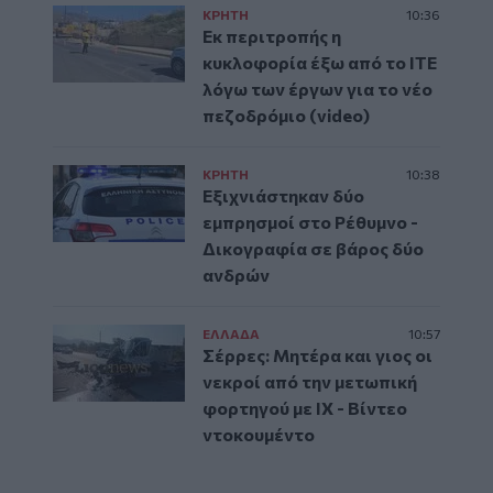
ΚΡΗΤΗ
10:36
Εκ περιτροπής η
κυκλοφορία έξω από το ΙΤΕ
λόγω των έργων για το νέο
πεζοδρόμιο (video)
ΚΡΗΤΗ
10:38
Εξιχνιάστηκαν δύο
εμπρησμοί στο Ρέθυμνο -
Δικογραφία σε βάρος δύο
ανδρών
ΕΛΛAΔΑ
10:57
Σέρρες: Μητέρα και γιος οι
νεκροί από την μετωπική
φορτηγού με ΙΧ - Βίντεο
ντοκουμέντο