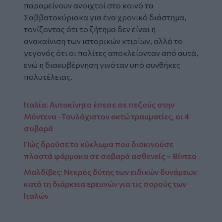
παραμείνουν ανοιχτοί στο κοινό τα
Σαββατοκύριακα για ένα χρονικό διάστημα,
τονίζοντας ότι το ζήτημα δεν είναι η
ανακαίνιση των ιστορικών κτιρίων, αλλά το
γεγονός ότι οι πολίτες αποκλείονταν από αυτά,
ενώ η διακυβέρνηση γινόταν υπό συνθήκες
πολυτέλειας.
Ιταλία: Αυτοκίνητο έπεσε σε πεζούς στην
Μόντενα -Τουλάχιστον οκτώ τραυματίες, οι 4
σοβαρά
Πώς δρούσε το κύκλωμα που διακινούσε
πλαστά φάρμακα σε σοβαρά ασθενείς – Βίντεο
Μαλδίβες: Νεκρός δύτης των ειδικών δυνάμεων
κατά τη διάρκεια ερευνών για τις σορούς των
Ιταλών