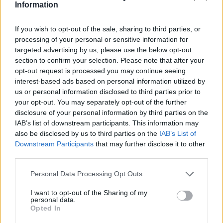
Information
Βλάβη σε ταχύπλοο από Σαντορίνη προς Ηράκλειο - Στο
λιμάνι με ασφάλεια 1.123 επιβάτες
If you wish to opt-out of the sale, sharing to third parties, or
12:42
processing of your personal or sensitive information for
Στο 3,4% υποχώρησε ο πληθωρισμός τον Ιούλιο
targeted advertising by us, please use the below opt-out
section to confirm your selection. Please note that after your
opt-out request is processed you may continue seeing
12:39
Xειροπέδες σε 16χρονο στη Φλωρεντία για την
interest-based ads based on personal information utilized by
κατηγορία προπαγανδιστικής δράσης με τρομοκρατικό
us or personal information disclosed to third parties prior to
κίνητρο
your opt-out. You may separately opt-out of the further
disclosure of your personal information by third parties on the
IAB’s list of downstream participants. This information may
12:34
Από τον αργαλειό στο εφτάζυμο: Η Κασταμονίτσα
also be disclosed by us to third parties on the
IAB’s List of
ζωντανεύει μνήμες και γεύσεις άλλων εποχών
Downstream Participants
that may further disclose it to other
third parties.
12:32
Personal Data Processing Opt Outs
Συνελήφθη στη Γερμανία 31χρονος καταζητούμενος για
τρεις ανθρωποκτονίες στην Ελλάδα
I want to opt-out of the Sharing of my
personal data.
12:25
Opted In
Λακωνία: Θανατηφόρο τροχαίο στον Κλαδά