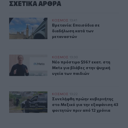
ΣΧΕΤΙΚA AΡΘΡΑ
Βρετανία: Επεισόδια σε διαδήλωση κατά των μεταναστ
ΚΟΣΜΟΣ
13:41
Βρετανία: Επεισόδια σε διαδήλωση
Βρετανία: Επεισόδια σε
διαδήλωση κατά των
μεταναστών
Νέο πρόστιμο $567 εκατ. στη Meta για βλάβες στην ψυχ
ΚΟΣΜΟΣ
13:30
Νέο πρόστιμο $567 εκατ. στη Meta 
Νέο πρόστιμο $567 εκατ. στη
Meta για βλάβες στην ψυχική
υγεία των παιδιών
Συνελήφθη πρώην κυβερνήτης στο Μεξικό για την εξαφά
ΚΟΣΜΟΣ
13:22
Συνελήφθη πρώην κυβερνήτης στο Με
Συνελήφθη πρώην κυβερνήτης
στο Μεξικό για την εξαφάνιση 43
φοιτητών πριν από 12 χρόνια