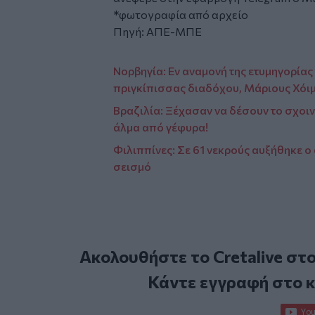
*φωτογραφία από αρχείο
Πηγή: ΑΠΕ-ΜΠΕ
Νορβηγία: Εν αναμονή της ετυμηγορίας 
πριγκίπισσας διαδόχου, Μάριους Χόι
Βραζιλία: Ξέχασαν να δέσουν το σχοι
άλμα από γέφυρα!
Φιλιππίνες: Σε 61 νεκρούς αυξήθηκε 
σεισμό
Ακολουθήστε το Cretalive στ
Κάντε εγγραφή στο 