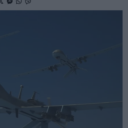
book
witter
Messenger
Whatsapp
Viber