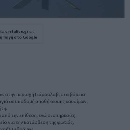
 το
cretalive.gr
ως
η πηγή στο Google
es στην περιοχή Γιάροσλαβ, στα βόρεια
γιά σε υποδομή αποθήκευσης καυσίμων,
ήτη.
από την επίθεση, ενώ οι υπηρεσίες
ίο για την κατάσβεση της φωτιάς,
ιχαήλ Γεβράγεφ.