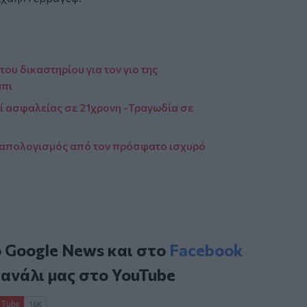
του δικαστηρίου για τον γιο της
μπι
νί ασφαλείας σε 21χρονη -Τραγωδία σε
ο απολογισμός από τον πρόσφατο ισχυρό
ο
Google News
και στο
Facebook
κανάλι μας στο
YouTube