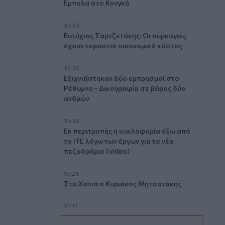
Εμπολα στο Κονγκό
10:39
Ευτύχιος Σαρτζετάκης: Οι πυρκαγιές
έχουν τεράστιο οικονομικό κόστος
10:38
Εξιχνιάστηκαν δύο εμπρησμοί στο
Ρέθυμνο - Δικογραφία σε βάρος δύο
ανδρών
10:36
Εκ περιτροπής η κυκλοφορία έξω από
το ΙΤΕ λόγω των έργων για το νέο
πεζοδρόμιο (video)
10:26
Στα Χανιά ο Κυριάκος Μητσοτάκης
10:17
Προσοχή! Ο ΕΦΚΑ… δαγκώνει τους