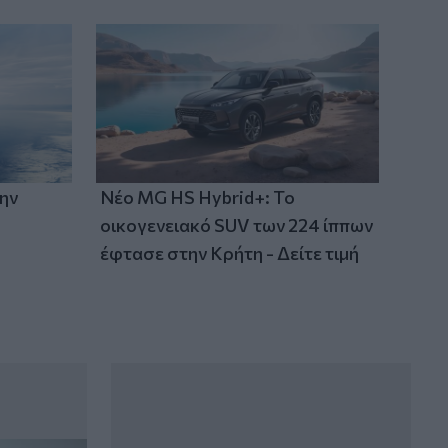
χρηματοδότησης και η αξία των
συνεργειών
την
Νέο MG HS Hybrid+: Το
οικογενειακό SUV των 224 ίππων
έφτασε στην Κρήτη - Δείτε τιμή