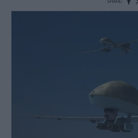
SHARE:
Face
T