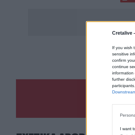
Cretalive 
If you wish 
ΣΧΕΤ
sensitive in
Drone
Ο
confirm you
continue se
information 
further disc
participants
Downstream 
Γίνε ο ρεπόρτ
ΣΤΕΊΛΕ 
Persona
I want t