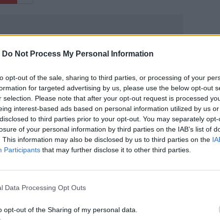
-
Do Not Process My Personal Information
to opt-out of the sale, sharing to third parties, or processing of your per
ΙΚΆ TAGS
formation for targeted advertising by us, please use the below opt-out s
υκρανία
Ρωσία
r selection. Please note that after your opt-out request is processed y
eing interest-based ads based on personal information utilized by us or
disclosed to third parties prior to your opt-out. You may separately opt-
losure of your personal information by third parties on the IAB’s list of
. This information may also be disclosed by us to third parties on the
IA
Participants
that may further disclose it to other third parties.
ερ του CRETALIVE
ΤΗΝ ΕΊΔΗΣΗ
l Data Processing Opt Outs
o opt-out of the Sharing of my personal data.