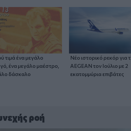
ύ τιμά ένα μεγάλο
Νέο ιστορικό ρεκόρ για 
γό, ένα μεγάλο μαέστρο,
AEGEAN τον Ιούλιο με 2
άλο δάσκαλο
εκατομμύρια επιβάτες
υνεχής ροή