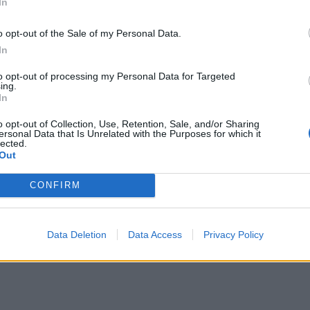
In
o opt-out of the Sale of my Personal Data.
γκό
Η μεγάλη αλλαγή στις συσκευασίες: Τι αλλάζει στην ΕΕ 
ΚΟΣΜΟΣ
10:09
ατα Εμπολα στο Κονγκό
Η μεγάλη αλλαγή στις συσκευασίες: 
Η μεγάλη αλλαγή στις
In
συσκευασίες: Τι αλλάζει στην ΕΕ
από τις 12 Αυγούστου
to opt-out of processing my Personal Data for Targeted
ing.
In
οί
ΗΠΑ: Ένας νεκρός από τις πυρκαγιές στην Καλιφόρνια
ΚΟΣΜΟΣ
09:00
o opt-out of Collection, Use, Retention, Sale, and/or Sharing
δη: Στους 7 οι νεκροί
ΗΠΑ: Ένας νεκρός από τις πυρκαγιέ
ΗΠΑ: Ένας νεκρός από τις
ersonal Data that Is Unrelated with the Purposes for which it
πυρκαγιές στην Καλιφόρνια
lected.
Out
CONFIRM
Data Deletion
Data Access
Privacy Policy