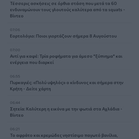
Τέσσερις ασκήσεις σε όρθια στάση που μετά τα 60
ενδυναμώνουν τους γλουτούς καλύτερα από τα squats -
Βίντεο
07:06
Εορτολόγιο: Ποιοι γιορτάζουν σήμερα 8 Αυγούστου
07:00
Αντί για καφέ: Τρία ροφήματα για άμεσο "ξύπνημα" και
ενέργεια που διαρκεί
06:55
Πυρκαγιές: «Πολύ υψηλός» ο κίνδυνος και σήμερα στην
Κρήτη - Δείτε χάρτη
06:44
Σητεία: Καλύτερη η εικόνα με την φωτιά στα Αχλάδια -
Βίντεο
06:21
Το αφράτο και κρεμώδες νηστίσιμο παγωτό βανίλια,