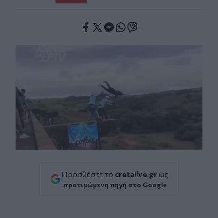
Facebook
Twitter
Messenger
Whatsapp
Viber
Προσθέστε το
cretalive.gr
ως
προτιμώμενη πηγή στο Google