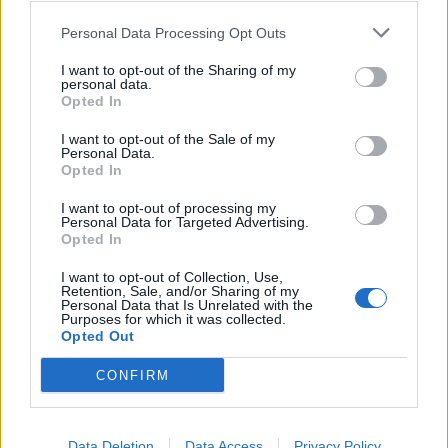
00:31
Personal Data Processing Opt Outs
Βιολόγος: «Αυτό που προσελκύει τα κουνούπια δεν είναι
το γλυκό αίμα, αλλά οι χημικές ενώσεις που εκπέμπουμε»
I want to opt-out of the Sharing of my
personal data.
Opted In
ΠΕΡΙΣΣΟΤΕΡΑ
I want to opt-out of the Sale of my
Personal Data.
Opted In
I want to opt-out of processing my
Personal Data for Targeted Advertising.
Opted In
ΣΧΕΤΙΚA AΡΘΡΑ
I want to opt-out of Collection, Use,
Retention, Sale, and/or Sharing of my
Personal Data that Is Unrelated with the
Purposes for which it was collected.
Στήριξη Τραμπ στον νέο πρόεδρο της Κολομβίας με «βοή
ΚΟΣΜΟΣ
07:36
Opted Out
Στήριξη Τραμπ στον νέο πρόεδρο τη
Στήριξη Τραμπ στον νέο
πρόεδρο της Κολομβίας με
CONFIRM
«βοήθεια» 1 δισ. δολαρίων
Data Deletion
Data Access
Privacy Policy