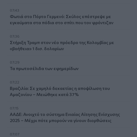
07:43
Φωτιά στο Πόρτο Γερμενό: Σκύλος επέστρεψε με
εγκαύματα στα πόδια στο σπίτι που τον φρόντιζαν
07:36
Στήριξη Τραμπ στον νέο πρόεδρο της Κολομβίας με
«βοήθεια» 1 δισ. δολαρίων
07:29
Τα πρωτοσέλιδα των εφημερίδων
07:22
Βραζιλία: Σε χαμηλό δεκαετίας η αποψίλωση του
Αμαζονίου – Μειώθηκε κατά 37%
07:15
ΑΑΔΕ: Ανοιχτό το σύστημα Ενιαίας Αίτησης Ενίσχυσης
2025 – Μέχρι πότε μπορούν να γίνουν διορθώσεις
07:07