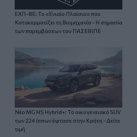
ΕΧΠ-ΒΕ: Το «Ενιαίο Πλαίσιο» που
Κατακερματίζει τη Βιομηχανία - Η σημασία
των παρεμβάσεων του ΠΑΣΕΒΙΠΕ
Νέο MG HS Hybrid+: Το οικογενειακό SUV
των 224 ίππων έφτασε στην Κρήτη - Δείτε
τιμή