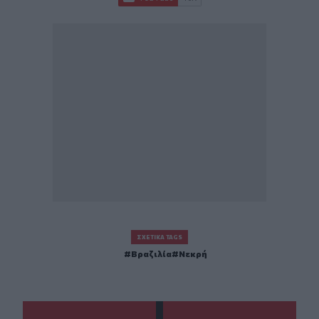
ΣΧΕΤΙΚΆ TAGS
Βραζιλία
Νεκρή