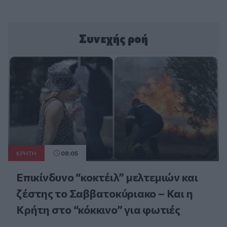
Συνεχής ροή
ΚΡΗΤΗ
08:05
Επικίνδυνο “κοκτέιλ” μελτεμιών και
ζέστης το Σαββατοκύριακο – Και η
Κρήτη στο “κόκκινο” για φωτιές