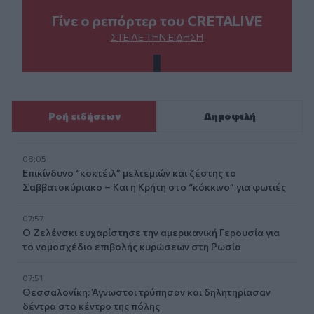
Γίνε ο ρεπόρτερ του CRETALIVE
ΣΤΕΊΛΕ ΤΗΝ ΕΊΔΗΣΗ
Ροή ειδήσεων
Δημοφιλή
08:05
Επικίνδυνο “κοκτέιλ” μελτεμιών και ζέστης το
Σαββατοκύριακο – Και η Κρήτη στο “κόκκινο” για φωτιές
07:57
Ο Ζελένσκι ευχαρίστησε την αμερικανική Γερουσία για
το νομοσχέδιο επιβολής κυρώσεων στη Ρωσία
07:51
Θεσσαλονίκη: Άγνωστοι τρύπησαν και δηλητηρίασαν
δέντρα στο κέντρο της πόλης