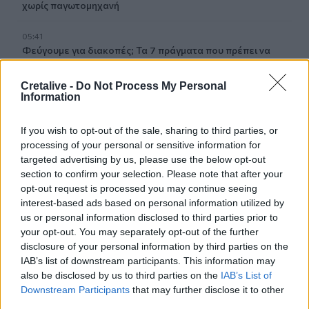
χωρίς παγωτομηχανή
05:41
Φεύγουμε για διακοπές; Τα 7 πράγματα που πρέπει να
κάνουμε στο σπίτι πριν κλείσουμε την πόρτα
Cretalive -
Do Not Process My Personal
04:11
Information
Μαγειρεμένο ρύζι: Πόσο διατηρείται στο ψυγείο και τα
συχνά λάθη που πρέπει να προσέξουμε
If you wish to opt-out of the sale, sharing to third parties, or
processing of your personal or sensitive information for
03:16
targeted advertising by us, please use the below opt-out
Οι ειδικοί εξηγούν: Το κλιματιστικό ρυθμίζει τη
section to confirm your selection. Please note that after your
θερμοκρασία, ο ανεμιστήρας οροφής αλλάζει την
opt-out request is processed you may continue seeing
αίσθηση
interest-based ads based on personal information utilized by
us or personal information disclosed to third parties prior to
02:30
your opt-out. You may separately opt-out of the further
Αυξάνονται οι ενδείξεις για ζωή στον Άρη
disclosure of your personal information by third parties on the
IAB’s list of downstream participants. This information may
01:30
also be disclosed by us to third parties on the
IAB’s List of
Ειδικός λέει ποια φυτά να βάλεις στο μπαλκόνι σου το
Downstream Participants
that may further disclose it to other
καλοκαίρι
third parties.