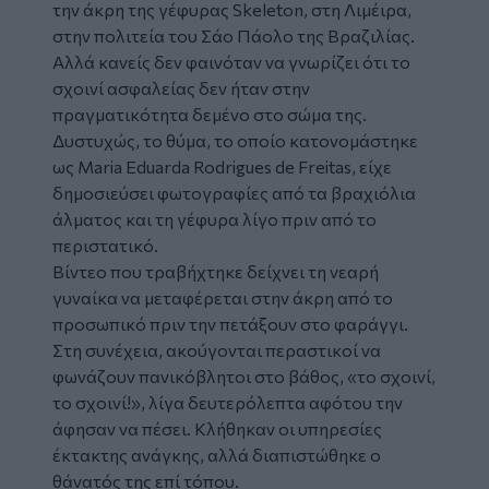
την άκρη της γέφυρας Skeleton, στη Λιμέιρα,
στην πολιτεία του Σάο Πάολο της Βραζιλίας.
Αλλά κανείς δεν φαινόταν να γνωρίζει ότι το
σχοινί ασφαλείας δεν ήταν στην
πραγματικότητα δεμένο στο σώμα της.
Δυστυχώς, το θύμα, το οποίο κατονομάστηκε
ως Maria Eduarda Rodrigues de Freitas, είχε
δημοσιεύσει φωτογραφίες από τα βραχιόλια
άλματος και τη γέφυρα λίγο πριν από το
περιστατικό.
Βίντεο που τραβήχτηκε δείχνει τη νεαρή
γυναίκα να μεταφέρεται στην άκρη από το
προσωπικό πριν την πετάξουν στο φαράγγι.
Στη συνέχεια, ακούγονται περαστικοί να
φωνάζουν πανικόβλητοι στο βάθος, «το σχοινί,
το σχοινί!», λίγα δευτερόλεπτα αφότου την
άφησαν να πέσει. Κλήθηκαν οι υπηρεσίες
έκτακτης ανάγκης, αλλά διαπιστώθηκε ο
θάνατός της επί τόπου.