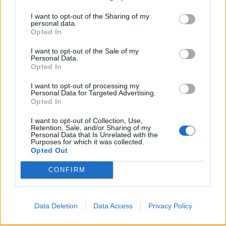
Χαλκιδική: Οριοθετήθηκε άμεσα πυρκαγιά στα
I want to opt-out of the Sharing of my
Πυργαδίκια
personal data.
Opted In
ΠΕΡΙΣΣΟΤΕΡΑ
I want to opt-out of the Sale of my
Personal Data.
Opted In
I want to opt-out of processing my
Personal Data for Targeted Advertising.
Opted In
ΣΧΕΤΙΚA AΡΘΡΑ
I want to opt-out of Collection, Use,
Retention, Sale, and/or Sharing of my
Personal Data that Is Unrelated with the
Purposes for which it was collected.
Ισπανία: Οι αρμόδιες αρχές έλεγξαν περίπου 200 αφίξει
ΚΟΣΜΟΣ
12:54
Opted Out
Ισπανία: Οι αρμόδιες αρχές έλεγξαν
Ισπανία: Οι αρμόδιες αρχές
έλεγξαν περίπου 200 αφίξεις
CONFIRM
ταξιδιωτών από την Ιταλία
Data Deletion
Data Access
Privacy Policy
Άρτα: Απολογούνται ο διευθυντής και ο τεχνικός ασφα
ΚΟΣΜΟΣ
12:44
Άρτα: Απολογούνται ο διευθυντής 
Άρτα: Απολογούνται ο