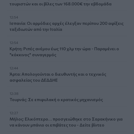
τουριστών και οι βίλες των 168.000€ την εβδομάδα
12:54
Ισπανία: Οι αρμόδιες αρχές έλεγξαν περίπου 200 αφίξεις
ταξιδιωτών από την Ιταλία
12:54
Κρήτη: Ριπές ανέμου έως 110 χλμ την ώρα - Παραμένει ο
"κόκκινος" συναγερμός
12:44
Άρτα: Απολογούνται ο διευθυντής και ο τεχνικός
ασφαλείας του ΔΕΔΔΗΕ
12:38
Τουρνάς: Σε επιφυλακή ο κρατικός μηχανισμός
12:27
Μήλος: Ελικόπτερο… προσγειώθηκε στο Σαρακήνικο για
να κάνουν μπάνιο οι επιβάτες του - Δείτε βίντεο