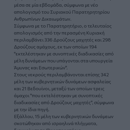
μέσα σε μία εβδομάδα, σύμφωνα με νέο
απολογισμό του Συριακού Παρατηρητηρίου
Ανθρωπίνων Δικαιωμάτων.
Σύμφωνα με το Παρατηρητήριο, ο τελευταίος
απολογισμός από την περασμένη Κυριακή
περιλαμβάνει 336 Δρούζους μαχητές και 298
Δρούζους αμάχους, εκ των οποίων 194
"εκτελέστηκαν με συνοπτικές διαδικασίες από
μέλη δυνάμεων που υπάγονται στα υπουργεία
Άμυνας και Εσωτερικών".
Στους
νεκρούς
περιλαμβάνονται επίσης 342
μέλη των κυβερνητικών δυνάμεων ασφαλείας
και 21 Βεδουίνοι, μεταξύ των οποίων τρεις
άμαχοι "που εκτελέστηκαν με συνοπτικές
διαδικασίες από Δρούζους μαχητές", σύμφωνα
με την ίδια πηγή.
Εξάλλου, 15 μέλη των κυβερνητικών δυνάμεων
σκοτώθηκαν από ισραηλινά πλήγματα,