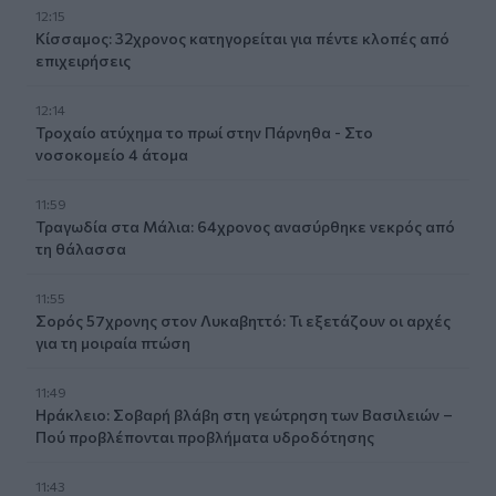
12:15
Κίσσαμος: 32χρονος κατηγορείται για πέντε κλοπές από
επιχειρήσεις
12:14
Τροχαίο ατύχημα το πρωί στην Πάρνηθα - Στο
νοσοκομείο 4 άτομα
11:59
Τραγωδία στα Μάλια: 64χρονος ανασύρθηκε νεκρός από
τη θάλασσα
11:55
Σορός 57χρονης στον Λυκαβηττό: Τι εξετάζουν οι αρχές
για τη μοιραία πτώση
11:49
Ηράκλειο: Σοβαρή βλάβη στη γεώτρηση των Βασιλειών –
Πού προβλέπονται προβλήματα υδροδότησης
11:43