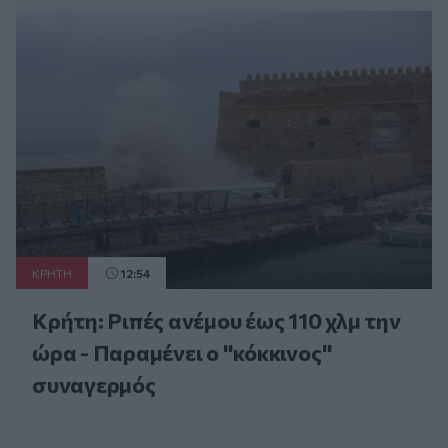
ΚΡΗΤΗ
12:54
Κρήτη: Ριπές ανέμου έως 110 χλμ την
ώρα - Παραμένει ο "κόκκινος"
συναγερμός