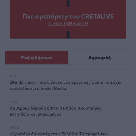
Γίνε ο ρεπόρτερ του CRETALIVE
ΣΤΕΊΛΕ ΤΗΝ ΕΊΔΗΣΗ
Ροή ειδήσεων
Δημοφιλή
13:25
«Kinda chic»: Ποιο είναι το νέο τρεντ της Gen Z που έχει
κατακλύσει τα Social Media
13:17
Λουτράκι: Νεκρός δίπλα σε κάδο σκουπιδιών
εντοπίστηκε ηλικιωμένος
13:08
«Χρυσές» διακοπές στην Ελλάδα: Το προφίλ των