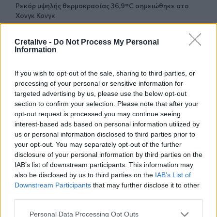
Ρεκόρ υψηλής θερμοκρασίας 36,9°C σημειώθηκε στο
Χονγκ Κονγκ
11:40
Cretalive -
Do Not Process My Personal
Πανηγύρια: Γλέντι, χορός αλλά και προσοχή στις
Information
τροφικές δηλητηριάσεις
If you wish to opt-out of the sale, sharing to third parties, or
11:35
processing of your personal or sensitive information for
Ρωσικά πλήγματα σε δύο διυλιστήρια
targeted advertising by us, please use the below opt-out
section to confirm your selection. Please note that after your
11:23
opt-out request is processed you may continue seeing
Έρευνα για παρολίγον σύγκρουση δύο αεροσκαφών στο
interest-based ads based on personal information utilized by
Σίδνεϋ
us or personal information disclosed to third parties prior to
your opt-out. You may separately opt-out of the further
11:12
disclosure of your personal information by third parties on the
Κάρπαθος: Παλιά πυρομαχικά εντοπίστηκαν στο Αρδάνι
IAB’s list of downstream participants. This information may
also be disclosed by us to third parties on the
IAB’s List of
10:51
Downstream Participants
that may further disclose it to other
Νέα Υόρκη: Τραγωδία κοντά στο Άγαλμα της Ελευθερίας
third parties.
10:42
Personal Data Processing Opt Outs