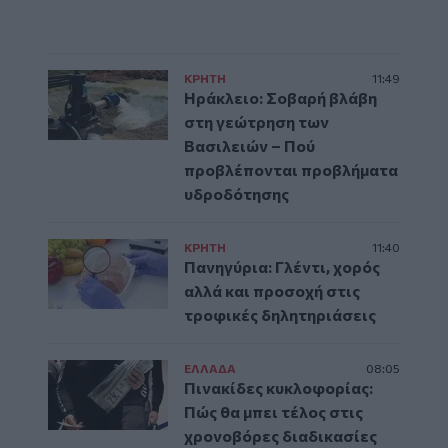
ΚΡΗΤΗ
11:49
Ηράκλειο: Σοβαρή βλάβη
στη γεώτρηση των
Βασιλειών – Πού
προβλέπονται προβλήματα
υδροδότησης
ΚΡΗΤΗ
11:40
Πανηγύρια: Γλέντι, χορός
αλλά και προσοχή στις
τροφικές δηλητηριάσεις
ΕΛΛAΔΑ
08:05
Πινακίδες κυκλοφορίας:
Πώς θα μπει τέλος στις
χρονοβόρες διαδικασίες