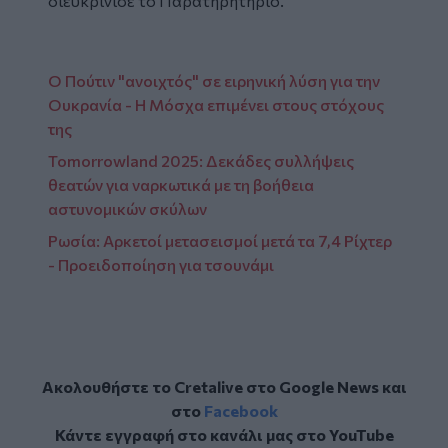
διευκρίνισε το Παρατηρητήριο.
Ο Πούτιν "ανοιχτός" σε ειρηνική λύση για την
Ουκρανία - Η Μόσχα επιμένει στους στόχους
της
Tomorrowland 2025: Δεκάδες συλλήψεις
θεατών για ναρκωτικά με τη βοήθεια
αστυνομικών σκύλων
Ρωσία: Αρκετοί μετασεισμοί μετά τα 7,4 Ρίχτερ
- Προειδοποίηση για τσουνάμι
Ακολουθήστε το Cretalive στο
Google News
και
στο
Facebook
Κάντε εγγραφή στο κανάλι μας στο
YouTube