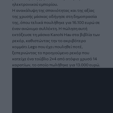
ηλεκτρονικού εμπορίου.
Η ανακάλυψη της σπανιότητας και της αξίας
της χρυσής μάσκας οδήγησε στη δημοπρασία
της, όπου τελικά πουλήθηκε για 16.100 ευρώ σε
έναν ανώνυμο συλλέκτη. Η πώληση αυτή
εκτόξευσε τη μάσκα Kanohi Hau στα βιβλία των
ρεκόρ, καθιστώντας την το ακριβότερο
κομμάτι Lego που έχει πουληθεί ποτέ,
ξεπερνώντας το προηγούμενο ρεκόρ που
κατείχε ένα τούβλο 2×4 από ατόφιο χρυσό 14
καρατίων, το οποίο πωλήθηκε για 13.000 ευρώ.