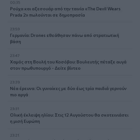
00:35
Ρούχα και αξεσουάρ από την ταινία «The Devil Wears
Prada 2» πωλούνται σε δημοπρασία
23:59
Γερμανία: Drones εθεάθησαν πάνω από στρατιωτική
βάση
23:47
Χαμός στη Βουλή του Κοσόβου: Βουλευτής πέταξε αυγά
στον πρωθυπουργό - Δείτε βίντεο
23:39
Νέα έρευνα: Οι γυναίκες με δύο έως τρία παιδιά γερνούν
πιο αργά
23:31
Ολική έκλειψη ηλίου: Στις 12 Αυγούστου θα σκοτεινιάσει
η μισή Ευρώπη
23:21