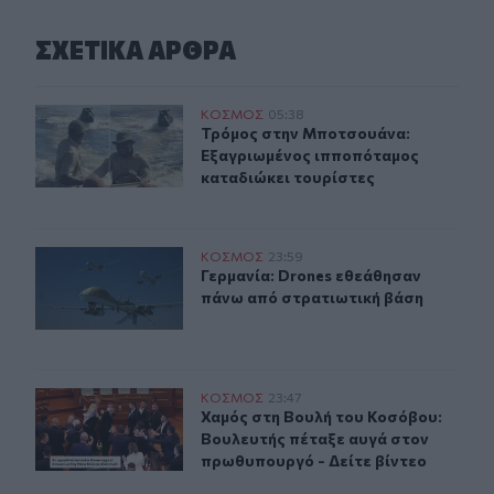
ΣΧΕΤΙΚA AΡΘΡΑ
Τρόμος στην Μποτσουάνα: Εξαγριωμένος ιπποπόταμος 
ΚΟΣΜΟΣ
05:38
Τρόμος στην Μποτσουάνα: Εξαγριω
Τρόμος στην Μποτσουάνα:
Εξαγριωμένος ιπποπόταμος
καταδιώκει τουρίστες
Γερμανία: Drones εθεάθησαν πάνω από στρατιωτική βά
ΚΟΣΜΟΣ
23:59
Γερμανία: Drones εθεάθησαν πάνω 
Γερμανία: Drones εθεάθησαν
πάνω από στρατιωτική βάση
Χαμός στη Βουλή του Κοσόβου: Βουλευτής πέταξε αυγά 
ΚΟΣΜΟΣ
23:47
Χαμός στη Βουλή του Κοσόβου: Βου
Χαμός στη Βουλή του Κοσόβου:
Βουλευτής πέταξε αυγά στον
πρωθυπουργό - Δείτε βίντεο