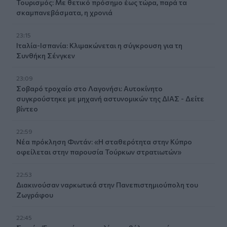
Τουρισμός: Με θετικό πρόσημο έως τώρα, παρά τα
σκαμπανεβάσματα, η χρονιά
23:15
Ιταλία-Ισπανία: Κλιμακώνεται η σύγκρουση για τη
Συνθήκη Σένγκεν
23:09
Σοβαρό τροχαίο στο Λαγονήσι: Αυτοκίνητο
συγκρούστηκε με μηχανή αστυνομικών της ΔΙΑΣ - Δείτε
βίντεο
22:59
Νέα πρόκληση Φιντάν: «Η σταθερότητα στην Κύπρο
οφείλεται στην παρουσία Τούρκων στρατιωτών»
22:53
Διακινούσαν ναρκωτικά στην Πανεπιστημιούπολη του
Ζωγράφου
22:45