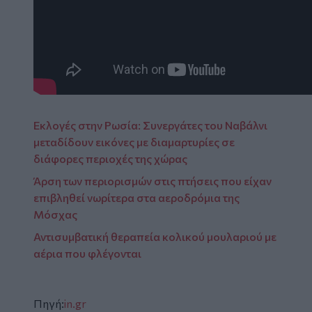
Εκλογές στην Ρωσία: Συνεργάτες του Ναβάλνι
μεταδίδουν εικόνες με διαμαρτυρίες σε
διάφορες περιοχές της χώρας
Άρση των περιορισμών στις πτήσεις που είχαν
επιβληθεί νωρίτερα στα αεροδρόμια της
Μόσχας
Αντισυμβατική θεραπεία κολικού μουλαριού με
αέρια που φλέγονται
Πηγή:
in.gr