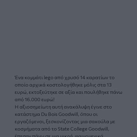
Ένα κομμάτι
lego
από χρυσό 14 καρατίων το
οποίο αρχικά κοστολογήθηκε μόλις στα 13
ευρώ, εκτοξεύτηκε σε αξία και πουλήθηκε πάνω
από 16.000 ευρώ!
Η αξιοσημείωτη αυτή ανακάλυψη έγινε στο
κατάστημα Du Bois Goodwill, όπου οι
εργαζόμενοι
, ξεσκονίζοντας μια σακούλα με
κοσμήματα από το State College Goodwill,
έπεσαν πάνω σε μια μικρή, φαινομενικά