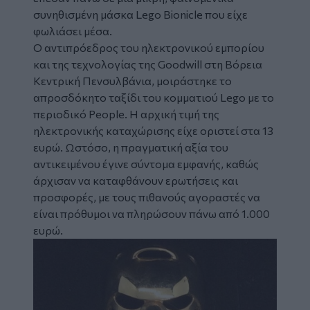
συνηθισμένη μάσκα Lego Bionicle που είχε
φωλιάσει μέσα.
Ο αντιπρόεδρος του ηλεκτρονικού εμπορίου
και της τεχνολογίας της Goodwill στη Βόρεια
Κεντρική Πενσυλβάνια, μοιράστηκε το
απροσδόκητο ταξίδι του κομματιού Lego με το
περιοδικό People. Η αρχική τιμή της
ηλεκτρονικής καταχώρισης είχε οριστεί στα 13
ευρώ. Ωστόσο, η πραγματική αξία του
αντικειμένου έγινε σύντομα εμφανής, καθώς
άρχισαν να καταφθάνουν ερωτήσεις και
προσφορές, με τους πιθανούς αγοραστές να
είναι πρόθυμοι να πληρώσουν πάνω από 1.000
ευρώ.