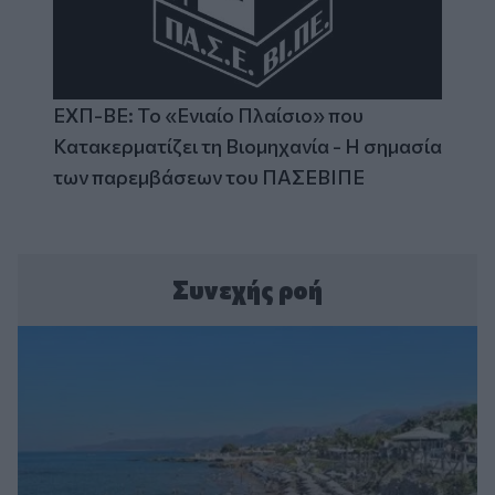
ΕΧΠ-ΒΕ: Το «Ενιαίο Πλαίσιο» που
Κατακερματίζει τη Βιομηχανία - Η σημασία
των παρεμβάσεων του ΠΑΣΕΒΙΠΕ
Συνεχής ροή