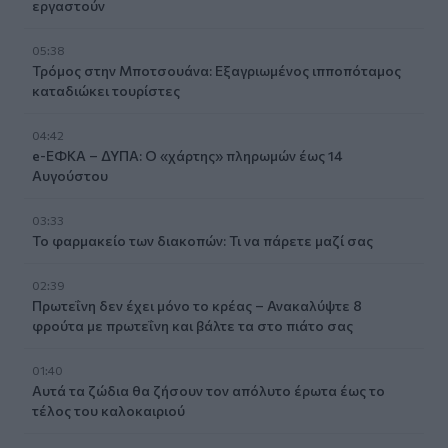
εργαστούν
05:38
Τρόμος στην Μποτσουάνα: Εξαγριωμένος ιπποπόταμος
καταδιώκει τουρίστες
04:42
e-ΕΦΚΑ – ΔΥΠΑ: Ο «χάρτης» πληρωμών έως 14
Αυγούστου
03:33
Το φαρμακείο των διακοπών: Τι να πάρετε μαζί σας
02:39
Πρωτεΐνη δεν έχει μόνο το κρέας – Ανακαλύψτε 8
φρούτα με πρωτεΐνη και βάλτε τα στο πιάτο σας
01:40
Αυτά τα ζώδια θα ζήσουν τον απόλυτο έρωτα έως το
τέλος του καλοκαιριού