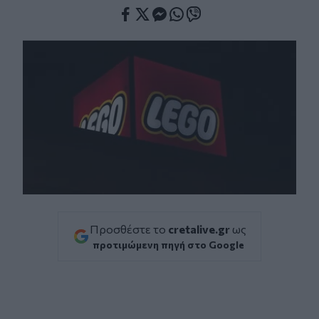
Facebook
Twitter
Messenger
Whatsapp
Viber
Προσθέστε το
cretalive.gr
ως
προτιμώμενη πηγή στο Google