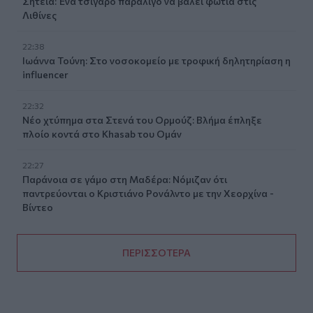
Σητεία: Ένα τσιγάρο παραλίγο να βάλει φωτιά στις
Λιθίνες
22:38
Ιωάννα Τούνη: Στο νοσοκομείο με τροφική δηλητηρίαση η
influencer
22:32
Νέο χτύπημα στα Στενά του Ορμούζ: Βλήμα έπληξε
πλοίο κοντά στο Khasab του Ομάν
22:27
Παράνοια σε γάμο στη Μαδέρα: Νόμιζαν ότι
παντρεύονται ο Κριστιάνο Ρονάλντο με την Χεορχίνα -
Βίντεο
ΠΕΡΙΣΣΟΤΕΡΑ