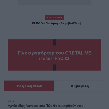
ΣΧΕΤΙΚΆ TAGS
LEGO
Πώληση
Ακριβό
Τιμή
Γίνε ο ρεπόρτερ του CRETALIVE
ΣΤΕΊΛΕ ΤΗΝ ΕΊΔΗΣΗ
Ροή ειδήσεων
Δημοφιλή
06:21
Αργία 15ης Αυγούστου: Πώς θα αμειφθούν όσοι