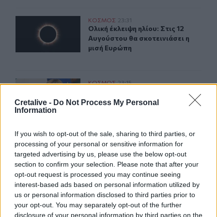
Ολική έκλειψη ηλίου: Στις 12 Αυγούστου θα σκοτεινιάσε
ΚΟΣΜΟΣ
23:31
Ολική έκλειψη ηλίου: Στις 12 Αυγού
Ολική έκλειψη ηλίου: Στις 12
Αυγούστου θα σκοτεινιάσει η
μισή Ευρώπη
Ιταλία-Ισπανία: Κλιμακώνεται η σύγκρουση για τη Συνθ
ΚΟΣΜΟΣ
23:15
Ιταλία-Ισπανία: Κλιμακώνεται η σύ
Ιταλία-Ισπανία: Κλιμακώνεται η
σύγκρουση για τη Συνθήκη
Cretalive -
Do Not Process My Personal
Information
Σένγκεν
If you wish to opt-out of the sale, sharing to third parties, or
processing of your personal or sensitive information for
Νέα πρόκληση Φιντάν: «Η σταθερότητα στην Κύπρο οφ
ΚΟΣΜΟΣ
22:59
Νέα πρόκληση Φιντάν: «Η σταθερό
Νέα πρόκληση Φιντάν: «Η
targeted advertising by us, please use the below opt-out
σταθερότητα στην Κύπρο
section to confirm your selection. Please note that after your
οφείλεται στην παρουσία
opt-out request is processed you may continue seeing
Τούρκων στρατιωτών»
interest-based ads based on personal information utilized by
us or personal information disclosed to third parties prior to
your opt-out. You may separately opt-out of the further
disclosure of your personal information by third parties on the