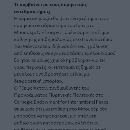
Τι συμβαίνει με τους πυρηνικούς
αντιδραστήρες;
Η κύρια ανησυχία θα ήταν ένα χτύπημα στον
πυρηνικό αντιδραστήρα του Ιράν στο
Μπουσέρ. Ο Ρίτσαρντ Γουέικφορντ, επίτιμος
καθηγητής επιδημιολογίας στο Πανεπιστήμιο
του Μάντσεστερ, δήλωσε ότι ενώ η μόλυνση
από επιθέσεις σε εγκαταστάσεις εμπλουτισμού
θα ήταν «κυρίως χημικό πρόβλημα» για τις
γύρω περιοχές, οι εκτεταμένες ζημιές σε
μεγάλους αντιδραστήρες «είναι μια
διαφορετική ιστορία».
Ο Τζέιμς Άκτον, συνδιευθυντής του
Προγράμματος Πυρηνικής Πολιτικής στο
Carnegie Endowment for International Peace,
σημείωσε ότι μια επίθεση στο Μπουσέρ «θα
μπορούσε να προκαλέσει μια απόλυτη
ραδιολογική καταστροφή», αλλά ότι οι
επιθέσεις σε εγκαταστάσεις εμπλουτισμού