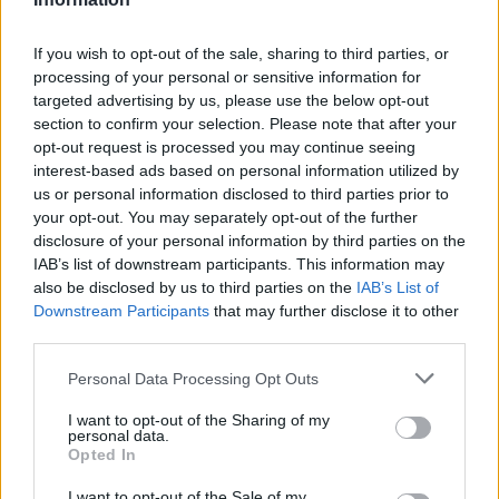
κατά του Ισραήλ
If you wish to opt-out of the sale, sharing to third parties, or
processing of your personal or sensitive information for
Πηγή:
cnn.gr
targeted advertising by us, please use the below opt-out
section to confirm your selection. Please note that after your
opt-out request is processed you may continue seeing
interest-based ads based on personal information utilized by
us or personal information disclosed to third parties prior to
Ακολουθήστε το Cretalive στο
Google News
και
your opt-out. You may separately opt-out of the further
στο
Facebook
disclosure of your personal information by third parties on the
IAB’s list of downstream participants. This information may
Κάντε εγγραφή στο κανάλι μας στο
YouTube
also be disclosed by us to third parties on the
IAB’s List of
Downstream Participants
that may further disclose it to other
third parties.
Personal Data Processing Opt Outs
I want to opt-out of the Sharing of my
personal data.
Opted In
I want to opt-out of the Sale of my