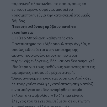
παραγωγή πλουτωνίου, το οποίο, όπως το
εμπλουτισμένο ουράνιο, μπορεί να
χρησιμοποιηθεί για την κατασκευή ατομικής
βόμβας.
Ποιους κινδύνους κρύβουν αυτά τα
χτυπήματα;
Ο Πίτερ Μπράιαντ, καθηγητής στο
Πανεπιστήμιο του Λίβερπουλ στην Αγγλία, ο
οποίος ειδικεύεται στην επιστήμη της
ακτινοπροστασίας και στην πολιτική
πυρηνικής ενέργειας, δήλωσε ότι δεν ανησυχεί
ιδιαίτερα για τους κινδύνους ρύπανσης από τις
ισραηλινές επιδρομές μέχρι στιγμής.
Όπως αναφέρει η εγκατάσταση του Αράκ δεν
λειτουργούσε ενώ η εγκατάσταση στη Νατάνζ
είναι υπόγεια και δεν αναφέρθηκε καμία
έκλυση ακτινοβολίας. «Το ζήτημα είναι ο
έλεγχος του τι έχει συμβεί μέσα σε αυτήν την
εγκατάσταση, αλλά οι πυρηνικές