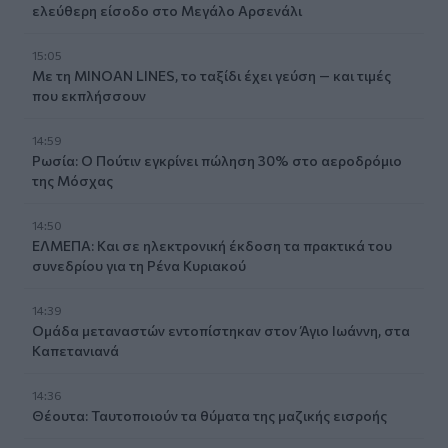
ελεύθερη είσοδο στο Μεγάλο Αρσενάλι
15:05
Με τη MINOAN LINES, το ταξίδι έχει γεύση — και τιμές
που εκπλήσσουν
14:59
Ρωσία: Ο Πούτιν εγκρίνει πώληση 30% στο αεροδρόμιο
της Μόσχας
14:50
ΕΛΜΕΠΑ: Και σε ηλεκτρονική έκδοση τα πρακτικά του
συνεδρίου για τη Ρένα Κυριακού
14:39
Ομάδα μεταναστών εντοπίστηκαν στον Άγιο Ιωάννη, στα
Καπετανιανά
14:36
Θέουτα: Ταυτοποιούν τα θύματα της μαζικής εισροής