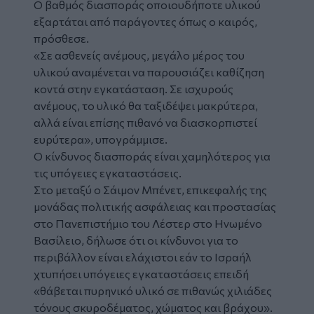
Ο βαθμός διασποράς οποιουδήποτε υλικού
εξαρτάται από παράγοντες όπως ο καιρός,
πρόσθεσε.
«Σε ασθενείς ανέμους, μεγάλο μέρος του
υλικού αναμένεται να παρουσιάζει καθίζηση
κοντά στην εγκατάσταση. Σε ισχυρούς
ανέμους, το υλικό θα ταξιδέψει μακρύτερα,
αλλά είναι επίσης πιθανό να διασκορπιστεί
ευρύτερα», υπογράμμισε.
Ο κίνδυνος διασποράς είναι χαμηλότερος για
τις υπόγειες εγκαταστάσεις.
Στο μεταξύ ο Σάιμον Μπένετ, επικεφαλής της
μονάδας πολιτικής ασφάλειας και προστασίας
στο Πανεπιστήμιο του Λέστερ στο Ηνωμένο
Βασίλειο, δήλωσε ότι οι κίνδυνοι για το
περιβάλλον είναι ελάχιστοι εάν το Ισραήλ
χτυπήσει υπόγειες εγκαταστάσεις επειδή
«θάβεται πυρηνικό υλικό σε πιθανώς χιλιάδες
τόνους σκυροδέματος, χώματος και βράχου».