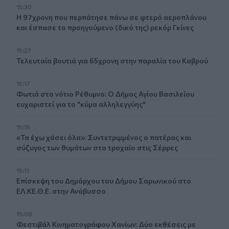
15:30
Η 97χρονη που περπάτησε πάνω σε φτερό αεροπλάνου
και έσπασε το προηγούμενο (δικό της) ρεκόρ Γκίνες
15:27
Τελευταία βουτιά για 65χρονη στην παραλία του Καβρού
15:17
Φωτιά στο νότιο Ρέθυμνο: Ο Δήμος Αγίου Βασιλείου
ευχαριστεί για το "κύμα αλληλεγγύης"
15:15
«Τα έχω χάσει όλα»: Συντετριμμένος ο πατέρας και
σύζυγος των θυμάτων στο τροχαίο στις Σέρρες
15:11
Επίσκεψη του Δημάρχου του Δήμου Σαρωνικού στο
ΕΛ.ΚΕ.Θ.Ε. στην Ανάβυσσο
15:08
Φεστιβάλ Κινηματογράφου Χανίων: Δύο εκθέσεις με