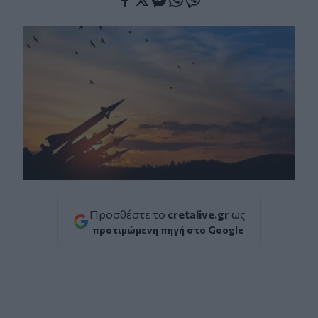
Facebook
Twitter
Messenger
Whatsapp
Viber
Προσθέστε το
cretalive.gr
ως
προτιμώμενη πηγή στο Google