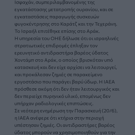
Ισφαχάν, συμπεριλαμβανομένης της
εγκατάστασης μετατροπής ουρανίου, και σε
εγκαταστάσεις παραγωγής συσκευών
φυγοκέντρησης στο Καράτζ και την Τεχεράνη.
Το Ισραήλ επιτέθηκε επίσης στο Αράκ.
Η υπηρεσία του ΟΗΕ δήλωσε ότι οι ισραηλινές
στρατιωτικές επιδρομές έπληξαν τον
ερευνητικό αντιδραστήρα βαρέος ύδατος
Χοντάμπ στο Αράκ, ο οποίος βρισκόταν υπό
κατασκευή και δεν είχε αρχίσει να λειτουργεί,
και προκάλεσαν ζημιές σε παρακείμενο
εργοστάσιο που παράγει βαρύ ύδωρ. Η ΙΑΕΑ
πρόσθεσε ακόμη ότι δεν ήταν λειτουργικός και
δεν περιείχε πυρηνικό υλικό, επομένως δεν
υπήρχαν ραδιολογικές επιπτώσεις.
Σε νεότερη ενημέρωση την Παρασκευή (20/6),
η ΙΑΕΑ ανέφερε ότι κτήρια στην περιοχή
υπέστησαν ζημιές. Οι αντιδραστήρες βαρέος
ύδατος μπορούν να χρησιμοποιηθούν για την