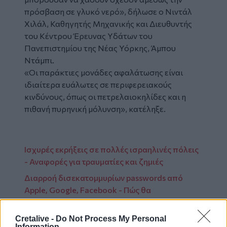
πρόσβαση σε γλυκό νερό», δήλωσε ο Νιντάλ
Χιλάλ, Καθηγητής Μηχανικής και Διευθυντής
του Κέντρου Έρευνας Υδάτων του
Πανεπιστημίου της Νέας Υόρκης, Άμπου
Ντάμπι.
«Οι παράκτιες μονάδες αφαλάτωσης είναι
ιδιαίτερα ευάλωτες σε περιφερειακούς
κινδύνους, όπως οι πετρελαιοκηλίδες και η
πιθανή πυρηνική μόλυνση», κατέληξε.
Ισχυρές εκρήξεις σε πολλές ισραηλινές πόλεις
- Αναφορές για τραυματίες και ζημιές
Διαρροή δισεκατομμυρίων passwords από
Apple, Google, Facebook - Πώς θα
προστατευτείτε
Νέο κύμα ιρανικών πυραυλικών επιθέσεων
Cretalive -
Do Not Process My Personal
Information