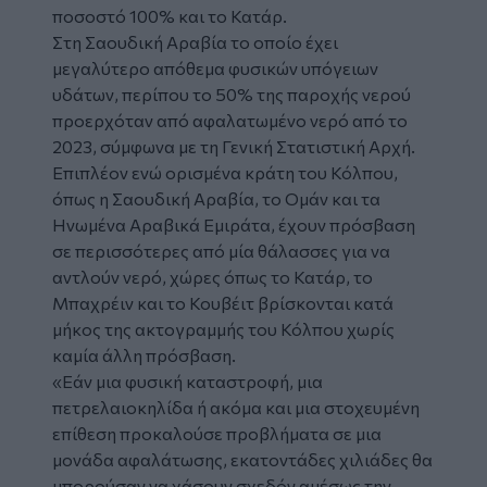
ποσοστό 100% και το Κατάρ.
Στη Σαουδική Αραβία το οποίο έχει
μεγαλύτερο απόθεμα φυσικών υπόγειων
υδάτων, περίπου το 50% της παροχής νερού
προερχόταν από αφαλατωμένο νερό από το
2023, σύμφωνα με τη Γενική Στατιστική Αρχή.
Επιπλέον ενώ ορισμένα κράτη του Κόλπου,
όπως η Σαουδική Αραβία, το Ομάν και τα
Ηνωμένα Αραβικά Εμιράτα, έχουν πρόσβαση
σε περισσότερες από μία θάλασσες για να
αντλούν νερό, χώρες όπως το Κατάρ, το
Μπαχρέιν και το Κουβέιτ βρίσκονται κατά
μήκος της ακτογραμμής του Κόλπου χωρίς
καμία άλλη πρόσβαση.
«Εάν μια φυσική καταστροφή, μια
πετρελαιοκηλίδα ή ακόμα και μια στοχευμένη
επίθεση προκαλούσε προβλήματα σε μια
μονάδα αφαλάτωσης, εκατοντάδες χιλιάδες θα
μπορούσαν να χάσουν σχεδόν αμέσως την