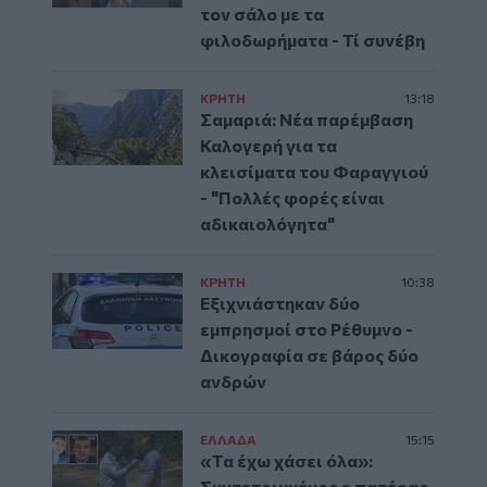
τον σάλο με τα
φιλοδωρήματα - Τί συνέβη
ΚΡΗΤΗ
13:18
Σαμαριά: Νέα παρέμβαση
Καλογερή για τα
κλεισίματα του Φαραγγιού
- "Πολλές φορές είναι
αδικαιολόγητα"
ΚΡΗΤΗ
10:38
Εξιχνιάστηκαν δύο
εμπρησμοί στο Ρέθυμνο -
Δικογραφία σε βάρος δύο
ανδρών
ΕΛΛAΔΑ
15:15
«Τα έχω χάσει όλα»:
Συντετριμμένος ο πατέρας