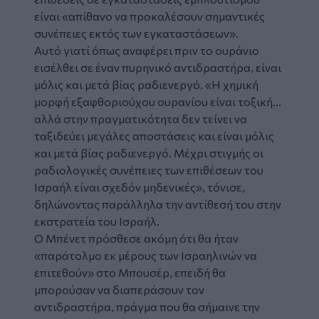
είναι «απίθανο να προκαλέσουν σημαντικές
συνέπειες εκτός των εγκαταστάσεων».
Αυτό γιατί όπως αναφέρει πριν το ουράνιο
εισέλθει σε έναν πυρηνικό αντιδραστήρα, είναι
μόλις και μετά βίας ραδιενεργό. «Η χημική
μορφή εξαφθοριούχου ουρανίου είναι τοξική...
αλλά στην πραγματικότητα δεν τείνει να
ταξιδεύει μεγάλες αποστάσεις και είναι μόλις
και μετά βίας ραδιενεργό. Μέχρι στιγμής οι
ραδιολογικές συνέπειες των επιθέσεων του
Ισραήλ είναι σχεδόν μηδενικές», τόνισε,
δηλώνοντας παράλληλα την αντίθεσή του στην
εκστρατεία του Ισραήλ.
Ο Μπένετ πρόσθεσε ακόμη ότι θα ήταν
«παράτολμο εκ μέρους των Ισραηλινών να
επιτεθούν» στο Μπουσέρ, επειδή θα
μπορούσαν να διαπεράσουν τον
αντιδραστήρα, πράγμα που θα σήμαινε την