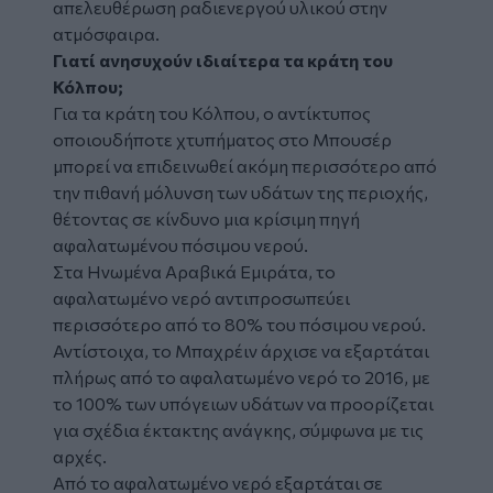
απελευθέρωση ραδιενεργού υλικού στην
ατμόσφαιρα.
Γιατί ανησυχούν ιδιαίτερα τα κράτη του
Κόλπου;
Για τα κράτη του Κόλπου, ο αντίκτυπος
οποιουδήποτε χτυπήματος στο Μπουσέρ
μπορεί να επιδεινωθεί ακόμη περισσότερο από
την πιθανή μόλυνση των υδάτων της περιοχής,
θέτοντας σε κίνδυνο μια κρίσιμη πηγή
αφαλατωμένου πόσιμου νερού.
Στα Ηνωμένα Αραβικά Εμιράτα, το
αφαλατωμένο νερό αντιπροσωπεύει
περισσότερο από το 80% του πόσιμου νερού.
Αντίστοιχα, το Μπαχρέιν άρχισε να εξαρτάται
πλήρως από το αφαλατωμένο νερό το 2016, με
το 100% των υπόγειων υδάτων να προορίζεται
για σχέδια έκτακτης ανάγκης, σύμφωνα με τις
αρχές.
Από το αφαλατωμένο νερό εξαρτάται σε