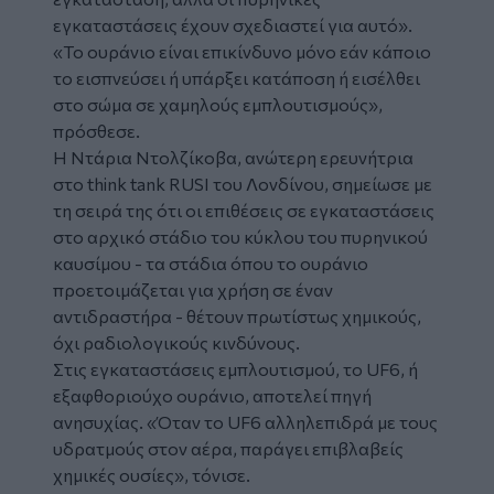
εγκαταστάσεις έχουν σχεδιαστεί για αυτό».
«Το ουράνιο είναι επικίνδυνο μόνο εάν κάποιο
το εισπνεύσει ή υπάρξει κατάποση ή εισέλθει
στο σώμα σε χαμηλούς εμπλουτισμούς»,
πρόσθεσε.
Η Ντάρια Ντολζίκοβα, ανώτερη ερευνήτρια
στο think tank RUSI του Λονδίνου, σημείωσε με
τη σειρά της ότι οι επιθέσεις σε εγκαταστάσεις
στο αρχικό στάδιο του κύκλου του πυρηνικού
καυσίμου - τα στάδια όπου το ουράνιο
προετοιμάζεται για χρήση σε έναν
αντιδραστήρα - θέτουν πρωτίστως χημικούς,
όχι ραδιολογικούς κινδύνους.
Στις εγκαταστάσεις εμπλουτισμού, το UF6, ή
εξαφθοριούχο ουράνιο, αποτελεί πηγή
ανησυχίας. «Όταν το UF6 αλληλεπιδρά με τους
υδρατμούς στον αέρα, παράγει επιβλαβείς
χημικές ουσίες», τόνισε.