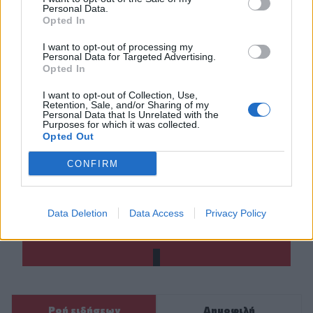
Personal Data.
Opted In
I want to opt-out of processing my
Personal Data for Targeted Advertising.
Opted In
I want to opt-out of Collection, Use,
Retention, Sale, and/or Sharing of my
Personal Data that Is Unrelated with the
ΣΧΕΤΙΚΆ TAGS
Purposes for which it was collected.
Ιράν
Ισραήλ
Πυρηνικά
Μόλυνση
Opted Out
CONFIRM
Γίνε ο ρεπόρτερ του CRETALIVE
Data Deletion
Data Access
Privacy Policy
ΣΤΕΊΛΕ ΤΗΝ ΕΊΔΗΣΗ
Ροή ειδήσεων
Δημοφιλή