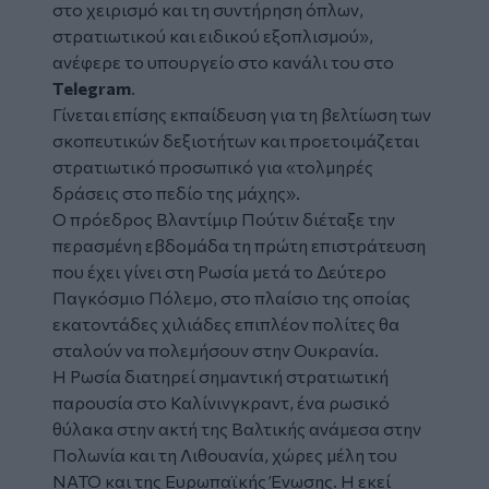
στο χειρισμό και τη συντήρηση
όπλων
,
στρατιωτικού και ειδικού εξοπλισμού»,
ανέφερε το υπουργείο στο κανάλι του στο
Telegram
.
Γίνεται επίσης εκπαίδευση για τη βελτίωση των
σκοπευτικών δεξιοτήτων και προετοιμάζεται
στρατιωτικό προσωπικό για «τολμηρές
δράσεις στο πεδίο της μάχης».
Ο πρόεδρος Βλαντίμιρ Πούτιν διέταξε την
περασμένη εβδομάδα τη πρώτη επιστράτευση
που έχει γίνει στη Ρωσία μετά το Δεύτερο
Παγκόσμιο Πόλεμο, στο πλαίσιο της οποίας
εκατοντάδες χιλιάδες επιπλέον πολίτες θα
σταλούν να πολεμήσουν στην Ουκρανία.
Η Ρωσία διατηρεί σημαντική στρατιωτική
παρουσία στο Καλίνινγκραντ, ένα ρωσικό
θύλακα στην ακτή της Βαλτικής ανάμεσα στην
Πολωνία και τη Λιθουανία, χώρες μέλη του
ΝΑΤΟ και της Ευρωπαϊκής Ένωσης. Η εκεί