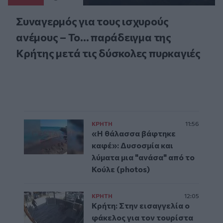
Συναγερμός για τους ισχυρούς
ανέμους – Το... παράδειγμα της
Κρήτης μετά τις δύσκολες πυρκαγιές
ΚΡΗΤΗ
11:56
«Η θάλασσα βάφτηκε
καφέ»: Δυσοσμία και
λύματα μια "ανάσα" από το
Κούλε (photos)
ΚΡΗΤΗ
12:05
Κρήτη: Στην εισαγγελία ο
φάκελος για τον τουρίστα