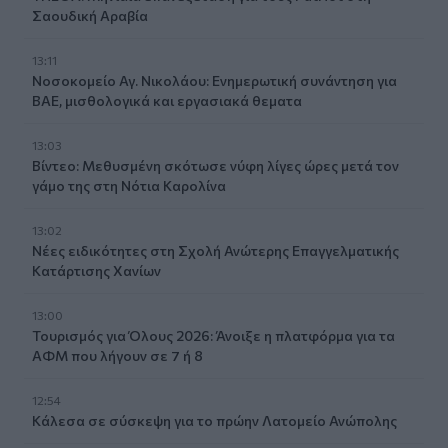
Σαουδική Αραβία
13:11
Νοσοκομείο Αγ. Νικολάου: Ενημερωτική συνάντηση για
ΒΑΕ, μισθολογικά και εργασιακά θεματα
13:03
Βίντεο: Μεθυσμένη σκότωσε νύφη λίγες ώρες μετά τον
γάμο της στη Νότια Καρολίνα
13:02
Νέες ειδικότητες στη Σχολή Ανώτερης Επαγγελματικής
Κατάρτισης Χανίων
13:00
Τουρισμός για Όλους 2026: Άνοιξε η πλατφόρμα για τα
ΑΦΜ που λήγουν σε 7 ή 8
12:54
Κάλεσα σε σύσκεψη για το πρώην Λατομείο Ανώπολης