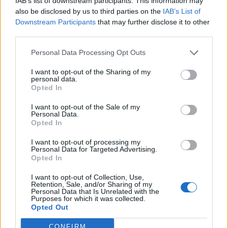
IAB’s list of downstream participants. This information may
also be disclosed by us to third parties on the
IAB’s List of
11:54
Downstream Participants
that may further disclose it to other
Φωτιά σε κτίριο στην Κουμουνδούρου: Πυροσβέστες
third parties.
απεγκλώβισαν άτομο
Personal Data Processing Opt Outs
11:51
I want to opt-out of the Sharing of my
Στις Βρύσες το 2ο Φεστιβάλ Κρηνών με Μαρία Κώτη
personal data.
Κωστή Αβυσσινό
Opted In
I want to opt-out of the Sale of my
Personal Data.
ΠΕΡΙΣΣΟΤΕΡΑ
Opted In
I want to opt-out of processing my
Personal Data for Targeted Advertising.
Opted In
I want to opt-out of Collection, Use,
ΣΧΕΤΙΚA AΡΘΡΑ
Retention, Sale, and/or Sharing of my
Personal Data that Is Unrelated with the
Purposes for which it was collected.
Opted Out
Βίντεο: Μεθυσμένη σκότωσε νύφη λίγες ώρες μετά τον γ
ΚΟΣΜΟΣ
13:03
Βίντεο: Μεθυσμένη σκότωσε νύφη λί
Βίντεο: Μεθυσμένη σκότωσε
CONFIRM