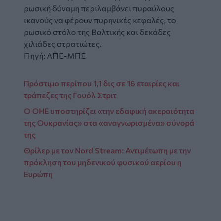
ρωσική δύναμη περιλαμβάνει πυραύλους
ικανούς να φέρουν πυρηνικές κεφαλές, το
ρωσικό στόλο της Βαλτικής και δεκάδες
χιλιάδες στρατιώτες.
Πηγή: ΑΠΕ-ΜΠΕ
Πρόστιμο περίπου 1,1 δις σε 16 εταιρίες και
τράπεζες της Γουόλ Στριτ
Ο ΟΗΕ υποστηρίζει «την εδαφική ακεραιότητα
της Ουκρανίας» στα «αναγνωρισμένα» σύνορά
της
Θρίλερ με τον Nord Stream: Αντιμέτωπη με την
πρόκληση του μηδενικού φυσικού αερίου η
Ευρώπη