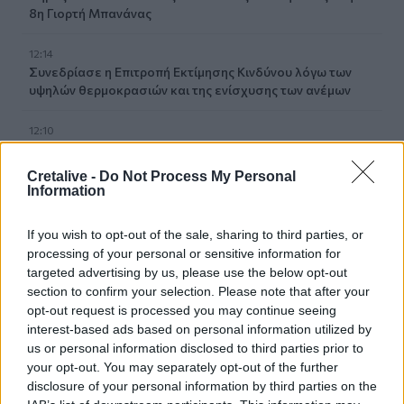
8η Γιορτή Μπανάνας
12:14
Συνεδρίασε η Επιτροπή Εκτίμησης Κινδύνου λόγω των
υψηλών θερμοκρασιών και της ενίσχυσης των ανέμων
12:10
8χρονος τραυματίστηκε στο κεφάλι μετά από βουτιά σε
παραλία της Χαλκιδικής
Cretalive -
Do Not Process My Personal
Information
12:05
Μυστράς: Με ψυχολογικά προβλήματα ο 55χρονος που
If you wish to opt-out of the sale, sharing to third parties, or
έκρυψε τον νεκρό πατέρα του σε καταψύκτη
processing of your personal or sensitive information for
targeted advertising by us, please use the below opt-out
12:05
section to confirm your selection. Please note that after your
Κρήτη: Στην εισαγγελία ο φάκελος για τον τουρίστα με τις
opt-out request is processed you may continue seeing
ανήθικες προτάσεις - Τι λέει η ΕΛ.ΑΣ για τη 10χρονη
interest-based ads based on personal information utilized by
us or personal information disclosed to third parties prior to
11:56
your opt-out. You may separately opt-out of the further
«Η θάλασσα βάφτηκε καφέ»: Δυσοσμία και λύματα μια
disclosure of your personal information by third parties on the
"ανάσα" από το Κούλε (photos)