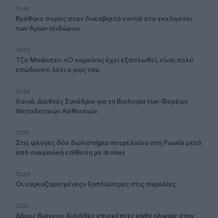
12:46
Βρέθηκε σορός στον Λυκαβηττό κοντά στο εκκλησάκι
των Αγίων Ισιδώρων
12:42
Τζο Μπάιντεν: «Ο καρκίνος έχει εξαπλωθεί, είναι πολύ
επώδυνο», λέει ο γιος του
12:38
Χανιά: Διεθνές Συνέδριο για τη Βιολογία των Φορέων
Μεταδοτικών Ασθενειών
12:33
Στις φλόγες δύο διυλιστήρια πετρελαίου στη Ρωσία μετά
από ουκρανική επίθεση με drones
12:29
Οι «αγκαζαρισμένες» ξαπλώστρες στις παραλίες
12:21
Δήμος Βιάννου: Χιλιάδες επισκέπτες κάθε ηλικίας στην