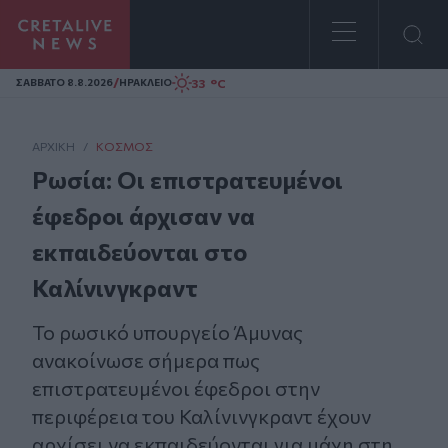
Homepage
/
33 °C
ΣAΒΒΑΤΟ 8.8.2026
ΗΡΑΚΛΕΙΟ
ΑΡΧΙΚΗ
/
ΚΌΣΜΟΣ
Ρωσία: Οι επιστρατευμένοι
έφεδροι άρχισαν να
εκπαιδεύονται στο
Καλίνινγκραντ
Το ρωσικό υπουργείο Άμυνας
ανακοίνωσε σήμερα πως
επιστρατευμένοι έφεδροι στην
περιφέρεια του Καλίνινγκραντ έχουν
αρχίσει να εκπαιδεύονται για μάχη στη