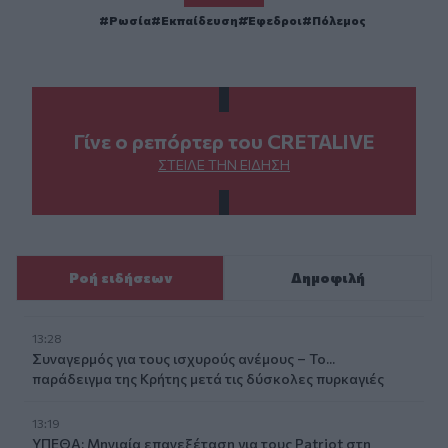
Ρωσία
Εκπαίδευση
Έφεδροι
Πόλεμος
Γίνε ο ρεπόρτερ του CRETALIVE
ΣΤΕΊΛΕ ΤΗΝ ΕΊΔΗΣΗ
Ροή ειδήσεων
Δημοφιλή
13:28
Συναγερμός για τους ισχυρούς ανέμους – Το...
παράδειγμα της Κρήτης μετά τις δύσκολες πυρκαγιές
13:19
ΥΠΕΘΑ: Μηνιαία επανεξέταση για τους Patriot στη