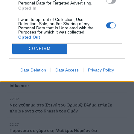
Personal Data for Targeted Advertising.
Νέα πρόκληση Φιντάν: «Η σταθερότητα στην Κύπρο
Opted In
οφείλεται στην παρουσία Τούρκων στρατιωτών»
I want to opt-out of Collection, Use,
22:53
Retention, Sale, and/or Sharing of my
Personal Data that Is Unrelated with the
Διακινούσαν ναρκωτικά στην Πανεπιστημιούπολη του
Purposes for which it was collected.
Ζωγράφου
Opted Out
22:45
CONFIRM
Σητεία: Ένα τσιγάρο παραλίγο να βάλει φωτιά στις
Λιθίνες
Data Deletion
Data Access
Privacy Policy
22:38
Ιωάννα Τούνη: Στο νοσοκομείο με τροφική δηλητηρίαση η
influencer
22:32
Νέο χτύπημα στα Στενά του Ορμούζ: Βλήμα έπληξε
πλοίο κοντά στο Khasab του Ομάν
22:27
Παράνοια σε γάμο στη Μαδέρα: Νόμιζαν ότι