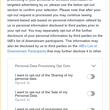
Νέα έρευνα: Οι γυναίκες με δύο έως τρία παιδιά γερνούν
targeted advertising by us, please use the below opt-out
πιο αργά
section to confirm your selection. Please note that after your
opt-out request is processed you may continue seeing
23:31
interest-based ads based on personal information utilized by
Ολική έκλειψη ηλίου: Στις 12 Αυγούστου θα σκοτεινιάσει
us or personal information disclosed to third parties prior to
η μισή Ευρώπη
your opt-out. You may separately opt-out of the further
disclosure of your personal information by third parties on the
23:21
IAB’s list of downstream participants. This information may
Τουρισμός: Με θετικό πρόσημο έως τώρα, παρά τα
also be disclosed by us to third parties on the
IAB’s List of
σκαμπανεβάσματα, η χρονιά
Downstream Participants
that may further disclose it to other
third parties.
23:15
Ιταλία-Ισπανία: Κλιμακώνεται η σύγκρουση για τη
Personal Data Processing Opt Outs
Συνθήκη Σένγκεν
I want to opt-out of the Sharing of my
personal data.
23:09
Opted In
Σοβαρό τροχαίο στο Λαγονήσι: Αυτοκίνητο
συγκρούστηκε με μηχανή αστυνομικών της ΔΙΑΣ - Δείτε
I want to opt-out of the Sale of my
Personal Data.
βίντεο
Opted In
22:59
I want to opt-out of processing my