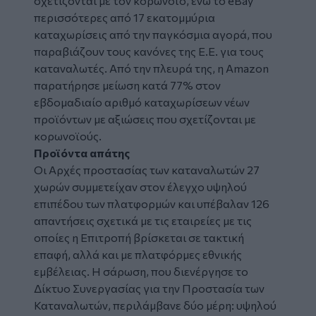
σχετίζονται με τον κορωνοϊό, ενώ το eBay
περισσότερες από 17 εκατομμύρια
καταχωρίσεις από την παγκόσμια αγορά, που
παραβιάζουν τους κανόνες της Ε.Ε. για τους
καταναλωτές. Από την πλευρά της, η Amazon
παρατήρησε μείωση κατά 77% στον
εβδομαδιαίο αριθμό καταχωρίσεων νέων
προϊόντων με αξιώσεις που σχετίζονται με
κορωνοϊούς.
Προϊόντα απάτης
Οι Αρχές προστασίας των καταναλωτών 27
χωρών συμμετείχαν στον έλεγχο υψηλού
επιπέδου των πλατφορμών και υπέβαλαν 126
απαντήσεις σχετικά με τις εταιρείες με τις
οποίες η Επιτροπή βρίσκεται σε τακτική
επαφή, αλλά και με πλατφόρμες εθνικής
εμβέλειας. Η σάρωση, που διενέργησε το
Δίκτυο Συνεργασίας για την Προστασία των
Καταναλωτών, περιλάμβανε δύο μέρη: υψηλού