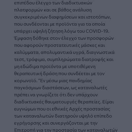
επιπέδου έλεγχο των διαδικτυακών
πλατφορμών και σε βάθος ανάλυση
συγκεκριμένων διαφημίσεων και ιστοτόπων,
που συνδέονται με προϊόντα για τα οποία
υπάρχει υψηλή ζήτηση λόγω του COVID-19.
Έμφαση δόθηκε στον έλεγχο των προσφορών
που αφορούν προστατευτικές μάσκες και
καλύμματα, απολυμαντικά υγρά, διαγνωστικά
τεστ, τρόφιμα, συμπληρώματα διατροφής και
μη εδώδιμα προϊόντα με υποτιθέμενη
θεραπευτική δράση που συνδέεται με τον
κορωνοϊό.
“Εν μέσω μιας πανδημίας
παγκόσμιων διαστάσεων, ως καταναλωτές
πρέπει να γνωρίζετε ότι δεν υπάρχουν
διαδικτυακές θαυματουργές θεραπείες. Είμαι
ευγνώμων που οι εθνικές Αρχές προστασίας
των καταναλωτών διατηρούν υψηλό επίπεδο
εγρήγορσης και συνεργάζονται με την
Επιτροπή για την προστασία των καταναλωτών