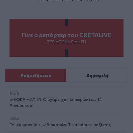
Γίνε ο ρεπόρτερ του CRETALIVE
ΣΤΕΊΛΕ ΤΗΝ ΕΊΔΗΣΗ
Ροή ειδήσεων
Δημοφιλή
04:42
e-ΕΦΚΑ – ΔΥΠΑ: Ο «χάρτης» πληρωμών έως 14
Αυγούστου
03:33
Το φαρμακείο των διακοπών: Τι να πάρετε μαζί σας