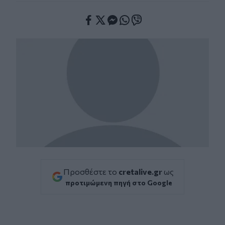
Facebook
Twitter
Messenger
Whatsapp
Viber
Προσθέστε το
cretalive.gr
ως
προτιμώμενη πηγή στο Google