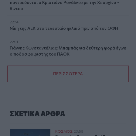
παντρεύονται ο Κριστιάνο Ρονάλντο με την Χεορχίνα -
Βίντεο
22:14
Nίκη της ΑΕΚ στο τελευταίο φιλικό πριν από τον ΟΦΗ
22:11
Γιάννης Κωνσταντέλιας: Μπαμπάς για δεύτερη φορά έγινε
ο ποδοσφαιριστής του ΠΑΟΚ
ΠΕΡΙΣΣΟΤΕΡΑ
ΣΧΕΤΙΚA AΡΘΡΑ
Γερμανία: Drones εθεάθησαν πάνω από στρατιωτική βά
ΚΟΣΜΟΣ
23:59