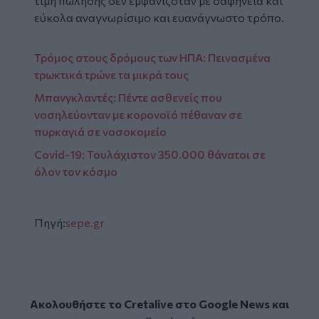
τιμή πώλησης δεν εμφανιζόταν με σαφήνεια και
εύκολα αναγνωρίσιμο και ευανάγνωστο τρόπο.
Τρόμος στους δρόμους των ΗΠΑ: Πεινασμένα
τρωκτικά τρώνε τα μικρά τους
Μπανγκλαντές: Πέντε ασθενείς που
νοσηλεύονταν με κορονοϊό πέθαναν σε
πυρκαγιά σε νοσοκομείο
Covid-19: Τουλάχιστον 350.000 θάνατοι σε
όλον τον κόσμο
Πηγή:
sepe.gr
Ακολουθήστε το Cretalive στο
Google News
και