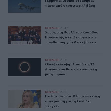
Γερμανία: Drones εθεάθησαν πάνω 
Γερμανία: Drones εθεάθησαν
πάνω από στρατιωτική βάση
Χαμός στη Βουλή του Κοσόβου: Βουλευτής πέταξε αυγά 
ΚΟΣΜΟΣ
23:47
Χαμός στη Βουλή του Κοσόβου: Βου
Χαμός στη Βουλή του Κοσόβου:
Βουλευτής πέταξε αυγά στον
πρωθυπουργό - Δείτε βίντεο
Ολική έκλειψη ηλίου: Στις 12 Αυγούστου θα σκοτεινιάσε
ΚΟΣΜΟΣ
23:31
Ολική έκλειψη ηλίου: Στις 12 Αυγού
Ολική έκλειψη ηλίου: Στις 12
Αυγούστου θα σκοτεινιάσει η
μισή Ευρώπη
Ιταλία-Ισπανία: Κλιμακώνεται η σύγκρουση για τη Συνθ
ΚΟΣΜΟΣ
23:15
Ιταλία-Ισπανία: Κλιμακώνεται η σύ
Ιταλία-Ισπανία: Κλιμακώνεται η
σύγκρουση για τη Συνθήκη
Σένγκεν