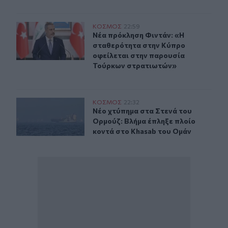
Νέα πρόκληση Φιντάν: «Η σταθερότητα στην Κύπρο οφ
ΚΟΣΜΟΣ
22:59
Νέα πρόκληση Φιντάν: «Η σταθερό
Νέα πρόκληση Φιντάν: «Η
σταθερότητα στην Κύπρο
οφείλεται στην παρουσία
Τούρκων στρατιωτών»
Νέο χτύπημα στα Στενά του Ορμούζ: Βλήμα έπληξε πλοί
ΚΟΣΜΟΣ
22:32
Νέο χτύπημα στα Στενά του Ορμούζ
Νέο χτύπημα στα Στενά του
Ορμούζ: Βλήμα έπληξε πλοίο
κοντά στο Khasab του Ομάν