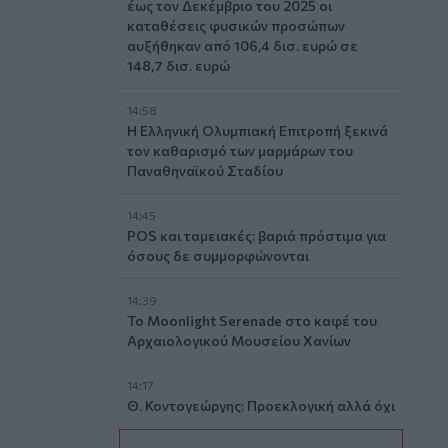
έως τον Δεκέμβριο του 2025 οι
καταθέσεις φυσικών προσώπων
αυξήθηκαν από 106,4 δισ. ευρώ σε
148,7 δισ. ευρώ
14:58
Η Ελληνική Ολυμπιακή Επιτροπή ξεκινά
τον καθαρισμό των μαρμάρων του
Παναθηναϊκού Σταδίου
14:45
POS και ταμειακές: βαριά πρόστιμα για
όσους δε συμμορφώνονται
14:39
To Moonlight Serenade στο καφέ του
Αρχαιολογικού Μουσείου Χανίων
14:17
Θ. Κοντογεώργης: Προεκλογική αλλά όχι
παροχολογική η ΔΕΘ