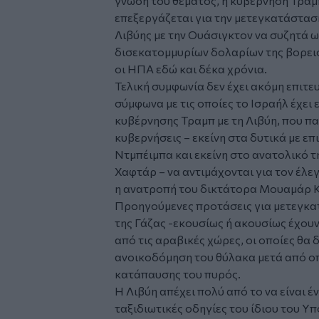
γνώση του θέματος, η κυβέρνηση Τραμπ
επεξεργάζεται για την μετεγκατάσταση
Λιβύης με την Ουάσιγκτον να συζητά 
δισεκατομμυρίων δολαρίων της βορει
οι ΗΠΑ εδώ και δέκα χρόνια.
Τελική συμφωνία δεν έχει ακόμη επιτε
σύμφωνα με τις οποίες το Ισραήλ έχει 
κυβέρνησης Τραμπ με τη Λιβύη, που πα
κυβερνήσεις – εκείνη στα δυτικά με ε
Ντμπέιμπα και εκείνη στο ανατολικό τ
Χαφτάρ – να αντιμάχονται για τον έλε
η ανατροπή του δικτάτορα Μουαμάρ Κ
Προηγούμενες προτάσεις για μετεγκα
της Γάζας -εκουσίως ή ακουσίως έχου
από τις αραβικές χώρες, οι οποίες θα
ανοικοδόμηση του θύλακα μετά από ο
κατάπαυσης του πυρός.
Η Λιβύη απέχει πολύ από το να είναι 
ταξιδιωτικές οδηγίες του ίδιου του 