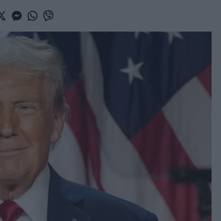
book
witter
Messenger
Whatsapp
Viber