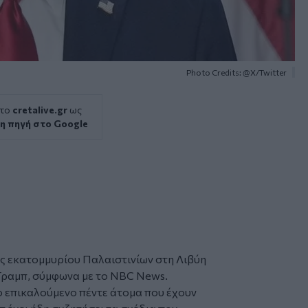
Photo Credits: @Χ/Twitter
 το
cretalive.gr
ως
η πηγή στο Google
ός εκατομμυρίου
Παλαιστινίων
στη
Λιβύη
Τραμπ
, σύμφωνα με το NBC News.
 επικαλούμενο πέντε άτομα που έχουν