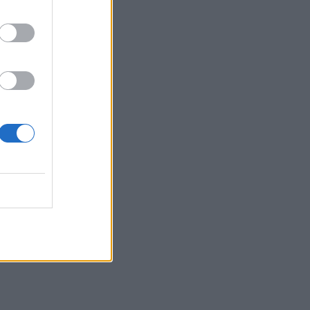
Άρτα: Απολογούνται ο διευθυντής και ο
τεχνικός ασφαλείας του ΔΕΔΔΗΕ
12:38
Τουρνάς: Σε επιφυλακή ο κρατικός
μηχανισμός
12:27
Μήλος: Ελικόπτερο… προσγειώθηκε
στο Σαρακήνικο για να κάνουν μπάνιο οι
επιβάτες του - Δείτε βίντεο
12:15
Κίσσαμος: 32χρονος κατηγορείται για
πέντε κλοπές από επιχειρήσεις
12:14
Τροχαίο ατύχημα το πρωί στην Πάρνηθα
- Στο νοσοκομείο 4 άτομα
11:59