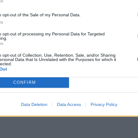
In
 εκατομμύρια Παλαιστίνιοι από την
 να στείλουν στρατεύματα, να
o opt-out of the Sale of my Personal Data.
 τη «Ριβιέρα της Μέσης Ανατολής».
In
τοικίες, μια όμορφη πόλη, ένα μέρος
to opt-out of processing my Personal Data for Targeted
άνουν, γιατί η Γάζα είναι εγγύηση ότι
ing.
αμπ στους δημοσιογράφους μετά την
In
o opt-out of Collection, Use, Retention, Sale, and/or Sharing
ersonal Data that Is Unrelated with the Purposes for which it
lected.
ύς βομβαρδισμούς στη Γάζα
Out
ου στην υποβάθμιση του αξιόχρεου από
CONFIRM
ης Ιταλίας ζητούν πίσω κοσμήματα αξίας
Data Deletion
Data Access
Privacy Policy