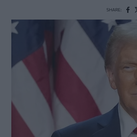
SHARE:
Face
T