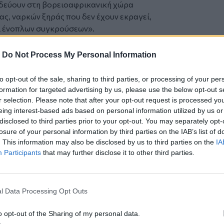
ιδεύουν στη βορειοαφρικανική χώρα
ς, ναρκών ξηράς που δεν έχουν εκραγεί,
ι ένοπλων συγκρούσεων».
υταία ημέρα της περιοδείας του στη Μέση
ύσει μια σειρά από παγκόσμιες κρίσεις,
-
Do Not Process My Personal Information
άζουμε τη Γάζα», είπε. «Και πρέπει να το
λιμοκτονούν. Πολλοί άνθρωποι
to opt-out of the sale, sharing to third parties, or processing of your per
ημα πράγματα».
formation for targeted advertising by us, please use the below opt-out s
νού προέδρου στην περιοχή θα μπορούσε
r selection. Please note that after your opt-out request is processed y
eing interest-based ads based on personal information utilized by us or
υμφωνία κατάπαυσης του πυρός ή να
disclosed to third parties prior to your opt-out. You may separately opt-
σμό της Γάζας που εμποδίζει την είσοδο
losure of your personal information by third parties on the IAB’s list of
αιστίνιους, διαψεύστηκαν.
. This information may also be disclosed by us to third parties on the
IA
πολύει αεροπορικούς βομβαρδισμούς, που
Participants
that may further disclose it to other third parties.
αλαιστινίων το τελευταίο διήμερο, ενώ
οκληρώσουμε την επιχείρηση και να
 ισραηλινός πρωθυπουργός Μπέντζαμιν
l Data Processing Opt Outs
άνει Ριβιέρα της Μ. Ανατολής
o opt-out of the Sharing of my personal data.
τ Τραμπ επέμεινε επανειλημμένα στην