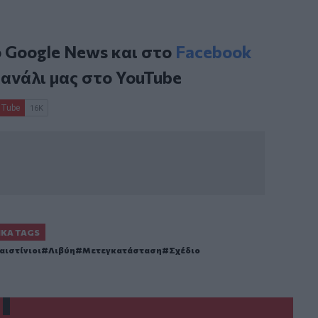
ο
Google News
και στο
Facebook
κανάλι μας στο
YouTube
ΙΚΆ TAGS
αιστίνιοι
Λιβύη
Μετεγκατάσταση
Σχέδιο