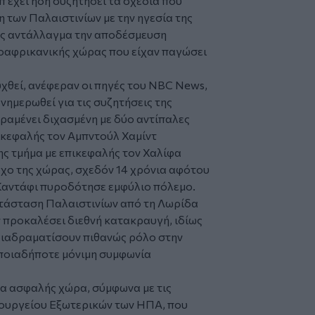
 έχει ήδη συζητήσει τα σχέδια που
 των Παλαιστινίων με την ηγεσία της
ως αντάλλαγμα την αποδέσμευση
οαφρικανικής χώρας που είχαν παγώσει
υχθεί, ανέφεραν οι πηγές του NBC News,
ενημερωθεί για τις συζητήσεις της
ραμένει διχασμένη με δύο αντίπαλες
πικεφαλής τον Αμπντούλ Χαμίντ
ης τμήμα με επικεφαλής τον Χαλίφα
γχο της χώρας, σχεδόν 14 χρόνια αφότου
αντάφι πυροδότησε εμφύλιο πόλεμο.
τάσταση Παλαιστινίων από τη Λωρίδα
ν προκαλέσει διεθνή κατακραυγή, ιδίως
 διαδραματίσουν πιθανώς ρόλο στην
ποιαδήποτε μόνιμη συμφωνία
ένα ασφαλής χώρα, σύμφωνα με τις
Υπουργείου Εξωτερικών των ΗΠΑ, που