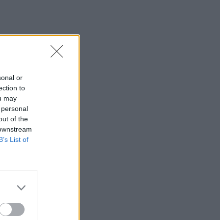
13:17
Λουτράκι: Νεκρός δίπλα σε κάδο
σκουπιδιών εντοπίστηκε ηλικιωμένος
13:08
«Χρυσές» διακοπές στην Ελλάδα: Το
sonal or
προφίλ των τουριστών και οι βίλες των
ection to
168.000€ την εβδομάδα
ou may
 personal
12:54
out of the
Ισπανία: Οι αρμόδιες αρχές έλεγξαν
 downstream
περίπου 200 αφίξεις ταξιδιωτών από
B’s List of
την Ιταλία
12:54
Κρήτη: Ριπές ανέμου έως 110 χλμ την
ώρα - Παραμένει ο "κόκκινος"
συναγερμός
12:44