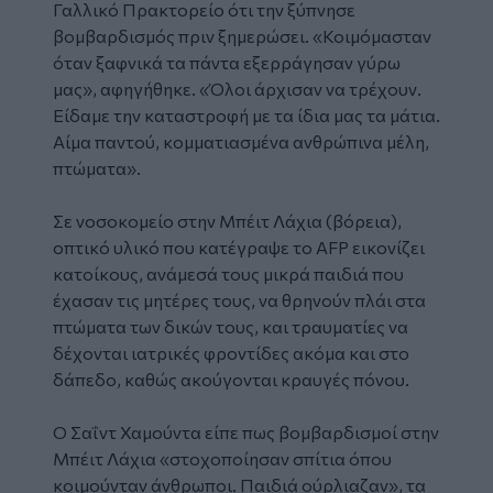
Γαλλικό Πρακτορείο ότι την ξύπνησε
βομβαρδισμός πριν ξημερώσει. «Κοιμόμασταν
όταν ξαφνικά τα πάντα εξερράγησαν γύρω
μας», αφηγήθηκε. «Όλοι άρχισαν να τρέχουν.
Είδαμε την καταστροφή με τα ίδια μας τα μάτια.
Αίμα παντού, κομματιασμένα ανθρώπινα μέλη,
πτώματα».
Σε νοσοκομείο στην Μπέιτ Λάχια (βόρεια),
οπτικό υλικό που κατέγραψε το AFP εικονίζει
κατοίκους, ανάμεσά τους μικρά παιδιά που
έχασαν τις μητέρες τους, να θρηνούν πλάι στα
πτώματα των δικών τους, και τραυματίες να
δέχονται ιατρικές φροντίδες ακόμα και στο
δάπεδο, καθώς ακούγονται κραυγές πόνου.
Ο Σαΐντ Χαμούντα είπε πως βομβαρδισμοί στην
Μπέιτ Λάχια «στοχοποίησαν σπίτια όπου
κοιμούνταν άνθρωποι. Παιδιά ούρλιαζαν», τα