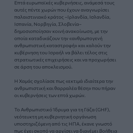
Επτά ευρωπαϊκές κυβερνήσεις, ανάμεσά τους
αυτές πέντε χωρών που έχουν αναγνωρίσει
παλαιστινιακό κράτος –Ιρλανδία, Ισλανδία,
Ισπανία, Νορβηγία, Σλοβενία–
δημοσιοποίησαν κοινή ανακοίνωση, με την
οποία καταδικάζουν την «ανθρωπογενή
ανθρωπιστική καταστροφή» και καλούν την
κυβέρνηση του Ισραήλ να βάλει τέλος στις
στρατιωτικές επιχειρήσεις και να προχωρήσει
σε άρση του αποκλεισμού.
Η Χαμάς σχολίασε πως «εκτιμά ιδιαίτερα την
ανθρωπιστική και θαρραλέα θέση» που πήραν
οι κυβερνήσεις των επτά χωρών.
Το Ανθρωπιστικό Ίδρυμα για τη Γάζα (GHF),
νεότευκτη μη κυβερνητική οργάνωση
υποστηριζόμενη από τις ΗΠΑ, έκανε γνωστό
πως έχει σκοπό να αρχίσει να διανέμει βοήθεια