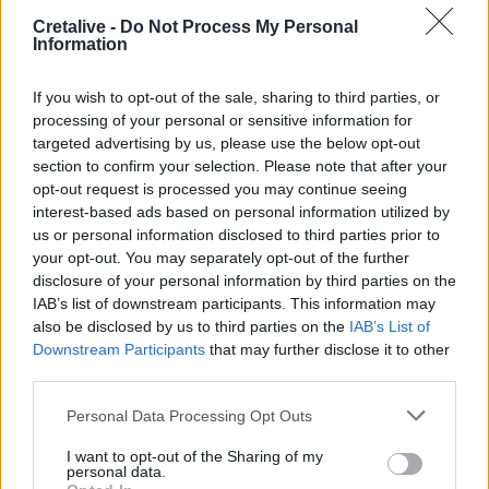
ΣΧΕΤΙΚΆ TAGS
Cretalive -
Do Not Process My Personal
Λωρίδα της Γάζας
Βομβαρδισμοί
Νεκροί
Information
Εθνοκάθαρση
If you wish to opt-out of the sale, sharing to third parties, or
processing of your personal or sensitive information for
targeted advertising by us, please use the below opt-out
section to confirm your selection. Please note that after your
opt-out request is processed you may continue seeing
Γίνε ο ρεπόρτερ του CRETALIVE
interest-based ads based on personal information utilized by
ΣΤΕΊΛΕ ΤΗΝ ΕΊΔΗΣΗ
us or personal information disclosed to third parties prior to
your opt-out. You may separately opt-out of the further
disclosure of your personal information by third parties on the
IAB’s list of downstream participants. This information may
also be disclosed by us to third parties on the
IAB’s List of
Ροή ειδήσεων
Δημοφιλή
Downstream Participants
that may further disclose it to other
third parties.
05:52
Personal Data Processing Opt Outs
ΕΝΦΙΑ: Τα λάθη στις μεταβιβάσεις που φέρνουν
τσουχτερά πρόστιμα έως 1.000 ευρώ
I want to opt-out of the Sharing of my
personal data.