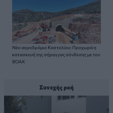
Νέο αεροδρόμιο Καστελίου: Προχωρά η
κατασκευή της σήραγγας σύνδεσης με τον
ΒΟΑΚ
Συνεχής ροή