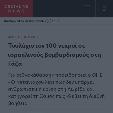
Homepage
/
26 °C
ΠΑΡΑΣΚΕΥΗ 7.8.2026
ΗΡΑΚΛΕΙΟ
ΑΡΧΙΚΗ
/
ΚΌΣΜΟΣ
Τουλάχιστον 100 νεκροί σε
ισραηλινούς βομβαρδισμούς στη
Γάζα
Για «εθνοκάθαρση» προειδοποιεί ο ΟΗΕ
- Ο Νετανιάχου λέει πως δεν υπάρχει
ανθρωπιστική κρίση στη Λωρίδα και
κατηγορεί τη Χαμάς πως κλέβει τη διεθνή
βοήθεια