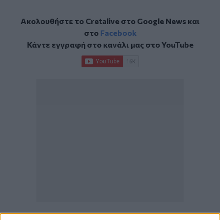
Ακολουθήστε το Cretalive στο
Google News
και
στο
Facebook
Κάντε εγγραφή στο κανάλι μας στο
YouTube