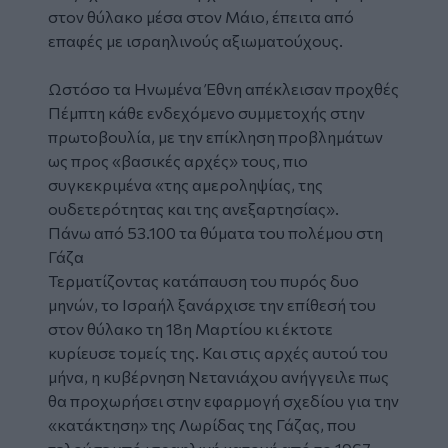
στον θύλακο μέσα στον Μάιο, έπειτα από
επαφές με ισραηλινούς αξιωματούχους.
Ωστόσο τα Ηνωμένα Έθνη απέκλεισαν προχθές
Πέμπτη κάθε ενδεχόμενο συμμετοχής στην
πρωτοβουλία, με την επίκληση προβλημάτων
ως προς «βασικές αρχές» τους, πιο
συγκεκριμένα «της αμεροληψίας, της
ουδετερότητας και της ανεξαρτησίας».
Πάνω από 53.100 τα θύματα του πολέμου στη
Γάζα
Τερματίζοντας κατάπαυση του πυρός δυο
μηνών, το Ισραήλ ξανάρχισε την επίθεσή του
στον θύλακο τη 18η Μαρτίου κι έκτοτε
κυρίευσε τομείς της. Και στις αρχές αυτού του
μήνα, η κυβέρνηση Νετανιάχου ανήγγειλε πως
θα προχωρήσει στην εφαρμογή σχεδίου για την
«κατάκτηση» της Λωρίδας της Γάζας, που