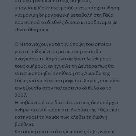
στέρηση ανθρωπιστικής βοήθειας
υπογραμμίζουν πως μοιάζει να υπάρχει ώθηση
για μόνιμη δημογραφική μεταβολή στη Γάζα
που αψηφά το διεθνές δίκαιο κι ισοδυναμεί με
εθνοκάθαρση».
Ο Νετανιάχου, κατά την άποψη του οποίου
μόνο η αυξημένη στρατιωτική πίεση θα
αναγκάσει τη Χαμάς να αφήσει ελεύθερους
τους ομήρους, ανήγγειλε τη Δευτέρα πως θα
εντατικοποιηθεί η επίθεση στη Λωρίδα της
Γάζας για να «καταστραφεί» η Χαμάς, που πήρε
την εξουσία στον παλαιστινιακό θύλακο το
2007.
Η κυβέρνησή του διατείνεται πως δεν υπάρχει
ανθρωπιστική κρίση στη Λωρίδα της Γάζας και
κατηγορεί τη Χαμάς πως κλέβει τη διεθνή
βοήθεια.
Καταδίκη από επτά ευρωπαϊκές κυβερνήσεις