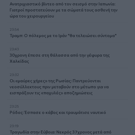
Ανατριχιαστικό βίντεο από τον σεισμό στην Ιαπωνία:
Γιατροί προστατεύουν με τα σώματά τους ασθενή την
ώρα του χειρουργείου
23:54
Τραμπ: Ο πόλεμος με το Ιράν "θα τελειώσει σύντομα"
23:43
30χρονη έπεσε στη θάλασσα από την γέφυρα της
Χαλκίδας
23:32
Οι «μαύρες χήρες» της Ρωσίας: Παντρεύονται
νεοσύλλεκτους πριν μεταβούν στο μέτωπο για να
εισπράξουν τις «παχυλές» αποζημιώσεις
23:25
Ρόδος: Έσπασε ο κάβος και τραυμάτισε ναυτικό
23:19
Τραγωδία στην Εύβοια: Νεκρός 37χρονος μετά από