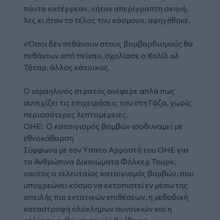
πάντα κατέρρεαν, «ήταν απερίγραπτη σκηνή,
λες κι ήταν το τέλος του κόσμου», αφηγήθηκε.
«Όσοι δεν πεθάνουν στους βομβαρδισμούς θα
πεθάνουν από πείνα», σχολίασε ο Χαλίλ αλ
Τάταρ, άλλος κάτοικος.
Ο ισραηλινός στρατός ανέφερε απλά πως
συνεχίζει τις επιχειρήσεις του στη Γάζα, χωρίς
περισσότερες λεπτομέρειες.
ΟΗΕ: Ο καταιγισμός βομβών ισοδυναμεί με
ε
θνοκάθαρση
Σύμφωνα με τον Ύπατο Αρμοστή του ΟΗΕ για
τα Ανθρώπινα Δικαιώματα Φόλκερ Τουρκ,
«αυτός ο τελευταίος καταιγισμός βομβών, που
υποχρεώνει κόσμο να εκτοπιστεί εν μέσω της
απειλής πιο εντατικών επιθέσεων, η μεθοδική
καταστροφή ολόκληρων συνοικιών και η