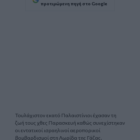
προτιμώμενη πηγή στο Google
Τουλάχιστον εκατό Παλαιστίνιοι
έχασαν τη
ζωή
τους χθες Παρασκευή καθώς συνεχίστηκαν
οι εντατικοί ισραηλινοί αεροπορικοί
βομβαρδισμοί
στη
Λωρίδα της Γάζας
,