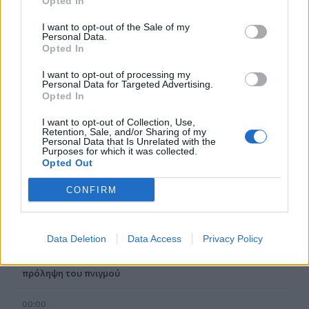
Opted In
04:41
Τα φρούτα που επιλέγουν 4 ενδοκρινολόγοι για καλύτερο
I want to opt-out of the Sale of my
Personal Data.
έλεγχο του σακχάρου
Opted In
03:34
I want to opt-out of processing my
Το απολαυστικό βίντεο της Νατάσας Θεοδωρίδου με τη
Personal Data for Targeted Advertising.
Opted In
μητέρα της
I want to opt-out of Collection, Use,
02:51
Retention, Sale, and/or Sharing of my
Ο έρωτας θα πρωταγωνιστήσει στη ζωή αυτών των
Personal Data that Is Unrelated with the
Purposes for which it was collected.
ζωδίων τον Αύγουστο
Opted Out
01:42
CONFIRM
Καύσωνας στο γραφείο: Πόσο μπορεί να χαλαρώσει το
dress code
Data Deletion
Data Access
Privacy Policy
00:31
Παιδιά στην πισίνα: 6 απαράβατοι κανόνες για την
πρόληψη του πνιγμού
00:00