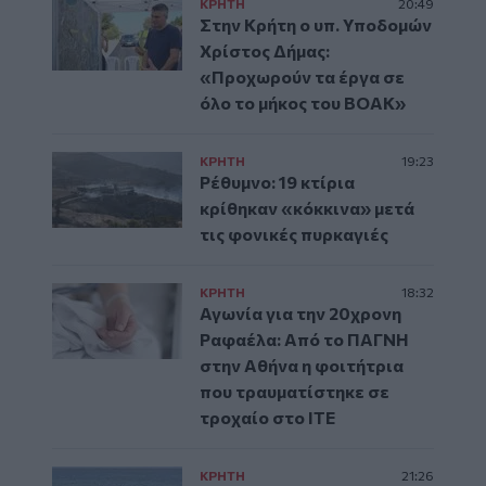
ΚΡΗΤΗ
20:49
Στην Κρήτη ο υπ. Υποδομών
Χρίστος Δήμας:
«Προχωρούν τα έργα σε
όλο το μήκος του ΒΟΑΚ»
ΚΡΗΤΗ
19:23
Ρέθυμνο: 19 κτίρια
κρίθηκαν «κόκκινα» μετά
τις φονικές πυρκαγιές
ΚΡΗΤΗ
18:32
Αγωνία για την 20χρονη
Ραφαέλα: Από το ΠΑΓΝΗ
στην Αθήνα η φοιτήτρια
που τραυματίστηκε σε
τροχαίο στο ΙΤΕ
ΚΡΗΤΗ
21:26