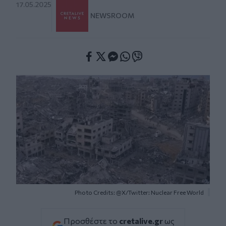
17.05.2025
NEWSROOM
Facebook
Twitter
Messenger
Whatsapp
Viber
Photo Credits: @X/Twitter: Nuclear Free World
Προσθέστε το
cretalive.gr
ως