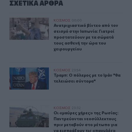
ΣΧΕΤΙΚA AΡΘΡΑ
Ανατριχιαστικό βίντεο από τον σεισμό στην Ιαπωνία: Γ
ΚΟΣΜΟΣ
00:00
Ανατριχιαστικό βίντεο από τον σει
Ανατριχιαστικό βίντεο από τον
σεισμό στην Ιαπωνία: Γιατροί
προστατεύουν με τα σώματά
τους ασθενή την ώρα του
χειρουργείου
Τραμπ: Ο πόλεμος με το Ιράν "θα τελειώσει σύντομα"
ΚΟΣΜΟΣ
23:54
Τραμπ: Ο πόλεμος με το Ιράν "θα τε
Τραμπ: Ο πόλεμος με το Ιράν "θα
τελειώσει σύντομα"
Οι «μαύρες χήρες» της Ρωσίας: Παντρεύονται νεοσύλλε
ΚΟΣΜΟΣ
23:32
Οι «μαύρες χήρες» της Ρωσίας: Παν
Οι «μαύρες χήρες» της Ρωσίας:
Παντρεύονται νεοσύλλεκτους
πριν μεταβούν στο μέτωπο για
να εισπράξουν τις «παχυλές»