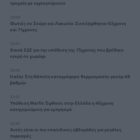
τροχαίο με αγριογούρουνο
23:09
Φωτιές σε Σκύρο και Λακωνία: Συνελήφθησαν 63χρονη
και 71χρονος
23:07
Χανιά: ΕΔΕ για την υπόθεση της 75χρονης που βρέθηκε
νεκρή σε χωράφι
23:00
Ιταλία: Στη Νάπολη καταγράφηκε θερμοκρασία-ρεκόρ 48
βαθμών
22:32
Υπόθεση Marfin: Έφθασε στην Ελλάδα η 46χρονη
κατηγορούμενη για εμπρησμό
22:30
Αυτές είναι οι πιο επικίνδυνες εβδομάδες για μεγάλες
πυρκαγιές