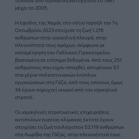
τελούσε υπό ισραηλινή κατοχή από το 1967
μέχρι το 2005.
Η έφοδος της Χαμάς στο νότιο Ισραήλ την 7η
Οκτωβρίου 2023 στοίχισε τη ζωή 1.218
ανθρώπων στην ισραηλινή πλευρά, στην
πλειονότητά τους αμάχων, σύμφωνα με
καταμέτρηση του Γαλλικού Πρακτορείου
βασισμένη σε επίσημα δεδομένα. Από τους 251
ανθρώπους που είχαν απαχθεί, απομένουν 57
στα χέρια παλαιστινιακών ένοπλων
οργανώσεων στη Γάζα, από τους οποίους όμως
34 έχουν κηρυχτεί νεκροί από τον ισραηλινό
στρατό.
Οι ισραηλινές στρατιωτικές επιχειρήσεις
αντιποίνων ευρείας κλίμακας έκτοτε έχουν
στοιχίσει τη ζωή τουλάχιστον 53.119 ανθρώπων
στη Λωρίδα της Γάζας, στην πλειονότητά τους