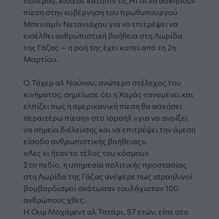
πολέμου, κάλεσε κατόπιν τις ΗΠΑ να ασκήσουν
πίεση στην κυβέρνηση του πρωθυπουργού
Μπενιαμίν Νετανιάχου για να επιτρέψει να
εισέλθει ανθρωπιστική βοήθεια στη Λωρίδα
της Γάζας — η ροή της έχει κοπεί από τη 2η
Μαρτίου.
Ο Τάχερ αλ Νούνου, ανώτερο στέλεχος του
κινήματος, σημείωσε ότι η Χαμάς «αναμένει και
ελπίζει πως η αμερικανική πίεση θα ασκήσει
περαιτέρω πίεση» στο Ισραήλ «για να ανοίξει
να σημεία διέλευσης και να επιτρέψει την άμεση
είσοδο ανθρωπιστικής βοήθειας».
«Λες κι ήταν το τέλος του κόσμου»
Στο πεδίο, η υπηρεσία πολιτικής προστασίας
στη Λωρίδα της Γάζας ανέφερε πως ισραηλινοί
βομβαρδισμοί σκότωσαν τουλάχιστον 100
ανθρώπους χθες.
Η Ουμ Μοχάμεντ αλ Τατάρι, 57 ετών, είπε στο