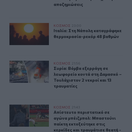
αποζημιώσεις
Ιταλία: Στη Νάπολη καταγράφηκε θερμοκρασία-ρεκόρ 
ΚΟΣΜΟΣ
23:00
Ιταλία: Στη Νάπολη καταγράφηκε 
Ιταλία: Στη Νάπολη καταγράφηκε
θερμοκρασία-ρεκόρ 48 βαθμών
Συρία: Βόμβα εξερράγη σε λεωφορείο κοντά στη Δαμασκό
ΚΟΣΜΟΣ
21:56
Συρία: Βόμβα εξερράγη σε λεωφορεί
Συρία: Βόμβα εξερράγη σε
λεωφορείο κοντά στη Δαμασκό –
Τουλάχιστον 2 νεκροί και 13
τραυματίες
Απίστευτο περιστατικό σε αγώνα μπέιζμπολ: Μπαστούνι 
ΚΟΣΜΟΣ
21:43
Απίστευτο περιστατικό σε αγώνα μπ
Απίστευτο περιστατικό σε
αγώνα μπέιζμπολ: Μπαστούνι
παίκτη εκτοξεύτηκε στις
κερκίδες και τραυμάτισε θεατή -