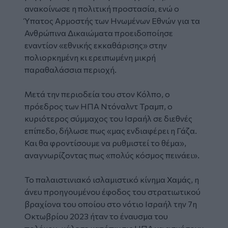
ανακοίνωσε η πολιτική προστασία, ενώ ο
Ύπατος Αρμοστής των Ηνωμένων Εθνών για τα
Ανθρώπινα Δικαιώματα προειδοποίησε
εναντίον «εθνικής εκκαθάρισης» στην
πολιορκημένη κι ερειπωμένη μικρή
παραθαλάσσια περιοχή.
Μετά την περιοδεία του στον Κόλπο, ο
πρόεδρος των ΗΠΑ Ντόναλντ Τραμπ, ο
κυριότερος σύμμαχος του
Ισραήλ
σε διεθνές
επίπεδο, δήλωσε πως «μας ενδιαφέρει η Γάζα.
Και θα φροντίσουμε να ρυθμιστεί το θέμα»,
αναγνωρίζοντας πως «πολύς κόσμος πεινάει».
Το παλαιστινιακό ισλαμιστικό κίνημα Χαμάς, η
άνευ προηγουμένου έφοδος του στρατιωτικού
βραχίονα του οποίου στο νότιο Ισραήλ την 7η
Οκτωβρίου 2023 ήταν το έναυσμα του