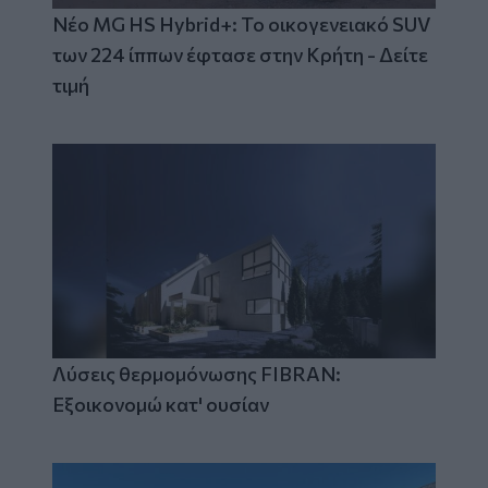
Νέο MG HS Hybrid+: Το οικογενειακό SUV
των 224 ίππων έφτασε στην Κρήτη - Δείτε
τιμή
Λύσεις θερμομόνωσης FIBRAN:
Εξοικονομώ κατ' ουσίαν