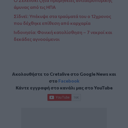
Ο Ζελένσκι ζητά προμήθειες αντιαεροπορικής
άμυνας από τις ΗΠΑ
Σίδνεϊ: Υπέκυψε στα τραύματά του ο 12χρονος
που δέχθηκε επίθεση από καρχαρία
Ινδονησία: Φονική κατολίσθηση – 7 νεκροί και
δεκάδες αγνοούμενοι
Ακολουθήστε το Cretalive στο
Google News
και
στο
Facebook
Κάντε εγγραφή στο κανάλι μας στο
YouTube