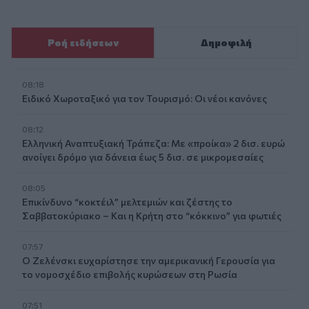
Ροή ειδήσεων
Δημοφιλή
08:18
Ειδικό Χωροταξικό για τον Τουρισμό: Οι νέοι κανόνες
08:12
Ελληνική Αναπτυξιακή Τράπεζα: Με «προίκα» 2 δισ. ευρώ
ανοίγει δρόμο για δάνεια έως 5 δισ. σε μικρομεσαίες
08:05
Επικίνδυνο “κοκτέιλ” μελτεμιών και ζέστης το
Σαββατοκύριακο – Και η Κρήτη στο “κόκκινο” για φωτιές
07:57
Ο Ζελένσκι ευχαρίστησε την αμερικανική Γερουσία για
το νομοσχέδιο επιβολής κυρώσεων στη Ρωσία
07:51