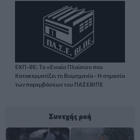
ΕΧΠ-ΒΕ: Το «Ενιαίο Πλαίσιο» που
Κατακερματίζει τη Βιομηχανία - Η σημασία
των παρεμβάσεων του ΠΑΣΕΒΙΠΕ
Συνεχής ροή