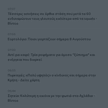
07:07
Τέσσερις ασκήσεις σε όρθια στάση που μετά τα 60
ενδυναμώνουν τους γλουτούς καλύτερα από τα squats -
Βίντεο
07:06
Εορτολόγιο: Ποιοι γιορτάζουν σήμερα 8 Αυγούστου
07:00
Αντί για καφέ: Τρία ροφήματα για άμεσο "ξύπνημα" και
ενέργεια που διαρκεί
06:55
Πυρκαγιές: «Πολύ υψηλός» ο κίνδυνος και σήμερα στην
Κρήτη - Δείτε χάρτη
06:44
Σητεία: Καλύτερη η εικόνα με την φωτιά στα Αχλάδια -
Βίντεο