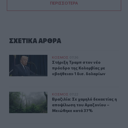
ΠΕΡΙΣΣΟΤΕΡΑ
ΣΧΕΤΙΚA AΡΘΡΑ
Στήριξη Τραμπ στον νέο πρόεδρο της Κολομβίας με «βοή
ΚΟΣΜΟΣ
07:36
Στήριξη Τραμπ στον νέο πρόεδρο τη
Στήριξη Τραμπ στον νέο
πρόεδρο της Κολομβίας με
«βοήθεια» 1 δισ. δολαρίων
Βραζιλία: Σε χαμηλό δεκαετίας η αποψίλωση του Αμαζο
ΚΟΣΜΟΣ
07:22
Βραζιλία: Σε χαμηλό δεκαετίας η 
Βραζιλία: Σε χαμηλό δεκαετίας η
αποψίλωση του Αμαζονίου –
Μειώθηκε κατά 37%