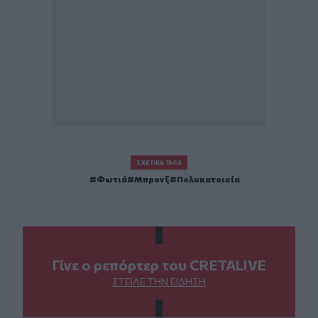
ΣΧΕΤΙΚΆ TAGS
Φωτιά
Μπρονξ
Πολυκατοικία
Γίνε ο ρεπόρτερ του CRETALIVE
ΣΤΕΊΛΕ ΤΗΝ ΕΊΔΗΣΗ