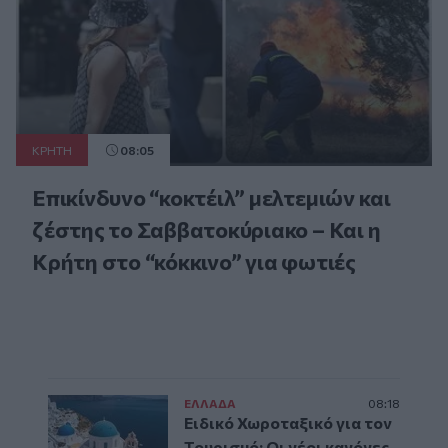
ΚΡΗΤΗ
08:05
Επικίνδυνο “κοκτέιλ” μελτεμιών και
ζέστης το Σαββατοκύριακο – Και η
Κρήτη στο “κόκκινο” για φωτιές
ΕΛΛAΔΑ
08:18
Ειδικό Χωροταξικό για τον
Τουρισμό: Οι νέοι κανόνες