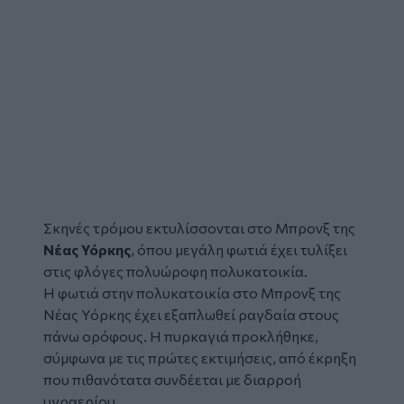
Σκηνές τρόμου εκτυλίσσονται στο Μπρονξ της
Νέας Υόρκης
, όπου μεγάλη φωτιά έχει τυλίξει
στις φλόγες πολυώροφη πολυκατοικία.
Η φωτιά στην πολυκατοικία στο Μπρονξ της
Νέας Υόρκης έχει εξαπλωθεί ραγδαία στους
πάνω ορόφους. Η πυρκαγιά προκλήθηκε,
σύμφωνα με τις πρώτες εκτιμήσεις, από έκρηξη
που πιθανότατα συνδέεται με διαρροή
υγραερίου.