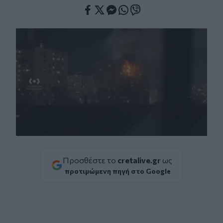
Facebook
Twitter
Messenger
Whatsapp
Viber
Προσθέστε το
cretalive.gr
ως
προτιμώμενη πηγή στο Google