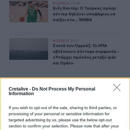
Ενές Καντέρ: Ο Τούρκος πρώην σέντερ δηλώνει υποψήφι
ΚΟΣΜΟΣ
23:38
Ενές Καντέρ: Ο Τούρκος πρώην σέντ
Ενές Καντέρ: Ο Τούρκος πρώην
σέντερ δηλώνει υποψήφιος να
παίξει στο... WNBA
Στενά του Ορμούζ: Οι ΗΠΑ «βλέπουν» σύντομα συμφωνί
ΚΟΣΜΟΣ
23:31
Στενά του Ορμούζ: Οι ΗΠΑ «βλέπου
Στενά του Ορμούζ: Οι ΗΠΑ
«βλέπουν» σύντομα συμφωνία -
«Υπάρχει πρόοδος μεταξύ Ιράν
και Ομάν»
Ισπανία: Η Μαδρίτη επαναφέρει προσωρινά τους συνορι
ΚΟΣΜΟΣ
23:11
Ισπανία: Η Μαδρίτη επαναφέρει προ
Ισπανία: Η Μαδρίτη επαναφέρει
Cretalive -
Do Not Process My Personal
Information
προσωρινά τους συνοριακούς
ελέγχους για όσους ταξιδεύουν
από την Ιταλία
If you wish to opt-out of the sale, sharing to third parties, or
processing of your personal or sensitive information for
targeted advertising by us, please use the below opt-out
section to confirm your selection. Please note that after your
Συναγερμός σε μοναστήρι στην Κύπρο: Μοναχός επιτέθη
ΚΟΣΜΟΣ
23:02