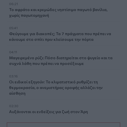
06:21
Το αφράτο και κρεμώδες νηστίσιμο παγωτό βανίλια,
χωρίς παγωτομηχανή
05:41
Φεύγουμε για διακοπές; Τα 7 πράγματα που πρέπει να
κάνουμε στο σπίτι πριν κλείσουμε την πόρτα
04:11
Μαγειρεμένο ρύζι: Πόσο διατηρείται στο ψυγείο και τα
συχνά λάθη που πρέπει να προσέξουμε
03:16
Οι ειδικοί εξηγούν: Το κλιματιστικό ρυθμίζει τη
θερμοκρασία, ο ανεμιστήρας οροφής αλλάζει την
αίσθηση
02:30
Αυξάνονται οι ενδείξεις για ζωή στον Άρη