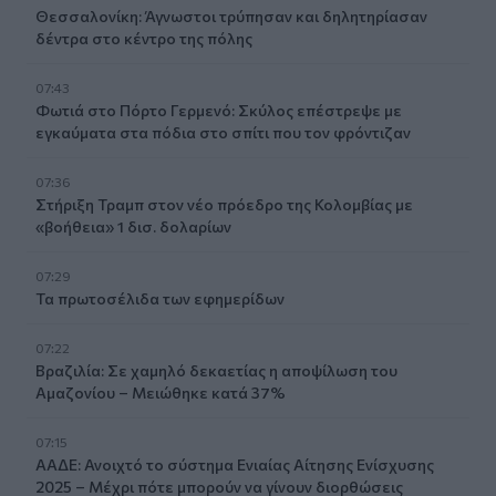
Θεσσαλονίκη: Άγνωστοι τρύπησαν και δηλητηρίασαν
δέντρα στο κέντρο της πόλης
07:43
Φωτιά στο Πόρτο Γερμενό: Σκύλος επέστρεψε με
εγκαύματα στα πόδια στο σπίτι που τον φρόντιζαν
07:36
Στήριξη Τραμπ στον νέο πρόεδρο της Κολομβίας με
«βοήθεια» 1 δισ. δολαρίων
07:29
Τα πρωτοσέλιδα των εφημερίδων
07:22
Βραζιλία: Σε χαμηλό δεκαετίας η αποψίλωση του
Αμαζονίου – Μειώθηκε κατά 37%
07:15
ΑΑΔΕ: Ανοιχτό το σύστημα Ενιαίας Αίτησης Ενίσχυσης
2025 – Μέχρι πότε μπορούν να γίνουν διορθώσεις