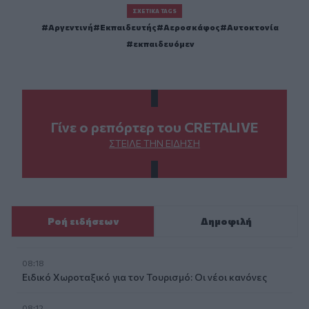
ΣΧΕΤΙΚΆ TAGS
Αργεντινή
Εκπαιδευτής
Αεροσκάφος
Αυτοκτονία
εκπαιδευόμεν
Γίνε ο ρεπόρτερ του CRETALIVE
ΣΤΕΊΛΕ ΤΗΝ ΕΊΔΗΣΗ
Ροή ειδήσεων
Δημοφιλή
08:18
Ειδικό Χωροταξικό για τον Τουρισμό: Οι νέοι κανόνες
08:12