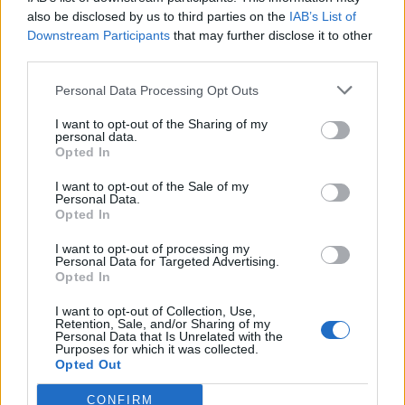
«βοήθεια» 1 δισ. δολαρίων
also be disclosed by us to third parties on the
IAB’s List of
Downstream Participants
that may further disclose it to other
third parties.
07:29
Τα πρωτοσέλιδα των εφημερίδων
Personal Data Processing Opt Outs
07:22
I want to opt-out of the Sharing of my
Βραζιλία: Σε χαμηλό δεκαετίας η αποψίλωση του
personal data.
Αμαζονίου – Μειώθηκε κατά 37%
Opted In
I want to opt-out of the Sale of my
07:15
Personal Data.
ΑΑΔΕ: Ανοιχτό το σύστημα Ενιαίας Αίτησης Ενίσχυσης
Opted In
2025 – Μέχρι πότε μπορούν να γίνουν διορθώσεις
I want to opt-out of processing my
Personal Data for Targeted Advertising.
07:07
Opted In
Τέσσερις ασκήσεις σε όρθια στάση που μετά τα 60
ενδυναμώνουν τους γλουτούς καλύτερα από τα squats -
I want to opt-out of Collection, Use,
Βίντεο
Retention, Sale, and/or Sharing of my
Personal Data that Is Unrelated with the
Purposes for which it was collected.
07:06
Opted Out
Εορτολόγιο: Ποιοι γιορτάζουν σήμερα 8 Αυγούστου
CONFIRM