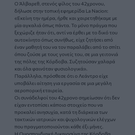
Ο Άλβαρεθ, στενός φίλος του 42χρονου,
δήλωσε στην τοπική εφημερίδα La Nacion:
«Εκείνη την ημέρα, ήρθε και χαιρετηθήκαμε με
μία αγκαλιά όπως πάντα. Το μόνο πράγμα που
ξεχώριζε ήταν ότι, αντί να έρθει με το δικό του
αυτοκίνητο όπως συνήθως, είχε ζητήσει από
έναν μαθητή του να τον παραλάβει από το σπίτι
όπου ζούσε με τους γονείς του, σε μια γειτονιά
της πόλης της Κόρδοβα. Συζητούσαν χαλαρά
και όλα φαινόταν φυσιολογικά».
Παράλληλα, πρόσθεσε ότι ο Λεάντρο είχε
υποβάλει αίτηση για εργασία σε μια μεγάλη
αεροπορική εταιρεία.
Οι συνάδελφοί του 42χρονο σημείωσαν ότι δεν
είχαν εντοπίσει κάποιο στοιχείο που να
προκαλεί ανησυχία, κατά τη διάρκεια των
τακτικών ιατρικών και ψυχολογικών ελέγχων
που πραγματοποιούνται κάθε έξι μήνες.
Η Ομοσπονδιακή Δικαιοσύνη της Κόρδοβα