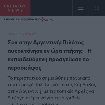
Homepage
/
29 °C
ΣAΒΒΑΤΟ 8.8.2026
ΗΡΑΚΛΕΙΟ
ΑΡΧΙΚΗ
/
ΚΌΣΜΟΣ
Σοκ στην Αργεντινή: Πιλότος
αυτοκτόνησε εν ώρα πτήσης - Η
εκπαιδευόμενη προσγείωσε το
αεροσκάφος
Το περιστατικό σημειώθηκε πάνω από
την περιοχή Τολέδο, νότια της Κόρδοβας
στην Αργεντινή, με τις τοπικές Αρχές να
διεξάγουν έρευνα για τις ακριβείς
συνθήκες της υπόθεσης