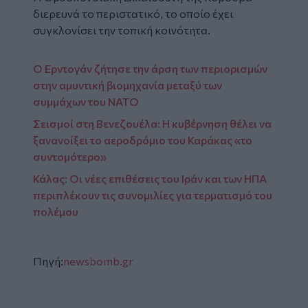
διερευνά το περιστατικό, το οποίο έχει
συγκλονίσει την τοπική κοινότητα.
Ο Ερντογάν ζήτησε την άρση των περιορισμών
στην αμυντική βιομηχανία μεταξύ των
συμμάχων του ΝΑΤΟ
Σεισμοί στη Βενεζουέλα: Η κυβέρνηση θέλει να
ξανανοίξει το αεροδρόμιο του Καράκας «το
συντομότερο»
Κάλας: Οι νέες επιθέσεις του Ιράν και των ΗΠΑ
περιπλέκουν τις συνομιλίες για τερματισμό του
πολέμου
Πηγή:
newsbomb.gr