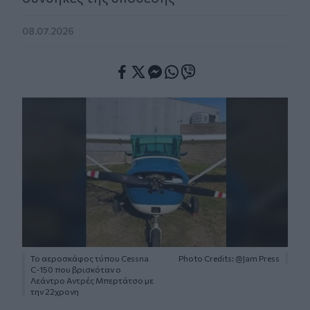
08.07.2026
Facebook
Twitter
Messenger
Whatsapp
Viber
Το αεροσκάφος τύπου Cessna
Photo Credits: @Jam Press
C-150 που βρισκόταν ο
Λεάντρο Αντρές Μπερτάτσο με
την 22χρονη