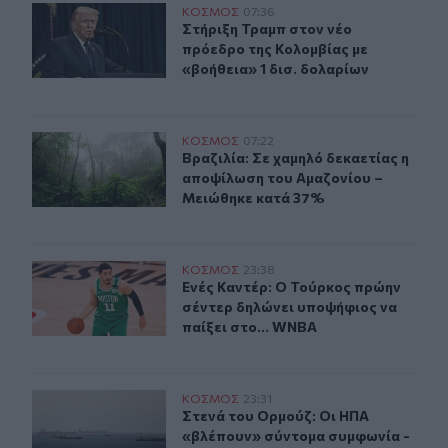
Στήριξη Τραμπ στον νέο πρόεδρο της Κολομβίας με «βοή
ΚΟΣΜΟΣ
07:36
Στήριξη Τραμπ στον νέο πρόεδρο τη
Στήριξη Τραμπ στον νέο
πρόεδρο της Κολομβίας με
«βοήθεια» 1 δισ. δολαρίων
Βραζιλία: Σε χαμηλό δεκαετίας η αποψίλωση του Αμαζο
ΚΟΣΜΟΣ
07:22
Βραζιλία: Σε χαμηλό δεκαετίας η 
Βραζιλία: Σε χαμηλό δεκαετίας η
αποψίλωση του Αμαζονίου –
Μειώθηκε κατά 37%
Ενές Καντέρ: Ο Τούρκος πρώην σέντερ δηλώνει υποψήφι
ΚΟΣΜΟΣ
23:38
Ενές Καντέρ: Ο Τούρκος πρώην σέντ
Ενές Καντέρ: Ο Τούρκος πρώην
σέντερ δηλώνει υποψήφιος να
παίξει στο... WNBA
Στενά του Ορμούζ: Οι ΗΠΑ «βλέπουν» σύντομα συμφωνί
ΚΟΣΜΟΣ
23:31
Στενά του Ορμούζ: Οι ΗΠΑ «βλέπου
Στενά του Ορμούζ: Οι ΗΠΑ
«βλέπουν» σύντομα συμφωνία -