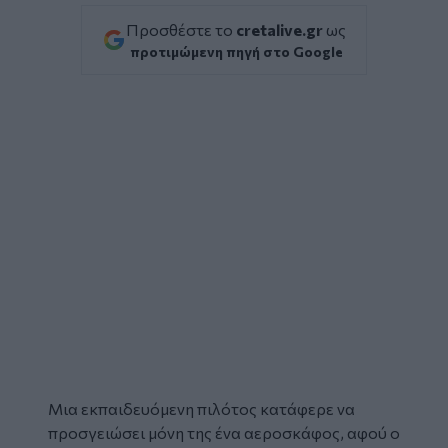
Προσθέστε το
cretalive.gr
ως
προτιμώμενη πηγή στο Google
Μια εκπαιδευόμενη πιλότος κατάφερε να
προσγειώσει μόνη της ένα
αεροσκάφος
, αφού ο