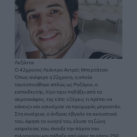
Λεζάντα
Ο 42χρονος Λεάντρο Αντρές Μπερτάτσο
Όπως ανέφερε η 22χρονη, η οποία
ταυτοποιήθηκε απλώς ως Ροζάριο, ο
εκπαιδευτής, λίγο πριν πηδήξει από το
αεροσκάφος, της είπε: «Ξέρεις τι πρέπει να
κάνεις» και «συνέχισε να προχωράς μπροστά».
Στη συνέχεια, ο άνδρας έβγαλε τα ακουστικά
του, άφησε το κινητό του, έλυσε τη ζώνη
ασφαλείας του, άνοιξε την πόρτα του
πιλοτηρίου και πήδηξε από ύψος περίπου 250