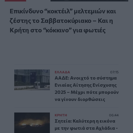
Επικίνδυνο “κοκτέιλ” μελτεμιών και
ζέστης το Σαββατοκύριακο – Και η
Κρήτη στο “κόκκινο” για φωτιές
ΕΛΛAΔΑ
07:15
ΑΑΔΕ: Ανοιχτό το σύστημα
Ενιαίας Αίτησης Ενίσχυσης
2025 – Μέχρι πότε μπορούν
να γίνουν διορθώσεις
ΚΡΗΤΗ
06:44
Σητεία: Καλύτερη η εικόνα
με την φωτιά στα Αχλάδια -