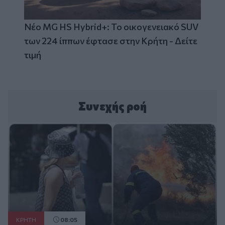
Νέο MG HS Hybrid+: Το οικογενειακό SUV
των 224 ίππων έφτασε στην Κρήτη - Δείτε
τιμή
Συνεχής ροή
ΚΡΗΤΗ
08:05