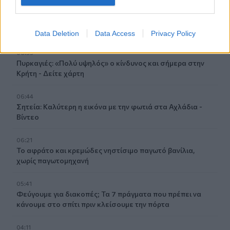
07:00
Αντί για καφέ: Τρία ροφήματα για άμεσο "ξύπνημα" και
ενέργεια που διαρκεί
Data Deletion
Data Access
Privacy Policy
06:55
Πυρκαγιές: «Πολύ υψηλός» ο κίνδυνος και σήμερα στην
Κρήτη - Δείτε χάρτη
06:44
Σητεία: Καλύτερη η εικόνα με την φωτιά στα Αχλάδια -
Βίντεο
06:21
Το αφράτο και κρεμώδες νηστίσιμο παγωτό βανίλια,
χωρίς παγωτομηχανή
05:41
Φεύγουμε για διακοπές; Τα 7 πράγματα που πρέπει να
κάνουμε στο σπίτι πριν κλείσουμε την πόρτα
04:11