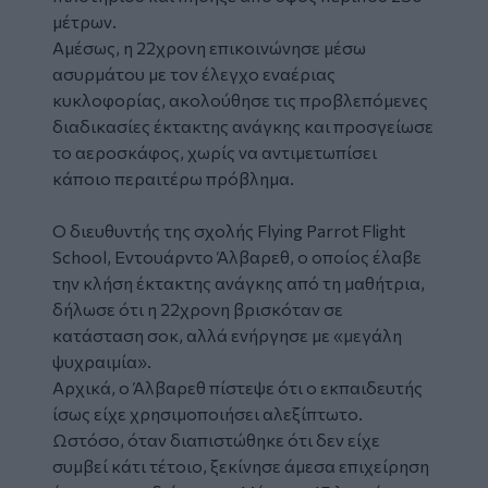
μέτρων.
Αμέσως, η 22χρονη επικοινώνησε μέσω
ασυρμάτου με τον έλεγχο εναέριας
κυκλοφορίας, ακολούθησε τις προβλεπόμενες
διαδικασίες έκτακτης ανάγκης και προσγείωσε
το αεροσκάφος, χωρίς να αντιμετωπίσει
κάποιο περαιτέρω πρόβλημα.
Ο διευθυντής της σχολής Flying Parrot Flight
School, Εντουάρντο Άλβαρεθ, ο οποίος έλαβε
την κλήση έκτακτης ανάγκης από τη μαθήτρια,
δήλωσε ότι η 22χρονη βρισκόταν σε
κατάσταση σοκ, αλλά ενήργησε με «μεγάλη
ψυχραιμία».
Αρχικά, ο Άλβαρεθ πίστεψε ότι ο εκπαιδευτής
ίσως είχε χρησιμοποιήσει αλεξίπτωτο.
Ωστόσο, όταν διαπιστώθηκε ότι δεν είχε
συμβεί κάτι τέτοιο, ξεκίνησε άμεσα επιχείρηση