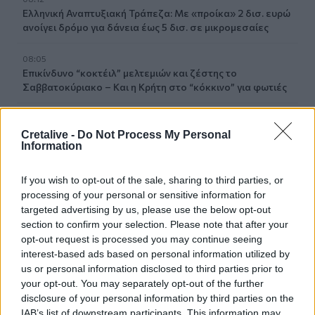
Ελληνική Αναπτυξιακή Τράπεζα: Με «προίκα» 2 δισ. ευρώ
ανοίγει δρόμο για δάνεια έως 5 δισ. σε μικρομεσαίες
08:05
Επικίνδυνο “κοκτέιλ” μελτεμιών και ζέστης το
Σαββατοκύριακο – Και η Κρήτη στο “κόκκινο” για φωτιές
07:57
Ο Ζελένσκι ευχαρίστησε την αμερικανική Γερουσία για
Cretalive -
Do Not Process My Personal
Information
το νομοσχέδιο επιβολής κυρώσεων στη Ρωσία
07:51
If you wish to opt-out of the sale, sharing to third parties, or
Θεσσαλονίκη: Άγνωστοι τρύπησαν και δηλητηρίασαν
processing of your personal or sensitive information for
δέντρα στο κέντρο της πόλης
targeted advertising by us, please use the below opt-out
section to confirm your selection. Please note that after your
07:43
opt-out request is processed you may continue seeing
Φωτιά στο Πόρτο Γερμενό: Σκύλος επέστρεψε με
interest-based ads based on personal information utilized by
εγκαύματα στα πόδια στο σπίτι που τον φρόντιζαν
us or personal information disclosed to third parties prior to
your opt-out. You may separately opt-out of the further
07:36
disclosure of your personal information by third parties on the
Στήριξη Τραμπ στον νέο πρόεδρο της Κολομβίας με
IAB’s list of downstream participants. This information may