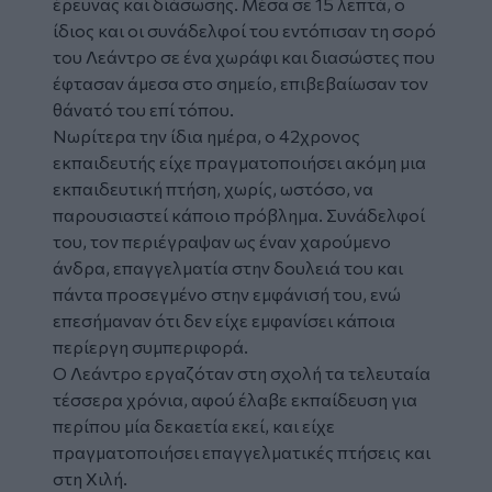
έρευνας και διάσωσης. Μέσα σε 15 λεπτά, ο
ίδιος και οι συνάδελφοί του εντόπισαν τη σορό
του Λεάντρο σε ένα χωράφι και διασώστες που
έφτασαν άμεσα στο σημείο, επιβεβαίωσαν τον
θάνατό του επί τόπου.
Νωρίτερα την ίδια ημέρα, ο 42χρονος
εκπαιδευτής είχε πραγματοποιήσει ακόμη μια
εκπαιδευτική πτήση, χωρίς, ωστόσο, να
παρουσιαστεί κάποιο πρόβλημα. Συνάδελφοί
του, τον περιέγραψαν ως έναν χαρούμενο
άνδρα, επαγγελματία στην δουλειά του και
πάντα προσεγμένο στην εμφάνισή του, ενώ
επεσήμαναν ότι δεν είχε εμφανίσει κάποια
περίεργη συμπεριφορά.
Ο Λεάντρο εργαζόταν στη σχολή τα τελευταία
τέσσερα χρόνια, αφού έλαβε εκπαίδευση για
περίπου μία δεκαετία εκεί, και είχε
πραγματοποιήσει επαγγελματικές πτήσεις και
στη Χιλή.