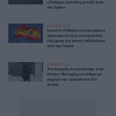
«Υπάρχει πρόοδος μεταξύ Ιράν
και Ομάν»
Ισπανία: Η Μαδρίτη επαναφέρει προσωρινά τους συνορι
ΚΟΣΜΟΣ
23:11
Ισπανία: Η Μαδρίτη επαναφέρει προ
Ισπανία: Η Μαδρίτη επαναφέρει
προσωρινά τους συνοριακούς
ελέγχους για όσους ταξιδεύουν
από την Ιταλία
Συναγερμός σε μοναστήρι στην Κύπρο: Μοναχός επιτέθη
ΚΟΣΜΟΣ
23:02
Συναγερμός σε μοναστήρι στην Κύπρ
Συναγερμός σε μοναστήρι στην
Κύπρο: Μοναχός επιτέθηκε με
μαχαίρι και τραυμάτισε δύο
άτομα