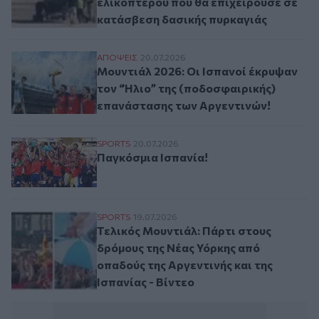
ελικοπτέρου που θα επιχειρούσε σε
κατάσβεση δασικής πυρκαγιάς
Μουντιάλ 2026: Οι Ισπανοί έκρυψαν τον 
ΑΠΟΨΕΙΣ
20.07.2026
Μουντιάλ 2026: Οι Ισπανοί έκρυψαν
τον “Ήλιο” της (ποδοσφαιρικής)
επανάστασης των Αργεντινών!
Παγκόσμια Ισπανία!
SPORTS
20.07.2026
Παγκόσμια Ισπανία!
Τελικός Μουντιάλ: Πάρτι στους δρόμους τ
SPORTS
19.07.2026
Τελικός Μουντιάλ: Πάρτι στους
δρόμους της Νέας Υόρκης από
οπαδούς της Αργεντινής και της
Ισπανίας - Βίντεο