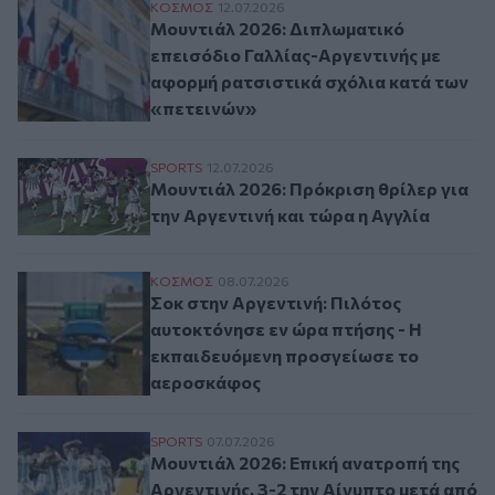
Μουντιάλ 2026: Διπλωματικό επεισόδιο Γ
ΚΟΣΜΟΣ
12.07.2026
Μουντιάλ 2026: Διπλωματικό
επεισόδιο Γαλλίας-Αργεντινής με
αφορμή ρατσιστικά σχόλια κατά των
«πετεινών»
Μουντιάλ 2026: Πρόκριση θρίλερ για την 
SPORTS
12.07.2026
Μουντιάλ 2026: Πρόκριση θρίλερ για
την Αργεντινή και τώρα η Αγγλία
Σοκ στην Αργεντινή: Πιλότος αυτοκτόνησ
ΚΟΣΜΟΣ
08.07.2026
Σοκ στην Αργεντινή: Πιλότος
αυτοκτόνησε εν ώρα πτήσης - Η
εκπαιδευόμενη προσγείωσε το
αεροσκάφος
Μουντιάλ 2026: Επική ανατροπή της Αργεν
SPORTS
07.07.2026
Μουντιάλ 2026: Επική ανατροπή της
Αργεντινής, 3-2 την Αίγυπτο μετά από