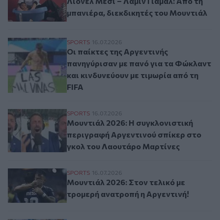
Λιονέλ Μέσι – Λαμίν Γιαμάλ: Από τη
μπανιέρα, διεκδικητές του Μουντιάλ
Οι παίκτες της Αργεντινής πανηγύρισαν με
SPORTS
16.07.2026
Οι παίκτες της Αργεντινής
πανηγύρισαν με πανό για τα Φώκλαντ
και κινδυνεύουν με τιμωρία από τη
FIFA
Μουντιάλ 2026: Η συγκλονιστική περιγρ
SPORTS
16.07.2026
Μουντιάλ 2026: Η συγκλονιστική
περιγραφή Αργεντινού σπίκερ στο
γκολ του Λαουτάρο Μαρτίνες
Μουντιάλ 2026: Στον τελικό με τρομερή α
SPORTS
16.07.2026
Μουντιάλ 2026: Στον τελικό με
τρομερή ανατροπή η Αργεντινή!