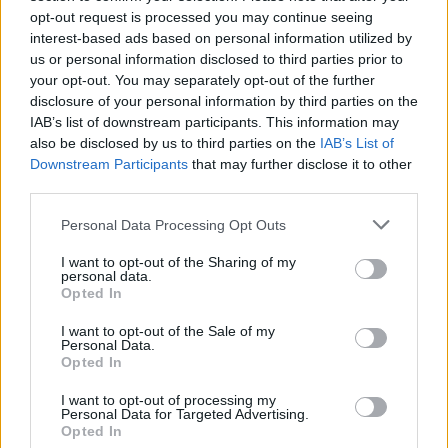
opt-out request is processed you may continue seeing
Σελιδοποίηση
interest-based ads based on personal information utilized by
Current page
1
Προηγούμενη σελίδα
Next page
us or personal information disclosed to third parties prior to
your opt-out. You may separately opt-out of the further
disclosure of your personal information by third parties on the
IAB’s list of downstream participants. This information may
also be disclosed by us to third parties on the
IAB’s List of
Downstream Participants
that may further disclose it to other
Ροή ειδήσεων
Δημοφιλή
third parties.
Personal Data Processing Opt Outs
09:47
ΒΟΑΚ: Κυκλοφοριακές ρυθμίσεις στην περιοχή της
I want to opt-out of the Sharing of my
γέφυρας Ξηροποτάμου
personal data.
Opted In
09:47
Τα ισχυρότερα και τα ασθενέστερα διαβατήρια στον
I want to opt-out of the Sale of my
Personal Data.
κόσμο το 2026
Opted In
09:36
I want to opt-out of processing my
Personal Data for Targeted Advertising.
Γουδί: Χωρίς τις αισθήσεις της ανασύρθηκε 53χρονη από
Opted In
ακάλυπτο πολυκατοικίας