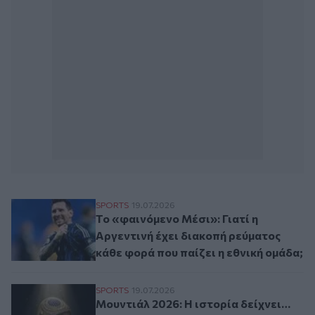
Το «φαινόμενο Μέσι»: Γιατί η Αργεντινή έ
SPORTS
19.07.2026
Το «φαινόμενο Μέσι»: Γιατί η
Αργεντινή έχει διακοπή ρεύματος
κάθε φορά που παίζει η εθνική ομάδα;
Μουντιάλ 2026: Η ιστορία δείχνει… γκολ σ
SPORTS
19.07.2026
Μουντιάλ 2026: Η ιστορία δείχνει…