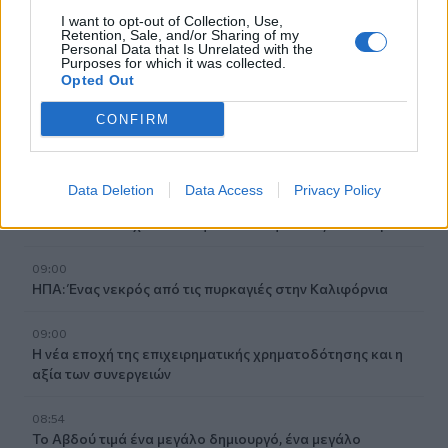
I want to opt-out of Collection, Use,
09:35
Retention, Sale, and/or Sharing of my
Personal Data that Is Unrelated with the
Διορισμοί εκπαιδευτικών: Δεν καλύπτουν ούτε τις
Purposes for which it was collected.
συνταξιοδοτήσεις- Ελάχιστες οι θέσεις στο Ηράκλειο
Opted Out
09:28
CONFIRM
Σέρρες: Δύο νεκροί μετά από μετωπική σύγκρουση ΙΧ με
φορτηγό στην Παλαιοκώμη
Data Deletion
Data Access
Privacy Policy
09:13
Μακελειό σε σχολείο στην Ταϊλάνδη: Στους 7 οι νεκροί
09:00
ΗΠΑ: Ένας νεκρός από τις πυρκαγιές στην Καλιφόρνια
09:00
Η νέα εποχή της επιχειρηματικής χρηματοδότησης και η
αξία των συνεργειών
08:54
Το Αβδού τιμά ένα μεγάλο δημιουργό, ένα μεγάλο