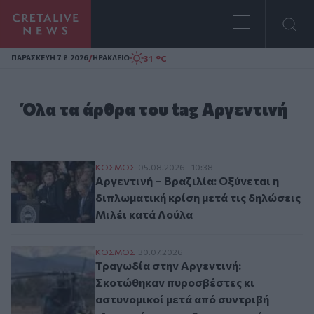
Homepage
/
31 °C
ΠΑΡΑΣΚΕΥΗ 7.8.2026
ΗΡΑΚΛΕΙΟ
Όλα τα άρθρα του tag Αργεντινή
Αργεντινή – Βραζιλία: Οξύνεται η διπλωμα
ΚΟΣΜΟΣ
05.08.2026 - 10:38
Αργεντινή – Βραζιλία: Οξύνεται η
διπλωματική κρίση μετά τις δηλώσεις
Μιλέι κατά Λούλα
Τραγωδία στην Αργεντινή: Σκοτώθηκαν πυ
ΚΟΣΜΟΣ
30.07.2026
Τραγωδία στην Αργεντινή:
Σκοτώθηκαν πυροσβέστες κι
αστυνομικοί μετά από συντριβή