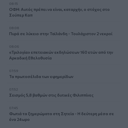
08:15
ΟΦΗ: Αυτός πρέπει να είναι, καταρχήν, ο στόχος στο
Σούπερ Καπ
08:08
Πυρά σε λύκειο στην Ταϊλάνδη - Τουλάχιστον 2 νεκροί
08:06
«Τριλογία» επετειακών εκδηλώσεων 160 ετών από την
Αρκαδική Εθελοθυσία
07:59
Τα πρωτοσέλιδα των εφημερίδων
07:52
Σεισμός 5,8 βαθμών στις δυτικές Φιλιππίνες
07:45
Φωτιά τα ξημερώματα στη Σητεία - Η δεύτερη μέσα σε
ένα 24ωρο