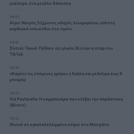
μαέστρο, ένα μεγάλο δάσκαλο
08:50
Αίγιο: Νεκρός 52χρονος οδηγός λεωφορείου, υπέστη
καρδιακό επεισόδιο στο τιμόνι
08:41
Σίντνεϊ Τάουλ: Πέθανε σε ηλικία 26 ετών η σταρ του
TikTok
08:34
«Καμίνι» τις επόμενες ημέρες η Κρήτη και μελτέμια έως 8
μποφόρ
08:30
Via Pastarella: Η καρμπονάρα που κλέβει την παράσταση
(βίντεο)
08:22
Φωτιά σε εγκαταλελειμμένο κτίριο στο Μοσχάτο