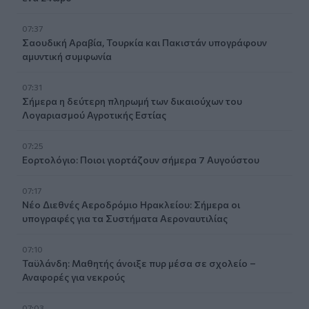
07:37
Σαουδική Αραβία, Τουρκία και Πακιστάν υπογράφουν
αμυντική συμφωνία
07:31
Σήμερα η δεύτερη πληρωμή των δικαιούχων του
Λογαριασμού Αγροτικής Εστίας
07:25
Εορτολόγιο: Ποιοι γιορτάζουν σήμερα 7 Αυγούστου
07:17
Νέο Διεθνές Αεροδρόμιο Ηρακλείου: Σήμερα οι
υπογραφές για τα Συστήματα Αεροναυτιλίας
07:10
Ταϋλάνδη: Μαθητής άνοιξε πυρ μέσα σε σχολείο –
Αναφορές για νεκρούς
07:03