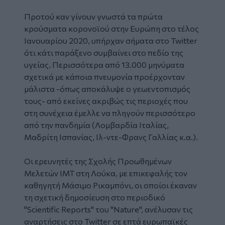
Προτού καν γίνουν γνωστά τα πρώτα
κρούσματα κορονοϊού στην Ευρώπη στο τέλος
Ιανουαρίου 2020, υπήρχαν σήματα στο Twitter
ότι κάτι παράξενο συμβαίνει στο πεδίο της
υγείας. Περισσότερα από 13.000 μηνύματα
σχετικά με κάποια πνευμονία προέρχονταν
μάλιστα -όπως αποκάλυψε ο γεωεντοπισμός
τους- από εκείνες ακριβώς τις περιοχές που
στη συνέχεια έμελλε να πληγούν περισσότερο
από την πανδημία (Λομβαρδία Ιταλίας,
Μαδρίτη Ισπανίας, Ιλ-ντε-Φρανς Γαλλίας κ.α.).
Οι ερευνητές της Σχολής Προωθημένων
Μελετών ΙΜΤ στη Λούκα, με επικεφαλής τον
καθηγητή Μάσιμο Ρικαμπόνι, οι οποίοι έκαναν
τη σχετική δημοσίευση στο περιοδικό
"Scientific Reports" του "Nature", ανέλυσαν τις
αναρτήσεις στο Twitter σε επτά ευρωπαϊκές