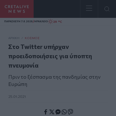
Homepage
/
29 °C
ΠΑΡΑΣΚΕΥΗ 7.8.2026
ΗΡΑΚΛΕΙΟ
ΑΡΧΙΚΗ
/
ΚΌΣΜΟΣ
Στο Twitter υπήρχαν
προειδοποιήσεις για ύποπτη
πνευμονία
Πριν το ξέσπασμα της πανδημίας στην
Ευρώπη
25.01.2021