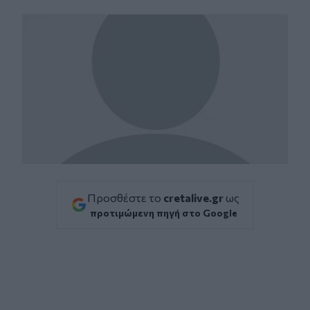
Facebook
Twitter
Messenger
Whatsapp
Viber
Προσθέστε το
cretalive.gr
ως
προτιμώμενη πηγή στο Google