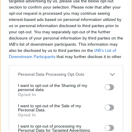
targeted advertising by us, please use the below opt-out
section to confirm your selection. Please note that after your
01:42
opt-out request is processed you may continue seeing
Καύσωνας στο γραφείο: Πόσο μπορεί να χαλαρώσει το
interest-based ads based on personal information utilized by
dress code
us or personal information disclosed to third parties prior to
your opt-out. You may separately opt-out of the further
00:31
disclosure of your personal information by third parties on the
Παιδιά στην πισίνα: 6 απαράβατοι κανόνες για την
IAB’s list of downstream participants. This information may
πρόληψη του πνιγμού
also be disclosed by us to third parties on the
IAB’s List of
Downstream Participants
that may further disclose it to other
00:00
third parties.
Ανατριχιαστικό βίντεο από τον σεισμό στην Ιαπωνία:
Γιατροί προστατεύουν με τα σώματά τους ασθενή την
Personal Data Processing Opt Outs
ώρα του χειρουργείου
I want to opt-out of the Sharing of my
personal data.
23:54
Opted In
Τραμπ: Ο πόλεμος με το Ιράν "θα τελειώσει σύντομα"
I want to opt-out of the Sale of my
Personal Data.
23:43
Opted In
30χρονη έπεσε στη θάλασσα από την γέφυρα της
Χαλκίδας
I want to opt-out of processing my
Personal Data for Targeted Advertising.