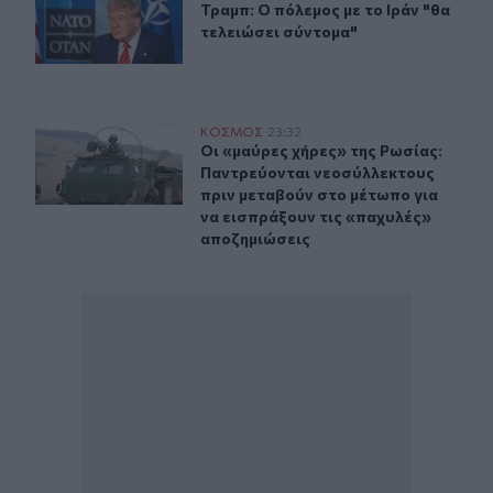
Τραμπ: Ο πόλεμος με το Ιράν "θα τε
Τραμπ: Ο πόλεμος με το Ιράν "θα
τελειώσει σύντομα"
Οι «μαύρες χήρες» της Ρωσίας: Παντρεύονται νεοσύλλε
ΚΟΣΜΟΣ
23:32
Οι «μαύρες χήρες» της Ρωσίας: Παν
Οι «μαύρες χήρες» της Ρωσίας:
Παντρεύονται νεοσύλλεκτους
πριν μεταβούν στο μέτωπο για
να εισπράξουν τις «παχυλές»
αποζημιώσεις