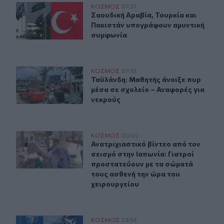
Σαουδική Αραβία, Τουρκία και Πακιστάν υπογράφουν α
ΚΟΣΜΟΣ
07:37
Σαουδική Αραβία, Τουρκία και Πακ
Σαουδική Αραβία, Τουρκία και
Πακιστάν υπογράφουν αμυντική
συμφωνία
Ταϋλάνδη: Μαθητής άνοιξε πυρ μέσα σε σχολείο – Αναφ
ΚΟΣΜΟΣ
07:10
Ταϋλάνδη: Μαθητής άνοιξε πυρ μέσα
Ταϋλάνδη: Μαθητής άνοιξε πυρ
μέσα σε σχολείο – Αναφορές για
νεκρούς
Ανατριχιαστικό βίντεο από τον σεισμό στην Ιαπωνία: Γ
ΚΟΣΜΟΣ
00:00
Ανατριχιαστικό βίντεο από τον σει
Ανατριχιαστικό βίντεο από τον
σεισμό στην Ιαπωνία: Γιατροί
προστατεύουν με τα σώματά
τους ασθενή την ώρα του
χειρουργείου
Τραμπ: Ο πόλεμος με το Ιράν "θα τελειώσει σύντομα"
ΚΟΣΜΟΣ
23:54