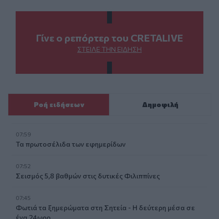
Γίνε ο ρεπόρτερ του CRETALIVE
ΣΤΕΊΛΕ ΤΗΝ ΕΊΔΗΣΗ
Ροή ειδήσεων
Δημοφιλή
07:59
Τα πρωτοσέλιδα των εφημερίδων
07:52
Σεισμός 5,8 βαθμών στις δυτικές Φιλιππίνες
07:45
Φωτιά τα ξημερώματα στη Σητεία - Η δεύτερη μέσα σε
ένα 24ωρο