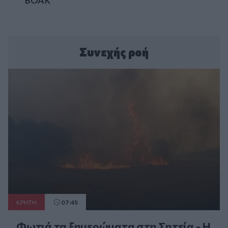
ΒΟΑΚ
Συνεχής ροή
ΚΡΗΤΗ
07:45
Φωτιά τα ξημερώματα στη Σητεία - Η