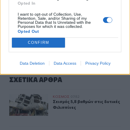
Opted In
23:32
Οι «μαύρες χήρες» της Ρωσίας: Παντρεύονται
I want to opt-out of Collection, Use,
νεοσύλλεκτους πριν μεταβούν στο μέτωπο για να
Retention, Sale, and/or Sharing of my
Personal Data that Is Unrelated with the
εισπράξουν τις «παχυλές» αποζημιώσεις
Purposes for which it was collected.
Opted Out
ΠΕΡΙΣΣΟΤΕΡΑ
CONFIRM
Data Deletion
Data Access
Privacy Policy
ΣΧΕΤΙΚA AΡΘΡΑ
Σεισμός 5,8 βαθμών στις δυτικές Φιλιππίνες
ΚΟΣΜΟΣ
07:52
Σεισμός 5,8 βαθμών στις δυτικές Φι
Σεισμός 5,8 βαθμών στις δυτικές
Φιλιππίνες