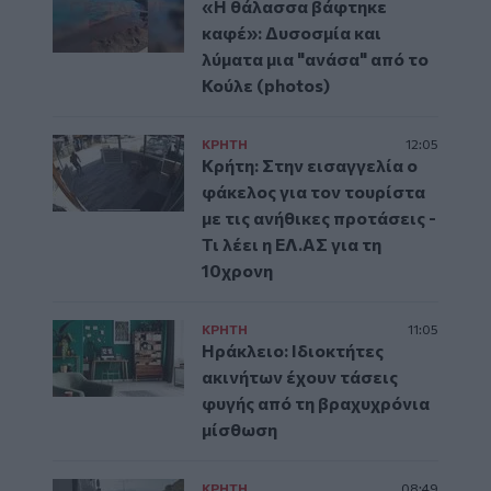
«Η θάλασσα βάφτηκε
καφέ»: Δυσοσμία και
λύματα μια "ανάσα" από το
Κούλε (photos)
ΚΡΗΤΗ
12:05
Κρήτη: Στην εισαγγελία ο
φάκελος για τον τουρίστα
με τις ανήθικες προτάσεις -
Τι λέει η ΕΛ.ΑΣ για τη
10χρονη
ΚΡΗΤΗ
11:05
Ηράκλειο: Ιδιοκτήτες
ακινήτων έχουν τάσεις
φυγής από τη βραχυχρόνια
μίσθωση
ΚΡΗΤΗ
08:49