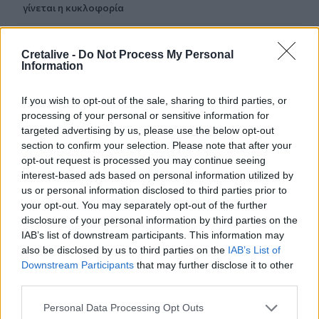
γίνεται η κυκλοφορία
13:52
Γιατί να βάλετε φύλλα δάφνης στο πλυντήριο: Το μυστικό
Cretalive -
Do Not Process My Personal
Information
που κερδίζει όλο και περισσότερους θαυμαστές
If you wish to opt-out of the sale, sharing to third parties, or
13:46
Παλαιό Φάληρο: Συνελήφθη ένα ακόμα μέλος της
processing of your personal or sensitive information for
ρωσόφωνης μαφίας
targeted advertising by us, please use the below opt-out
section to confirm your selection. Please note that after your
opt-out request is processed you may continue seeing
13:43
Κρήτη: Ο πολύ υψηλός κίνδυνος πυρκαγιάς "φέρνει"
interest-based ads based on personal information utilized by
απαγορεύσεις σε δάση και φαράγγια
us or personal information disclosed to third parties prior to
your opt-out. You may separately opt-out of the further
disclosure of your personal information by third parties on the
13:28
IAB’s list of downstream participants. This information may
Συναγερμός για τους ισχυρούς ανέμους – Το...
παράδειγμα της Κρήτης μετά τις δύσκολες πυρκαγιές
also be disclosed by us to third parties on the
IAB’s List of
Downstream Participants
that may further disclose it to other
third parties.
13:26
Ιταλία: Το θερμότερο καλοκαίρι του αιώνα πλήττει τη
Personal Data Processing Opt Outs
χώρα με 48 βαθμούς Κελσίου