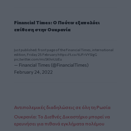
Financial Times: Ο Πούτιν εξαπολύει
επίθεση στην Ουκρανία
Just published: front page of the Financial Times, international
edition, Friday 25 February
https://t.co/tUFrVYSlgG
pic.twitter.com/msSKhnUzEu
— Financial Times (@FinancialTimes)
February 24, 2022
Αντιπολεμικές διαδηλώσεις σε όλη τη Ρωσία
Ουκρανία: Το Διεθνές Δικαστήριο μπορεί να
ερευνήσει για πιθανά εγκλήματα πολέμου