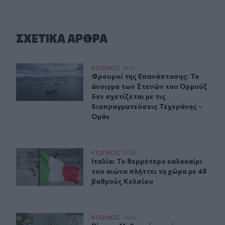
ΣΧΕΤΙΚA AΡΘΡΑ
Φρουροί της Επανάστασης: Το άνοιγμα των Στενών του Ο
ΚΟΣΜΟΣ
14:12
Φρουροί της Επανάστασης: Το άνοιγ
Φρουροί της Επανάστασης: Το
άνοιγμα των Στενών του Ορμούζ
δεν σχετίζεται με τις
διαπραγματεύσεις Τεχεράνης -
Ομάν
Ιταλία: Το θερμότερο καλοκαίρι του αιώνα πλήττει τη 
ΚΟΣΜΟΣ
13:26
Ιταλία: Το θερμότερο καλοκαίρι το
Ιταλία: Το θερμότερο καλοκαίρι
του αιώνα πλήττει τη χώρα με 48
βαθμούς Κελσίου
Βίντεο: Μεθυσμένη σκότωσε νύφη λίγες ώρες μετά τον γ
ΚΟΣΜΟΣ
13:03