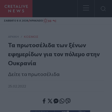
Homepage
/
33 °C
ΣAΒΒΑΤΟ 8.8.2026
ΗΡΑΚΛΕΙΟ
ΑΡΧΙΚΗ
/
ΚΌΣΜΟΣ
Τα πρωτοσέλιδα των ξένων
εφημερίδων για τον πόλεμο στην
Ουκρανία
Δείτε τα πρωτοσέλιδα
25.02.2022
Facebook
Twitter
Messenger
Whatsapp
Viber