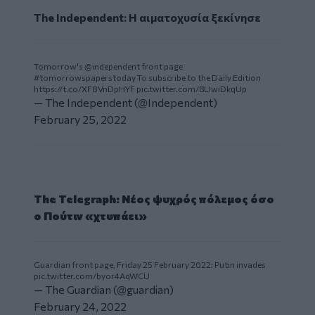
The Independent: Η αιματοχυσία ξεκίνησε
Tomorrow's
@independent
front page
#tomorrowspaperstoday
To subscribe to the Daily Edition
https://t.co/XF8VnDpHYF
pic.twitter.com/BLIwiDkqUp
— The Independent (@Independent)
February 25, 2022
The Telegraph: Νέος ψυχρός πόλεμος όσο
ο Πούτιν «χτυπάει»
Guardian front page, Friday 25 February 2022: Putin invades
pic.twitter.com/byor4AqWCU
— The Guardian (@guardian)
February 24, 2022