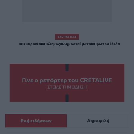
ΣΧΕΤΙΚΆ TAGS
Ουκρανία
Πόλεμος
Δημοσιεύματα
Πρωτοσέλιδα
Γίνε ο ρεπόρτερ του CRETALIVE
ΣΤΕΊΛΕ ΤΗΝ ΕΊΔΗΣΗ
Ροή ειδήσεων
Δημοφιλή