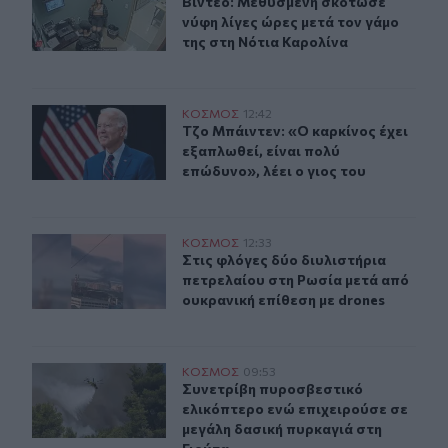
Βίντεο: Μεθυσμένη σκότωσε νύφη λί
Βίντεο: Μεθυσμένη σκότωσε
νύφη λίγες ώρες μετά τον γάμο
της στη Νότια Καρολίνα
Τζο Μπάιντεν: «Ο καρκίνος έχει εξαπλωθεί, είναι πολύ ε
ΚΟΣΜΟΣ
12:42
Τζο Μπάιντεν: «Ο καρκίνος έχει εξα
Τζο Μπάιντεν: «Ο καρκίνος έχει
εξαπλωθεί, είναι πολύ
επώδυνο», λέει ο γιος του
Στις φλόγες δύο διυλιστήρια πετρελαίου στη Ρωσία μετ
ΚΟΣΜΟΣ
12:33
Στις φλόγες δύο διυλιστήρια πετρε
Στις φλόγες δύο διυλιστήρια
πετρελαίου στη Ρωσία μετά από
ουκρανική επίθεση με drones
Συνετρίβη πυροσβεστικό ελικόπτερο ενώ επιχειρούσε σ
ΚΟΣΜΟΣ
09:53
Συνετρίβη πυροσβεστικό ελικόπτερ
Συνετρίβη πυροσβεστικό
ελικόπτερο ενώ επιχειρούσε σε
μεγάλη δασική πυρκαγιά στη