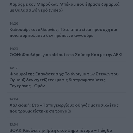
Χαμός με τον Μπρούκλιν Μπέκαμ που έβρασε ζυμαρικά
με θαλασσινό νερό (video)
14:26
Καλοκαίρι και αλλεργίες: Πότε απαιτείται προσοχή και
ποια συμπτώματα δεν πρέπει να αγνοούμε
14:23
ΟΦΗ: Φουλάρει για sold out στο Σούπερ Καπ με την ΑΕΚ!
14:12
Φρουροί της Επανάστασης: Το άνοιγμα των Στενών του
Ορμούζ δεν σχετίζεται με τις διαπραγματεύσεις
Τεχεράνης - Ομάν
14:04
Χαλκιδική: Στο «Παπαγεωργίου» οδηγός μοτοσικλέτας
που τραυματίστηκε σε τροχαίο
13:54
ΒΟΑΚ: Κλείνει την Τρίτη στον Ξηροπόταμο – Πώς θα