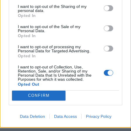
I want to opt-out of the Sharing of my
13:19
personal data.
ΥΠΕΘΑ: Μηνιαία επανεξέταση για τους Patriot στη
Opted In
Σαουδική Αραβία
I want to opt-out of the Sale of my
Personal Data.
13:11
Opted In
Νοσοκομείο Αγ. Νικολάου: Ενημερωτική συνάντηση για
ΒΑΕ, μισθολογικά και εργασιακά θεματα
I want to opt-out of processing my
Personal Data for Targeted Advertising.
Opted In
13:03
Βίντεο: Μεθυσμένη σκότωσε νύφη λίγες ώρες μετά τον
I want to opt-out of Collection, Use,
γάμο της στη Νότια Καρολίνα
Retention, Sale, and/or Sharing of my
Personal Data that Is Unrelated with the
Purposes for which it was collected.
Opted Out
13:02
Νέες ειδικότητες στη Σχολή Ανώτερης Επαγγελματικής
Κατάρτισης Χανίων
CONFIRM
ΠΕΡΙΣΣΟΤΕΡΑ
Data Deletion
Data Access
Privacy Policy