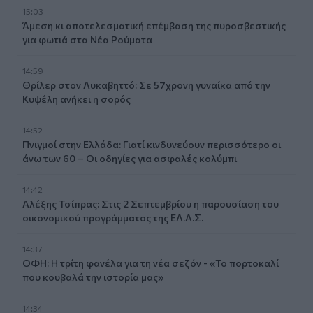
15:03
Άμεση κι αποτελεσματική επέμβαση της πυροσβεστικής
για φωτιά στα Νέα Ρούματα
14:59
Θρίλερ στον Λυκαβηττό: Σε 57χρονη γυναίκα από την
Κυψέλη ανήκει η σορός
14:52
Πνιγμοί στην Ελλάδα: Γιατί κινδυνεύουν περισσότερο οι
άνω των 60 – Οι οδηγίες για ασφαλές κολύμπι
14:42
Αλέξης Τσίπρας: Στις 2 Σεπτεμβρίου η παρουσίαση του
οικονομικού προγράμματος της ΕΛ.Α.Σ.
14:37
ΟΦΗ: Η τρίτη φανέλα για τη νέα σεζόν - «Το πορτοκαλί
που κουβαλά την ιστορία μας»
14:34