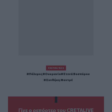
ΣΧΕΤΙΚΆ TAGS
Πόλεμος
Ουκρανία
Στενά Βοσπόρου
Συνθήκη Μοντρέ
Γίνε ο ρεπόρτερ του CRETALIVE