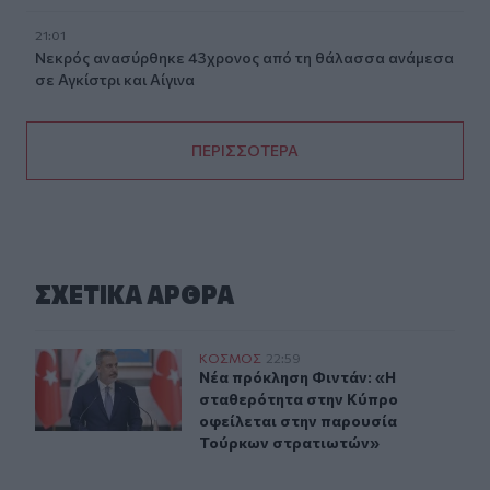
21:01
Νεκρός ανασύρθηκε 43χρονος από τη θάλασσα ανάμεσα
σε Αγκίστρι και Αίγινα
ΠΕΡΙΣΣΟΤΕΡΑ
ΣΧΕΤΙΚA AΡΘΡΑ
Νέα πρόκληση Φιντάν: «Η σταθερότητα στην Κύπρο οφ
ΚΟΣΜΟΣ
22:59
Νέα πρόκληση Φιντάν: «Η σταθερό
Νέα πρόκληση Φιντάν: «Η
σταθερότητα στην Κύπρο
οφείλεται στην παρουσία
Τούρκων στρατιωτών»