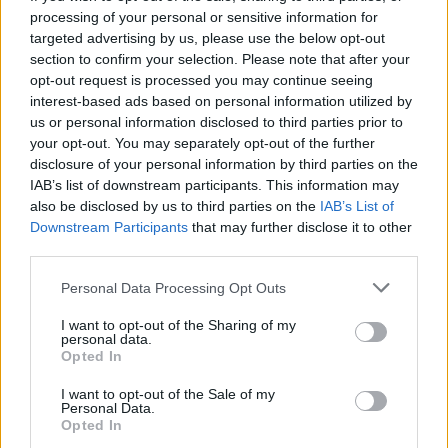
Ταϊλάνδη: Η στιγμή που ο 14χρονος 
Ταϊλάνδη: Η στιγμή που ο
processing of your personal or sensitive information for
14χρονος ανοίγει πυρ και
targeted advertising by us, please use the below opt-out
σκορπάει τον θάνατο σε σχολείο
section to confirm your selection. Please note that after your
- Σοκαριστικό βίντεο
opt-out request is processed you may continue seeing
interest-based ads based on personal information utilized by
us or personal information disclosed to third parties prior to
Η Χαμάς δηλώνει εκ νέου έτοιμη να εφαρμόσει το σχέδι
ΚΟΣΜΟΣ
20:20
your opt-out. You may separately opt-out of the further
Η Χαμάς δηλώνει εκ νέου έτοιμη να
Η Χαμάς δηλώνει εκ νέου έτοιμη
disclosure of your personal information by third parties on the
να εφαρμόσει το σχέδιο των ΗΠΑ
IAB’s list of downstream participants. This information may
για τη Γάζα
also be disclosed by us to third parties on the
IAB’s List of
Downstream Participants
that may further disclose it to other
third parties.
Personal Data Processing Opt Outs
I want to opt-out of the Sharing of my
personal data.
Opted In
I want to opt-out of the Sale of my
Personal Data.
Opted In