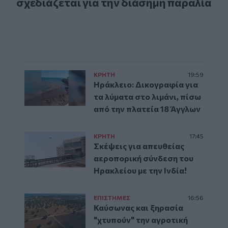
σχεδιάζεται για την διάσημη παραλία
ΚΡΗΤΗ
19:59
Ηράκλειο: Δικογραφία για
τα λύματα στο λιμάνι, πίσω
από την πλατεία 18 Άγγλων
ΚΡΗΤΗ
17:45
Σκέψεις για απευθείας
αεροπορική σύνδεση του
Ηρακλείου με την Ινδία!
ΕΠΙΣΤΗΜΕΣ
16:56
Καύσωνας και ξηρασία
"χτυπούν" την αγροτική