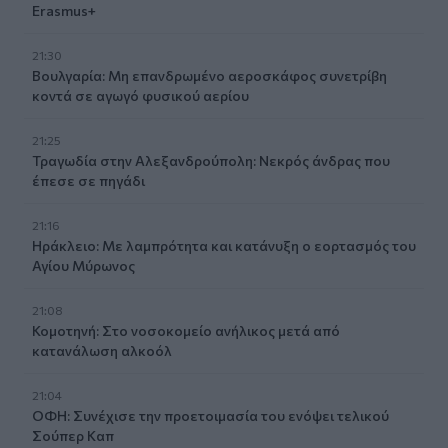
Erasmus+
21:30
Βουλγαρία: Μη επανδρωμένο αεροσκάφος συνετρίβη
κοντά σε αγωγό φυσικού αερίου
21:25
Τραγωδία στην Αλεξανδρούπολη: Νεκρός άνδρας που
έπεσε σε πηγάδι
21:16
Ηράκλειο: Με λαμπρότητα και κατάνυξη ο εορτασμός του
Αγίου Μύρωνος
21:08
Κομοτηνή: Στο νοσοκομείο ανήλικος μετά από
κατανάλωση αλκοόλ
21:04
ΟΦΗ: Συνέχισε την προετοιμασία του ενόψει τελικού
Σούπερ Καπ