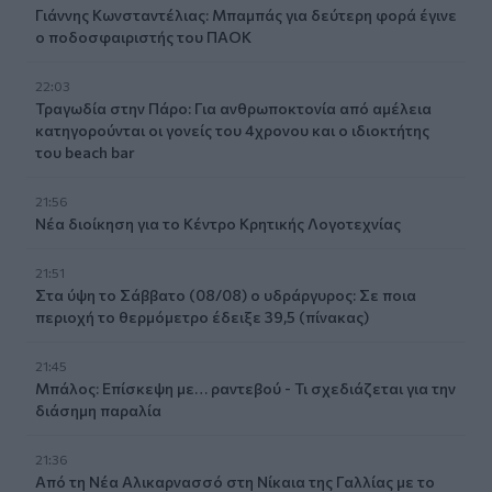
Γιάννης Κωνσταντέλιας: Μπαμπάς για δεύτερη φορά έγινε
ο ποδοσφαιριστής του ΠΑΟΚ
22:03
Τραγωδία στην Πάρο: Για ανθρωποκτονία από αμέλεια
κατηγορούνται οι γονείς του 4χρονου και ο ιδιοκτήτης
του beach bar
21:56
Νέα διοίκηση για το Κέντρο Κρητικής Λογοτεχνίας
21:51
Στα ύψη το Σάββατο (08/08) ο υδράργυρος: Σε ποια
περιοχή το θερμόμετρο έδειξε 39,5 (πίνακας)
21:45
Μπάλος: Επίσκεψη με… ραντεβού - Τι σχεδιάζεται για την
διάσημη παραλία
21:36
Από τη Νέα Αλικαρνασσό στη Νίκαια της Γαλλίας με το