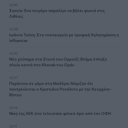
22:45
Σητεία: Ένα τσιγάρο παραλίγο να βάλει φωτιά στις
Λιθίνες
22:38
Ιωάννα Τούνη: Στο νοσοκομείο με τροφική δηλητηρίαση η
influencer
22:32
Νέο χτύπημα στα Στενά του Ορμούζ: Βλήμα έπληξε
πλοίο κοντά στο Khasab του Ομάν
22:27
Παράνοια σε γάμο στη Μαδέρα: Νόμιζαν ότι
παντρεύονται ο Κριστιάνο Ρονάλντο με την Χεορχίνα -
Βίντεο
22:14
Nίκη της ΑΕΚ στο τελευταίο φιλικό πριν από τον ΟΦΗ
22:11