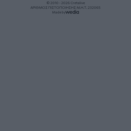
© 2010 - 2026 Cretalive
ΑΡΙΘΜΟΣ ΠΙΣΤΟΠΟΙΗΣΗΣ Μ.Η.Τ. 232065
Made by