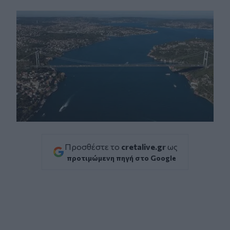
Facebook
Twitter
Messenger
Whatsapp
Viber
Προσθέστε το
cretalive.gr
ως
προτιμώμενη πηγή στο Google