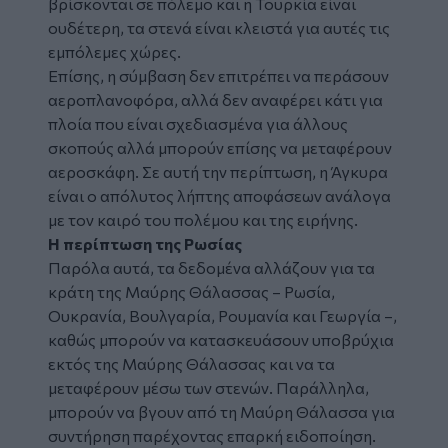
βρίσκονται σε πόλεμο και η Τουρκία είναι
ουδέτερη, τα στενά είναι κλειστά για αυτές τις
εμπόλεμες χώρες.
Επίσης, η σύμβαση δεν επιτρέπει να περάσουν
αεροπλανοφόρα, αλλά δεν αναφέρει κάτι για
πλοία που είναι σχεδιασμένα για άλλους
σκοπούς αλλά μπορούν επίσης να μεταφέρουν
αεροσκάφη. Σε αυτή την περίπτωση, η Άγκυρα
είναι ο απόλυτος λήπτης αποφάσεων ανάλογα
με τον καιρό του πολέμου και της ειρήνης.
Η περίπτωση της Ρωσίας
Παρόλα αυτά, τα δεδομένα αλλάζουν για τα
κράτη της Μαύρης Θάλασσας – Ρωσία,
Ουκρανία, Βουλγαρία, Ρουμανία και Γεωργία –,
καθώς μπορούν να κατασκευάσουν υποβρύχια
εκτός της Μαύρης Θάλασσας και να τα
μεταφέρουν μέσω των στενών. Παράλληλα,
μπορούν να βγουν από τη Μαύρη Θάλασσα για
συντήρηση παρέχοντας επαρκή ειδοποίηση.