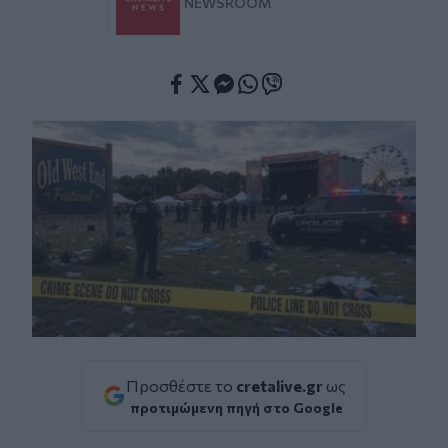
NEWSROOM
Facebook
Twitter
Messenger
Whatsapp
Viber
Προσθέστε το
cretalive.gr
ως
προτιμώμενη πηγή στο Google