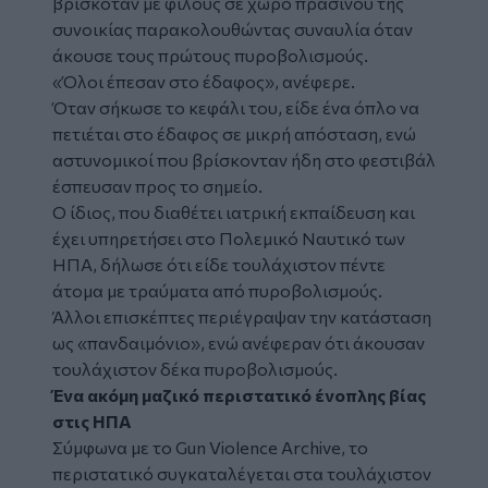
βρισκόταν με φίλους σε χώρο πρασίνου της
συνοικίας παρακολουθώντας συναυλία όταν
άκουσε τους πρώτους πυροβολισμούς.
«Όλοι έπεσαν στο έδαφος», ανέφερε.
Όταν σήκωσε το κεφάλι του, είδε ένα όπλο να
πετιέται στο έδαφος σε μικρή απόσταση, ενώ
αστυνομικοί που βρίσκονταν ήδη στο φεστιβάλ
έσπευσαν προς το σημείο.
Ο ίδιος, που διαθέτει ιατρική εκπαίδευση και
έχει υπηρετήσει στο Πολεμικό Ναυτικό των
ΗΠΑ, δήλωσε ότι είδε τουλάχιστον πέντε
άτομα με τραύματα από πυροβολισμούς.
Άλλοι επισκέπτες περιέγραψαν την κατάσταση
ως «πανδαιμόνιο», ενώ ανέφεραν ότι άκουσαν
τουλάχιστον δέκα πυροβολισμούς.
Ένα ακόμη μαζικό περιστατικό ένοπλης βίας
στις ΗΠΑ
Σύμφωνα με το Gun Violence Archive, το
περιστατικό συγκαταλέγεται στα τουλάχιστον