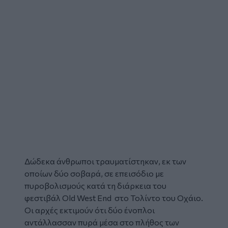
Δώδεκα άνθρωποι τραυματίστηκαν, εκ των
οποίων δύο σοβαρά, σε επεισόδιο με
πυροβολισμούς
κατά τη διάρκεια του
φεστιβάλ
Old West End στο Τολίντο του
Οχάιο
.
Οι αρχές εκτιμούν ότι δύο ένοπλοι
αντάλλασσαν πυρά μέσα στο πλήθος των