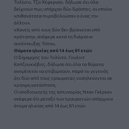
Τολίντο, Τζο Χέφερναν, δήλωσε ότι όλα
δείχνουν πως υπήρχαν δύο δράστες, οι οποίοι
«πιθανότατα πυροβολούσαν ο ένας τον
άλλον».
«Κανείς από τους δύο δεν βρίσκεται υπό
κράτηση», ανέφερε κατά τη διάρκεια
συνέντευξης Τύπου.
Θύματα ηλικίας από 14 έως 61 ετών
Ο δήμαρχος του Τολίντο, Γουέιντ
Καπζουκιέβιτς, δήλωσε ότι όλα τα θύματα
αναμένεται να επιβιώσουν, παρά το γεγονός
ότι δύο από τους τραυματίες νοσηλεύονται σε
κρίσιμη κατάσταση.
Ο υποδιοικητής της αστυνομίας Νταν Γκέρκεν
ανέφερε ότι μεταξύ των τραυματιών υπάρχουν
άτομα ηλικίας από 14 έως 61 ετών.
Tweet
URL