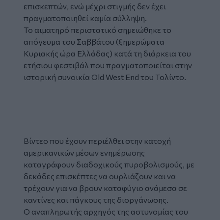
επισκεπτών, ενώ μέχρι στιγμής δεν έχει
πραγματοποιηθεί καμία σύλληψη.
Το αιματηρό περιστατικό σημειώθηκε το
απόγευμα του Σαββάτου (ξημερώματα
Κυριακής ώρα Ελλάδας) κατά τη διάρκεια του
ετήσιου φεστιβάλ που πραγματοποιείται στην
ιστορική συνοικία Old West End του Τολίντο.
Tweet
URL
Βίντεο που έχουν περιέλθει στην κατοχή
αμερικανικών μέσων ενημέρωσης
καταγράφουν διαδοχικούς πυροβολισμούς, με
δεκάδες επισκέπτες να ουρλιάζουν και να
τρέχουν για να βρουν καταφύγιο ανάμεσα σε
καντίνες και πάγκους της διοργάνωσης.
Ο αναπληρωτής αρχηγός της αστυνομίας του