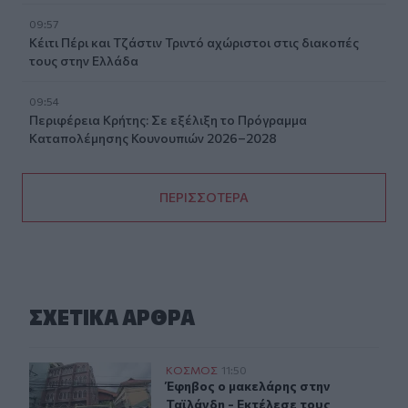
09:57
Κέιτι Πέρι και Τζάστιν Τριντό αχώριστοι στις διακοπές
τους στην Ελλάδα
09:54
Περιφέρεια Κρήτης: Σε εξέλιξη το Πρόγραμμα
Καταπολέμησης Κουνουπιών 2026–2028
ΠΕΡΙΣΣΟΤΕΡΑ
ΣΧΕΤΙΚA AΡΘΡΑ
Έφηβος ο μακελάρης στην Ταϊλάνδη - Εκτέλεσε τους πα
ΚΟΣΜΟΣ
11:50
Έφηβος ο μακελάρης στην Ταϊλάνδη 
Έφηβος ο μακελάρης στην
Ταϊλάνδη - Εκτέλεσε τους