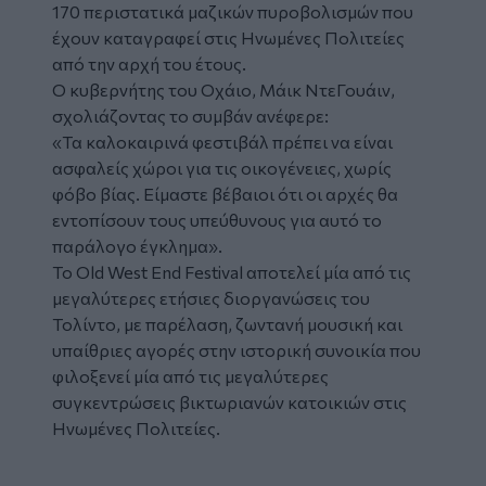
170 περιστατικά μαζικών πυροβολισμών που
έχουν καταγραφεί στις Ηνωμένες Πολιτείες
από την αρχή του έτους.
Ο κυβερνήτης του Οχάιο, Μάικ ΝτεΓουάιν,
σχολιάζοντας το συμβάν ανέφερε:
«Τα καλοκαιρινά φεστιβάλ πρέπει να είναι
ασφαλείς χώροι για τις οικογένειες, χωρίς
φόβο βίας. Είμαστε βέβαιοι ότι οι αρχές θα
εντοπίσουν τους υπεύθυνους για αυτό το
παράλογο έγκλημα».
Το Old West End Festival αποτελεί μία από τις
μεγαλύτερες ετήσιες διοργανώσεις του
Τολίντο, με παρέλαση, ζωντανή μουσική και
υπαίθριες αγορές στην ιστορική συνοικία που
φιλοξενεί μία από τις μεγαλύτερες
συγκεντρώσεις βικτωριανών κατοικιών στις
Ηνωμένες Πολιτείες.