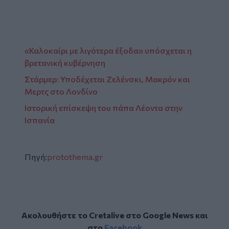
«Καλοκαίρι με λιγότερα έξοδα» υπόσχεται η
βρετανική κυβέρνηση
Στάρμερ: Υποδέχεται Ζελένσκι, Μακρόν και
Μερτς στο Λονδίνο
Ιστορική επίσκεψη του πάπα Λέοντα στην
Ισπανία
Πηγή:
protothema.gr
Ακολουθήστε το Cretalive στο
Google News
και
στο
Facebook