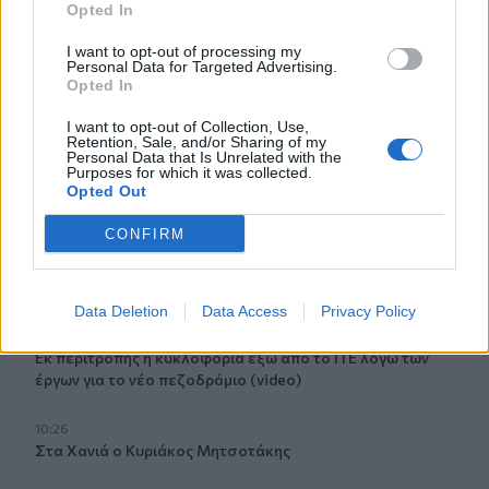
Σέρρες: Μητέρα και γιος οι νεκροί από την μετωπική
Opted In
φορτηγού με ΙΧ - Βίντεο ντοκουμέντο
I want to opt-out of processing my
Personal Data for Targeted Advertising.
10:46
Opted In
Ξεπέρασαν τις 4.000 τα κρούσματα Εμπολα στο Κονγκό
I want to opt-out of Collection, Use,
Retention, Sale, and/or Sharing of my
10:39
Personal Data that Is Unrelated with the
Ευτύχιος Σαρτζετάκης: Οι πυρκαγιές έχουν τεράστιο
Purposes for which it was collected.
Opted Out
οικονομικό κόστος
CONFIRM
10:38
Εξιχνιάστηκαν δύο εμπρησμοί στο Ρέθυμνο - Δικογραφία
σε βάρος δύο ανδρών
Data Deletion
Data Access
Privacy Policy
10:36
Εκ περιτροπής η κυκλοφορία έξω από το ΙΤΕ λόγω των
έργων για το νέο πεζοδρόμιο (video)
10:26
Στα Χανιά ο Κυριάκος Μητσοτάκης