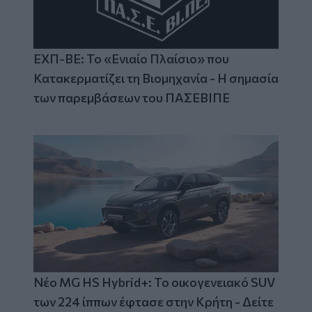
ΕΧΠ-ΒΕ: Το «Ενιαίο Πλαίσιο» που
Κατακερματίζει τη Βιομηχανία - Η σημασία
των παρεμβάσεων του ΠΑΣΕΒΙΠΕ
Νέο MG HS Hybrid+: Το οικογενειακό SUV
των 224 ίππων έφτασε στην Κρήτη - Δείτε