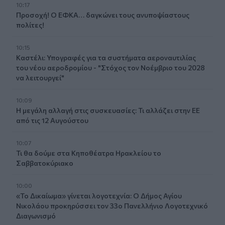
10:17
Προσοχή! Ο ΕΦΚΑ… δαγκώνει τους ανυποψίαστους
πολίτες!
10:15
Καστέλι: Υπογραφές για τα συστήματα αεροναυτιλίας
του νέου αεροδρομίου - "Στόχος τον Νοέμβριο του 2028
να λειτουργεί"
10:09
Η μεγάλη αλλαγή στις συσκευασίες: Τι αλλάζει στην ΕΕ
από τις 12 Αυγούστου
10:07
Τι θα δούμε στα Κηποθέατρα Ηρακλείου το
Σαββατοκύριακο
10:00
«Το Δικαίωμα» γίνεται λογοτεχνία: Ο Δήμος Αγίου
Νικολάου προκηρύσσει τον 33ο Πανελλήνιο Λογοτεχνικό
Διαγωνισμό