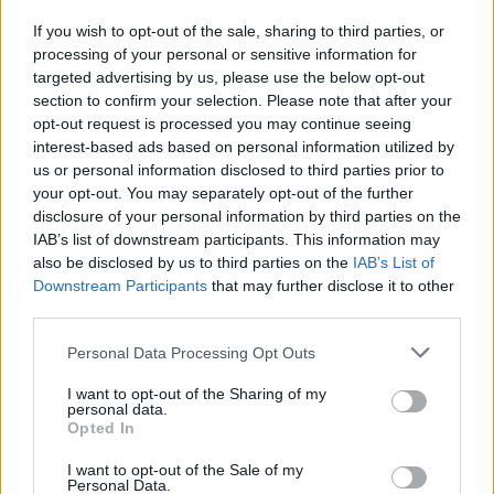
If you wish to opt-out of the sale, sharing to third parties, or
11:42
processing of your personal or sensitive information for
Νέα τραγωδία σε παραλία της Κρήτης
targeted advertising by us, please use the below opt-out
section to confirm your selection. Please note that after your
11:37
opt-out request is processed you may continue seeing
Χατζηδάκης: Άκυρες από 1 Οκτωβρίου οι εγκύκλιοι που
interest-based ads based on personal information utilized by
δεν έχουν αναρτηθεί
us or personal information disclosed to third parties prior to
your opt-out. You may separately opt-out of the further
11:25
disclosure of your personal information by third parties on the
Στην κορυφή της Δίκτης για τον Αφέντη Χριστό - Εκεί
IAB’s list of downstream participants. This information may
όπου η πίστη συναντά την παράδοση - Φωτογραφίες
also be disclosed by us to third parties on the
IAB’s List of
Downstream Participants
that may further disclose it to other
11:20
third parties.
Στην Εισαγγελία η 46χρονη για την υπόθεση της Marfin
μετά την έκδοσή της από τη Βρετανία
Personal Data Processing Opt Outs
11:11
I want to opt-out of the Sharing of my
Έλεγχοι με drones και MyCoast σε πάνω από 300
personal data.
Opted In
παραλίες
I want to opt-out of the Sale of my
10:57
Personal Data.