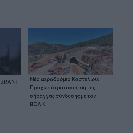
παραλιακό δρόμο του Αγίου Βασιλείου
μετά τις πυρκαγιές
15:41
Συναγερμός στο «Ελευθέριος
Βενιζέλος»: 37χρονος επιχείρησε να
πετάξει με τέσσερα μαχαίρια σε
χειραποσκευή
Νέο αεροδρόμιο Καστελίου:
IBRAN:
Προχωρά η κατασκευή της
σήραγγας σύνδεσης με τον
ΒΟΑΚ