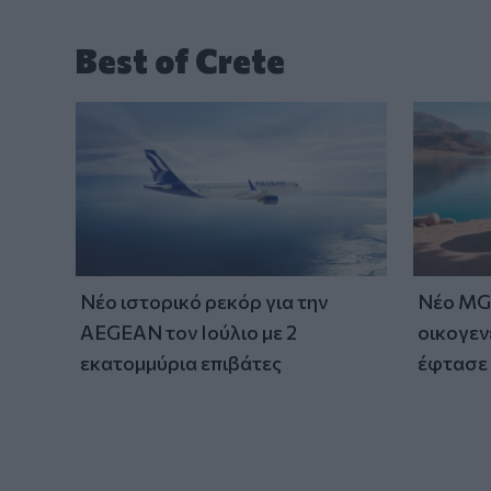
Best of Crete
Νέο ιστορικό ρεκόρ για την
Νέο MG 
AEGEAN τον Ιούλιο με 2
οικογεν
εκατομμύρια επιβάτες
έφτασε 