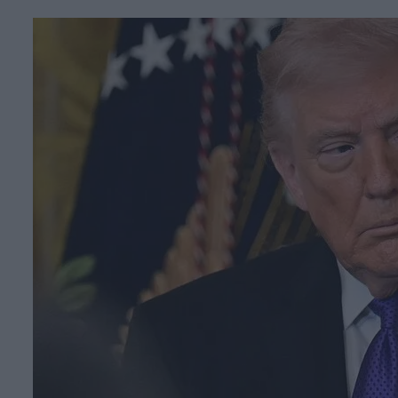
Face
T