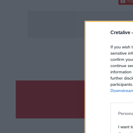
Cretalive 
If you wish 
sensitive in
ΣΧΕΤ
confirm you
Ντόναλ
continue se
information 
further disc
participants
Downstream 
Γίνε ο ρεπόρτ
ΣΤΕΊΛΕ 
Persona
I want t