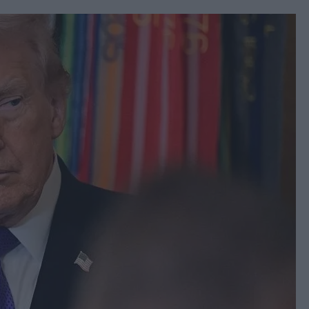
book
witter
Messenger
Whatsapp
Viber