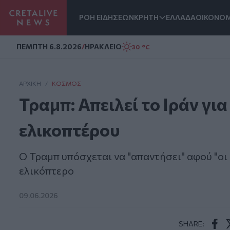
ΡΟΗ ΕΙΔΗΣΕΩΝ
ΚΡΗΤΗ
ΕΛΛΑΔΑ
ΟΙΚΟΝΟΜ
Homepage
ΠΕΜΠΤΗ 6.8.2026
/
ΗΡΑΚΛΕΙΟ
30 °C
ΑΡΧΙΚΗ
/
ΚΌΣΜΟΣ
Τραμπ: Απειλεί το Ιράν γι
ελικοπτέρου
Ο Τραμπ υπόσχεται να "απαντήσει" αφού "οι
ελικόπτερο
09.06.2026
SHARE: