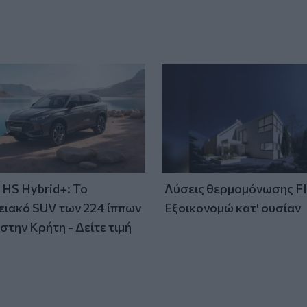
HS Hybrid+: Το
Λύσεις θερμομόνωσης F
ειακό SUV των 224 ίππων
Εξοικονομώ κατ' ουσίαν
στην Κρήτη - Δείτε τιμή