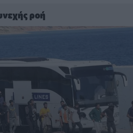
υνεχής ροή