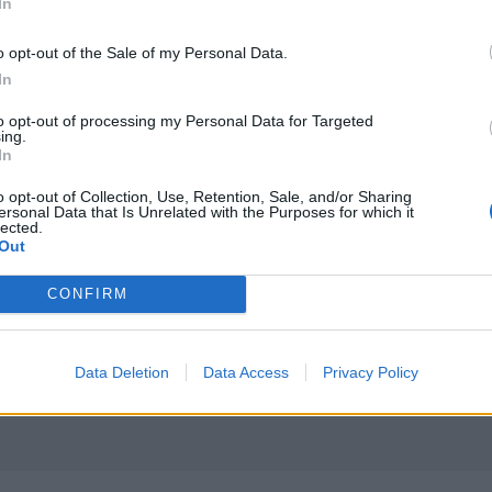
In
o opt-out of the Sale of my Personal Data.
των του Δούναβη για να παρατείνουν την λειτουργία του αν
Μόναχο: Ισόβια σε 25χρονο Αφγανό που σκότωσε δύο άτ
ΚΟΣΜΟΣ
15:10
In
την εκτροπή των υδάτων του Δούναβη για να παρατείνουν τη
Μόναχο: Ισόβια σε 25χρονο Αφγανό
Μόναχο: Ισόβια σε 25χρονο
Αφγανό που σκότωσε δύο άτομα
to opt-out of processing my Personal Data for Targeted
ρίχνοντας το αυτοκίνητό του σε
ing.
πλήθος
In
o opt-out of Collection, Use, Retention, Sale, and/or Sharing
ersonal Data that Is Unrelated with the Purposes for which it
lected.
Out
ρανία
Πέθανε ο εμβληματικός Ιταλός τραγουδοποιός Φραντσέ
ΚΟΣΜΟΣ
14:03
 πολεμούν στην Ουκρανία
Πέθανε ο εμβληματικός Ιταλός τρα
Πέθανε ο εμβληματικός Ιταλός
τραγουδοποιός Φραντσέσκο
CONFIRM
Γκουτσίνι
Data Deletion
Data Access
Privacy Policy