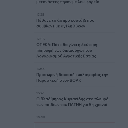
μετανάστες πήγαν με λεωφορεία
17:25
Πέθανε το άσπρο κουτάβι που
συμβίωνε με αγέλη λύκων
17:06
ΟΠΕΚΑ: Πότε θα γίνει η δεύτερη
πληρωμή των δικαιούχων του
Λογαριασμού Αγροτικής Εστίας
16:44
Προσωρινή διακοπή κυκλοφορίας την
Παρασκευή στον ΒΟΑΚ
16:41
Ο Βλαδίμηρος Κυριακίδης στο πλευρό
των παιδιών του ΠΑΓΝΗ για 5η χρονιά
16:36
Ο κόσμος του ΟΦΗ «εξαφάνισε» 3.000