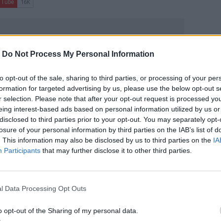
-
Do Not Process My Personal Information
to opt-out of the sale, sharing to third parties, or processing of your per
formation for targeted advertising by us, please use the below opt-out s
ΙΚΆ TAGS
r selection. Please note that after your opt-out request is processed y
ντ Τραμπ
Ιράν
eing interest-based ads based on personal information utilized by us or
disclosed to third parties prior to your opt-out. You may separately opt-
losure of your personal information by third parties on the IAB’s list of
. This information may also be disclosed by us to third parties on the
IA
Participants
that may further disclose it to other third parties.
ερ του CRETALIVE
ΤΗΝ ΕΊΔΗΣΗ
l Data Processing Opt Outs
o opt-out of the Sharing of my personal data.