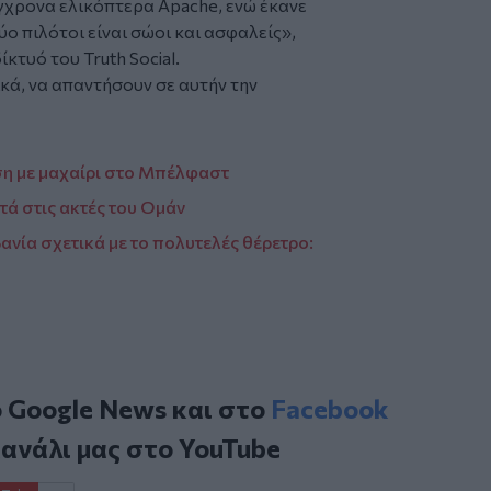
γχρονα ελικόπτερα Apache, ενώ έκανε
ο πιλότοι είναι σώοι και ασφαλείς»,
κτυό του Truth Social.
κά, να απαντήσουν σε αυτήν την
εση με μαχαίρι στο Μπέλφαστ
τά στις ακτές του Ομάν
βανία σχετικά με το πολυτελές θέρετρο:
ο
Google News
και στο
Facebook
κανάλι μας στο
YouTube