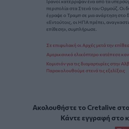
Ιρανοί κατέρριψαν ένα από τα υπερσύ
περιπολία στα Στενά του Ορμούζ. Οι δύ
έγραψε ο Τραμπ σε μια ανάρτηση στο δί
«Εντούτοις, οι ΗΠΑ πρέπει, αναγκαστι
επίθεση», συμπλήρωσε.
Σε επιφυλακή οι Αρχές μετά την επίθ
Αμερικανικό ελικόπτερο κατέπεσε κον
Κομισιόν για τις διαμαρτυρίες στην Αλ
Παρακολουθούμε στενά τις εξελίξεις
Ακολουθήστε το Cretalive στ
Κάντε εγγραφή στο 