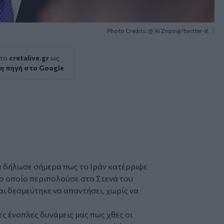
Photo Credits: @ Xi Znping/twitter-X
 το
cretalive.gr
ως
η πηγή στο Google
π
δήλωσε σήμερα πως το
Ιράν
κατέρριψε
το οποίο περιπολούσε στα Στενά του
αι δεσμεύτηκε να απαντήσει, χωρίς να
ς ένοπλες δυνάμεις μας πως χθες οι