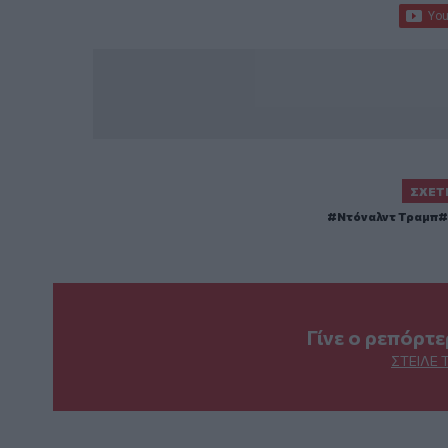
ΣΧΕΤ
Ντόναλντ Τραμπ
Γίνε ο ρεπόρτ
ΣΤΕΊΛΕ 