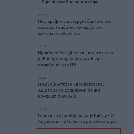
– Σηκώθηκαν δύο αεροσκάφη
14:48
Πως αμείβονται οι εργαζόμενοι στον
ιδιωτικό τομέα για την αργία του
Δεκαπενταύγουστου
14:47
Ηράκλειο: Συνεχίζονται με εντατικούς
ρυθμούς οι παρεμβάσεις οδικής
ασφάλειας στο ΙΤΕ
14:41
Η Αρχαία Απτέρα υποδέχεται τον
Χριστόφορο Σταμπόγλη σε μια
μοναδική συναυλία
14:40
Γεμάτα τα ξενοδοχεία στην Κρήτη – Ο
Αύγουστος καλύπτει το χαμένο έδαφος
του Ιουλίου