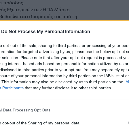
εί πρόοδος.
ργός Εξωτερικών των ΗΠΑ Μάρκο
ιβεβαιώνεται ο διορισμός του από τη
κ Ουν «δικτάτορα», πάντως διαβεβαίωσε
γιστη προσπάθεια να αποφύγει το να
-
Do Not Process My Personal Information
της της Βόρειας Κορέας θεωρεί το
to opt-out of the sale, sharing to third parties, or processing of your per
αλιστήριο συμβόλαιο για την παραμονή
formation for targeted advertising by us, please use the below opt-out s
ημαντικό για τον ίδιο που καμιά
r selection. Please note that after your opt-out request is processed y
eing interest-based ads based on personal information utilized by us or
ζε να το αναπτύξει περαιτέρω».
disclosed to third parties prior to your opt-out. You may separately opt-
δίκιο στην προσέγγιση του Ντόναλντ
losure of your personal information by third parties on the IAB’s list of
γνωρίζοντας πως εκείνος την
. This information may also be disclosed by us to third parties on the
IA
ην εποχή.
Participants
that may further disclose it to other third parties.
αρκή (συμφωνία), αλλά κατάφερε (...) να
ης Βόρειας Κορέας). Αυτό δεν σταμάτησε
ά τουλάχιστον ηρέμησε την κατάσταση»,
l Data Processing Opt Outs
 εβδομάδα.
τρατείας του, ο κ. Τραμπ είχε πει πως
o opt-out of the Sharing of my personal data.
 δει να επιστρέφει στον Λευκό Οίκο και