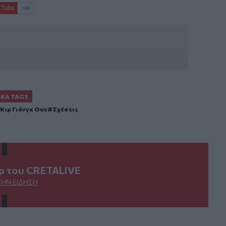
ΙΚΆ TAGS
Κιμ Γιόνγκ Ουν
Σχέσεις
ερ του CRETALIVE
ΤΗΝ ΕΊΔΗΣΗ