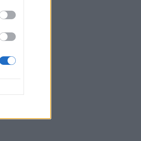
της εφοδιαστικής αλυσίδας φαρμάκων
13:34
Πέθανε ο πεζογράφος Γιάννης
Γρηγοράκης
13:33
Τρεις συλλήψεις φερόμενων διακινητών
μεταναστών σε Κρήτη και Χρυσή
13:16
Θλίψη και δάκρυα για τον Πάνο
Μαματζάκη - Την Παρασκευή το
τελευταίο αντίο
13:15
Θεσσαλονίκη: Έκαναν τρύπες σε
δέντρα και ξεράθηκαν μέσα σε λίγες
ημέρες
13:05