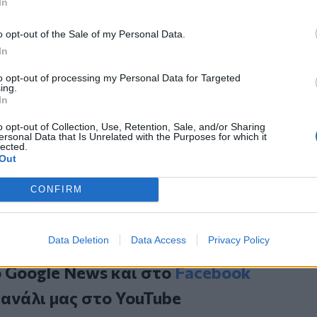
In
 πει όλα», είχε καυχηθεί στον αμερικανό
o opt-out of the Sale of my Personal Data.
ου συμπεριέλαβε τη δήλωση στο βιβλίο
In
.
to opt-out of processing my Personal Data for Targeted
ing.
In
 βομβαρδισμοί σε πυρηνικές
o opt-out of Collection, Use, Retention, Sale, and/or Sharing
ersonal Data that Is Unrelated with the Purposes for which it
ανγκόκ εξαιτίας της μόλυνσης του αέρα
lected.
Out
α που διώκονταν εξαιτίας διαδηλώσεων
CONFIRM
Data Deletion
Data Access
Privacy Policy
ο
Google News
και στο
Facebook
κανάλι μας στο
YouTube