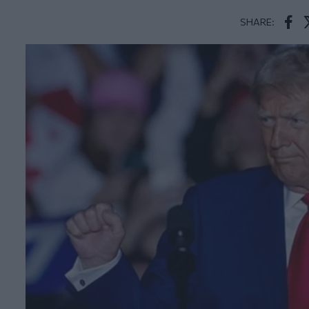
SHARE:
Face
T