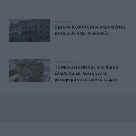
α κατασκοπεία σε βάρος εταιρείας όπλων
Σχεδόν 16.000 ξένοι στρατιώτες πολεμούν στην Ουκραν
ΚΟΣΜΟΣ
14:11
ου κατηγορείται για κατασκοπεία σε βάρος εταιρείας όπλω
Σχεδόν 16.000 ξένοι στρατιώτες πο
Σχεδόν 16.000 ξένοι στρατιώτες
πολεμούν στην Ουκρανία
τον ουρανό
Το Μουσείο Μόδας στο Μπαθ έλαβε 7,2 εκ. λίρες για τη 
ΚΟΣΜΟΣ
12:32
 ακρίδες σκέπασαν τον ουρανό
Το Μουσείο Μόδας στο Μπαθ έλαβε 7,
Το Μουσείο Μόδας στο Μπαθ
έλαβε 7,2 εκ. λίρες για τη
μεταφορά σε ιστορικό κτίριο