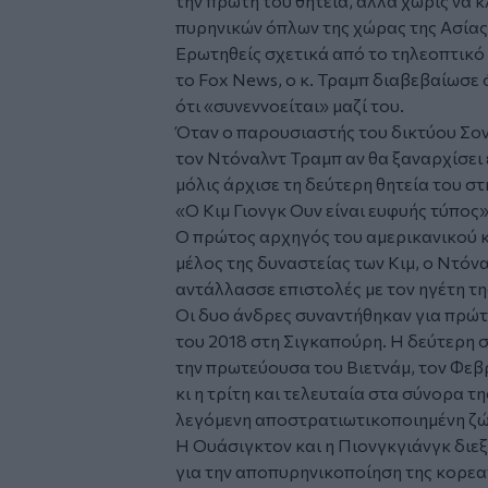
την πρώτη του θητεία, αλλά χωρίς να 
πυρηνικών όπλων της χώρας της Ασίας
Ερωτηθείς σχετικά από το τηλεοπτικό 
το Fox News, ο κ. Τραμπ διαβεβαίωσε ό
ότι «συνεννοείται» μαζί του.
Όταν ο παρουσιαστής του δικτύου Σον
τον Ντόναλντ Τραμπ αν θα ξαναρχίσει
μόλις άρχισε τη δεύτερη θητεία του σ
«Ο Κιμ Γιονγκ Ουν είναι ευφυής τύπος
Ο πρώτος αρχηγός του αμερικανικού κ
μέλος της δυναστείας των Κιμ, ο Ντόν
αντάλλασσε επιστολές με τον ηγέτη τη
Οι δυο άνδρες συναντήθηκαν για πρώτ
του 2018 στη Σιγκαπούρη. Η δεύτερη σ
την πρωτεύουσα του Βιετνάμ, τον Φεβ
κι η τρίτη και τελευταία στα σύνορα τ
λεγόμενη αποστρατιωτικοποιημένη ζώνη
Η Ουάσιγκτον και η Πιονγκγιάνγκ διεξ
για την αποπυρηνικοποίηση της κορε