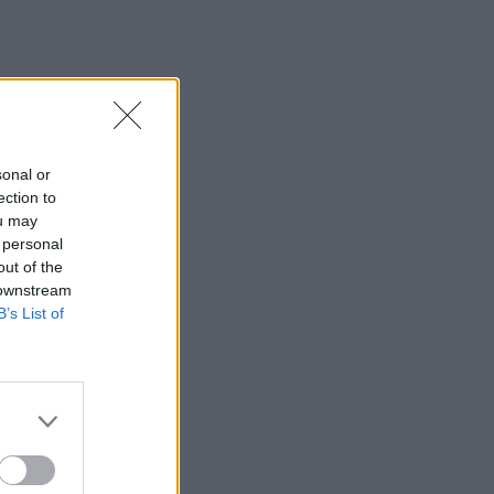
βάρος εταιρείας όπλων
14:11
Σχεδόν 16.000 ξένοι στρατιώτες
πολεμούν στην Ουκρανία
14:10
sonal or
Caravel: Η νέα πολυτέλεια βρίσκεται
ection to
στις εμπειρίες που αξίζουν
ou may
 personal
14:03
out of the
Πέθανε ο εμβληματικός Ιταλός
 downstream
τραγουδοποιός Φραντσέσκο Γκουτσίνι
B’s List of
13:58
Σε ισχύ έως τις 20 Αυγούστου τα
έκτακτα μέτρα για την ευλογιά των
αιγοπροβάτων στην Κρήτη
13:48
Σύσκεψη στον ΕΟΦ για την ομαλή ροή