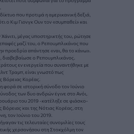
κλειστεί ποτέ συμφωνία για το πρόγραμμα
.
δίκτυο που προτιμά η αμερικανική δεξιά,
τι ο Κιμ Γιονγκ Ουν τον «συμπαθεί» και
 Χάνιτι, μέγας υποστηρικτής του, ρώτησε
 επαφές μαζί του, ο Ρεπουμπλικάνος που
την προεδρία απάντησε «ναι, θα το κάνω».
», διαβεβαίωσε ο Ρεπουμπλικάνος.
ράτους εν ενεργεία που συναντήθηκε με
αλντ Τραμπ, είναι γνωστό πως
ς Βόρειας Κορέας.
η φορά σε ιστορική σύνοδο τον Ιούνιο
ύνοδος των δυο ανδρών έγινε στο Ανόι,
ρουάριο του 2019 -κατέληξε σε φιάσκο-
ης Βόρειας και της Νότιας Κορέας, στη
, τον Ιούνιο του 2019.
ήγαγαν τις τελευταίες συνομιλίες τους
ατικής χερσονήσου στη Στοκχόλμη τον