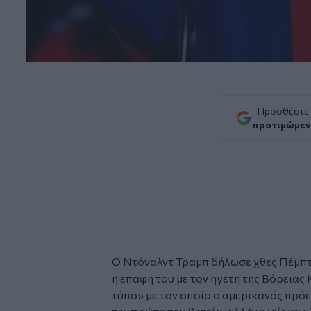
Προσθέστε
προτιμώμεν
Ο
Ντόναλντ Τραμπ
δήλωσε χθες Πέμπτ
η επαφή του με τον ηγέτη της Βόρειας 
τύπο» με τον οποίο ο αμερικανός πρόε