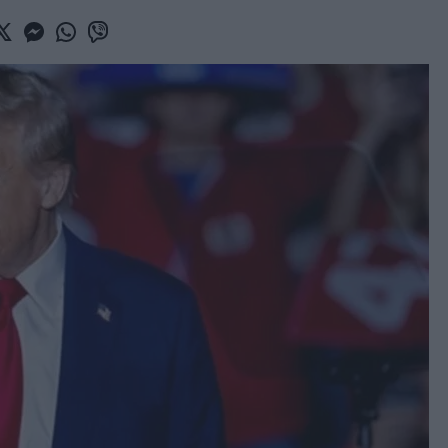
book
witter
Messenger
Whatsapp
Viber