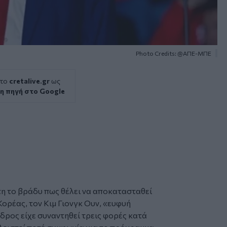
Photo Credits: @ΑΠΕ-ΜΠΕ
 το
cretalive.gr
ως
η πηγή στο Google
η το βράδυ πως θέλει να αποκατασταθεί
Κορέας, τον
Κιμ Γιονγκ Ουν
, «ευφυή
δρος είχε συναντηθεί τρεις φορές κατά