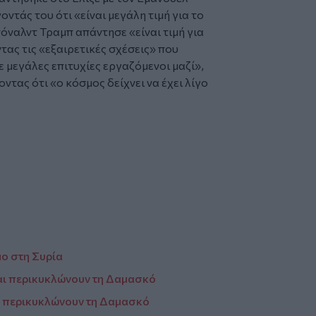
ντάς του ότι «είναι μεγάλη τιμή για το
όναλντ Τραμπ απάντησε «είναι τιμή για
ας τις «εξαιρετικές σχέσεις» που
ε μεγάλες επιτυχίες εργαζόμενοι μαζί»,
ντας ότι «ο κόσμος δείχνει να έχει λίγο
ο στη Συρία
και περικυκλώνουν τη Δαμασκό
να περικυκλώνουν τη Δαμασκό