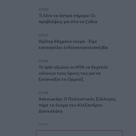
07:59
Τι λένε τα άστρα σήμερα: Οι
προβλέψεις για όλα τα ζώδια
07:53
Θρίλερ 66χρονο νεκρό - Είχε
καταγγείλει ενδοοικογενειακή βία
07:46
Το Ιράν αξιώνει οι ΗΠΑ να δεχτούν
«όλους» τους όρους του για να
ξανανοίξει το Ορμούζ
07:39
Απεσωκάρι: Ο Πολιτιστικός Σύλλογος
πήρε το όνομα του Αλέξανδρου
Δασκαλάκη
07:33
Οι πληρωμές από τον e-ΕΦΚΑ και τη