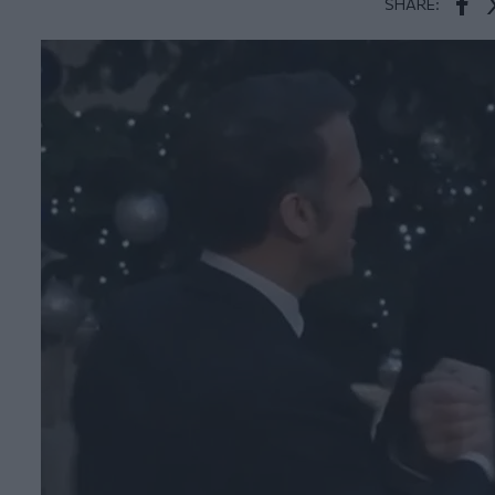
SHARE:
Face
T