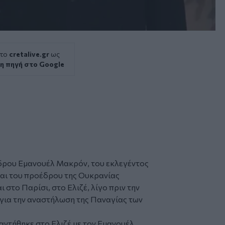
 το
cretalive.gr
ως
η πηγή στο Google
δρου Εμανουέλ Μακρόν, του εκλεγέντος
αι του προέδρου της Ουκρανίας
αι στο
Παρίσι
, στο Ελιζέ, λίγο πριν την
για την αναστήλωση της
Παναγίας των
ντήθηκε στο Ελιζέ με τον Εμανουέλ