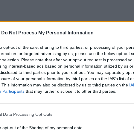
ο
Google News
και στο
Facebook
-
Do Not Process My Personal Information
κανάλι μας στο
YouTube
to opt-out of the sale, sharing to third parties, or processing of your per
formation for targeted advertising by us, please use the below opt-out s
r selection. Please note that after your opt-out request is processed y
eing interest-based ads based on personal information utilized by us or
disclosed to third parties prior to your opt-out. You may separately opt-
losure of your personal information by third parties on the IAB’s list of
. This information may also be disclosed by us to third parties on the
IA
Participants
that may further disclose it to other third parties.
ΙΚΆ TAGS
l Data Processing Opt Outs
έλ Μακρόν
Βολοντίμιρ Ζελένσκι
o opt-out of the Sharing of my personal data.