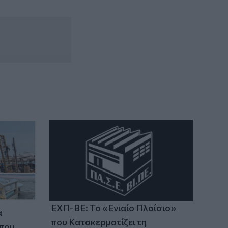
Υεμένη: Οι Χούθι ανέλαβαν την ευθύνη
για τα πλήγματα στη Σαουδική Αραβία
ΕΧΠ-ΒΕ: Το «Ενιαίο Πλαίσιο»
α
που Κατακερματίζει τη
 που