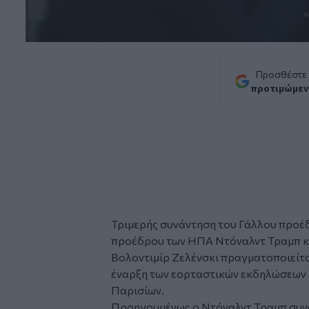
Προσθέστε
προτιμώμεν
Τριμερής συνάντηση του Γάλλου προέ
προέδρου των ΗΠΑ Ντόναλντ Τραμπ κ
Βολοντιμίρ Ζελένσκι πραγματοποιείτ
έναρξη των εορταστικών εκδηλώσεων 
Παρισίων.
Προηγουμένως ο Ντόναλντ Τραμπ συνα