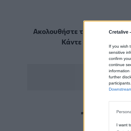
Ακολουθήστε το Cretalive στ
Cretalive 
Κάντε εγγραφή στο 
If you wish 
sensitive in
confirm you
continue se
information 
further disc
participants
Downstream 
ΣΧΕΤ
Persona
Ντόναλντ Τραμπ
Εμανου
I want t