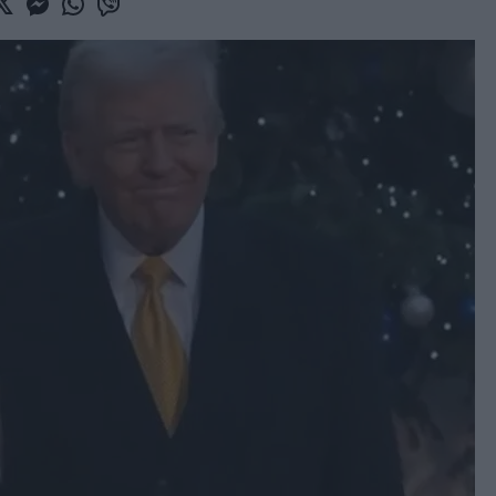
book
witter
Messenger
Whatsapp
Viber