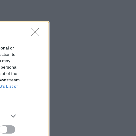
Νοημοσύνης οι ενστάσεις για τα
ανασφάλιστα οχήματα
07:00
Αυτά είναι τα τρόφιμα που δεν πρέπει
να αποθηκεύουμε στο ψυγείο
sonal or
06:11
ection to
Οι 5 viral συμβουλές για παγωμένο
ou may
καφέ που κάνουν τη διαφορά - Πέντε
 personal
κόλπα που θα απογειώσουν τον
out of the
παγωμένο καφέ σας
 downstream
B’s List of
05:05
Ούτε ξύδι ούτε μαγειρική σόδα: Το
προϊόν του μπάνιου που θα σας
βοηθήσει να διώξετε τα μυρμήγκια
04:43
Ο αέρας στα σακουλάκια με τα τσιπς
δεν είναι αέρας