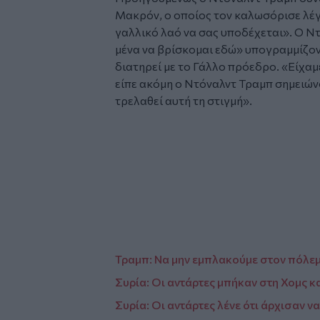
Μακρόν, ο οποίος τον καλωσόρισε λέγο
γαλλικό λαό να σας υποδέχεται». Ο Ντ
μένα να βρίσκομαι εδώ» υπογραμμίζοντ
διατηρεί με το Γάλλο πρόεδρο. «Είχαμ
είπε ακόμη ο Ντόναλντ Τραμπ σημειώνο
τρελαθεί αυτή τη στιγμή».
Glomex
Video
Τραμπ: Να μην εμπλακούμε στον πόλεμ
Συρία: Οι αντάρτες μπήκαν στη Χομς 
Συρία: Οι αντάρτες λένε ότι άρχισαν 