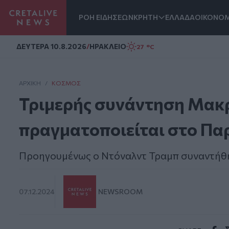
ΡΟΗ ΕΙΔΗΣΕΩΝ
ΚΡΗΤΗ
ΕΛΛΑΔΑ
ΟΙΚΟΝΟΜ
Homepage
ΔΕΥΤΕΡΑ 10.8.2026
/
ΗΡΑΚΛΕΙΟ
27 °C
ΑΡΧΙΚΗ
/
ΚΌΣΜΟΣ
Τριμερής συνάντηση Μακρ
πραγματοποιείται στο Πα
Προηγουμένως ο Ντόναλντ Τραμπ συναντήθη
07.12.2024
NEWSROOM