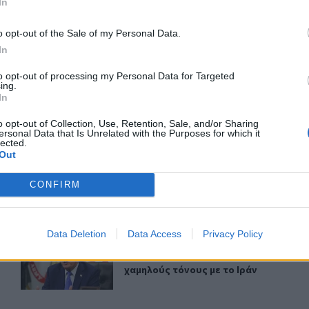
In
o opt-out of the Sale of my Personal Data.
ερ του CRETALIVE
In
ΤΗΝ ΕΊΔΗΣΗ
to opt-out of processing my Personal Data for Targeted
ing.
In
o opt-out of Collection, Use, Retention, Sale, and/or Sharing
ersonal Data that Is Unrelated with the Purposes for which it
lected.
Out
υς του για να ξανανοίξει το Ορμούζ
Υεμένη: Οι Χούθι ανέλαβαν την ευθύνη για τα πλήγματα
ΚΟΣΜΟΣ
00:03
ύν «όλους» τους όρους του για να ξανανοίξει το Ορμούζ
Υεμένη: Οι Χούθι ανέλαβαν την ευθ
Υεμένη: Οι Χούθι ανέλαβαν την
CONFIRM
ευθύνη για τα πλήγματα στη
Σαουδική Αραβία
Data Deletion
Data Access
Privacy Policy
 Το νέο στοίχημα του Παρισιού για το ποτάμι του
Ντόναλντ Τραμπ: Κρατάμε χαμηλούς τόνους με το Ιράν
ΚΟΣΜΟΣ
23:02
ψος στον Σηκουάνα - Το νέο στοίχημα του Παρισιού για το 
Ντόναλντ Τραμπ: Κρατάμε χαμηλούς 
Ντόναλντ Τραμπ: Κρατάμε
χαμηλούς τόνους με το Ιράν