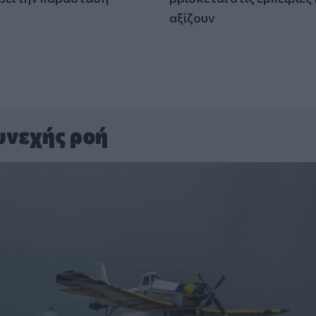
)
αξίζουν
υνεχής ροή