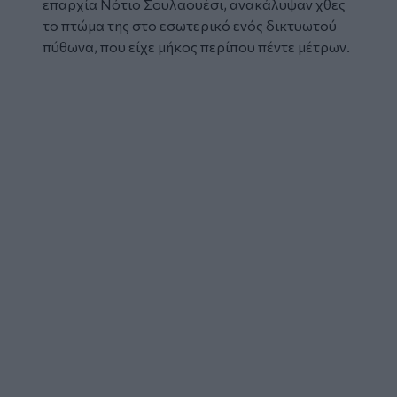
επαρχία Νότιο Σουλαουέσι, ανακάλυψαν χθες
το πτώμα της στο εσωτερικό ενός δικτυωτού
πύθωνα, που είχε μήκος περίπου πέντε μέτρων.