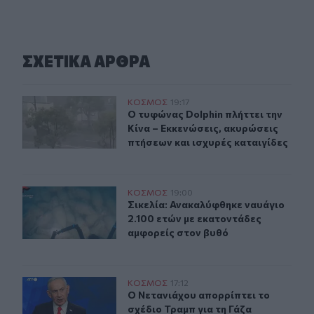
ΣΧΕΤΙΚA AΡΘΡΑ
Ο τυφώνας Dolphin πλήττει την Κίνα – Εκκενώσεις, ακυρ
ΚΟΣΜΟΣ
19:17
Ο τυφώνας Dolphin πλήττει την Κίν
Ο τυφώνας Dolphin πλήττει την
Κίνα – Εκκενώσεις, ακυρώσεις
πτήσεων και ισχυρές καταιγίδες
Σικελία: Ανακαλύφθηκε ναυάγιο 2.100 ετών με εκατοντά
ΚΟΣΜΟΣ
19:00
Σικελία: Ανακαλύφθηκε ναυάγιο 2.1
Σικελία: Ανακαλύφθηκε ναυάγιο
2.100 ετών με εκατοντάδες
αμφορείς στον βυθό
Ο Νετανιάχου απορρίπτει το σχέδιο Τραμπ για τη Γάζα
ΚΟΣΜΟΣ
17:12
Ο Νετανιάχου απορρίπτει το σχέδιο
Ο Νετανιάχου απορρίπτει το
σχέδιο Τραμπ για τη Γάζα