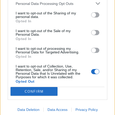
Personal Data Processing Opt Outs
I want to opt-out of the Sharing of my
personal data.
Opted In
ΚΡΗΤΗ
18:12
I want to opt-out of the Sale of my
Personal Data.
Θ. Γιάνναρος: «Οι συνεχείς πυρκαγιές
Opted In
μειώνουν δραματικά τη δυνατότητα
I want to opt-out of processing my
Personal Data for Targeted Advertising.
φυσικής αναγέννησης»
Opted In
I want to opt-out of Collection, Use,
Retention, Sale, and/or Sharing of my
Personal Data that Is Unrelated with the
Purposes for which it was collected.
Opted Out
CONFIRM
ΚΡΗΤΗ
12:54
Κρήτη: Ριπές ανέμου έως
110 χλμ την ώρα -
Παραμένει ο "κόκκινος"
Data Deletion
Data Access
Privacy Policy