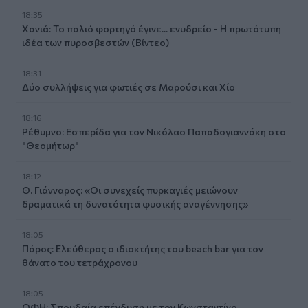
18:35
Χανιά: Το παλιό φορτηγό έγινε... ενυδρείο - Η πρωτότυπη
ιδέα των πυροσβεστών (Βίντεο)
18:31
Δύο συλλήψεις για φωτιές σε Μαρούσι και Χίο
18:16
Ρέθυμνο: Εσπερίδα για τον Νικόλαο Παπαδογιαννάκη στο
"Θεομήτωρ"
18:12
Θ. Γιάνναρος: «Οι συνεχείς πυρκαγιές μειώνουν
δραματικά τη δυνατότητα φυσικής αναγέννησης»
18:05
Πάρος: Ελεύθερος ο ιδιοκτήτης του beach bar για τον
θάνατο του τετράχρονου
18:05
ΟΦΗ: Σπουδαία επένδυση με τον Κωνσταντίνο