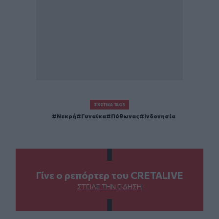
ΣΧΕΤΙΚΆ TAGS
Νεκρή
Γυναίκα
Πύθωνας
Ινδονησία
Γίνε ο ρεπόρτερ του CRETALIVE
ΣΤΕΊΛΕ ΤΗΝ ΕΊΔΗΣΗ