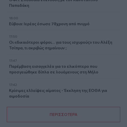
Παπαδάκη
18:00
Εύβοια: Ιερέας έσωσε 78χρονη από πνιγμό
17:50
Οι «δικαιότεροι φόροι… για τους ισχυρούς» του Αλέξη
Τσίπρα, τι ακριβώς σημαίνουν ;
17:47
Παρέμβαση εισαγγελέα για το ελικόπτερο που
προσγειώθηκε δίπλα σε λουόμενους στη Μήλο
17:42
Κρίσιμες ελλείψεις αίματος - Έκκληση της ΕΟΘΑ για
αιμοδοσία
ΠΕΡΙΣΣΟΤΕΡΑ