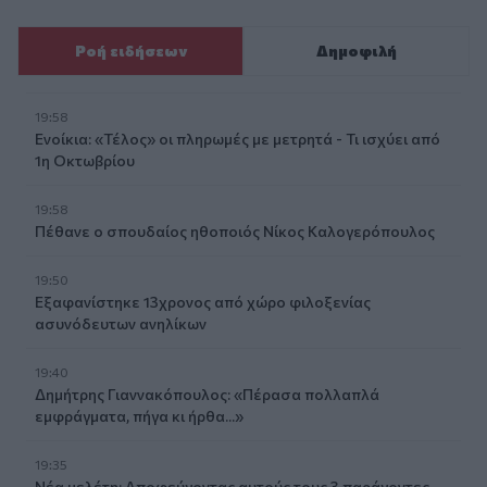
Ροή ειδήσεων
Δημοφιλή
19:58
Ενοίκια: «Τέλος» οι πληρωμές με μετρητά - Τι ισχύει από
1η Οκτωβρίου
19:58
Πέθανε ο σπουδαίος ηθοποιός Νίκος Καλογερόπουλος
19:50
Εξαφανίστηκε 13χρονος από χώρο φιλοξενίας
ασυνόδευτων ανηλίκων
19:40
Δημήτρης Γιαννακόπουλος: «Πέρασα πολλαπλά
εμφράγματα, πήγα κι ήρθα...»
19:35
Νέα μελέτη: Αποφεύγοντας αυτούς τους 3 παράγοντες