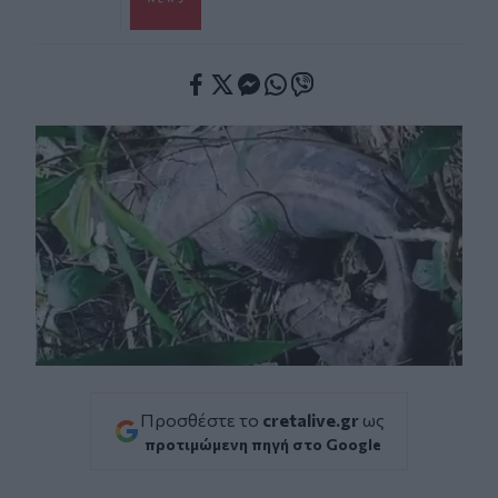
Facebook
Twitter
Messenger
Whatsapp
Viber
Προσθέστε το
cretalive.gr
ως
προτιμώμενη πηγή στο Google