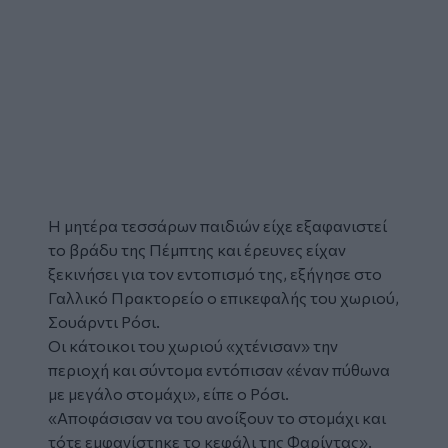
Η μητέρα τεσσάρων παιδιών είχε εξαφανιστεί
το βράδυ της Πέμπτης και έρευνες είχαν
ξεκινήσει για τον εντοπισμό της, εξήγησε στο
Γαλλικό Πρακτορείο ο επικεφαλής του χωριού,
Σουάρντι Ρόσι.
Οι κάτοικοι του χωριού «χτένισαν» την
περιοχή και σύντομα εντόπισαν «έναν πύθωνα
με μεγάλο στομάχι», είπε ο Ρόσι.
«
Αποφάσισαν να του ανοίξουν το στομάχι και
τότε εμφανίστηκε το κεφάλι της Φαρίντας
».