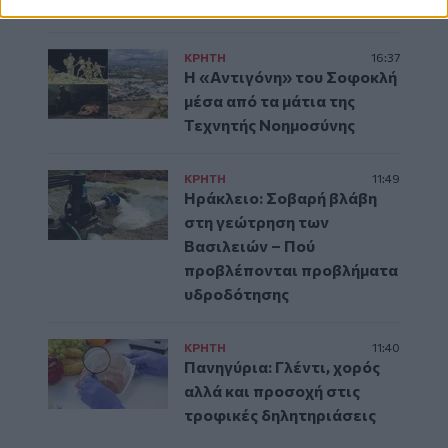
συναγερμός
ΚΡΗΤΗ
16:37
Η «Αντιγόνη» του Σοφοκλή
μέσα από τα μάτια της
Τεχνητής Νοημοσύνης
ΚΡΗΤΗ
11:49
Ηράκλειο: Σοβαρή βλάβη
στη γεώτρηση των
Βασιλειών – Πού
προβλέπονται προβλήματα
υδροδότησης
ΚΡΗΤΗ
11:40
Πανηγύρια: Γλέντι, χορός
αλλά και προσοχή στις
τροφικές δηλητηριάσεις