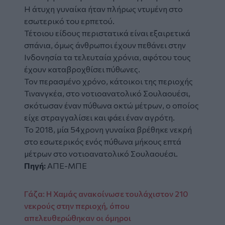
Η άτυχη γυναίκα ήταν πλήρως ντυμένη στο
εσωτερικό του ερπετού.
Τέτοιου είδους περιστατικά είναι εξαιρετικά
σπάνια, όμως άνθρωποι έχουν πεθάνει στην
Ινδονησία τα τελευταία χρόνια, αφότου τους
έχουν καταβροχθίσει πύθωνες.
Τον περασμένο χρόνο, κάτοικοι της περιοχής
Τινανγκέα, στο νοτιοανατολικό Σουλαουέσι,
σκότωσαν έναν πύθωνα οκτώ μέτρων, ο οποίος
είχε στραγγαλίσει και φάει έναν αγρότη.
Το 2018, μία 54χρονη γυναίκα βρέθηκε νεκρή
στο εσωτερικός ενός πύθωνα μήκους επτά
μέτρων στο νοτιοανατολικό Σουλαουέσι.
Πηγή:
ΑΠΕ-ΜΠΕ
Γάζα: Η Χαμάς ανακοίνωσε τουλάχιστον 210
νεκρούς στην περιοχή, όπου
απελευθερώθηκαν οι όμηροι