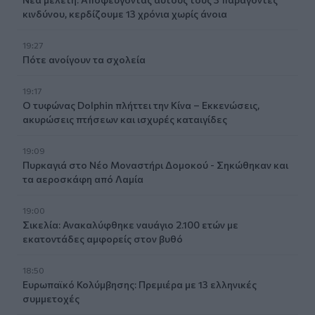
κινδύνου, κερδίζουμε 13 χρόνια χωρίς άνοια
19:27
Πότε ανοίγουν τα σχολεία
19:17
Ο τυφώνας Dolphin πλήττει την Κίνα – Εκκενώσεις,
ακυρώσεις πτήσεων και ισχυρές καταιγίδες
19:09
Πυρκαγιά στο Νέο Μοναστήρι Δομοκού - Σηκώθηκαν και
τα αεροσκάφη από Λαμία
19:00
Σικελία: Ανακαλύφθηκε ναυάγιο 2.100 ετών με
εκατοντάδες αμφορείς στον βυθό
18:50
Ευρωπαϊκό Κολύμβησης: Πρεμιέρα με 13 ελληνικές
συμμετοχές