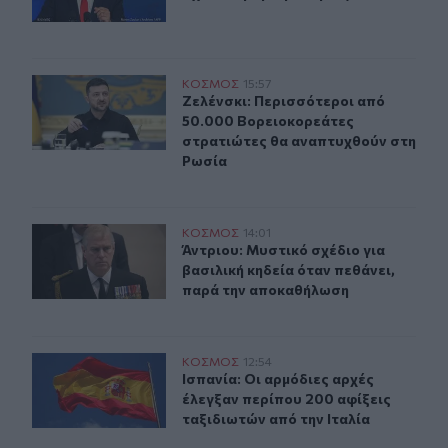
Ζελένσκι: Περισσότεροι από 50.000 Βορειοκορεάτες σ
ΚΟΣΜΟΣ
15:57
Ζελένσκι: Περισσότεροι από 50.00
Ζελένσκι: Περισσότεροι από
50.000 Βορειοκορεάτες
στρατιώτες θα αναπτυχθούν στη
Ρωσία
Άντριου: Μυστικό σχέδιο για βασιλική κηδεία όταν πεθ
ΚΟΣΜΟΣ
14:01
Άντριου: Μυστικό σχέδιο για βασιλ
Άντριου: Μυστικό σχέδιο για
βασιλική κηδεία όταν πεθάνει,
παρά την αποκαθήλωση
Ισπανία: Οι αρμόδιες αρχές έλεγξαν περίπου 200 αφίξει
ΚΟΣΜΟΣ
12:54
Ισπανία: Οι αρμόδιες αρχές έλεγξαν
Ισπανία: Οι αρμόδιες αρχές
έλεγξαν περίπου 200 αφίξεις
ταξιδιωτών από την Ιταλία