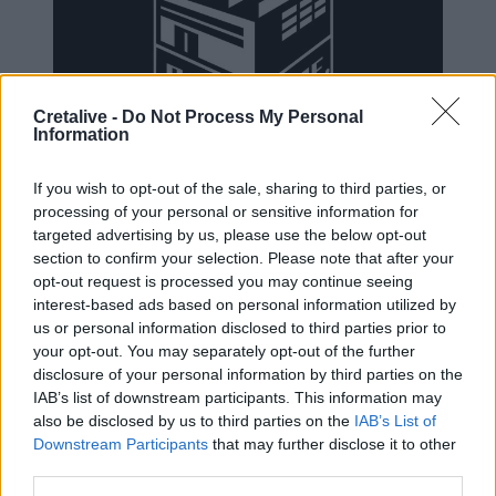
Cretalive -
Do Not Process My Personal
Information
ΕΧΠ-ΒΕ: Το «Ενιαίο Πλαίσιο» που
If you wish to opt-out of the sale, sharing to third parties, or
Κατακερματίζει τη Βιομηχανία - Η σημασία
processing of your personal or sensitive information for
των παρεμβάσεων του ΠΑΣΕΒΙΠΕ
targeted advertising by us, please use the below opt-out
section to confirm your selection. Please note that after your
opt-out request is processed you may continue seeing
interest-based ads based on personal information utilized by
us or personal information disclosed to third parties prior to
Συνεχής ροή
your opt-out. You may separately opt-out of the further
disclosure of your personal information by third parties on the
IAB’s list of downstream participants. This information may
also be disclosed by us to third parties on the
IAB’s List of
Downstream Participants
that may further disclose it to other
third parties.