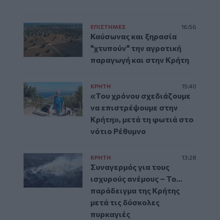
ΕΠΙΣΤΗΜΕΣ
16:56
Καύσωνας και ξηρασία
"χτυπούν" την αγροτική
παραγωγή και στην Κρήτη
ΚΡΗΤΗ
15:40
«Του χρόνου σχεδιάζουμε
να επιστρέψουμε στην
Κρήτη», μετά τη φωτιά στο
νότιο Ρέθυμνο
ΚΡΗΤΗ
13:28
Συναγερμός για τους
ισχυρούς ανέμους – Το...
παράδειγμα της Κρήτης
μετά τις δύσκολες
πυρκαγιές