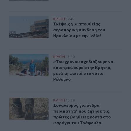
Σκέψεις για απευθείας αεροπορική σύνδεση του Ηρακλεί
ΚΡΗΤΗ
17:45
Σκέψεις για απευθείας αεροπορική 
Σκέψεις για απευθείας
αεροπορική σύνδεση του
Ηρακλείου με την Ινδία!
«Του χρόνου σχεδιάζουμε να επιστρέψουμε στην Κρήτη»
ΚΡΗΤΗ
15:40
«Του χρόνου σχεδιάζουμε να επιστρ
«Του χρόνου σχεδιάζουμε να
επιστρέψουμε στην Κρήτη»,
μετά τη φωτιά στο νότιο
Ρέθυμνο
Συναγερμός για άνδρα περιπατητή που ζήτησε τις πρώτ
ΚΡΗΤΗ
15:29
Συναγερμός για άνδρα περιπατητή 
Συναγερμός για άνδρα
περιπατητή που ζήτησε τις
πρώτες βοήθειες κοντά στο
φαράγγι του Τράφουλα