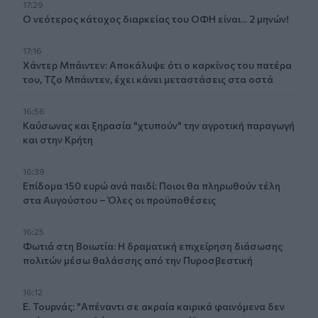
17:29
Ο νεότερος κάτοχος διαρκείας του ΟΦΗ είναι... 2 μηνών!
17:16
Χάντερ Μπάιντεν: Αποκάλυψε ότι ο καρκίνος του πατέρα
του, Τζο Μπάιντεν, έχει κάνει μεταστάσεις στα οστά
16:56
Καύσωνας και ξηρασία "χτυπούν" την αγροτική παραγωγή
και στην Κρήτη
16:39
Επίδομα 150 ευρώ ανά παιδί: Ποιοι θα πληρωθούν τέλη
στα Αυγούστου – Όλες οι προϋποθέσεις
16:25
Φωτιά στη Βοιωτία: Η δραματική επιχείρηση διάσωσης
πολιτών μέσω θαλάσσης από την Πυροσβεστική
16:12
Ε. Τουρνάς: "Απέναντι σε ακραία καιρικά φαινόμενα δεν