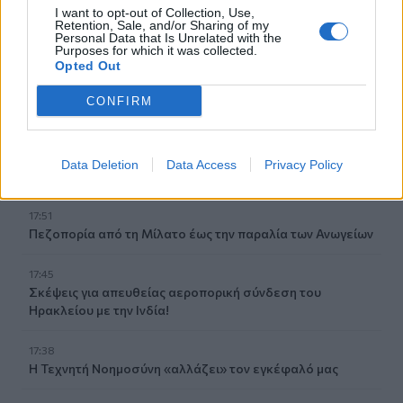
Μια μεγάλη μουσική βραδιά στην Αλφά για τα 100 χρόνια
I want to opt-out of Collection, Use,
από τη γέννηση του Κώστα Μουντάκη
Retention, Sale, and/or Sharing of my
Personal Data that Is Unrelated with the
Purposes for which it was collected.
18:04
Opted Out
Νεκρή μεγαλόσωμη αρκούδα στην Καστοριά, πιθανόν
από πυροβολισμό
CONFIRM
17:59
Το μαρτύριο της σταγόνας στην Φορτέτσα: Τρεις μέρες
Data Deletion
Data Access
Privacy Policy
χωρίς νερό!
17:51
Πεζοπορία από τη Μίλατο έως την παραλία των Ανωγείων
17:45
Σκέψεις για απευθείας αεροπορική σύνδεση του
Ηρακλείου με την Ινδία!
17:38
Η Τεχνητή Νοημοσύνη «αλλάζει» τον εγκέφαλό μας