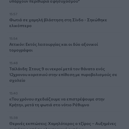
υπάρχουν περιθώρια εφησυχασμού"
15:57
Φωτιά σε χαμηλή βλάστηση στη Σίνδο - Σηκώθηκε
ελικόπτερο
15:54
Αττικόν: Εκτός λειτουργίας και οι δύο αξονικοί
τομογράφοι
15:48
Ταϊλάνδη: Στους 9 οι νεκροί μετά τον θάνατο ενός
12χρονου κοριτσιού στην επίθεση με πυροβολισμούς σε
σχολείο
15:40
«Του χρόνου σχεδιάζουμε να επιστρέψουμε στην
Κρήτη», μετά τη φωτιά στο νότιο Ρέθυμνο
15:38
Θερινές εκπτώσεις: Χαμηλότερος ο τζίρος – Αυξημένες