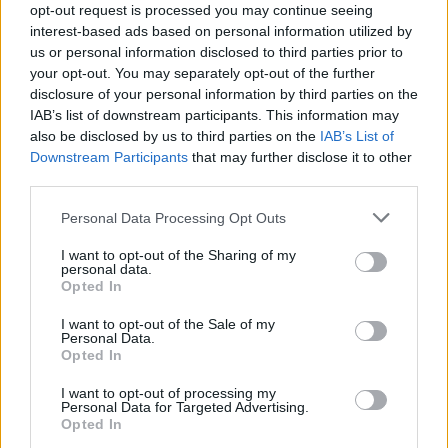
ΣΤΕΊΛΕ ΤΗΝ ΕΊΔΗΣΗ
opt-out request is processed you may continue seeing
interest-based ads based on personal information utilized by
us or personal information disclosed to third parties prior to
your opt-out. You may separately opt-out of the further
disclosure of your personal information by third parties on the
IAB’s list of downstream participants. This information may
Ροή ειδήσεων
Δημοφιλή
also be disclosed by us to third parties on the
IAB’s List of
Downstream Participants
that may further disclose it to other
18:38
third parties.
Μυστήριο 3.500 ετών στη Σαντορίνη: Ο 15χρονος που δεν
πρόλαβε να ξεφύγει από το τσουνάμι μπορεί ν' αλλάξει
Personal Data Processing Opt Outs
τη χρονολογία της μεγάλης έκρηξης
I want to opt-out of the Sharing of my
personal data.
18:22
Opted In
ΟΦΗ: Έκλεισε τον Λορέντσο Ντίκμαν
I want to opt-out of the Sale of my
Personal Data.
18:21
Opted In
ΕΛΓΕΚΑ: Προληπτική ανάκληση γνωστής μαρμελάδας
φράουλα
I want to opt-out of processing my
Personal Data for Targeted Advertising.
Opted In
18:05