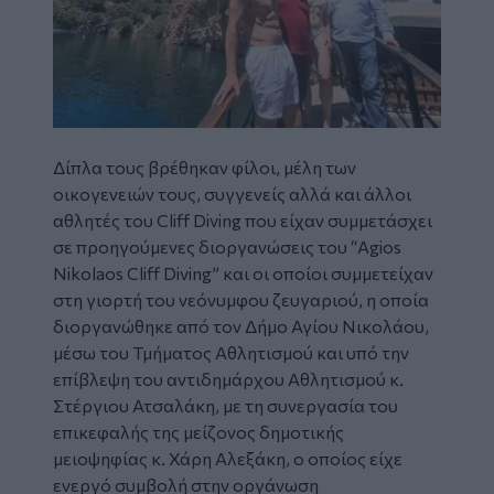
Δίπλα τους βρέθηκαν φίλοι, μέλη των
οικογενειών τους, συγγενείς αλλά και άλλοι
αθλητές του Cliff Diving που είχαν συμμετάσχει
σε προηγούμενες διοργανώσεις του “Agios
Nikolaos Cliff Diving” και οι οποίοι συμμετείχαν
στη γιορτή του νεόνυμφου ζευγαριού, η οποία
διοργανώθηκε από τον Δήμο Αγίου Νικολάου,
μέσω του Τμήματος Αθλητισμού και υπό την
επίβλεψη του αντιδημάρχου Αθλητισμού κ.
Στέργιου Ατσαλάκη, με τη συνεργασία του
επικεφαλής της μείζονος δημοτικής
μειοψηφίας κ. Χάρη Αλεξάκη, ο οποίος είχε
ενεργό συμβολή στην οργάνωση