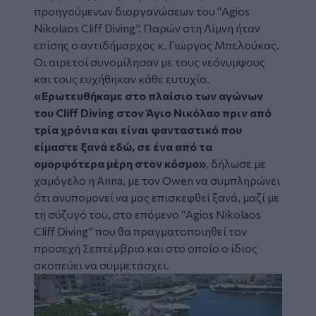
προηγούμενων διοργανώσεων του “Agios
Nikolaos Cliff Diving”. Παρών στη Λίμνη ήταν
επίσης ο αντιδήμαρχος κ. Γιώργος Μπελούκας.
Οι αιρετοί συνομίλησαν με τους νεόνυμφους
και τους ευχήθηκαν κάθε ευτυχία.
«Ερωτευθήκαμε στο πλαίσιο των αγώνων
του Cliff Diving στον Άγιο Νικόλαο πριν από
τρία χρόνια και είναι φανταστικό που
είμαστε ξανά εδώ, σε ένα από τα
ομορφότερα μέρη στον κόσμο»
, δήλωσε με
χαμόγελο η Anna, με τον Owen να συμπληρώνει
ότι ανυπομονεί να μας επισκεφθεί ξανά, μαζί με
τη σύζυγό του, στο επόμενο “Agios Nikolaos
Cliff Diving” που θα πραγματοποιηθεί τον
προσεχή Σεπτέμβριο και στο οποίο ο ίδιος
σκοπεύει να συμμετάσχει.
Image