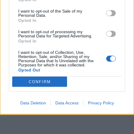
Σε κατάσταση κινητοποίησης αύριο Σάββατο η Κρήτη
λόγω πολύ υψηλού κινδύνου πυρκαγιάς
I want to opt-out of the Sale of my
Personal Data.
Opted In
16:55
Οι τουαλέτες στην Κνωσό και η μπάρα στο φαράγγι της
I want to opt-out of processing my
Σαμαριάς!
Personal Data for Targeted Advertising.
Opted In
16:51
I want to opt-out of Collection, Use,
Γ. Πλακιωτάκης: Συνεχίζεται η αναβάθμιση των σχολικών
Retention, Sale, and/or Sharing of my
μονάδων στο Λασίθι
Personal Data that Is Unrelated with the
Purposes for which it was collected.
Opted Out
16:41
Στο ΥΠΕΝ οι προτάσεις του ΤΕΕ/ΤΑΚ για το μέλλον της
CONFIRM
βιομηχανίας στην Κρήτη
Data Deletion
Data Access
Privacy Policy
ΠΕΡΙΣΣΟΤΕΡΑ