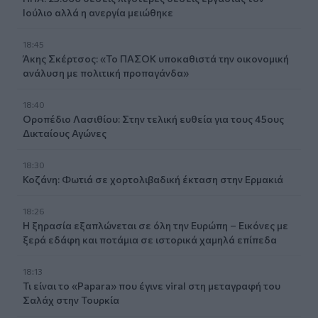
Ιούλιο αλλά η ανεργία μειώθηκε
18:45
Άκης Σκέρτσος: «Το ΠΑΣΟΚ υποκαθιστά την οικονομική
ανάλυση με πολιτική προπαγάνδα»
18:40
Οροπέδιο Λασιθίου: Στην τελική ευθεία για τους 45ους
Δικταίους Αγώνες
18:30
Κοζάνη: Φωτιά σε χορτολιβαδική έκταση στην Ερμακιά
18:26
Η ξηρασία εξαπλώνεται σε όλη την Ευρώπη – Εικόνες με
ξερά εδάφη και ποτάμια σε ιστορικά χαμηλά επίπεδα
18:13
Τι είναι το «Papara» που έγινε viral στη μεταγραφή του
Σαλάχ στην Τουρκία