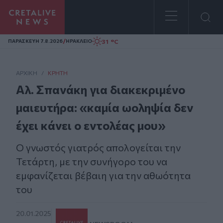
Homepage
/
31 °C
ΠΑΡΑΣΚΕΥΗ 7.8.2026
ΗΡΑΚΛΕΙΟ
ΑΡΧΙΚΗ
/
ΚΡΉΤΗ
Αλ. Σπανάκη για διακεκριμένο
μαιευτήρα: «καμία ωοληψία δεν
έχει κάνει ο εντολέας μου»
Ο γνωστός γιατρός απολογείται την
Τετάρτη, με την συνήγορο του να
εμφανίζεται βέβαιη για την αθωότητα
του
20.01.2025