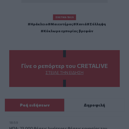
ΣΧΕΤΙΚΆ TAGS
Ηράκλειο
Μαιευτήρας
Χανιά
Σύλληψη
Κύκλωμα εμπορίας βρεφών
Γίνε ο ρεπόρτερ του CRETALIVE
ΣΤΕΊΛΕ ΤΗΝ ΕΊΔΗΣΗ
Ροή ειδήσεων
Δημοφιλή
18:59
ΗΠΑ: 23.000 θέσεις λιγότερες θέσεις εργασίας τον