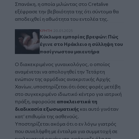
Σπανάκη, η οποία μιλώντας στο
Cretalive
εξέφρασε την βεβαιότητα της ότι σύντομα θα
αποδειχθεί η αθωότητα του εντολέα της.
Κύκλωμα εμπορίας βρεφών: Πώς έγινε στο
ΚΡΗΤΗ
20.01.2025
Κύκλωμα εμπορίας βρεφών: Πώς
έγινε στο Ηράκλειο η σύλληψη του
πασίγνωστου μαιευτήρα
Ο διακεκριμένος γυναικολόγος, ο οποίος
αναμένεται να απολογηθεί την Τετάρτη
ενώπιον της αρμόδιας ανακριτικής Αρχής
Χανίων, υποστηρίζεται ότι όσες φορές μετέβη
στο συγκεκριμένο ιδιωτικό κέντρο για ιατρική
πράξη, αφορούσε
αποκλειστικά τη
διαδικασία εξωσωματικής
και αυτό γινόταν
κατ’ επιθυμία της ασθενούς.
Υποστηρίζεται ακόμα ότι ο εν λόγω γιατρός
που συνελήφθη με ένταλμα για συμμετοχή σε
εγκληματική οργάνωση, εφάρμοζε όλα τα