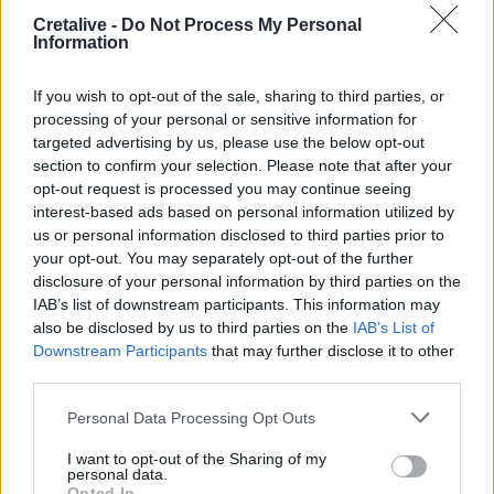
Πυρκαγιά σε έκταση με χαμηλή βλάστηση στο
Cretalive -
Do Not Process My Personal
Μαρκόπουλο Αττικής
Information
17:32
If you wish to opt-out of the sale, sharing to third parties, or
Ελληνικός Ερυθρός Σταυρός: Τι πρέπει να περιέχει ένα
processing of your personal or sensitive information for
φαρμακείο διακοπών
targeted advertising by us, please use the below opt-out
section to confirm your selection. Please note that after your
17:24
opt-out request is processed you may continue seeing
Aποκαλύψεις σοκ για απειλές θανάτου στο Μουντιάλ:
interest-based ads based on personal information utilized by
«Θα ανατινάξω τον Μέσι με τέσσερις βόμβες!»
us or personal information disclosed to third parties prior to
your opt-out. You may separately opt-out of the further
17:22
disclosure of your personal information by third parties on the
Δήμος Πλατανιά: Συνεχίζονται οι καλοκαιρινές
IAB’s list of downstream participants. This information may
εκδηλώσεις “Πολιτιστικό Καλοκαίρι 2026, 16ο Φεστιβάλ
also be disclosed by us to third parties on the
IAB’s List of
Γη - Πολιτισμός- Τουρισμός”
Downstream Participants
that may further disclose it to other
third parties.
17:10
Δήμος Ανωγείων: Ένταξη έργου αγροτικής οδοποιίας στο
Personal Data Processing Opt Outs
Στρατηγικό Σχέδιο ΚΑΠ 2023–2027
I want to opt-out of the Sharing of my
personal data.
17:10
Opted In