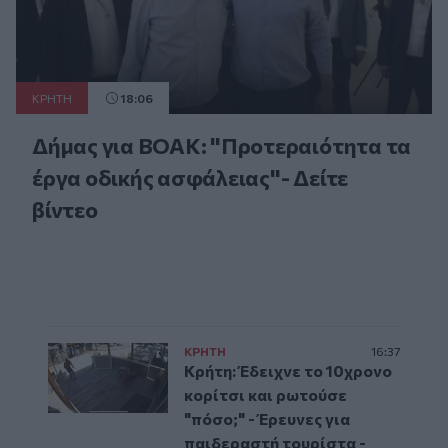
ΚΡΗΤΗ
18:06
Δήμας για ΒΟΑΚ: "Προτεραιότητα τα
έργα οδικής ασφάλειας"- Δείτε
βίντεο
ΚΡΗΤΗ
16:37
Κρήτη: Έδειχνε το 10χρονο
κορίτσι και ρωτούσε
"πόσο;" - Έρευνες για
παιδεραστή τουρίστα -