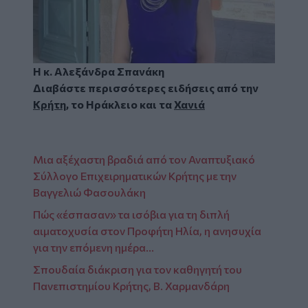
Η κ. Αλεξάνδρα Σπανάκη
Διαβάστε περισσότερες ειδήσεις από την
Κρήτη
,
το
Ηράκλειο
και τα
Χανιά
Μια αξέχαστη βραδιά από τον Αναπτυξιακό
Σύλλογο Επιχειρηματικών Κρήτης με την
Βαγγελιώ Φασουλάκη
Πώς «έσπασαν» τα ισόβια για τη διπλή
αιματοχυσία στον Προφήτη Ηλία, η ανησυχία
για την επόμενη ημέρα…
Σπουδαία διάκριση για τον καθηγητή του
Πανεπιστημίου Κρήτης, Β. Χαρμανδάρη