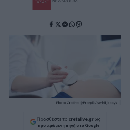
NEWSROOM
Facebook
Twitter
Messenger
Whatsapp
Viber
Photo Credits: @Freepik / serhii_bobyk
Προσθέστε το
cretalive.gr
ως
προτιμώμενη πηγή στο Google