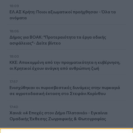
18:09
ΕΛ.ΑΣ Κρήτη: Ποιοι αξιωματικοί προήχθησαν - Όλα τα
ονόματα
18:06
Δήμας για ΒΟΑΚ: "Προτεραιότητα τα έργα οδικής
ασφάλειας"- Δείτε βίντεο
18:00
ΚΚΕ: Αποκομμένη από την πραγματικότητα η κυβέρνηση,
οι Κρητικοί έχουν ανάγκη από ανθρώπινη ζωή
17:57
Ενισχύθηκαν οι πυροσβεστικές δυνάμεις στην πυρκαγιά
σε αγροτοδασική έκταση στο Στεφάνι Κορίνθου
17:40
Χανιά: «4 Εποχές στον Δήμο Πλατανιά» - Εγκαίνια
Ομαδικής Έκθεσης Ζωγραφικής & Φωτογραφίας
17:37