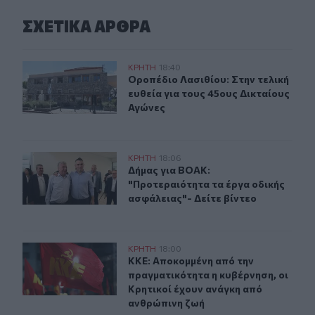
ΣΧΕΤΙΚA AΡΘΡΑ
Οροπέδιο Λασιθίου: Στην τελική ευθεία για τους 45ους
ΚΡΗΤΗ
18:40
Οροπέδιο Λασιθίου: Στην τελική ευ
Οροπέδιο Λασιθίου: Στην τελική
ευθεία για τους 45ους Δικταίους
Αγώνες
Δήμας για ΒΟΑΚ: "Προτεραιότητα τα έργα οδικής ασφάλ
ΚΡΗΤΗ
18:06
Δήμας για ΒΟΑΚ: "Προτεραιότητα τα
Δήμας για ΒΟΑΚ:
"Προτεραιότητα τα έργα οδικής
ασφάλειας"- Δείτε βίντεο
ΚΚΕ: Αποκομμένη από την πραγματικότητα η κυβέρνηση,
ΚΡΗΤΗ
18:00
ΚΚΕ: Αποκομμένη από την πραγματι
ΚΚΕ: Αποκομμένη από την
πραγματικότητα η κυβέρνηση, οι
Κρητικοί έχουν ανάγκη από
ανθρώπινη ζωή