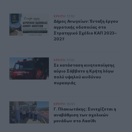
Δήμος Ανωγείων: Ένταξη έργου αγροτικής οδοποιίας σ
ΚΡΗΤΗ
17:10
Δήμος Ανωγείων: Ένταξη έργου αγρ
Δήμος Ανωγείων: Ένταξη έργου
αγροτικής οδοποιίας στο
Στρατηγικό Σχέδιο ΚΑΠ 2023–
2027
Σε κατάσταση κινητοποίησης αύριο Σάββατο η Κρήτη λ
ΚΡΗΤΗ
17:10
Σε κατάσταση κινητοποίησης αύριο
Σε κατάσταση κινητοποίησης
αύριο Σάββατο η Κρήτη λόγω
πολύ υψηλού κινδύνου
πυρκαγιάς
Γ. Πλακιωτάκης: Συνεχίζεται η αναβάθμιση των σχολικ
ΚΡΗΤΗ
16:51
Γ. Πλακιωτάκης: Συνεχίζεται η ανα
Γ. Πλακιωτάκης: Συνεχίζεται η
αναβάθμιση των σχολικών
μονάδων στο Λασίθι