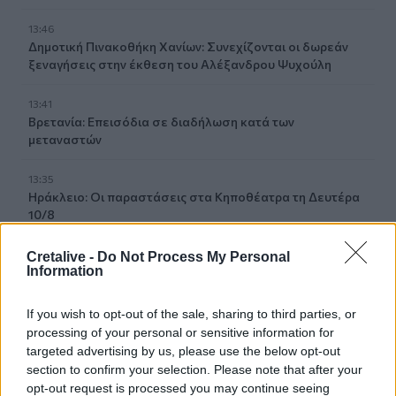
13:46
Δημοτική Πινακοθήκη Χανίων: Συνεχίζονται οι δωρεάν
ξεναγήσεις στην έκθεση του Αλέξανδρου Ψυχούλη
13:41
Βρετανία: Επεισόδια σε διαδήλωση κατά των
μεταναστών
13:35
Ηράκλειο: Οι παραστάσεις στα Κηποθέατρα τη Δευτέρα
10/8
13:30
Cretalive -
Do Not Process My Personal
Information
Νέο πρόστιμο $567 εκατ. στη Meta για βλάβες στην
ψυχική υγεία των παιδιών
If you wish to opt-out of the sale, sharing to third parties, or
13:28
processing of your personal or sensitive information for
"Μπλόκο" στις διακοπές ηλεκτροδότησης στον Πλατανιά
targeted advertising by us, please use the below opt-out
μέσα στην τουριστική περίοδο
section to confirm your selection. Please note that after your
opt-out request is processed you may continue seeing