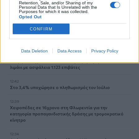
12:56
Retention, Sale, and/or Sharing of my
Personal Data that Is Unrelated with the
Στη Σάμο για τη γιορτή της Μεταμόρφωσης του Σωτήρος
Purposes for which it was collected.
ο Αρχιεπίσκοπος Κρήτης Ευγένιος
Opted Out
12:53
CONFIRM
ΕΟΤ: Η Ελλάδα στις κορυφαίες επιλογές των Ευρωπαίων
ταξιδιωτών
Data Deletion
Data Access
Privacy Policy
12:46
Βλάβη σε ταχύπλοο από Σαντορίνη προς Ηράκλειο - Στο
λιμάνι με ασφάλεια 1.123 επιβάτες
12:42
Στο 3,4% υποχώρησε ο πληθωρισμός τον Ιούλιο
12:39
Xειροπέδες σε 16χρονο στη Φλωρεντία για την
κατηγορία προπαγανδιστικής δράσης με τρομοκρατικό
κίνητρο
12:34