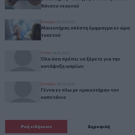
θάνατο νεογνού
Μαιευτήρας υπέστη έμφραγμα εν ώρα το
ΕΛΛAΔΑ
03.07.2022
Μαιευτήρας υπέστη έμφραγμα εν ώρα
τοκετού
Όλα όσα πρέπει να ξέρετε για την κατάψ
ΥΓΕΙΑ
28.10.2021
Όλα όσα πρέπει να ξέρετε για την
κατάψυξη ωαρίων
Γέννα εν πλω με «μαιευτήρα» τον καπετάν
ΕΛΛAΔΑ
19.03.2021
Γέννα εν πλω με «μαιευτήρα» τον
καπετάνιο
Ροή ειδήσεων
Δημοφιλή