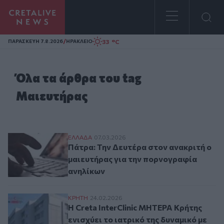
Homepage
/
33 °C
ΠΑΡΑΣΚΕΥΗ 7.8.2026
ΗΡΑΚΛΕΙΟ
Όλα τα άρθρα του tag
Μαιευτήρας
Πάτρα: Την Δευτέρα στον ανακριτή ο μαι
ΕΛΛAΔΑ
07.03.2026
Πάτρα: Την Δευτέρα στον ανακριτή ο
μαιευτήρας για την πορνογραφία
ανηλίκων
Η Creta InterClinic ΜΗΤΕΡΑ Κρήτης ενισχ
ΚΡΗΤΗ
24.02.2026
Η Creta InterClinic ΜΗΤΕΡΑ Κρήτης
ενισχύει το ιατρικό της δυναμικό με