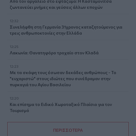
Από τον αργαλειό στο εφτάζυμο: Η Κασταμονίτσα
ζωντανεύει μνήμες και γεύσεις άλλων εποχών
12:32
Συνελήφθη στη Γερμανία 31χρονος καταζητούμενος για
τρεις ανθρωποκτονίες στην Ελλάδα
12:25
Λακωνία: Θανατηφόρο τροχαίο στον Κλαδά
12:23
Με τα σκάφη τους έσωσαν δεκάδες ανθρώπους - Το
"ευχαριστώ" στους ιδιώτες που συνέδραμαν στην
πυρκαγιά του Αγίου Βασιλείου
12:20
Και επίσημα το Ειδικό Χωροταξικό Πλαίσιο για τον
Τουρισμό
ΠΕΡΙΣΣΟΤΕΡΑ