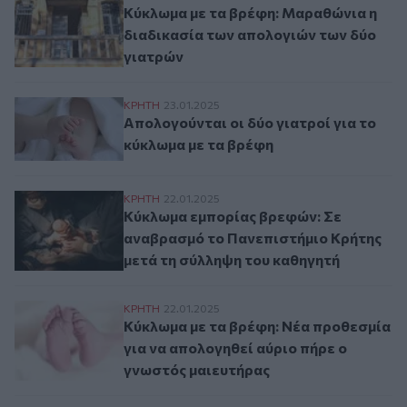
Κύκλωμα με τα βρέφη: Μαραθώνια η
διαδικασία των απολογιών των δύο
γιατρών
Απολογούνται οι δύο γιατροί για το κύκλ
ΚΡΗΤΗ
23.01.2025
Απολογούνται οι δύο γιατροί για το
κύκλωμα με τα βρέφη
Κύκλωμα εμπορίας βρεφών: Σε αναβρασμό
ΚΡΗΤΗ
22.01.2025
Κύκλωμα εμπορίας βρεφών: Σε
αναβρασμό το Πανεπιστήμιο Κρήτης
μετά τη σύλληψη του καθηγητή
Κύκλωμα με τα βρέφη: Νέα προθεσμία για
ΚΡΗΤΗ
22.01.2025
Κύκλωμα με τα βρέφη: Νέα προθεσμία
για να απολογηθεί αύριο πήρε ο
γνωστός μαιευτήρας