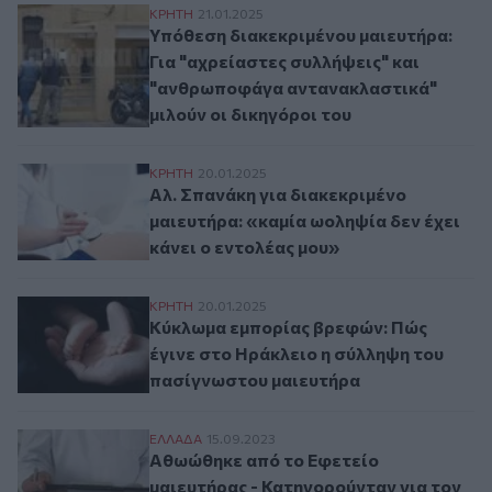
Υπόθεση διακεκριμένου μαιευτήρα: Για "
ΚΡΗΤΗ
21.01.2025
Υπόθεση διακεκριμένου μαιευτήρα:
Για "αχρείαστες συλλήψεις" και
"ανθρωποφάγα αντανακλαστικά"
μιλούν οι δικηγόροι του
Αλ. Σπανάκη για διακεκριμένο μαιευτήρα: 
ΚΡΗΤΗ
20.01.2025
Αλ. Σπανάκη για διακεκριμένο
μαιευτήρα: «καμία ωοληψία δεν έχει
κάνει ο εντολέας μου»
Κύκλωμα εμπορίας βρεφών: Πώς έγινε στ
ΚΡΗΤΗ
20.01.2025
Κύκλωμα εμπορίας βρεφών: Πώς
έγινε στο Ηράκλειο η σύλληψη του
πασίγνωστου μαιευτήρα
Αθωώθηκε από το Εφετείο μαιευτήρας - Κ
ΕΛΛAΔΑ
15.09.2023
Αθωώθηκε από το Εφετείο
μαιευτήρας - Κατηγορούνταν για τον