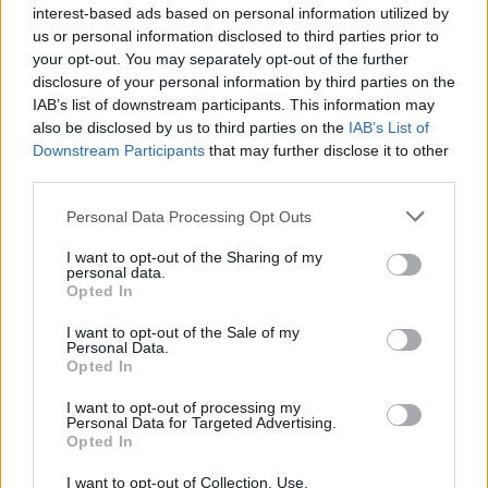
13:22
interest-based ads based on personal information utilized by
Συνελήφθη πρώην κυβερνήτης στο Μεξικό για την
us or personal information disclosed to third parties prior to
εξαφάνιση 43 φοιτητών πριν από 12 χρόνια
your opt-out. You may separately opt-out of the further
disclosure of your personal information by third parties on the
13:18
IAB’s list of downstream participants. This information may
Σαμαριά: Νέα παρέμβαση Καλογερή για τα κλεισίματα
also be disclosed by us to third parties on the
IAB’s List of
του Φαραγγιού - "Πολλές φορές είναι αδικαιολόγητα"
Downstream Participants
that may further disclose it to other
third parties.
13:13
Personal Data Processing Opt Outs
Συνελήφθη στη Γερμανία ένας από τους εκτελεστές της
«Greek Mafia» - Κατηγορείται και για τη δολοφονία
I want to opt-out of the Sharing of my
Ζαμπούνη
personal data.
Opted In
13:03
Κρητικές γεύσεις και μουσική παράδοση σε μια
I want to opt-out of the Sale of my
Personal Data.
ξεχωριστή βραδιά στο Αβδού
Opted In
13:03
I want to opt-out of processing my
Personal Data for Targeted Advertising.
Αργεντινή: Επεισόδια μετά το τέλος κινητοποίησης κατά
Opted In
νομοσχεδίου ιδιοκτησίας
I want to opt-out of Collection, Use,