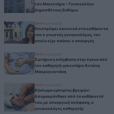
τον Μαιευτήρα – Γυναικολόγο
Δημοσθένους Ευθύμιο
Επιστρέφει κανονικά στα καθήκοντα του ο
ΚΡΗΤΗ
29.04.2025
Επιστρέφει κανονικά στα καθήκοντα
του ο γνωστός γυναικολόγος, τον
οποίο είχε παύσει ο υπουργός
Σωτήρια η επέμβαση στην έγκυο από τον
ΚΡΗΤΗ
12.02.2025
Σωτήρια η επέμβαση στην έγκυο από
τον καθηγητή-μαιευτήρα Αντώνη
Μακρυγιαννάκη
Κύκλωμα εμπορίας βρεφών: Απομακρύνθηκ
ΚΡΗΤΗ
30.01.2025
Κύκλωμα εμπορίας βρεφών:
Απομακρύνθηκε από τα καθήκοντά
του, με υπουργική απόφαση, ο
γυναικολόγος καθηγητής