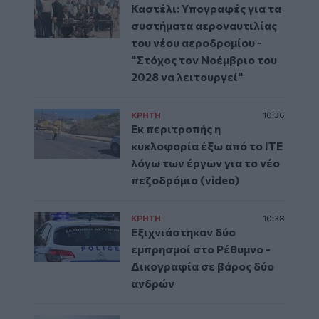
Καστέλι: Υπογραφές για τα
συστήματα αεροναυτιλίας
του νέου αεροδρομίου -
"Στόχος τον Νοέμβριο του
2028 να λειτουργεί"
ΚΡΗΤΗ
10:36
Εκ περιτροπής η
κυκλοφορία έξω από το ΙΤΕ
λόγω των έργων για το νέο
πεζοδρόμιο (video)
ΚΡΗΤΗ
10:38
Εξιχνιάστηκαν δύο
εμπρησμοί στο Ρέθυμνο -
Δικογραφία σε βάρος δύο
ανδρών