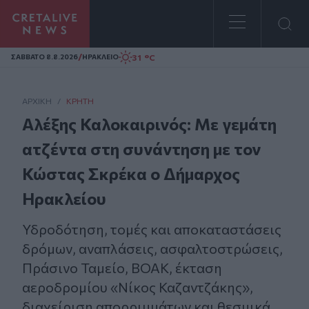
Homepage
/
31 °C
ΣAΒΒΑΤΟ 8.8.2026
ΗΡΑΚΛΕΙΟ
ΑΡΧΙΚΗ
/
ΚΡΉΤΗ
Αλέξης Καλοκαιρινός: Με γεμάτη
ατζέντα στη συνάντηση με τον
Κώστας Σκρέκα ο Δήμαρχος
Ηρακλείου
Υδροδότηση, τομές και αποκαταστάσεις
δρόμων, αναπλάσεις, ασφαλτοστρώσεις,
Πράσινο Ταμείο, ΒΟΑΚ, έκταση
αεροδρομίου «Νίκος Καζαντζάκης»,
διαχείριση απορριμμάτων και θεσμικά