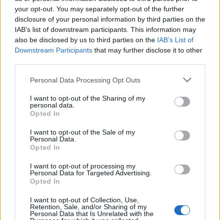
your opt-out. You may separately opt-out of the further
05:41
disclosure of your personal information by third parties on the
Φεύγουμε για διακοπές; Τα 7 πράγματα που πρέπει να
IAB’s list of downstream participants. This information may
κάνουμε στο σπίτι πριν κλείσουμε την πόρτα
also be disclosed by us to third parties on the
IAB’s List of
Downstream Participants
that may further disclose it to other
04:11
third parties.
Μαγειρεμένο ρύζι: Πόσο διατηρείται στο ψυγείο και τα
συχνά λάθη που πρέπει να προσέξουμε
Personal Data Processing Opt Outs
03:16
I want to opt-out of the Sharing of my
personal data.
Οι ειδικοί εξηγούν: Το κλιματιστικό ρυθμίζει τη
Opted In
θερμοκρασία, ο ανεμιστήρας οροφής αλλάζει την
αίσθηση
I want to opt-out of the Sale of my
Personal Data.
Opted In
02:30
Αυξάνονται οι ενδείξεις για ζωή στον Άρη
I want to opt-out of processing my
Personal Data for Targeted Advertising.
01:30
Opted In
Ειδικός λέει ποια φυτά να βάλεις στο μπαλκόνι σου το
καλοκαίρι
I want to opt-out of Collection, Use,
Retention, Sale, and/or Sharing of my
Personal Data that Is Unrelated with the