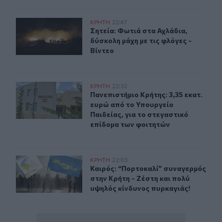
Σητεία: Φωτιά στα Αχλάδια, δύσκολη μάχη με τις φλόγες
ΚΡΗΤΗ
22:47
Σητεία: Φωτιά στα Αχλάδια, δύσκολη
Σητεία: Φωτιά στα Αχλάδια,
δύσκολη μάχη με τις φλόγες -
Βίντεο
Πανεπιστήμιο Κρήτης: 3,35 εκατ. ευρώ από το Υπουργεί
ΚΡΗΤΗ
22:32
Πανεπιστήμιο Κρήτης: 3,35 εκατ. ε
Πανεπιστήμιο Κρήτης: 3,35 εκατ.
ευρώ από το Υπουργείο
Παιδείας, για το στεγαστικό
επίδομα των φοιτητών
Καιρός: “Πορτοκαλί” συναγερμός στην Κρήτη - Ζέστη κ
ΚΡΗΤΗ
22:03
Καιρός: “Πορτοκαλί” συναγερμός στ
Καιρός: “Πορτοκαλί” συναγερμός
στην Κρήτη - Ζέστη και πολύ
υψηλός κίνδυνος πυρκαγιάς!