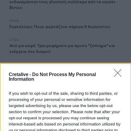
ενδυναμώνουν τους γλουτούς καλύτερα από τα squats -
Βίντεο
07:06
Εορτολόγιο: Ποιοι γιορτάζουν σήμερα 8 Αυγούστου
07:00
Αντί για καφέ: Τρία ροφήματα για άμεσο "ξύπνημα" και
ενέργεια που διαρκεί
06:55
Πυρκαγιές: «Πολύ υψηλός» ο κίνδυνος και σήμερα στην
Cretalive -
Do Not Process My Personal
Κρήτη - Δείτε χάρτη
Information
06:44
If you wish to opt-out of the sale, sharing to third parties, or
Σητεία: Καλύτερη η εικόνα με την φωτιά στα Αχλάδια -
processing of your personal or sensitive information for
Βίντεο
targeted advertising by us, please use the below opt-out
section to confirm your selection. Please note that after your
06:21
opt-out request is processed you may continue seeing
Το αφράτο και κρεμώδες νηστίσιμο παγωτό βανίλια,
interest-based ads based on personal information utilized by
χωρίς παγωτομηχανή
us or personal information disclosed to third parties prior to