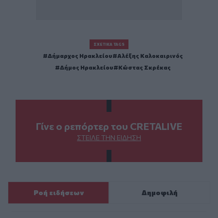
ΣΧΕΤΙΚΆ TAGS
Δήμαρχος Ηρακλείου
Αλέξης Καλοκαιρινός
Δήμος Ηρακλείου
Κώστας Σκρέκας
Γίνε ο ρεπόρτερ του CRETALIVE
ΣΤΕΊΛΕ ΤΗΝ ΕΊΔΗΣΗ
Ροή ειδήσεων
Δημοφιλή