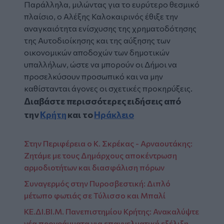
Παράλληλα, μιλώντας για το ευρύτερο θεσμικό
πλαίσιο, ο Αλέξης Καλοκαιρινός έθιξε την
αναγκαιότητα ενίσχυσης της χρηματοδότησης
της Αυτοδιοίκησης και της αύξησης των
οικονομικών αποδοχών των δημοτικών
υπαλλήλων, ώστε να μπορούν οι Δήμοι να
προσελκύσουν προσωπικό και να μην
καθίστανται άγονες οι σχετικές προκηρύξεις.
Διαβάστε περισσότερες ειδήσεις από
την
Κρήτη
και το
Ηράκλειο
Στην Περιφέρεια ο Κ. Σκρέκας - Αρναουτάκης:
Ζητάμε με τους Δημάρχους αποκέντρωση
αρμοδιοτήτων και διασφάλιση πόρων
Συναγερμός στην Πυροσβεστική: Διπλό
μέτωπο φωτιάς σε Τύλισσο και Μπαλί
ΚΕ.ΔΙ.ΒΙ.Μ. Πανεπιστημίου Κρήτης: Ανακαλύψτε
νέα προγράμματα για επαγγελματική εξέλιξη