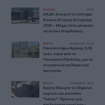
ΕΛΛAΔΑ
07:15
ΑΑΔΕ: Ανοιχτό το σύστημα
Ενιαίας Αίτησης Ενίσχυσης
2025 – Μέχρι πότε μπορούν
να γίνουν διορθώσεις
ΚΡΗΤΗ
07.08.2026 - 22:32
Πανεπιστήμιο Κρήτης: 3,35
εκατ. ευρώ από το
Υπουργείο Παιδείας, για το
στεγαστικό επίδομα των
φοιτητών
ΚΡΗΤΗ
07.08.2026 - 16:37
Κρήτη: Έδειχνε το 10χρονο
κορίτσι και ρωτούσε
"πόσο;" - Έρευνες για
παιδεραστή τουρίστα -