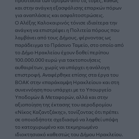
προστασία των δρόμων από τις τομές, καθώς
και στην ανάγκη εξασφάλισης επαρκών πόρων
για αναπλάσεις και ασφαλτοστρώσεις.
Ο Αλέξης Καλοκαιρινός τόνισε ιδιαίτερα την
ανάγκη να επιστρέφει η Πολιτεία πόρους που
λαμβάνει από τους Δήμους, φέρνοντας ως
παράδειγμα το Πράσινο Ταμείο, στο οποίο από
το Δήμο Ηρακλείου έχουν δοθεί περίπου
100.000.000 ευρώ για τακτοποιήσεις
αυθαιρέτων, χωρίς να υπάρχει η ανάλογη
επιστροφή. Αναφέρθηκε επίσης στα έργα του
ΒΟΑΚ στην «παράκαμψη Ηρακλείου» και στη
συνεννόηση που υπάρχει με το Υπουργείο
Υποδομών & Μεταφορών, αλλά και στην
αξιοποίηση της έκτασης του αεροδρομίου
«Νίκος Καζαντζάκης», τονίζοντας ότι πρέπει
σε οποιοδήποτε σχεδιασμό να ληφθεί υπόψη
το κατοχυρωμένο και τεκμηριωμένο
ιδιοκτησιακό καθεστώς του Δήμου Ηρακλείου.