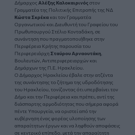
Δήμαρχος
Αλέξης Καλοκαιρινός
στον
Γραμματέα της Πολιτικής Επιτροπής της
ΝΔ
Κώστα Σκρέκα
και τον Γραμματέα
Οργανωτικού και Διευθυντή του Γραφείου του
Πρωθυπουργού Στέλιο Κονταδάκη, σε
συνάντηση που πραγματοποιήθηκε στην
Περιφέρεια Κρήτης
παρουσία του
Περιφερειάρχη
Σταύρου Αρναουτάκη
,
Βουλευτών, Αντιπεριφερειαρχών και
Δημάρχων της Π.Ε.
Ηρακλείου
.
Ο Δήμαρχος Ηρακλείου έβαλε στην ατζέντα
της συνάντησης το ζήτημα της υδροδότησης
του Ηρακλείου, τονίζοντας ότι υπερβαίνει τον
Δήμο και την Περιφέρεια και πρέπει, αντί της
διάσπαρτης αρμοδιότητας που σήμερα αφορά
πέντε Υπουργεία, να οριστεί από την
κυβέρνηση ένας φορέας υλοποίησης των
απαραίτητων έργων και να ληφθούν αποφάσεις
σε κεντρικό επίπεδο, μετά την απαραίτητη