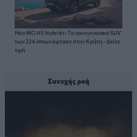
Νέο MG HS Hybrid+: Το οικογενειακό SUV
των 224 ίππων έφτασε στην Κρήτη - Δείτε
τιμή
Συνεχής ροή