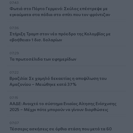
07:43
Φωτιά στο Πόρτο Γερμενό: Σκύλος επέστρεψε με
εγκαύματα στα πόδια στο σπίτι που τον φρόντιζαν
07:36
Στήριξη Τραμπ στον νέο πρόεδρο της Κολομβίας με
«βοήθεια» 1 δισ. δολαρίων
07:29
Τα πρωτοσέλιδα των εφημερίδων
07:22
Βραζιλία: Σε χαμηλό δεκαετίας η αποψίλωση του
Αμαζονίου – Μειώθηκε κατά 37%
07:15
ΑΑΔΕ: Ανοιχτό το σύστημα Ενιαίας Αίτησης Ενίσχυσης
2025 – Μέχρι πότε μπορούν να γίνουν διορθώσεις
07:07
Τέσσερις ασκήσεις σε όρθια στάση που μετά τα 60