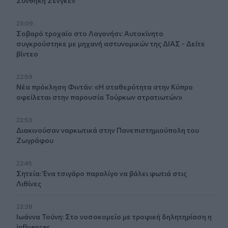
Συνθήκη Σένγκεν
23:09
Σοβαρό τροχαίο στο Λαγονήσι: Αυτοκίνητο
συγκρούστηκε με μηχανή αστυνομικών της ΔΙΑΣ - Δείτε
βίντεο
22:59
Νέα πρόκληση Φιντάν: «Η σταθερότητα στην Κύπρο
οφείλεται στην παρουσία Τούρκων στρατιωτών»
22:53
Διακινούσαν ναρκωτικά στην Πανεπιστημιούπολη του
Ζωγράφου
22:45
Σητεία: Ένα τσιγάρο παραλίγο να βάλει φωτιά στις
Λιθίνες
22:38
Ιωάννα Τούνη: Στο νοσοκομείο με τροφική δηλητηρίαση η
influencer