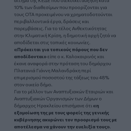
αίτημα της ΚΕΔΕ που διεκδικεί αύξηση κατά
10% των διαθεσίμων που προορίζονται για
τους ΟΤΑ προκειμένου να χρηματοδοτούνται
περιβαλλοντικά έργα, δράσεις και
παρεμβάσεις. Για το τέλος Ανθεκτικότητας
στην Κλιματική Κρίση, η δημοτική αρχή ζητά να
αποδίδεται στις τοπικές κοινωνίες.
«Πρόκειται για τοπικούς πόρους που δεν
αποδίδονται»
είπε ο κ. Καλοκαιρινός και
έκανε αναφορά στην πρόταση του δημάρχου
Πλατανιά Γιάννη Μαλανδράκη περί
επιμερισμού ποσοστού της τάξεως του 48%
στον οικείο δήμο.
Για το μέλλον των Αναπτυξιακών Εταιριών και
Αναπτυξιακών Οργανισμών των Δήμων ο
δήμαρχος Ηρακλείου επισήμανε ότι
«η
εξομοίωση της με τους φορείς της γενικής
κυβέρνησης ακυρώνει τον προορισμό τους με
αποτέλεσμα να χάνουν την ευελιξία τους»
.