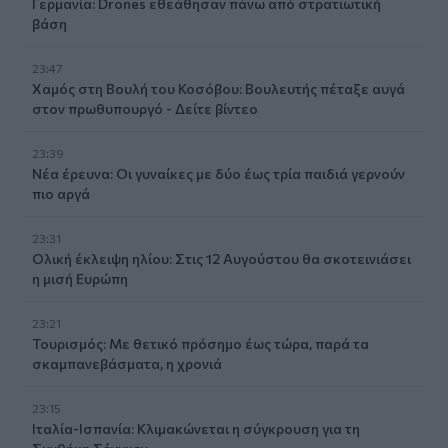
Γερμανία: Drones εθεάθησαν πάνω από στρατιωτική
βάση
23:47
Χαμός στη Βουλή του Κοσόβου: Βουλευτής πέταξε αυγά
στον πρωθυπουργό - Δείτε βίντεο
23:39
Νέα έρευνα: Οι γυναίκες με δύο έως τρία παιδιά γερνούν
πιο αργά
23:31
Ολική έκλειψη ηλίου: Στις 12 Αυγούστου θα σκοτεινιάσει
η μισή Ευρώπη
23:21
Τουρισμός: Με θετικό πρόσημο έως τώρα, παρά τα
σκαμπανεβάσματα, η χρονιά
23:15
Ιταλία-Ισπανία: Κλιμακώνεται η σύγκρουση για τη