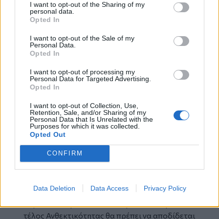
υπάρχουν λεφτά”».
I want to opt-out of the Sharing of my
personal data.
Opted In
Η ανεξάρτητη δημοτική σύμβουλος
Αντιγόνη
I want to opt-out of the Sale of my
Ανδρεάκη
επισήμανε μεταξύ άλλων:
Personal Data.
«Η συζήτηση για τον νέο κώδικα, δεν είναι
Opted In
τεχνική κωδικοποίηση της νομοθεσίας. Θα
I want to opt-out of processing my
είναι οι δήμοι πυλώνες δημοκρατίας και
Personal Data for Targeted Advertising.
ανάπτυξης ή θα συνεχίσουν να λειτουργούν
Opted In
υπό επιτήρηση από το κεντρικό κράτος; Η
I want to opt-out of Collection, Use,
λειτουργία των ΟΤΑ μπορεί να διευκολύνεται,
Retention, Sale, and/or Sharing of my
Personal Data that Is Unrelated with the
αλλά δεν εκσυγχρονίζεται. Το σχέδιο που
Purposes for which it was collected.
παρουσιάζεται δεν ενισχύει την αυτονομία της
Opted Out
ΤΑ, αλλά την υποβαθμίζει σταδιακά.
CONFIRM
Το Τέλος Τοπικής Ανάπτυξης, δεν μπορεί και
δεν πρέπει να μετατρέπεται σε
φοροεισπρακτικό μηχανισμό. Η αύξηση του
Data Deletion
Data Access
Privacy Policy
ποσοστού από τους πόρους του Πράσινου
Ταμείου θα πρέπει να είναι προϋπόθεση. Το
τέλος Ανθεκτικότητας θα πρέπει να αποδίδεται