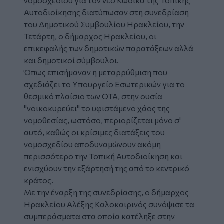
νομοσχεδίου για τον νέο
Κώδικα της Τοπικής
Αυτοδιοίκησης
διατύπωσαν στη συνεδρίαση
του
Δημοτικού Συμβουλίου Ηρακλείου
, την
Τετάρτη, ο δήμαρχος Ηρακλείου, οι
επικεφαλής των δημοτικών παρατάξεων αλλά
και δημοτικοί σύμβουλοι.
Όπως επισήμαναν η μεταρρύθμιση που
σχεδιάζει το Υπουργείο Εσωτερικών για το
θεσμικό πλαίσιο των ΟΤΑ, στην ουσία
"νοικοκυρεύει" το υφιστάμενο χάος της
νομοθεσίας, ωστόσο, περιορίζεται μόνο σ'
αυτό, καθώς οι κρίσιμες διατάξεις του
νομοσχεδίου αποδυναμώνουν ακόμη
περισσότερο την Τοπική Αυτοδιοίκηση και
ενισχύουν την εξάρτησή της από το κεντρικό
κράτος.
Με την έναρξη της συνεδρίασης, ο δήμαρχος
Ηρακλείου Αλέξης Καλοκαιρινός συνόψισε τα
συμπεράσματα στα οποία κατέληξε στην