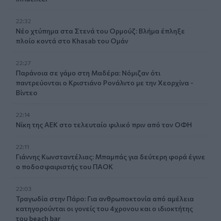
22:32
Νέο χτύπημα στα Στενά του Ορμούζ: Βλήμα έπληξε
πλοίο κοντά στο Khasab του Ομάν
22:27
Παράνοια σε γάμο στη Μαδέρα: Νόμιζαν ότι
παντρεύονται ο Κριστιάνο Ρονάλντο με την Χεορχίνα -
Βίντεο
22:14
Nίκη της ΑΕΚ στο τελευταίο φιλικό πριν από τον ΟΦΗ
22:11
Γιάννης Κωνσταντέλιας: Μπαμπάς για δεύτερη φορά έγινε
ο ποδοσφαιριστής του ΠΑΟΚ
22:03
Τραγωδία στην Πάρο: Για ανθρωποκτονία από αμέλεια
κατηγορούνται οι γονείς του 4χρονου και ο ιδιοκτήτης
του beach bar