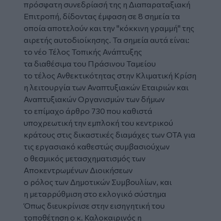
πρόσφατη συνεδρίασή της η Διαπαραταξιακή
Επιτροπή, δίδοντας έμφαση σε 8 σημεία τα
οποία αποτελούν και την "κόκκινη γραμμή" της
αιρετής αυτοδιοίκησης. Τα σημεία αυτά είναι:
το νέο Τέλος Τοπικής Ανάπτυξης
τα διαθέσιμα του Πράσινου Ταμείου
το τέλος Ανθεκτικότητας στην Κλιματική Κρίση
η λειτουργία των Αναπτυξιακών Εταιριών και
Αναπτυξιακών Οργανισμών των δήμων
το επίμαχο άρθρο 730 που καθιστά
υποχρεωτική την εμπλοκή του κεντρικού
κράτους στις δικαστικές διαμάχες των ΟΤΑ για
τις εργασιακό καθεστώς συμβασιούχων
ο θεσμικός μετασχηματισμός των
Αποκεντρωμένων Διοικήσεων
ο ρόλος των Δημοτικών Συμβουλίων, και
η μεταρρύθμιση στο εκλογικό σύστημα
Όπως διευκρίνισε στην εισηγητική του
τοποθέτηση ο κ. Καλοκαιρινός η