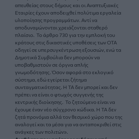
απευθείας στους δήμους και οι Αναπτυξιακές
Εταιρίες έχουν αποδειχθεί πολύτιμα εργαλεία
υλοποίησης προγραμμάτων. Αντί να
αποδυναμώνονται χρειάζονται σταθερό
πλαίσιο. Το άρθρο 730 για την εμπλοκή του
κράτους στις δικαστικές υποθέσεις των ΟΤΑ
οδηγεί σε υπερσυγκέντρωση εξουσιών, ενώ τα
Δημοτικά Συμβούλια δεν μπορούν να
υποβαθμιστούν σε όργνα απλής
γνωμοδότησης. Όσον αφορά στο εκλογικό
σύστημα, εδώ εγείρεται ζήτημα
συνταγματικότητας. Η ΤΑ δεν μπορεί και δεν
πρέπει να είναι ο φτωχός συγγενής της
κεντρικής διοίκησης. Το ζητούμενο είναι να
έχουμε έναν νέο σύγχρονο κώδικα. Η ΤΑ δεν
ζητά προνόμια αλλά τον θεσμικό χώρο που της
αναλογεί και τα μέσα για να ανταποκριθεί στις
ανάγκες των πολιτών».