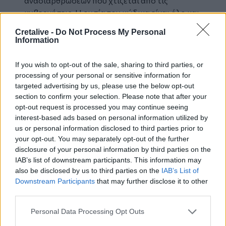
αναδιαρθρώσεων που χτίζεται από τις
κυβερνήσεις. Η ουσία του κώδικα είναι όλο και
λιγότερα χρήματα από το κράτος στους
Cretalive -
Do Not Process My Personal
δήμους και όλο περισσότερα βάρη στους
Information
δημότες, περισσότερες υπηρεσίες στους
εργολάβους, και λιγότερο προσωπικό.
If you wish to opt-out of the sale, sharing to third parties, or
Αυτός είναι ο πυρήνας, δεν βελτιώνεται, δεν
processing of your personal or sensitive information for
διορθώνεται, και γι’ αυτό απορρίπτεται
targeted advertising by us, please use the below opt-out
section to confirm your selection. Please note that after your
συνολικά. Η Λαϊκή Συσπείρωση δεν κλήθηκε
opt-out request is processed you may continue seeing
στη Διαπαραταξιακή Επιτροπή. Εξάλλου,
interest-based ads based on personal information utilized by
θεωρούμε ότι η ουσιαστική συζήτηση πρέπει να
us or personal information disclosed to third parties prior to
γίνεται μέσα στην αίθουσα του Δημοτικού
your opt-out. You may separately opt-out of the further
Συμβουλίου. Δεν μπορούμε να συμφωνήσουμε
disclosure of your personal information by third parties on the
στη θέση σας που στην ουσία δεν αμφισβητεί
IAB’s list of downstream participants. This information may
τον κώδικα. Οι δήμοι πρέπει να
also be disclosed by us to third parties on the
IAB’s List of
Downstream Participants
that may further disclose it to other
χρηματοδοτούνται εξ ολοκλήρου από το
third parties.
κράτος. Για μας αυτό είναι πεδίο σύγκρουσης
για τις πραγματικές ανάγκες του λαού.
Personal Data Processing Opt Outs
Καλούμε τον λαό να μη συμβιβάζεται με το “δεν