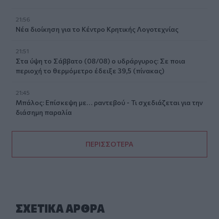
21:56
Νέα διοίκηση για το Κέντρο Κρητικής Λογοτεχνίας
21:51
Στα ύψη το Σάββατο (08/08) ο υδράργυρος: Σε ποια
περιοχή το θερμόμετρο έδειξε 39,5 (πίνακας)
21:45
Μπάλος: Επίσκεψη με… ραντεβού - Τι σχεδιάζεται για την
διάσημη παραλία
ΠΕΡΙΣΣΟΤΕΡΑ
ΣΧΕΤΙΚA AΡΘΡΑ