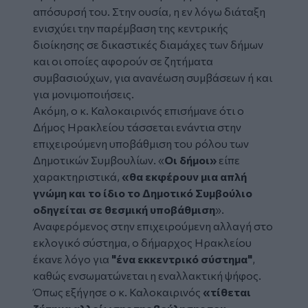
απόσυρσή του. Στην ουσία, η εν λόγω διάταξη
ενισχύει την παρέμβαση της κεντρικής
διοίκησης σε δικαστικές διαμάχες των δήμων
και οι οποίες αφορούν σε ζητήματα
συμβασιούχων, για ανανέωση συμβάσεων ή και
για μονιμοποιήσεις.
Ακόμη, ο κ. Καλοκαιρινός επισήμανε ότι ο
Δήμος Ηρακλείου τάσσεται ενάντια στην
επιχειρούμενη υποβάθμιση του ρόλου των
Δημοτικών Συμβουλίων. «
Οι δήμοι»
είπε
χαρακτηριστικά,
«θα εκφέρουν μια απλή
γνώμη και το ίδιο το Δημοτικό Συμβούλιο
οδηγείται σε θεσμική υποβάθμιση
».
Αναφερόμενος στην επιχειρούμενη αλλαγή στο
εκλογικό σύστημα, ο δήμαρχος Ηρακλείου
έκανε λόγο για
"ένα εκκεντρικό σύστημα"
,
καθώς ενσωματώνεται η εναλλακτική ψήφος.
Όπως εξήγησε ο κ. Καλοκαιρινός
«τίθεται