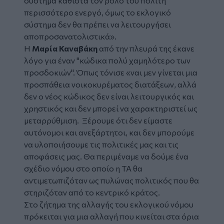
σύστημα καθιστά τον ρόλο του πολίτη
περισσότερο ενεργό, όμως το εκλογικό
σύστημα δεν θα πρέπει να λειτουργήσει
αποπροσανατολιστικά
».
Η
Μαρία Καναβάκη
από την πλευρά της έκανε
λόγο για έναν "κώδικα πολύ χαμηλότερο των
προσδοκιών". Όπως τόνισε «
ναι μεν γίνεται μια
προσπάθεια νοικοκυρέματος διατάξεων, αλλά
δεν ο νέος κώδικος δεν είναι λειτουργικός και
χρηστικός και δεν μπορεί να χαρακτηριστεί ως
μεταρρύθμιση. Ξέρουμε ότι δεν είμαστε
αυτόνομοι και ανεξάρτητοι, και δεν μπορούμε
να υλοποιήσουμε τις πολιτικές μας και τις
αποφάσεις μας. Θα περιμέναμε να δούμε ένα
σχέδιο νόμου στο οποίο η ΤΑ θα
αντιμετωπιζόταν ως πυλώνας πολιτικός που θα
στηριζόταν από το κεντρικό κράτος.
Στο ζήτημα της αλλαγής του εκλογικού νόμου
πρόκειται για μια αλλαγή που κινείται στα όρια