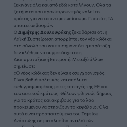
ξεκινάνε όλα και από εδώ καταλήγουν. Όλα τα
ζητήματα που προκύπρουν εμάς καλεί το
κράτος για να τα αντιμετωπίσουμε. Γι αυτό η ΤΑ
απαιτεί σεβασμό».
Ο
Δημήτρης Δουλουφάκης
ξεκαθάρισε ότι η
Λαϊκή Συσπείρωση απορρίπτει τον νέο κώδικα
στο σύνολό του και επισήμανε ότι η παράταξη
δεν κλήθηκε να συμμετάσχει στη
Διαπαραταξιακή Επιτροπή. Μεταξύ άλλων
σημείωσε:
«Ο νέος κώδικας δεν είναι εκσυγχρονισμός.
Είναι βαθιά πολιτικός και απόλυτα
ευθυγραμμισμένος με τις επιταγές της ΕΕ και
του αστικού κράτους. Θέλουν φθηνούς δήμους
για το κράτος και ακριβούς για το λαό
προκειμένου να στηρίζουν το κεφάλαιο. Όλα
αυτά είναι προαπαιτούμενα του Ταμείου
Ανάπτυξης σε μια αλυσίδα αντιλαϊκών