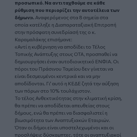
προσωπικό. Να αντιταχθούμε σε κάθε
ρύθμιση που περιορίζει την αυτοτέλεια των
δήμων».
Αναφερόμενος στα 8 σημεία στα
οποία κατέληξε η Διαπαραταξιακή Επιτροπή
στην πρόσφατη συνεδρίασή της ο κ.
Καραμαλάκης επισήμανε:
«Αντί η κυβέρνηση να αποδίδει το Τέλος
Τοπικής Ανάπτυξης στους ΟΤΑ, προσπαθεί να
δημιουργήσει έναν αυτοδιοικητικό ΕΝΦΙΑ. Οι
πόροι του Πράσινου Ταμείου δεν γίνεται να
είναι δεσμευμένοι κεντρικά και να μην
αποδίδονται. Γι' αυτό η ΚΕΔΕ ζητά την αύξηση
των πόρων στο 10% τουλάχιστον.
Το τέλος Ανθεκτικότητας στην κλιματική κρίση,
θα πρέπει να αποδίδεται απευθείας στους
δήμους, ενώ θα πρέπει να διασφαλιστεί η
βιωσιμότητα των Αναπτυξιακών Εταιριών.
Όταν οι δήμοι είναι υποστελεχωμένοι και οι
προσλήψεις δύσκαμπτες, τότε οι αναπτυξιακοί