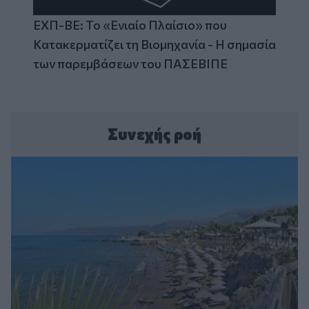
ΕΧΠ-ΒΕ: Το «Ενιαίο Πλαίσιο» που
Κατακερματίζει τη Βιομηχανία - Η σημασία
των παρεμβάσεων του ΠΑΣΕΒΙΠΕ
Συνεχής ροή