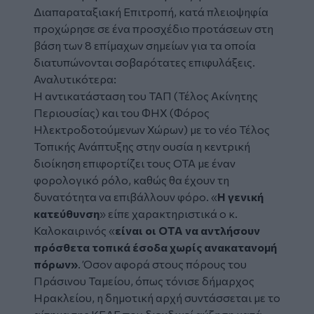
Διαπαραταξιακή Επιτροπή, κατά πλειοψηφία
προχώρησε σε ένα προσχέδιο προτάσεων στη
βάση των 8 επίμαχων σημείων για τα οποία
διατυπώνονται σοβαρότατες επιφυλάξεις.
Αναλυτικότερα:
Η αντικατάσταση του ΤΑΠ (Τέλος Ακίνητης
Περιουσίας) και του ΦΗΧ (Φόρος
Ηλεκτροδοτούμενων Χώρων) με το νέο Τέλος
Τοπικής Ανάπτυξης στην ουσία η κεντρική
διοίκηση επιφορτίζει τους ΟΤΑ με έναν
φορολογικό ρόλο, καθώς θα έχουν τη
δυνατότητα να επιβάλλουν φόρο. «
Η γενική
κατεύθυνση
» είπε χαρακτηριστικά ο κ.
Καλοκαιρινός «
είναι οι ΟΤΑ να αντλήσουν
πρόσθετα τοπικά έσοδα χωρίς ανακατανομή
πόρων»
. Όσον αφορά στους πόρους του
Πράσινου Ταμείου, όπως τόνισε δήμαρχος
Ηρακλείου, η δημοτική αρχή συντάσσεται με το