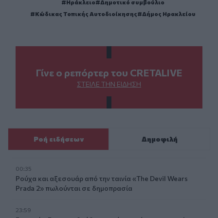
Ηράκλειο
Δημοτικό συμβούλιο
Κώδικας Τοπικής Αυτοδιοίκησης
Δήμος Ηρακλείου
Γίνε ο ρεπόρτερ του CRETALIVE
ΣΤΕΊΛΕ ΤΗΝ ΕΊΔΗΣΗ
Ροή ειδήσεων
Δημοφιλή
00:35
Ρούχα και αξεσουάρ από την ταινία «The Devil Wears
Prada 2» πωλούνται σε δημοπρασία
23:59