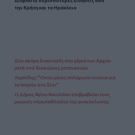
Διαβάστε περισσότερες ειδήσεις από
την
Κρήτη
και το
Ηράκλειο
Δύο ακόμη διακινητές στα χέρια των Αρχών
μετά από διασώσεις μεταναστών
Λεμπίδης: "Οκτώ μήνες απλήρωτα ενοίκια για
το Ιατρείο στο Σίσι"
Ο Δήμος Αγίου Νικολάου επιβραβεύει τους
μικρούς «πρωταθλητές» της ανακύκλωσης