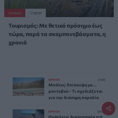
ΕΛΛAΔΑ
23:21
Τουρισμός: Με θετικό πρόσημο έως
τώρα, παρά τα σκαμπανεβάσματα, η
χρονιά
ΚΡΗΤΗ
21:45
Μπάλος: Επίσκεψη με…
ραντεβού - Τι σχεδιάζεται
για την διάσημη παραλία
ΚΡΗΤΗ
19:59
Ηράκλειο: Δικογραφία για