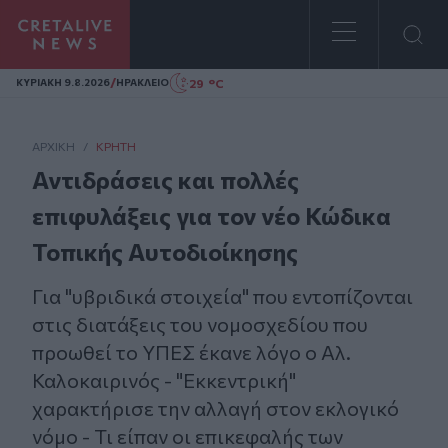
Homepage
/
29 °C
ΚΥΡΙΑΚΗ 9.8.2026
ΗΡΑΚΛΕΙΟ
ΑΡΧΙΚΗ
/
ΚΡΉΤΗ
Αντιδράσεις και πολλές
επιφυλάξεις για τον νέο Κώδικα
Τοπικής Αυτοδιοίκησης
Για "υβριδικά στοιχεία" που εντοπίζονται
στις διατάξεις του νομοσχεδίου που
προωθεί το ΥΠΕΣ έκανε λόγο ο Αλ.
Καλοκαιρινός - "Εκκεντρική"
χαρακτήρισε την αλλαγή στον εκλογικό
νόμο - Τι είπαν οι επικεφαλής των