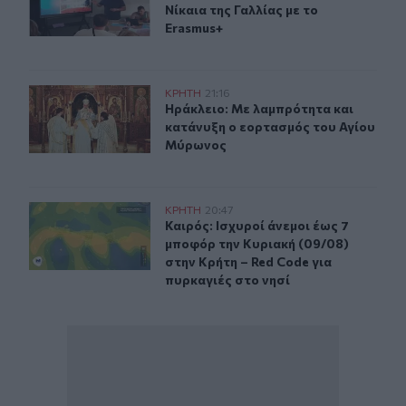
Νίκαια της Γαλλίας με το
Erasmus+
Ηράκλειο: Με λαμπρότητα και κατάνυξη ο εορτασμός 
ΚΡΗΤΗ
21:16
Ηράκλειο: Με λαμπρότητα και κατ
Ηράκλειο: Με λαμπρότητα και
κατάνυξη ο εορτασμός του Αγίου
Μύρωνος
Καιρός: Ισχυροί άνεμοι έως 7 μποφόρ την Κυριακή (09/0
ΚΡΗΤΗ
20:47
Καιρός: Ισχυροί άνεμοι έως 7 μποφό
Καιρός: Ισχυροί άνεμοι έως 7
μποφόρ την Κυριακή (09/08)
στην Κρήτη – Red Code για
πυρκαγιές στο νησί