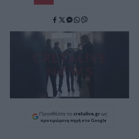
Facebook
Twitter
Messenger
Whatsapp
Viber
Προσθέστε το
cretalive.gr
ως
προτιμώμενη πηγή στο Google