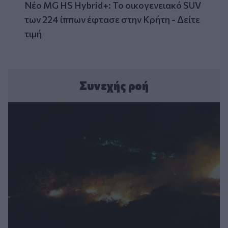
Νέο MG HS Hybrid+: Το οικογενειακό SUV
των 224 ίππων έφτασε στην Κρήτη - Δείτε
τιμή
Συνεχής ροή