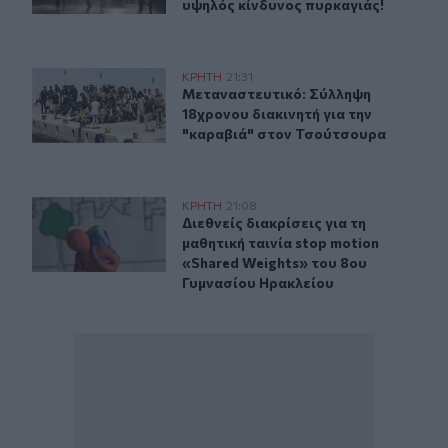
υψηλός κίνδυνος πυρκαγιάς!
Μεταναστευτικό: Σύλληψη 18χρονου διακινητή για την
ΚΡΗΤΗ
21:31
Μεταναστευτικό: Σύλληψη 18χρονου
Μεταναστευτικό: Σύλληψη
18χρονου διακινητή για την
"καραβιά" στον Τσούτσουρα
Διεθνείς διακρίσεις για τη μαθητική ταινία stop motio
ΚΡΗΤΗ
21:08
Διεθνείς διακρίσεις για τη μαθητικ
Διεθνείς διακρίσεις για τη
μαθητική ταινία stop motion
«Shared Weights» του 8ου
Γυμνασίου Ηρακλείου