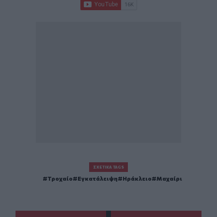
ΣΧΕΤΙΚΆ TAGS
Τροχαίο
Εγκατάλειψη
Ηράκλειο
Μαχαίρι