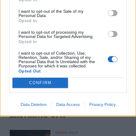
ηλικιωμένη
I want to opt-out of the Sale of my
Personal Data.
21:33
Opted In
Μεσογειακή φώκια έκανε στάση για ξεκούραση στην
παραλία της Αγίας Βάσως στο Τρίκερι
I want to opt-out of processing my
Personal Data for Targeted Advertising.
Opted In
21:31
Μεταναστευτικό: Σύλληψη 18χρονου διακινητή για την
I want to opt-out of Collection, Use,
"καραβιά" στον Τσούτσουρα
Retention, Sale, and/or Sharing of my
Personal Data that Is Unrelated with the
Purposes for which it was collected.
Opted Out
ΠΕΡΙΣΣΟΤΕΡΑ
CONFIRM
Data Deletion
Data Access
Privacy Policy
ΣΧΕΤΙΚA AΡΘΡΑ
Σητεία: Πυρκαγιά στα Αχλάδια - Ολονύχτια μάχη με τις 
ΚΡΗΤΗ
00:31