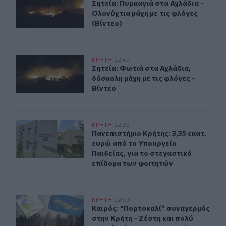
Σητεία: Πυρκαγιά στα Αχλάδια - Ολο
Σητεία: Πυρκαγιά στα Αχλάδια -
Ολονύχτια μάχη με τις φλόγες
(Βίντεο)
Σητεία: Φωτιά στα Αχλάδια, δύσκολη μάχη με τις φλόγες
ΚΡΗΤΗ
22:47
Σητεία: Φωτιά στα Αχλάδια, δύσκολη
Σητεία: Φωτιά στα Αχλάδια,
δύσκολη μάχη με τις φλόγες -
Βίντεο
Πανεπιστήμιο Κρήτης: 3,35 εκατ. ευρώ από το Υπουργεί
ΚΡΗΤΗ
22:32
Πανεπιστήμιο Κρήτης: 3,35 εκατ. ε
Πανεπιστήμιο Κρήτης: 3,35 εκατ.
ευρώ από το Υπουργείο
Παιδείας, για το στεγαστικό
επίδομα των φοιτητών
Καιρός: “Πορτοκαλί” συναγερμός στην Κρήτη - Ζέστη κ
ΚΡΗΤΗ
22:03
Καιρός: “Πορτοκαλί” συναγερμός στ
Καιρός: “Πορτοκαλί” συναγερμός
στην Κρήτη - Ζέστη και πολύ