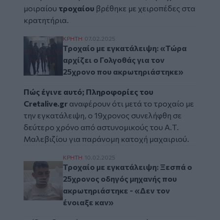
μοιραίου
τροχαίου
βρέθηκε με χειροπέδες στα
κρατητήρια.
Τροχαίο με εγκατάλειψη: «Τώρα αρχίζει ο
ΚΡΗΤΗ
07.02.2025
Τροχαίο με εγκατάλειψη: «Τώρα
αρχίζει ο Γολγοθάς για τον
25χρονο που ακρωτηριάστηκε»
Πώς έγινε αυτό; Πληροφορίες του
Cretalive.gr
αναφέρουν ότι μετά το τροχαίο με
την εγκατάλειψη, ο 19χρονος συνελήφθη σε
δεύτερο χρόνο από αστυνομικούς του Α.Τ.
Μαλεβιζίου για παράνομη κατοχή μαχαιριού.
Τροχαίο με εγκατάλειψη: Ξεσπά ο 25χρονο
ΚΡΗΤΗ
10.02.2025
Τροχαίο με εγκατάλειψη: Ξεσπά ο
25χρονος οδηγός μηχανής που
ακρωτηριάστηκε - «Δεν τον
ένοιαξε καν»