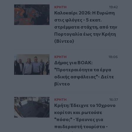
ΚΡΗΤΗ
19:42
Καλοκαίρι 2026: Η Ευρώπη
στις φλόγες - 5 εκατ.
στρέμματα στάχτη, από την
Πορτογαλία έως την Κρήτη
(Βίντεο)
ΚΡΗΤΗ
18:06
Δήμας για ΒΟΑΚ:
"Προτεραιότητα τα έργα
οδικής ασφάλειας"- Δείτε
βίντεο
ΚΡΗΤΗ
16:37
Κρήτη: Έδειχνε το 10χρονο
κορίτσι και ρωτούσε
"πόσο;" - Έρευνες για
παιδεραστή τουρίστα -