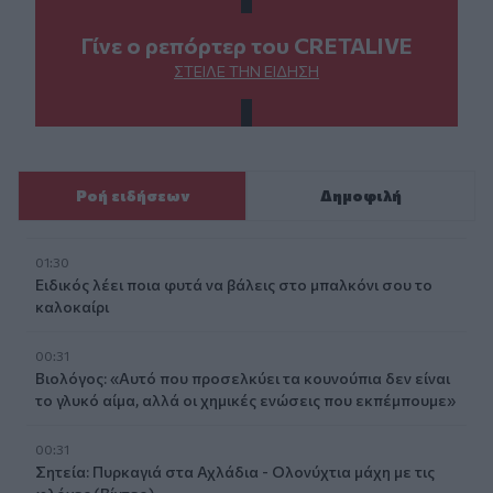
Γίνε ο ρεπόρτερ του CRETALIVE
ΣΤΕΊΛΕ ΤΗΝ ΕΊΔΗΣΗ
Ροή ειδήσεων
Δημοφιλή
01:30
Ειδικός λέει ποια φυτά να βάλεις στο μπαλκόνι σου το
καλοκαίρι
00:31
Βιολόγος: «Αυτό που προσελκύει τα κουνούπια δεν είναι
το γλυκό αίμα, αλλά οι χημικές ενώσεις που εκπέμπουμε»
00:31
Σητεία: Πυρκαγιά στα Αχλάδια - Ολονύχτια μάχη με τις