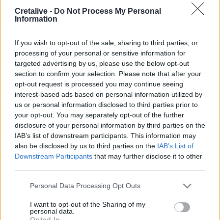
Παιδείας, για το στεγαστικό επίδομα των φοιτητών
Cretalive -
Do Not Process My Personal
Information
22:22
Ηράκλειο: “Σκουπίδια κατάχαμα, μια ψησταριά στο
If you wish to opt-out of the sale, sharing to third parties, or
πουθενά κι ένα αμάξι παρατημένο στο πάρκο”
processing of your personal or sensitive information for
targeted advertising by us, please use the below opt-out
22:03
section to confirm your selection. Please note that after your
Καιρός: “Πορτοκαλί” συναγερμός στην Κρήτη - Ζέστη και
opt-out request is processed you may continue seeing
πολύ υψηλός κίνδυνος πυρκαγιάς!
interest-based ads based on personal information utilized by
us or personal information disclosed to third parties prior to
22:02
your opt-out. You may separately opt-out of the further
Σφοδρή επίθεση κατά Καρυστιανού-Γρατσία από πρώην
disclosure of your personal information by third parties on the
στελέχη: «Συνεχής εσωστρέφεια και τραγικά
IAB’s list of downstream participants. This information may
επικοινωνιακά λάθη»
also be disclosed by us to third parties on the
IAB’s List of
Downstream Participants
that may further disclose it to other
21:57
third parties.
Ηράκλειο: "Σε άθλια κατάσταση το μνημείο πεσόντων
Εφέδρων Αξιωματικών στον Καράβολα"
Personal Data Processing Opt Outs
I want to opt-out of the Sharing of my
21:39
personal data.
Λαμία: Απατεώνες άρπαξαν μεγάλο χρηματικό ποσό από
Opted In