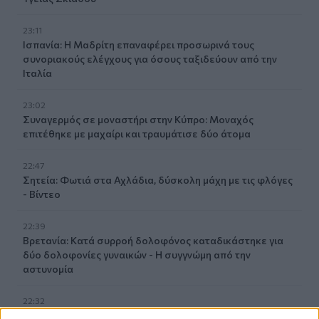
23:11
Ισπανία: Η Μαδρίτη επαναφέρει προσωρινά τους
συνοριακούς ελέγχους για όσους ταξιδεύουν από την
Ιταλία
23:02
Συναγερμός σε μοναστήρι στην Κύπρο: Μοναχός
επιτέθηκε με μαχαίρι και τραυμάτισε δύο άτομα
22:47
Σητεία: Φωτιά στα Αχλάδια, δύσκολη μάχη με τις φλόγες
- Βίντεο
22:39
Βρετανία: Κατά συρροή δολοφόνος καταδικάστηκε για
δύο δολοφονίες γυναικών - Η συγγνώμη από την
αστυνομία
22:32
Πανεπιστήμιο Κρήτης: 3,35 εκατ. ευρώ από το Υπουργείο