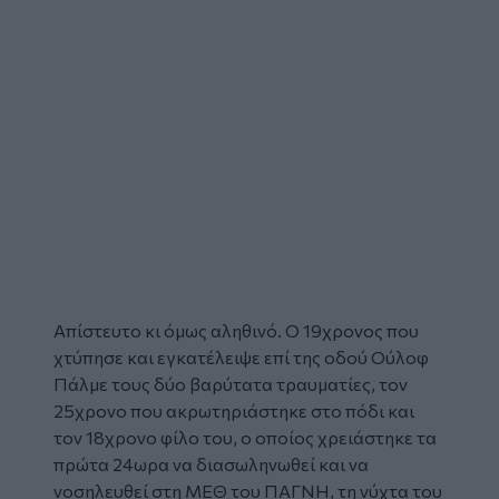
Απίστευτο κι όμως αληθινό. Ο 19χρονος που
χτύπησε και εγκατέλειψε επί της οδού Ούλοφ
Πάλμε τους δύο βαρύτατα τραυματίες, τον
25χρονο που ακρωτηριάστηκε στο πόδι και
τον 18χρονο φίλο του, ο οποίος χρειάστηκε τα
πρώτα 24ωρα να διασωληνωθεί και να
νοσηλευθεί στη ΜΕΘ του ΠΑΓΝΗ, τη νύχτα του