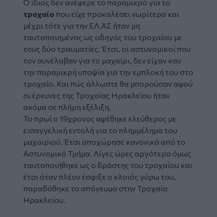
Ο ίδιος δεν ανέφερε το παραμικρό για το
τροχαίο
που είχε προκαλέσει νωρίτερα και
μέχρι τότε για την ΕΛ.ΑΣ ήταν μη
ταυτοποιημένος ως οδηγός του τροχαίου με
τους δύο τραυματίες. Έτσι, οι αστυνομικοί που
τον συνέλαβαν για το μαχαίρι, δεν είχαν καν
την παραμικρή υποψία για την εμπλοκή του στο
τροχαίο. Και πώς άλλωστε θα μπορούσαν αφού
οι έρευνες της Τροχαίας Ηρακλείου ήταν
ακόμα σε πλήρη εξέλιξη.
Το πρωί ο 19χρονος αφέθηκε ελεύθερος με
εισαγγελική εντολή για το πλημμέλημα του
μαχαιριού. Έτσι αποχώρησε κανονικά από το
Αστυνομικό Τμήμα. Λίγες ώρες αργότερα όμως
ταυτοποιήθηκε ως ο δράστης του τροχαίου και
έτσι όταν πλέον έσφιξε ο κλοιός γύρω του,
παραδόθηκε το απόγευμα στην Τροχαία
Ηρακλείου.