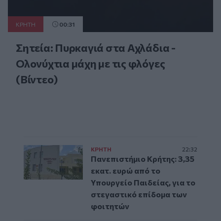
ΚΡΗΤΗ
00:31
Σητεία: Πυρκαγιά στα Αχλάδια -
Ολονύχτια μάχη με τις φλόγες
(Βίντεο)
ΚΡΗΤΗ
22:32
Πανεπιστήμιο Κρήτης: 3,35
εκατ. ευρώ από το
Υπουργείο Παιδείας, για το
στεγαστικό επίδομα των
φοιτητών