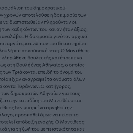
 διασφάλιση του δημοκρατικού
ών χρονών αποτελούσε η δοκιμασία των
ε να διαπιστωθεί αν πληρούνταν οι
 των καθηκόντων του και αν ήταν άξιος
α αναλάβει. Η δοκιμασία γινόταν αρχικά
και αργότερα ενώπιον του δικαστηρίου
 Βουλή και ασκούσαν έφεση. Ο Μαντίθεος
 κληρώθηκε βουλευτής και έπρεπε να
ως στη Βουλή ένας Αθηναίος, ο οποίος
ς των Τριάκοντα, επειδή το όνομά του
οίο είχαν αναγραφεί τα ονόματα όλων
ριάκοντα Τυράννων. Ο κατήγορος,
 των δημοκρατών Αθηναίων για τους
ζει στην καταδίκη του Μαντιθέου και
ίθεος δεν μπορεί να αρνηθεί την
λογο, προσπαθεί όμως να πείσει το
ποτελεί απόδειξη ενοχής. Ο Μαντίθεος
ικά για τη ζωή του με πειστικότητα και