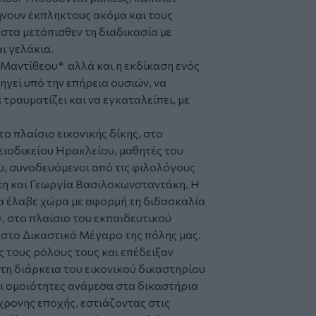
νουν έκπληκτους ακόμα και τους
τα μετόπισθεν τη διαδικασία με
ι γελάκια.
 Μαντίθεου* αλλά και η εκδίκαση ενός
γεί υπό την επήρεια ουσιών, να
τραυματίζει και να εγκαταλείπει, με
ο πλαίσιο εικονικής δίκης, στο
ιοδικείου Ηρακλείου, μαθητές του
υ, συνοδευόμενοι από τις φιλολόγους
κη και Γεωργία Βασιλοκωνσταντάκη. Η
α έλαβε χώρα με αφορμή τη διδασκαλία
, στο πλαίσιο του εκπαιδευτικού
στο Δικαστικό Μέγαρο της πόλης μας.
ς τους ρόλους τους και επέδειξαν
τη διάρκεια του εικονικού δικαστηρίου
οι ομοιότητες ανάμεσα στα δικαστήρια
χρονης εποχής, εστιάζοντας στις