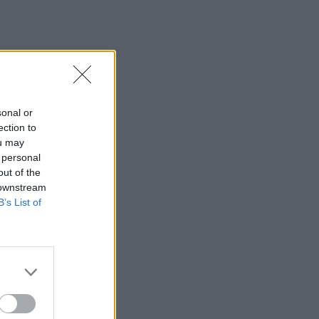
θερμοκρασία-ρεκόρ 48 βαθμών
22:32
Υπόθεση Marfin: Έφθασε στην Ελλάδα
η 46χρονη κατηγορούμενη για
εμπρησμό
sonal or
22:30
ection to
Αυτές είναι οι πιο επικίνδυνες
ou may
εβδομάδες για μεγάλες πυρκαγιές
 personal
out of the
22:21
 downstream
Χρήστος Δάντης: «Δεν περίμενα την
B’s List of
αχαριστία, 22 χρόνια μετά και
συνάδελφοι προσπαθούν να ξεχάσουν
ότι έγραψα αυτό το τραγούδι»
22:14
Ξεκινούν τα δοκιμαστικά δρομολόγια
της επέκτασης του Μετρό
Θεσσαλονίκης