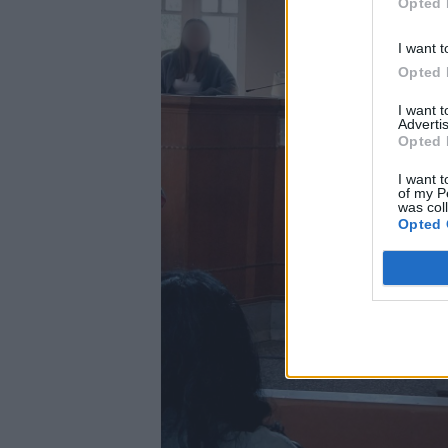
Opted 
I want t
Opted 
I want 
Advertis
Opted 
I want t
of my P
was col
Opted 