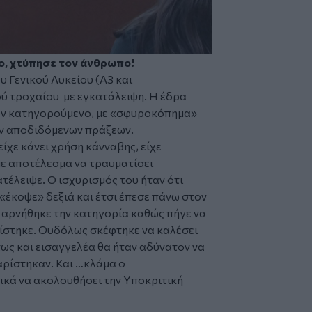
ο, χτύπησε τον άνθρωπο!
υ Γενικού Λυκείου (Α3 και
 τροχαίου με εγκατάλειψη. Η έδρα
τον κατηγορούμενο, με «σφυροκόπημα»
ν αποδιδόμενων πράξεων.
ίχε κάνει χρήση κάνναβης, είχε
ε αποτέλεσμα να τραυματίσει
τέλειψε. Ο ισχυρισμός του ήταν ότι
«έκοψε» δεξιά και έτσι έπεσε πάνω στον
, αρνήθηκε την κατηγορία καθώς πήγε να
ίστηκε. Ουδόλως σκέφτηκε να καλέσει
ς και εισαγγελέα θα ήταν αδύνατον να
αρίστηκαν. Και …κλάμα ο
ικά να ακολουθήσει την Υποκριτική