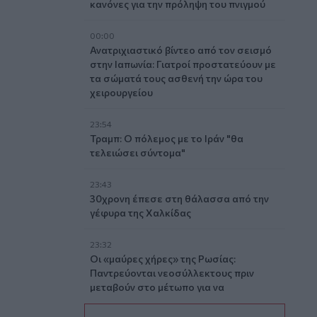
κανόνες για την πρόληψη του πνιγμού
00:00
Ανατριχιαστικό βίντεο από τον σεισμό
στην Ιαπωνία: Γιατροί προστατεύουν με
τα σώματά τους ασθενή την ώρα του
χειρουργείου
23:54
Τραμπ: Ο πόλεμος με το Ιράν "θα
τελειώσει σύντομα"
23:43
30χρονη έπεσε στη θάλασσα από την
γέφυρα της Χαλκίδας
23:32
Οι «μαύρες χήρες» της Ρωσίας:
Παντρεύονται νεοσύλλεκτους πριν
μεταβούν στο μέτωπο για να
εισπράξουν τις «παχυλές»
αποζημιώσεις