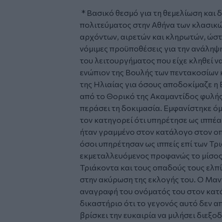
* Βασικό θεσμό για τη θεμελίωση και
πολιτεύματος στην Αθήνα των κλασικ
αρχόντων, αιρετών και κληρωτών, ώστ
νόμιμες προϋποθέσεις για την ανάληψη
του λειτουργήματος που είχε κληθεί ν
ενώπιον της Βουλής των πεντακοσίων 
της Ηλιαίας για όσους αποδοκίμαζε η
από το Θορικό της Ακαμαντίδος φυλής
περάσει τη δοκιμασία. Εμφανίστηκε όμ
τον κατηγορεί ότι υπηρέτησε ως ιππέα
ήταν γραμμένο στον κατάλογο στον οπ
όσοι υπηρέτησαν ως ιππείς επί των Τ
εκμεταλλευόμενος προφανώς το μίσος
Τριάκοντα και τους οπαδούς τους ελπί
στην ακύρωση της εκλογής του. Ο Μαντ
αναγραφή του ονόματός του στον κατά
δικαστήριο ότι το γεγονός αυτό δεν α
βρίσκει την ευκαιρία να μιλήσει διεξοδ