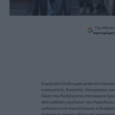
Προσθέστε
προτιμώμεν
Ευχάριστο διάλειμμα μέσα στο πιεσμέ
εισαγγελείς, δικαστές, δικηγόρους κα
δίκες
που διεξάγονται στα ακροατήρι
από
μαθητές
σχολείων του Ηρακλείου. 
εμπειρία είναι πρωτόγνωρη, ενδιαφέρ
λείπουν οι σκηνές γέλιου επ’ ακροατη