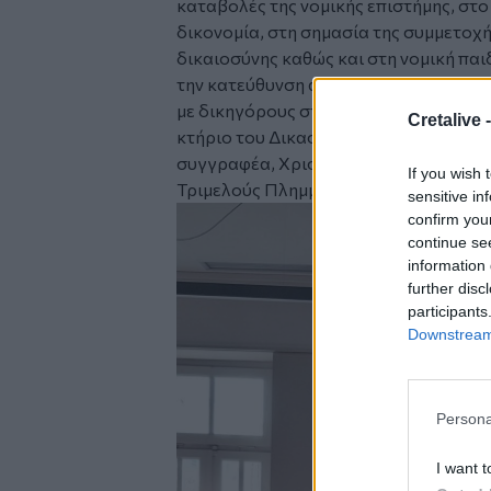
καταβολές της νομικής επιστήμης, στο
δικονομία, στη σημασία της συμμετοχ
δικαιοσύνης καθώς και στη νομική παι
την κατεύθυνση αυτή. Το εκπαιδευτι
με δικηγόρους στο Δικηγορικό Σύλλογ
Cretalive 
κτήριο του Δικαστικού Μεγάρου από τ
συγγραφέα, Χριστίνα Παπαδάκη, και 
If you wish 
Τριμελούς Πλημμελειοδικείου.
sensitive in
confirm you
continue se
information 
further disc
participants
Downstream 
Persona
I want t