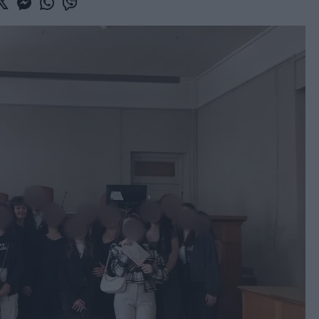
book
witter
Messenger
Whatsapp
Viber