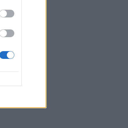
22:05
Τζόκερ: Αυτοί είναι οι τυχεροί αριθμοί
που κερδίζουν πάνω από 2 εκατ. ευρώ
21:56
Συρία: Βόμβα εξερράγη σε λεωφορείο
κοντά στη Δαμασκό – Τουλάχιστον 2
νεκροί και 13 τραυματίες
21:43
Απίστευτο περιστατικό σε αγώνα
μπέιζμπολ: Μπαστούνι παίκτη
εκτοξεύτηκε στις κερκίδες και
τραυμάτισε θεατή - Δείτε βίντεο
21:30
Γκουτέρες: Άμεσος τερματισμός των
επιθέσεων κατά αμάχων σε Ουκρανία
και Ρωσία