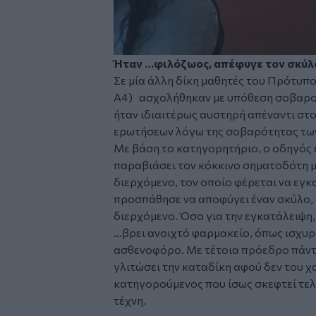
Ήταν …φιλόζωος, απέφυγε τον σκύλ
Σε μία άλλη δίκη μαθητές του Πρότυπο
Α4) ασχολήθηκαν με υπόθεση σοβαρού
ήταν ιδιαιτέρως αυστηρή απέναντι σ
ερωτήσεων λόγω της σοβαρότητας τω
Με βάση το κατηγορητήριο, ο οδηγός ε
παραβιάσει τον κόκκινο σηματοδότη μ
διερχόμενο, τον οποίο φέρεται να εγκα
προσπάθησε να αποφύγει έναν σκύλο, 
διερχόμενο. Όσο για την εγκατάλειψη
…βρει ανοιχτό φαρμακείο, όπως ισχυρ
ασθενοφόρο. Με τέτοια πρόεδρο πάντω
γλιτώσει την καταδίκη αφού δεν του χ
κατηγορούμενος που ίσως σκεφτεί τελ
τέχνη.