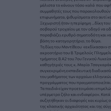
μάλιστα το κάνουν τόσο καλά που αφή
συμμαθητές τους που παρακολουθούν σ
επιφωνήματα, ψιθυρίσματα στο αυτί κα
Ξεχωριστή ήταν η περίφημη …δίκη του
σοβαρού τροχαίου με τον οδηγό να οδη
παραβιάζει ερυθρό σηματοδότη και να 
βάση το κατηγορητήριο, το θύμα.
Τη δίκη του Μαντίθεου «εκδίκασαν» στ
ακροατήριο του Β Τριμελούς Πλημμελε
τμήματος Β Α2 του 7ου Γενικού Λυκείο
καθηγήτριές τους κ. Μαρία Τσαγκαρά
συγκεκριμένη εκπαιδευτική διαδικασί
του μαθήματος των αρχαίων ελληνικών
προγράμματος που πραγματοποιείται 
Τα παιδιά είχαν προετοιμάσει επιμελώ
υπέρμετρο ζήλο και ενδιαφέρον. Κατά 
συζητήθηκαν οι διαφορές και κυρίως 
της κλασικής αρχαιότητας και της σύγ