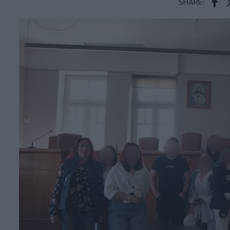
SHARE:
Face
T