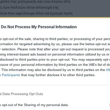
 ρόλο της ρητορικής και του λόγου στη
ής των πολιτών στην απονομή της
δεία που οφείλουμε όλοι να έχουμε προς
κό πρόγραμμα ολοκληρώθηκε συζητώντας
ο Ηρακλείου, ξενάγηση στο ιστορικό
-
Do Not Process My Personal Information
η δικαστική υπάλληλο, αρχαιολόγο και
παρακολούθηση συνεδρίασης του Β
to opt-out of the sale, sharing to third parties, or processing of your per
formation for targeted advertising by us, please use the below opt-out s
r selection. Please note that after your opt-out request is processed y
eing interest-based ads based on personal information utilized by us or
disclosed to third parties prior to your opt-out. You may separately opt-
losure of your personal information by third parties on the IAB’s list of
. This information may also be disclosed by us to third parties on the
IA
Participants
that may further disclose it to other third parties.
l Data Processing Opt Outs
o opt-out of the Sharing of my personal data.