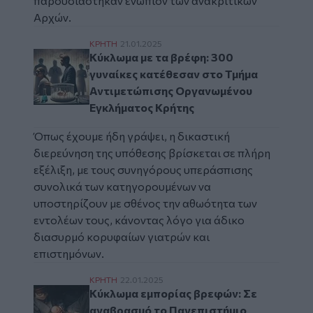
παρουσιάστηκαν ενώπιον των ανακριτικών
Αρχών.
Κύκλωμα με τα βρέφη: 300 γυναίκες κατέ
ΚΡΗΤΗ
21.01.2025
Κύκλωμα με τα βρέφη: 300
γυναίκες κατέθεσαν στο Τμήμα
Αντιμετώπισης Οργανωμένου
Εγκλήματος Κρήτης
Όπως έχουμε ήδη γράψει, η
δικαστική
διερεύνηση της υπόθεσης βρίσκεται σε πλήρη
εξέλιξη, με τους συνηγόρους υπεράσπισης
συνολικά των κατηγορουμένων να
υποστηρίζουν με σθένος την αθωότητα των
εντολέων τους, κάνοντας λόγο για άδικο
διασυρμό κορυφαίων γιατρών και
επιστημόνων.
Κύκλωμα εμπορίας βρεφών: Σε αναβρασμό 
ΚΡΗΤΗ
22.01.2025
Κύκλωμα εμπορίας βρεφών: Σε
αναβρασμό το Πανεπιστήμιο