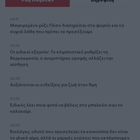
04:11
Μαγειρεμένο ρύζι: Πόσο διατηρείται στο ψυγείο και τα
συχνά λάθη που πρέπει να προσέξουμε
03:16
Οι ειδικοί εξηγούν: Το κλιματιστικό ρυθμίζει τη
θερμοκρασία, ο ανεμιστήρας οροφής αλλάζει την
αίσθηση
02:30
Αυξάνονται οι ενδείξεις για ζωή στον Άρη
01:30
Ειδικός λέει ποια φυτά να βάλεις στο μπαλκόνι σου το
καλοκαίρι
00:31
Βιολόγος: «Αυτό που προσελκύει τα κουνούπια δεν είναι
το γλυκό αίμα, αλλά οι χημικές ενώσεις που εκπέμπουμε»