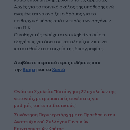
Αρχές για το ποινικό σκέλος της υπόθεσης ενώ
αναμένεται να ανοίξει ο δρόμος για το
πειθαρχικό μέρος από πλευράς των οργάνων
του Π.Κ.
Ο καθηγητής ενδέχεται να κληθεί να δώσει
εξηγήσεις για όσα του καταλογίζουν και να
κατατεθούν τα στοιχεία της δικογραφίας.
Διαβάστε περισσότερες ειδήσεις από
την
Κρήτη
και τα
Χανιά
Διαβάστε περισσότερες ειδήσεις από
την
Κρήτη
και τα
Χανιά
Ωνάσεια Σχολεία: "Κατάργηση 22 σχολείων της
γειτονιάς, με τρομακτικές συνέπειες για
μαθητές​ και εκπαιδευτικούς"
Συνάντηση Περιφερειάρχη με το Προεδρείο του
Αναπτυξιακού Συλλόγου Γυναικών
Επιχειρηματιών Κρήτης