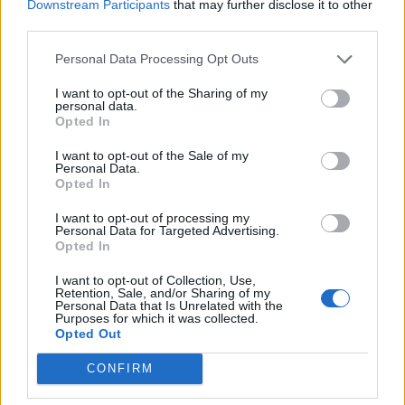
Downstream Participants
that may further disclose it to other
αστυνομία
third parties.
22:32
Personal Data Processing Opt Outs
Πανεπιστήμιο Κρήτης: 3,35 εκατ. ευρώ από το Υπουργείο
Παιδείας, για το στεγαστικό επίδομα των φοιτητών
I want to opt-out of the Sharing of my
personal data.
Opted In
22:22
Ηράκλειο: “Σκουπίδια κατάχαμα, μια ψησταριά στο
I want to opt-out of the Sale of my
πουθενά κι ένα αμάξι παρατημένο στο πάρκο”
Personal Data.
Opted In
22:03
I want to opt-out of processing my
Καιρός: “Πορτοκαλί” συναγερμός στην Κρήτη - Ζέστη και
Personal Data for Targeted Advertising.
πολύ υψηλός κίνδυνος πυρκαγιάς!
Opted In
22:02
I want to opt-out of Collection, Use,
Retention, Sale, and/or Sharing of my
Σφοδρή επίθεση κατά Καρυστιανού-Γρατσία από πρώην
Personal Data that Is Unrelated with the
στελέχη: «Συνεχής εσωστρέφεια και τραγικά
Purposes for which it was collected.
επικοινωνιακά λάθη»
Opted Out
CONFIRM
21:57
Ηράκλειο: "Σε άθλια κατάσταση το μνημείο πεσόντων