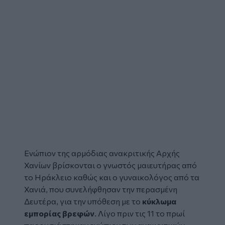
Ενώπιον
της αρμόδιας ανακριτικής Αρχής
Χανίων βρίσκονται ο γνωστός
μαιευτήρας
από
το Ηράκλειο καθώς και ο γυναικολόγος από τα
Χανιά, που συνελήφθησαν την περασμένη
Δευτέρα, για την υπόθεση με το
κύκλωμα
εμπορίας βρεφών
. Λίγο πριν τις 11 το πρωί