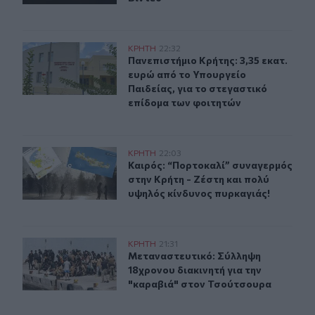
Πανεπιστήμιο Κρήτης: 3,35 εκατ. ευρώ από το Υπουργεί
ΚΡΗΤΗ
22:32
Πανεπιστήμιο Κρήτης: 3,35 εκατ. ε
Πανεπιστήμιο Κρήτης: 3,35 εκατ.
ευρώ από το Υπουργείο
Παιδείας, για το στεγαστικό
επίδομα των φοιτητών
Καιρός: “Πορτοκαλί” συναγερμός στην Κρήτη - Ζέστη κ
ΚΡΗΤΗ
22:03
Καιρός: “Πορτοκαλί” συναγερμός στ
Καιρός: “Πορτοκαλί” συναγερμός
στην Κρήτη - Ζέστη και πολύ
υψηλός κίνδυνος πυρκαγιάς!
Μεταναστευτικό: Σύλληψη 18χρονου διακινητή για την
ΚΡΗΤΗ
21:31
Μεταναστευτικό: Σύλληψη 18χρονου
Μεταναστευτικό: Σύλληψη
18χρονου διακινητή για την
"καραβιά" στον Τσούτσουρα