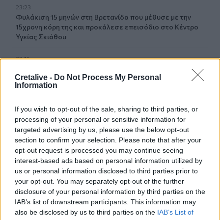
23:23
Φυλάκιση 15 μηνών στη Βρετανίδα που μέθυσε με την
15χρονη κόρη της και προκάλεσε επεισόδιο στο Κέντρο
Υγείας Σκιάθου
23:11
Ισπανία: Η Μαδρίτη επαναφέρει προσωρινά τους
Cretalive -
Do Not Process My Personal
συνοριακούς ελέγχους για όσους ταξιδεύουν από την
Information
Ιταλία
If you wish to opt-out of the sale, sharing to third parties, or
23:02
processing of your personal or sensitive information for
Συναγερμός σε μοναστήρι στην Κύπρο: Μοναχός
targeted advertising by us, please use the below opt-out
επιτέθηκε με μαχαίρι και τραυμάτισε δύο άτομα
section to confirm your selection. Please note that after your
opt-out request is processed you may continue seeing
22:47
interest-based ads based on personal information utilized by
Σητεία: Φωτιά στα Αχλάδια, δύσκολη μάχη με τις φλόγες
us or personal information disclosed to third parties prior to
- Βίντεο
your opt-out. You may separately opt-out of the further
disclosure of your personal information by third parties on the
22:39
IAB’s list of downstream participants. This information may
Βρετανία: Κατά συρροή δολοφόνος καταδικάστηκε για
also be disclosed by us to third parties on the
IAB’s List of
δύο δολοφονίες γυναικών - Η συγγνώμη από την