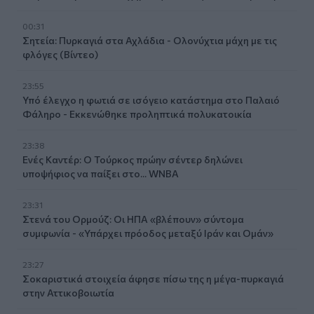
00:31
Σητεία: Πυρκαγιά στα Αχλάδια - Ολονύχτια μάχη με τις
φλόγες (Βίντεο)
23:55
Υπό έλεγχο η φωτιά σε ισόγειο κατάστημα στο Παλαιό
Φάληρο - Εκκενώθηκε προληπτικά πολυκατοικία
23:38
Ενές Καντέρ: Ο Τούρκος πρώην σέντερ δηλώνει
υποψήφιος να παίξει στο... WNBA
23:31
Στενά του Ορμούζ: Οι ΗΠΑ «βλέπουν» σύντομα
συμφωνία - «Υπάρχει πρόοδος μεταξύ Ιράν και Ομάν»
23:27
Σοκαριστικά στοιχεία άφησε πίσω της η μέγα-πυρκαγιά
στην Αττικοβοιωτία