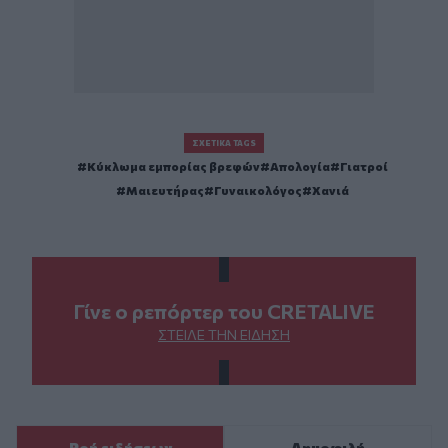
ΣΧΕΤΙΚΆ TAGS
Κύκλωμα εμπορίας βρεφών
Απολογία
Γιατροί
Μαιευτήρας
Γυναικολόγος
Χανιά
Γίνε ο ρεπόρτερ του CRETALIVE
ΣΤΕΊΛΕ ΤΗΝ ΕΊΔΗΣΗ
Ροή ειδήσεων
Δημοφιλή