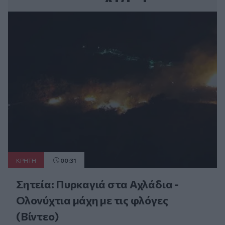
ΚΡΗΤΗ
00:31
Σητεία: Πυρκαγιά στα Αχλάδια -
Ολονύχτια μάχη με τις φλόγες
(Βίντεο)