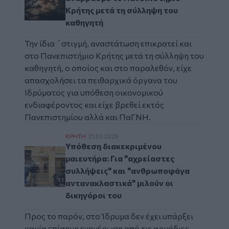
Κρήτης μετά τη σύλληψη του
καθηγητή
Την ίδια ΄στιγμή, αναστάτωση επικρατεί και
στο Πανεπιστήμιο Κρήτης μετά τη σύλληψη του
καθηγητή, ο οποίος και στο παραλεθόν,
είχε
απασχολήσει τα πειθαρχικά όργανα του
Ιδρύματος για υπόθεση οικονομικού
ενδιαφέροντος και είχε βρεθεί εκτός
Πανεπιστημίου αλλά και ΠαΓΝΗ.
Υπόθεση διακεκριμένου μαιευτήρα: Για "α
ΚΡΗΤΗ
21.01.2025
Υπόθεση διακεκριμένου
μαιευτήρα: Για "αχρείαστες
συλλήψεις" και "ανθρωποφάγα
αντανακλαστικά" μιλούν οι
δικηγόροι του
Προς το παρόν, στο Ίδρυμα δεν έχει υπάρξει
καμία επίσημη ενημέρωση από τις αρμόδιες