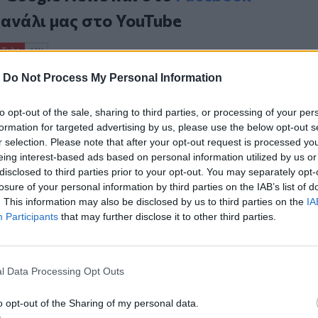
κανάλι μας στο
YouTube
-
Do Not Process My Personal Information
to opt-out of the sale, sharing to third parties, or processing of your per
formation for targeted advertising by us, please use the below opt-out s
r selection. Please note that after your opt-out request is processed y
eing interest-based ads based on personal information utilized by us or
disclosed to third parties prior to your opt-out. You may separately opt-
ΙΚΆ TAGS
losure of your personal information by third parties on the IAB’s list of
ρωνοϊός
Δήμος Κισσάμου
Χανιά
. This information may also be disclosed by us to third parties on the
IA
Participants
that may further disclose it to other third parties.
l Data Processing Opt Outs
ερ του CRETALIVE
ΤΗΝ ΕΊΔΗΣΗ
o opt-out of the Sharing of my personal data.