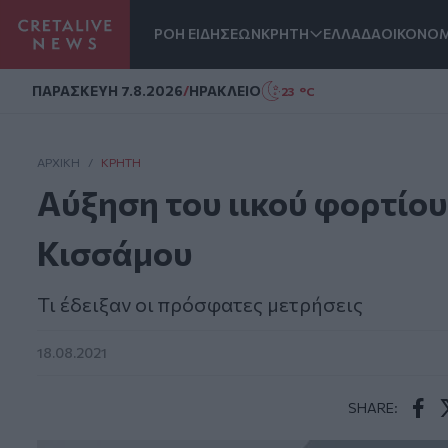
ΡΟΗ ΕΙΔΗΣΕΩΝ
ΚΡΗΤΗ
ΕΛΛΑΔΑ
ΟΙΚΟΝΟΜ
Homepage
ΠΑΡΑΣΚΕΥΗ 7.8.2026
/
ΗΡΑΚΛΕΙΟ
23 °C
ΑΡΧΙΚΗ
/
ΚΡΉΤΗ
Αύξηση του ιικού φορτίου
Κισσάμου
Τι έδειξαν οι πρόσφατες μετρήσεις
18.08.2021
SHARE:
Face
T