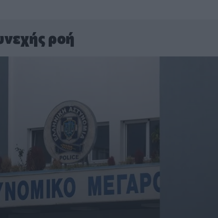
υνεχής ροή