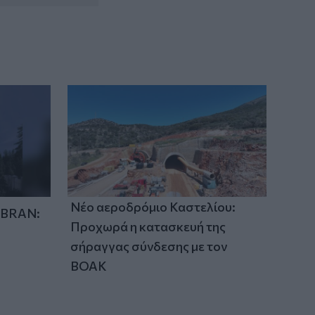
21:56
Συρία: Βόμβα εξερράγη σε λεωφορείο
κοντά στη Δαμασκό – Τουλάχιστον 2
νεκροί και 13 τραυματίες
Νέο αεροδρόμιο Καστελίου:
IBRAN:
Προχωρά η κατασκευή της
σήραγγας σύνδεσης με τον
ΒΟΑΚ