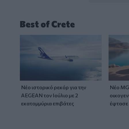
Best of Crete
Νέο ιστορικό ρεκόρ για την
Νέο MG 
AEGEAN τον Ιούλιο με 2
οικογεν
εκατομμύρια επιβάτες
έφτασε 