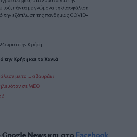
ιγματοληψίες στα λύματα για την
 ιού, πάντα με γνώμονα τη διασφάλιση
πό την εξάπλωση της πανδημίας COVID-
 24ωρο στην Κρήτη
πό την
Κρήτη
και τα
Χανιά
λεσε με το ... σβουράκι
σηλευόταν σε ΜΕΘ
ι!
ο
Google News
και στο
Facebook