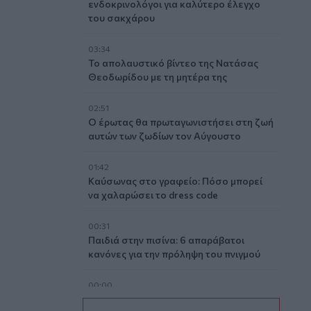
ενδοκρινολόγοι για καλύτερο έλεγχο
του σακχάρου
03:34
Το απολαυστικό βίντεο της Νατάσας
Θεοδωρίδου με τη μητέρα της
02:51
Ο έρωτας θα πρωταγωνιστήσει στη ζωή
αυτών των ζωδίων τον Αύγουστο
01:42
Καύσωνας στο γραφείο: Πόσο μπορεί
να χαλαρώσει το dress code
00:31
Παιδιά στην πισίνα: 6 απαράβατοι
κανόνες για την πρόληψη του πνιγμού
00:00
Ανατριχιαστικό βίντεο από τον σεισμό