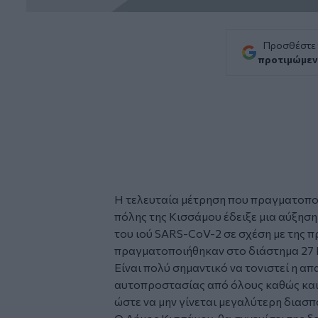
Προσθέστε
προτιμώμεν
Η τελευταία μέτρηση που πραγματοπ
πόλης της
Κισσάμου
έδειξε μια αύξησ
του ιού SARS-CoV-2 σε σχέση με της 
πραγματοποιήθηκαν στο διάστημα 27 
Είναι πολύ σημαντικό να τονιστεί η α
αυτοπροστασίας από όλους καθώς κα
ώστε να μην γίνεται μεγαλύτερη διασπ