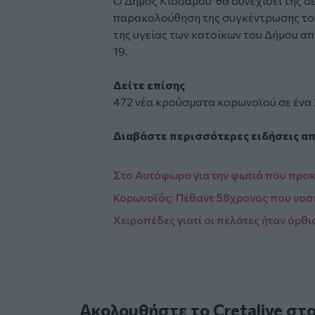
Ο Δήμος Κισσάμου θα συνεχίσει της δε
παρακολούθηση της συγκέντρωσης του
της υγείας των κατοίκων του Δήμου α
19.
Δείτε επίσης
472 νέα κρούσματα κορωνοϊού σε ένα
Διαβάστε περισσότερες ειδήσεις α
Στο Αυτόφωρο για την φωτιά που προκά
Κορωνοϊός: Πέθανε 58χρονος που νο
Χειροπέδες γιατί οι πελάτες ήταν όρθιο
Ακολουθήστε το Cretalive στ