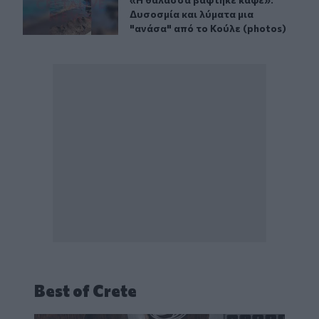
«Η θάλασσα βάφτηκε καφέ»: Δυσοσμί
Δυσοσμία και λύματα μια
"ανάσα" από το Κούλε (photos)
Best of Crete