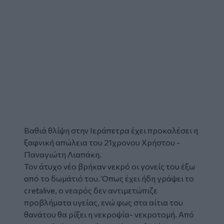
Βαθιά θλίψη στην
Ιεράπετρα
έχει προκαλέσει η
ξαφνική
απώλεια του 21χρονου Χρήστου -
Παναγιώτη Λιαπάκη.
Τον άτυχο νέο βρήκαν νεκρό οι γονείς του έξω
από το δωμάτιό του. Όπως έχει ήδη γράψει το
cretalive, o νεαρός δεν αντιμετώπιζε
προβλήματα υγείας, ενώ φως στα αίτια του
θανάτου θα ρίξει η νεκροψία- νεκροτομή. Από