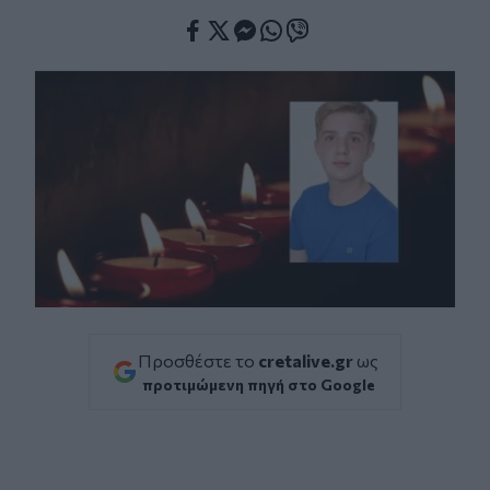
Facebook
Twitter
Messenger
Whatsapp
Viber
Προσθέστε το
cretalive.gr
ως
προτιμώμενη πηγή στο Google