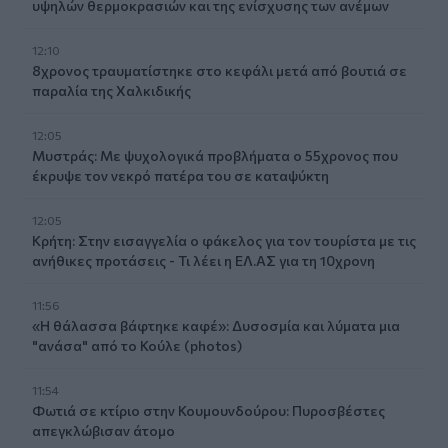
υψηλών θερμοκρασιών και της ενίσχυσης των ανέμων
12:10
8χρονος τραυματίστηκε στο κεφάλι μετά από βουτιά σε
παραλία της Χαλκιδικής
12:05
Μυστράς: Με ψυχολογικά προβλήματα ο 55χρονος που
έκρυψε τον νεκρό πατέρα του σε καταψύκτη
12:05
Κρήτη: Στην εισαγγελία ο φάκελος για τον τουρίστα με τις
ανήθικες προτάσεις - Τι λέει η ΕΛ.ΑΣ για τη 10χρονη
11:56
«Η θάλασσα βάφτηκε καφέ»: Δυσοσμία και λύματα μια
"ανάσα" από το Κούλε (photos)
11:54
Φωτιά σε κτίριο στην Κουμουνδούρου: Πυροσβέστες
απεγκλώβισαν άτομο