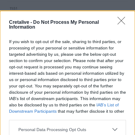
11:51
Στις Βρύσες το 2ο Φεστιβάλ Κρηνών με Μαρία Κώτη
Κωστή Αβυσσινό
Cretalive -
Do Not Process My Personal
Information
11:44
Αυτά τα τρία ζώδια προσελκύουν σημαντική οικονομική
If you wish to opt-out of the sale, sharing to third parties, or
επιτυχία τον Αύγουστο
processing of your personal or sensitive information for
targeted advertising by us, please use the below opt-out
11:34
section to confirm your selection. Please note that after your
Χερσόνησος: Απέπλευσε παρά την απαγόρευση λόγω
opt-out request is processed you may continue seeing
μηχανικής βλάβης
interest-based ads based on personal information utilized by
us or personal information disclosed to third parties prior to
11:27
your opt-out. You may separately opt-out of the further
Θεσσαλονίκη: Κατήγγειλε καταδίωξη και εμβολισμό,
disclosure of your personal information by third parties on the
διαπιστώθηκε ότι οδηγούσε κλεμμένο αυτοκίνητο
IAB’s list of downstream participants. This information may
also be disclosed by us to third parties on the
IAB’s List of
11:19
Downstream Participants
that may further disclose it to other
Ο Μπράντον Κλαρκ πέθανε από τις επιπτώσεις ηρωίνης
third parties.
και κοκαΐνης
Personal Data Processing Opt Outs