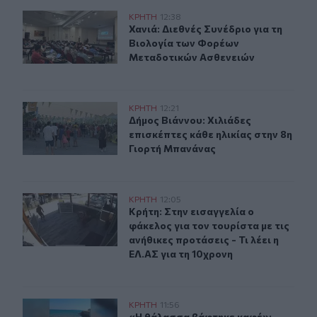
Χανιά: Διεθνές Συνέδριο για τη Βιολογία των Φορέων 
ΚΡΗΤΗ
12:38
Χανιά: Διεθνές Συνέδριο για τη Βι
Χανιά: Διεθνές Συνέδριο για τη
Βιολογία των Φορέων
Μεταδοτικών Ασθενειών
Δήμος Βιάννου: Χιλιάδες επισκέπτες κάθε ηλικίας στην
ΚΡΗΤΗ
12:21
Δήμος Βιάννου: Χιλιάδες επισκέπτε
Δήμος Βιάννου: Χιλιάδες
επισκέπτες κάθε ηλικίας στην 8η
Γιορτή Μπανάνας
Κρήτη: Στην εισαγγελία ο φάκελος για τον τουρίστα με τι
ΚΡΗΤΗ
12:05
Κρήτη: Στην εισαγγελία ο φάκελος γι
Κρήτη: Στην εισαγγελία ο
φάκελος για τον τουρίστα με τις
ανήθικες προτάσεις - Τι λέει η
ΕΛ.ΑΣ για τη 10χρονη
Ηράκλειο: Δυσοσμία και λύματα μια "ανάσα" από το Κού
ΚΡΗΤΗ
11:56
«Η θάλασσα βάφτηκε καφέ»: