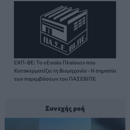
ΕΧΠ-ΒΕ: Το «Ενιαίο Πλαίσιο» που
Κατακερματίζει τη Βιομηχανία - Η σημασία
των παρεμβάσεων του ΠΑΣΕΒΙΠΕ
Συνεχής ροή