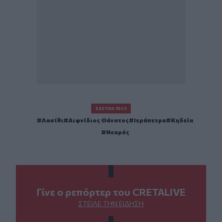
ΣΧΕΤΙΚΆ TAGS
Λασίθι
Αιφνίδιος Θάνατος
Ιεράπετρα
Κηδεία
Νεαρός
Γίνε ο ρεπόρτερ του CRETALIVE
ΣΤΕΊΛΕ ΤΗΝ ΕΊΔΗΣΗ