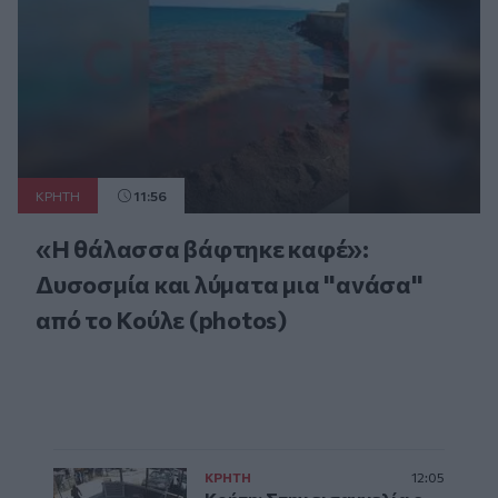
ΚΡΗΤΗ
11:56
«Η θάλασσα βάφτηκε καφέ»:
Δυσοσμία και λύματα μια "ανάσα"
από το Κούλε (photos)
ΚΡΗΤΗ
12:05