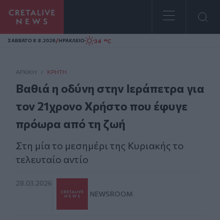
Homepage
/
34 °C
ΣAΒΒΑΤΟ 8.8.2026
ΗΡΑΚΛΕΙΟ
ΑΡΧΙΚΗ
/
ΚΡΉΤΗ
Βαθιά η οδύνη στην Ιεράπετρα για
τον 21χρονο Χρήστο που έφυγε
πρόωρα από τη ζωή
Στη μία το μεσημέρι της Κυριακής το
τελευταίο αντίο
28.03.2026
NEWSROOM