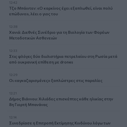
12:42
Τζο Μπάιντεν: «Ο καρκίνος έχει εξαπλωθεί, είναι πολύ
επώδυνο», λέει ο γιος του
12:38
Χανιά: Διεθνές Συνέδριο για τη Βιολογία των Φορέων
Μεταδοτικών Ασθενειών
12:33
Στις φλόγες δύο διυλιστήρια πετρελαίου στη Ρωσία μετά
από ουκρανική επίθεση με drones
12:29
Οι «αγκαζαρισμένες» ξαπλώστρες στις παραλίες
12:21
Δήμος Βιάννου: Χιλιάδες επισκέπτες κάθε ηλικίας στην
8η Γιορτή Μπανάνας
12:14
Συνεδρίασε η Επιτροπή Εκτίμησης Κινδύνου λόγω των