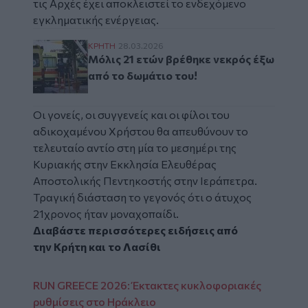
τις Αρχές έχει αποκλειστεί το ενδεχόμενο
εγκληματικής ενέργειας.
Μόλις 21 ετών βρέθηκε νεκρός έξω από το 
ΚΡΗΤΗ
28.03.2026
Μόλις 21 ετών βρέθηκε νεκρός έξω
από το δωμάτιο του!
Οι γονείς, οι συγγενείς και οι φίλοι του
αδικοχαμένου Χρήστου θα απευθύνουν το
τελευταίο αντίο στη μία το μεσημέρι της
Κυριακής στην Εκκλησία Ελευθέρας
Αποστολικής Πεντηκοστής στην Ιεράπετρα.
Τραγική διάσταση το γεγονός ότι ο άτυχος
21χρονος ήταν μοναχοπαίδι.
Διαβάστε περισσότερες ειδήσεις από
την
Κρήτη
και το
Λασίθι
RUN GREECE 2026: Έκτακτες κυκλοφοριακές
ρυθμίσεις στο Ηράκλειο