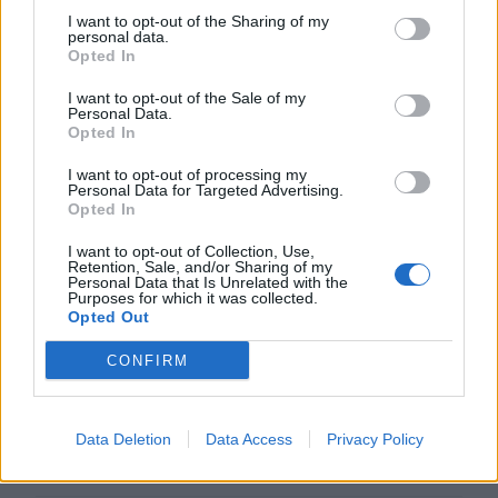
I want to opt-out of the Sharing of my
ΠΕΡΙΣΣΟΤΕΡΑ
personal data.
Opted In
I want to opt-out of the Sale of my
Personal Data.
Opted In
ΣΧΕΤΙΚA AΡΘΡΑ
I want to opt-out of processing my
Personal Data for Targeted Advertising.
Opted In
Νέες ειδικότητες στη Σχολή Ανώτερης Επαγγελματικής
ΚΡΗΤΗ
13:02
I want to opt-out of Collection, Use,
Νέες ειδικότητες στη Σχολή Ανώτε
Νέες ειδικότητες στη Σχολή
Retention, Sale, and/or Sharing of my
Ανώτερης Επαγγελματικής
Personal Data that Is Unrelated with the
Purposes for which it was collected.
Κατάρτισης Χανίων
Opted Out
CONFIRM
Κάλεσα σε σύσκεψη για το πρώην Λατομείο Ανώπολης
ΚΡΗΤΗ
12:54
Κάλεσα σε σύσκεψη για το πρώην Λ
Κάλεσα σε σύσκεψη για το
πρώην Λατομείο Ανώπολης
Data Deletion
Data Access
Privacy Policy