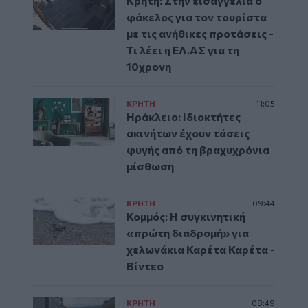
Κρήτη: Στην εισαγγελία ο
φάκελος για τον τουρίστα
με τις ανήθικες προτάσεις -
Τι λέει η ΕΛ.ΑΣ για τη
10χρονη
ΚΡΗΤΗ
11:05
Ηράκλειο: Ιδιοκτήτες
ακινήτων έχουν τάσεις
φυγής από τη βραχυχρόνια
μίσθωση
ΚΡΗΤΗ
09:44
Κομμός: Η συγκινητική
«πρώτη διαδρομή» για
χελωνάκια Καρέτα Καρέτα -
Βίντεο
ΚΡΗΤΗ
08:49