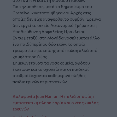
στο ΠΑΓΝΗ και στη Μονάδα Παίδων.
Για την υπόθεση, μετά το δημοσίευμα του
Cretalive, κινητοποιήθηκαν οι Αρχές στις
οποίες δεν είχε αναφερθεί το συμβάν. Έρευνα
διενεργεί το οικείο Αστυνομικό Τμήμα και η
Υποδιεύθυνση Ασφαλείας Ηρακλείου
Εν τω μεταξύ, στη Μονάδα νοσηλεύεται άλλο
ένα παιδί περίπου δύο ετών, το οποίο
τραυματίστηκε επίσης από πτώση αλλά από
χαμηλότερο ύψος.
Σημειώνεται ότι τα νοσοκομεία, αφότου
έκλεισαν και τα σχολεία και οι παιδικοί
σταθμοί δέχονται καθημερινά πλήθος
παιδιατρικών περιστατικών.
Δολοφονία Jean Hanlon: Η παλιά υποψία, η
εμπιστευτική πληροφορία και ο νέος κύκλος
ερευνών