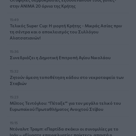
στην ΑΝΙΜΑ 20 όρνια της Κρήτης
15:49
Τελικός Super Cup: Η γιορτή Κρήτης - Μικράς Ασίας πριν
τη σέντρα και ο αποκλεισμός του Συλλόγου
Αλατσατιανών!
15:36
Συνεδριάζει η Δημοτική Επιτροπή Αγίου Νικολάου
15:32
Ζητούν άμεση τοποθέτηση κάδου στο νεκροταφείο των
Σταβιών
15:23
Μίλτος Τεντόγλου: “Πέταξε'” για τον μεγάλο τελικό του
Ευρωπαϊκού Πρωταθλήματος Ανοιχτού Στίβου
15:15
Ντόναλντ Τραμπ: «Παρτίδα σκάκι» οι συνομιλίες με το
Ιράν – «Είμαστε επαγγελματίες παίκτες», απαντά η