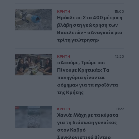
ΚΡΗΤΗ
15:00
Ηράκλειο: Στα 400 μέτρα η
βλάβη στη γεώτρηση των
Βασιλειών - «Αναγκαία μια
τρίτη γεώτρηση»
ΚΡΗΤΗ
12:20
«Ακούμε, Τρώμε και
Πίνουμε Κρητικά»: Τα
πανηγύρια γίνονται
«όχημα» για τα προϊόντα
της Κρήτης
ΚΡΗΤΗ
11:22
Χανιά: Μάχη με τα κύματα
για τη διάσωση γυναίκας
στον Καβρό -
Συγκλονιστικό βίντεο