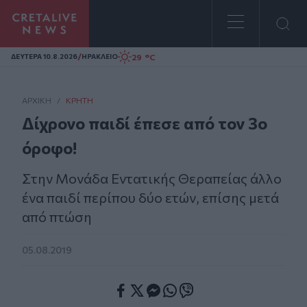
Homepage
/
29 °C
ΔΕΥΤΕΡΑ 10.8.2026
ΗΡΑΚΛΕΙΟ
ΑΡΧΙΚΗ
/
ΚΡΉΤΗ
Δίχρονο παιδί έπεσε από τον 3ο
όροφο!
Στην Μονάδα Εντατικής Θεραπείας άλλο
ένα παιδί περίπου δύο ετών, επίσης μετά
από πτώση
05.08.2019
Facebook
Twitter
Messenger
Whatsapp
Viber