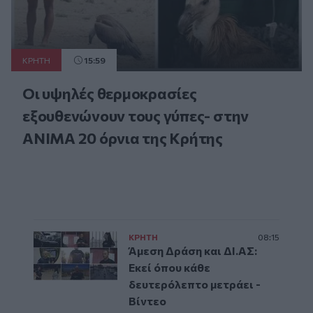
ΚΡΗΤΗ
15:59
Οι υψηλές θερμοκρασίες
εξουθενώνουν τους γύπες- στην
ΑΝΙΜΑ 20 όρνια της Κρήτης
ΚΡΗΤΗ
08:15
Άμεση Δράση και ΔΙ.ΑΣ:
Εκεί όπου κάθε
δευτερόλεπτο μετράει -
Βίντεο