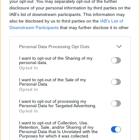
your opt-out. You may separately opt-out of the further
disclosure of your personal information by third parties on the
IAB’s list of downstream participants. This information may
also be disclosed by us to third parties on the
IAB’s List of
Downstream Participants
that may further disclose it to other
ΣΧΕΤΙΚA AΡΘΡΑ
third parties.
Personal Data Processing Opt Outs
Χανιά: Έκλεψαν 860 κιλά ψάρια από τις ιχθυοκαλλιέργε
ΚΡΗΤΗ
16:13
Χανιά: Έκλεψαν 860 κιλά ψάρια από
Χανιά: Έκλεψαν 860 κιλά ψάρια
I want to opt-out of the Sharing of my
από τις ιχθυοκαλλιέργειες στην
personal data.
Σούδα!
Opted In
I want to opt-out of the Sale of my
Personal Data.
Opted In
Οι υψηλές θερμοκρασίες εξουθενώνουν τους γύπες- στη
ΚΡΗΤΗ
15:59
Οι υψηλές θερμοκρασίες εξουθενών
Οι υψηλές θερμοκρασίες
I want to opt-out of processing my
εξουθενώνουν τους γύπες- στην
Personal Data for Targeted Advertising.
ΑΝΙΜΑ 20 όρνια της Κρήτης
Opted In
I want to opt-out of Collection, Use,
Retention, Sale, and/or Sharing of my
Τελικός Super Cup: Η γιορτή Κρήτης - Μικράς Ασίας πρ
ΚΡΗΤΗ
15:49
Personal Data that Is Unrelated with the
Τελικός Super Cup: Η γιορτή Κρήτη
Τελικός Super Cup: Η γιορτή
Purposes for which it was collected.