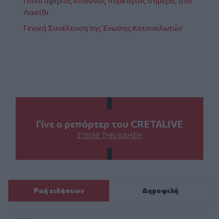
Πολύ υψηλός κίνδυνος πυρκαγιάς σήμερα, στο
Λασίθι
Γενική Συνέλευση της Ένωσης Καταναλωτών
Γίνε ο ρεπόρτερ του CRETALIVE
ΣΤΕΊΛΕ ΤΗΝ ΕΊΔΗΣΗ
Ροή ειδήσεων
Δημοφιλή