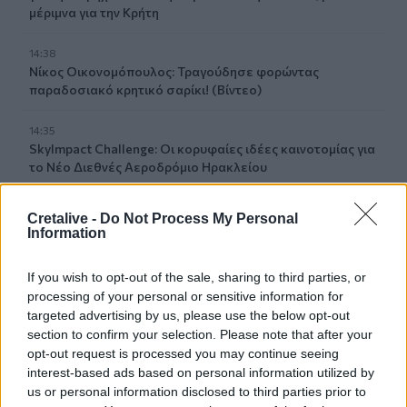
μέριμνα για την Κρήτη
14:38
Νίκος Οικονομόπουλος: Τραγούδησε φορώντας
παραδοσιακό κρητικό σαρίκι! (Βίντεο)
14:35
SkyImpact Challenge: Οι κορυφαίες ιδέες καινοτομίας για
το Νέο Διεθνές Αεροδρόμιο Ηρακλείου
14:29
Cretalive -
Do Not Process My Personal
Καραμαλάκης για τα λύματα δίπλα στον Κούλε: «Το
Information
ερώτημα είναι εάν υπάρχει ημερομηνία»
If you wish to opt-out of the sale, sharing to third parties, or
14:28
processing of your personal or sensitive information for
Αγκίστρι: Ισραηλινοί τουρίστες επιτέθηκαν σε
targeted advertising by us, please use the below opt-out
διαδηλωτές που φώναζαν υπέρ της Παλαιστίνης (Βίντεο)
section to confirm your selection. Please note that after your
opt-out request is processed you may continue seeing
interest-based ads based on personal information utilized by
ΠΕΡΙΣΣΟΤΕΡΑ
us or personal information disclosed to third parties prior to