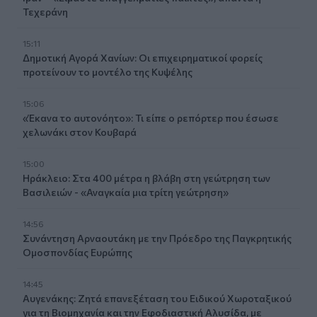
Τεχεράνη
15:11
Δημοτική Αγορά Χανίων: Οι επιχειρηματικοί φορείς
προτείνουν το μοντέλο της Κυψέλης
15:06
«Έκανα το αυτονόητο»: Τι είπε ο ρεπόρτερ που έσωσε
χελωνάκι στον Κουβαρά
15:00
Ηράκλειο: Στα 400 μέτρα η βλάβη στη γεώτρηση των
Βασιλειών - «Αναγκαία μια τρίτη γεώτρηση»
14:56
Συνάντηση Αρναουτάκη με την Πρόεδρο της Παγκρητικής
Ομοσπονδίας Ευρώπης
14:45
Αυγενάκης: Ζητά επανεξέταση του Ειδικού Χωροταξικού
για τη Βιομηχανία και την Εφοδιαστική Αλυσίδα, με