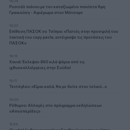
16:28
Ρεσιτάλ πιάνου με τον καταξιωμένο πιανίστα Άρη
Γραικούση - Αφιέρωμα στον Μότσαρτ
16:23
Επίθεση ΠΑΣΟΚ σε Τσίπρα: «Πιστός στην προσφιλή του
τακτική του copy paste, αντέγραψε τις προτάσεις του
ΠΑΣΟΚ»
16:13
Χανιά: Έκλεψαν 860 κιλά ψάρια από τις
ιχθυοκαλλιέργειες στην Σούδα!
16:11
Τεντόγλου: «Είμαι καλά, θα με δείτε στον τελικό...»
16:00
Ρέθυμνο: Αλλαγές στο πρόγραμμα εκδηλώσεων
«Αποσπερίδες»
15:59
Οι υψηλές θερμοκρασίες εξουθενώνουν τους γύπες-