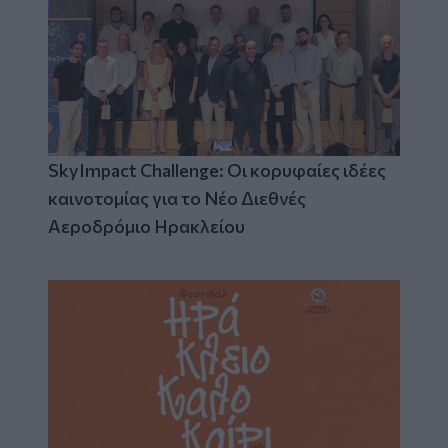
SkyImpact Challenge: Οι κορυφαίες ιδέες
καινοτομίας για το Νέο Διεθνές
Αεροδρόμιο Ηρακλείου