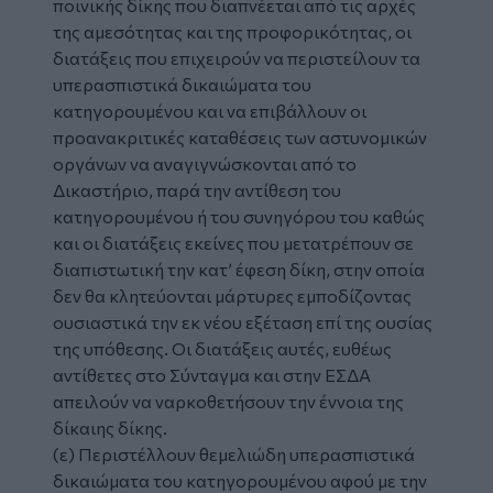
ποινικής δίκης που διαπνέεται από τις αρχές
της αμεσότητας και της προφορικότητας, οι
διατάξεις που επιχειρούν να περιστείλουν τα
υπερασπιστικά δικαιώματα του
κατηγορουμένου και να επιβάλλουν οι
προανακριτικές καταθέσεις των αστυνομικών
οργάνων να αναγιγνώσκονται από το
Δικαστήριο, παρά την αντίθεση του
κατηγορουμένου ή του συνηγόρου του καθώς
και οι διατάξεις εκείνες που μετατρέπουν σε
διαπιστωτική την κατ’ έφεση δίκη, στην οποία
δεν θα κλητεύονται μάρτυρες εμποδίζοντας
ουσιαστικά την εκ νέου εξέταση επί της ουσίας
της υπόθεσης. Οι διατάξεις αυτές, ευθέως
αντίθετες στο Σύνταγμα και στην ΕΣΔΑ
απειλούν να ναρκοθετήσουν την έννοια της
δίκαιης δίκης.
(ε) Περιστέλλουν θεμελιώδη υπερασπιστικά
δικαιώματα του κατηγορουμένου αφού με την