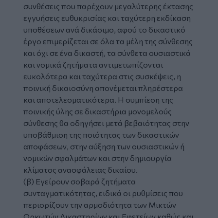
συνθέσεις που παρέχουν μεγαλύτερης έκτασης
εγγυήσεις ευθυκρισίας και ταχύτερη εκδίκαση
υποθέσεων ανά δικάσιμο, αφού το δικαστικό
έργο επιμερίζεται σε όλα τα μέλη της σύνθεσης
και όχι σε ένα δικαστή, τα σύνθετα ουσιαστικά
και νομικά ζητήματα αντιμετωπίζονται
ευκολότερα και ταχύτερα στις συσκέψεις, η
ποινική δικαιοσύνη απονέμεται πληρέστερα
και αποτελεσματικότερα. Η συμπίεση της
ποινικής ύλης σε δικαστήρια μονομελούς
σύνθεσης θα οδηγήσει μετά βεβαιότητας στην
υποβάθμιση της ποιότητας των δικαστικών
αποφάσεων, στην αύξηση των ουσιαστικών ή
νομικών σφαλμάτων και στην δημιουργία
κλίματος ανασφάλειας δικαίου.
(β) Εγείρουν σοβαρά ζητήματα
συνταγματικότητας, ειδικά οι ρυθμίσεις που
περιορίζουν την αρμοδιότητα των Μικτών
Ορκωτών Δικαστηρίων και Εφετείων καθώς και