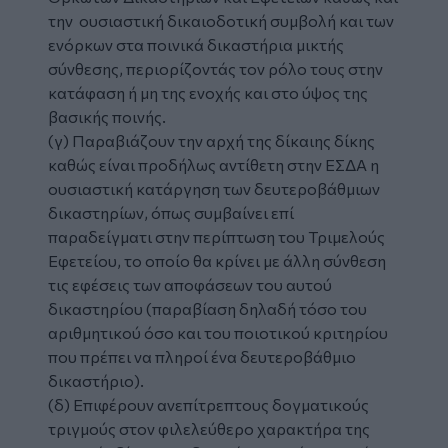
την ουσιαστική δικαιοδοτική συμβολή και των
ενόρκων στα ποινικά δικαστήρια μικτής
σύνθεσης, περιορίζοντάς τον ρόλο τους στην
κατάφαση ή μη της ενοχής και στο ύψος της
βασικής ποινής.
(γ) Παραβιάζουν την αρχή της δίκαιης δίκης
καθώς είναι προδήλως αντίθετη στην ΕΣΔΑ η
ουσιαστική κατάργηση των δευτεροβάθμιων
δικαστηρίων, όπως συμβαίνει επί
παραδείγματι στην περίπτωση του Τριμελούς
Εφετείου, το οποίο θα κρίνει με άλλη σύνθεση
τις εφέσεις των αποφάσεων του αυτού
δικαστηρίου (παραβίαση δηλαδή τόσο του
αριθμητικού όσο και του ποιοτικού κριτηρίου
που πρέπει να πληροί ένα δευτεροβάθμιο
δικαστήριο).
(δ) Επιφέρουν ανεπίτρεπτους δογματικούς
τριγμούς στον φιλελεύθερο χαρακτήρα της