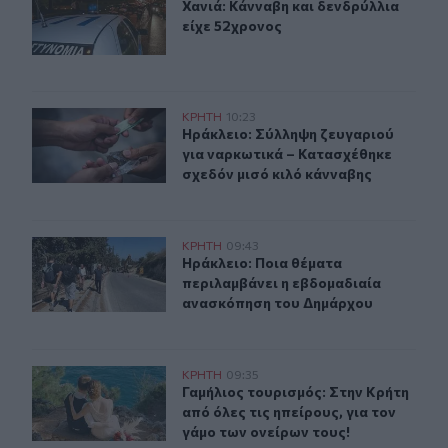
Χανιά: Κάνναβη και δενδρύλλια είχ
Χανιά: Κάνναβη και δενδρύλλια
είχε 52χρονος
Ηράκλειο: Σύλληψη ζευγαριού για ναρκωτικά – Κατασχέ
ΚΡΗΤΗ
10:23
Ηράκλειο: Σύλληψη ζευγαριού για 
Ηράκλειο: Σύλληψη ζευγαριού
για ναρκωτικά – Κατασχέθηκε
σχεδόν μισό κιλό κάνναβης
Ηράκλειο: Ποια θέματα περιλαμβάνει η εβδομαδιαία 
ΚΡΗΤΗ
09:43
Ηράκλειο: Ποια θέματα περιλαμβά
Ηράκλειο: Ποια θέματα
περιλαμβάνει η εβδομαδιαία
ανασκόπηση του Δημάρχου
Γαμήλιος τουρισμός: Στην Κρήτη από όλες τις ηπείρους, 
ΚΡΗΤΗ
09:35
Γαμήλιος τουρισμός: Στην Κρήτη από
Γαμήλιος τουρισμός: Στην Κρήτη
από όλες τις ηπείρους, για τον
γάμο των ονείρων τους!