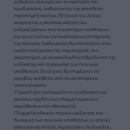
ρυθμίζεις περιορίζουν τα «φίλτρα» της
προδικασίας, καθιστώντας την απευθείας
παραπομπή κανόνα. Εξ αυτού του λόγου
αναμένεται η ραγδαία αύξηση των
εκδικαζόμενων στο ακροατήριο υποθέσεων
και ως εκ τούτου η επικαλούμενη επιτάχυνση
της ποινικής διαδικασίας θα αποτελέσει στην
ουσία επιτάχυνση της παραπομπής στο
ακροατήριο, με συνακόλουθη επιβράδυνση της
εκδίκασης και περαίωσης των ποινικών
υποθέσεων. Εν ολίγοις θα επιφέρουν τα
ακριβώς αντίθετα, από τα σκοπούμενα,
αποτελέσματα.
Παράλληλα συσσωρεύεται η εκδίκαση του
συνόλου σχεδόν των πλημμεληματικών
παραβάσεων στο Μονομελές
Πλημμελειοδικείο, παραγνωρίζοντας την
δυναμική των ποινικών υποθέσεων, οι οποίες
απαιτούν σε πολλές περιπτώσεις πολυμελείς