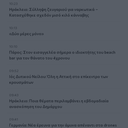
10:23
Ηράκλειο: Σύλληψη ζευγαριού για ναρκωτικά –
Κατασχέθηκε σχεδόν μισό κιλό κάνναβης
10:13
«Δύο μέρες μόνο»
10:10
Πάρος: Στον εισαγγελέα σήμερα ο ιδιοκτήτης του beach
bar για τον θάνατο του 4χρονου
09:52
Ιός Δυτικού Νείλου: Όλη η Αττική στο επίκεντρο των
κρουσμάτων
09:43
Ηράκλειο: Ποια θέματα περιλαμβάνει η εβδομαδιαία
ανασκόπηση του Δημάρχου
09:41
Γερμανία: Νέα έρευνα για την άμυνα απέναντι στα drones