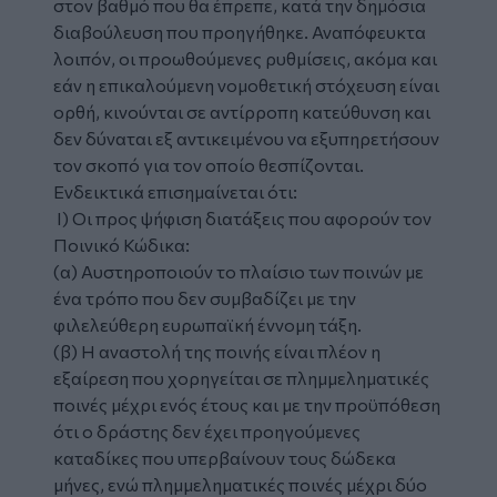
στον βαθμό που θα έπρεπε, κατά την δημόσια
διαβούλευση που προηγήθηκε. Αναπόφευκτα
λοιπόν, οι προωθούμενες ρυθμίσεις, ακόμα και
εάν η επικαλούμενη νομοθετική στόχευση είναι
ορθή, κινούνται σε αντίρροπη κατεύθυνση και
δεν δύναται εξ αντικειμένου να εξυπηρετήσουν
τον σκοπό για τον οποίο θεσπίζονται.
Ενδεικτικά επισημαίνεται ότι:
Ι) Οι προς ψήφιση διατάξεις που αφορούν τον
Ποινικό Κώδικα:
(α) Αυστηροποιούν το πλαίσιο των ποινών με
ένα τρόπο που δεν συμβαδίζει με την
φιλελεύθερη ευρωπαϊκή έννομη τάξη.
(β) Η αναστολή της ποινής είναι πλέον η
εξαίρεση που χορηγείται σε πλημμεληματικές
ποινές μέχρι ενός έτους και με την προϋπόθεση
ότι ο δράστης δεν έχει προηγούμενες
καταδίκες που υπερβαίνουν τους δώδεκα
μήνες, ενώ πλημμεληματικές ποινές μέχρι δύο