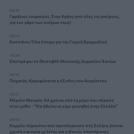
09:35
Γαμήλιος τουρισμός: Στην Κρήτη από όλες τις ηπείρους,
για τον γάμο των ονείρων τους!
09:29
Κασσάνοι: Όλα έτοιμα για την Γιορτή Κρεμμυδιού
09:24
Επιστρέφει το Φεστιβάλ Μουσικής Δωματίου Χανίων
09:19
Πειραιάς: Κορυφώνεται η έξοδος του Αυγούστου
09:12
Μέριλιν Μονρόε: 64 χρόνια από τη μέρα που πέρασε
στον μύθο - "Θα ήθελα να είχα γεννηθεί στην Ελλάδα"
09:05
Κομμάτι πύραυλου που προσέκρουσε στη Σελήνη γίνεται
χρυσή ευκαιρία μελέτης για ειδικούς επιστήμονες