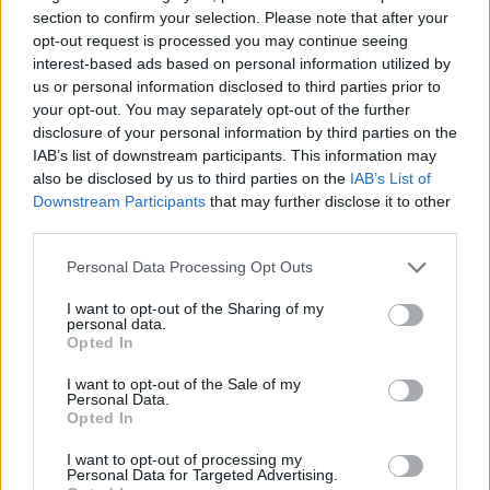
νομοθετικής πρωτοβουλίας.
section to confirm your selection. Please note that after your
opt-out request is processed you may continue seeing
interest-based ads based on personal information utilized by
Δείτε επίσης:
us or personal information disclosed to third parties prior to
"Φυλακοδάνεια" ... με το νέο Ποινικό Δίκαιο -
your opt-out. You may separately opt-out of the further
Ενημερωτική δράση, την Τρίτη
disclosure of your personal information by third parties on the
Ποινικός Κώδικας: «Ναι» στις αλλαγές από
IAB’s list of downstream participants. This information may
την Επιτροπή
also be disclosed by us to third parties on the
IAB’s List of
Νέος ποινικός κώδικας: Αυστηροποίηση
Downstream Participants
that may further disclose it to other
ποινών και επιτάχυνση διαδικασιών – Όλες
third parties.
οι αλλαγές
Personal Data Processing Opt Outs
Διαβάστε περισσότερες ειδήσεις από
I want to opt-out of the Sharing of my
personal data.
την
Κρήτη
και το
Ηράκλειο
Opted In
I want to opt-out of the Sale of my
Πένθος για τον Τάσο, στο Φαρμακευτικό
Personal Data.
Σύλλογο
Opted In
"Έπεσαν" μηνύσεις για ... το μαλλί στο TikTok
I want to opt-out of processing my
Personal Data for Targeted Advertising.
Ο Δήμος Σητείας στην επιχειρησιακή άσκηση