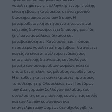
νομοθετημάτων της ελληνικής έννομης τάξης
είναι η έβδομη κατά σειρά, σε ένα χρονικό
διάστημα μικρότερο των 5 ετών. Η
μεταρρυθμιστική αυτή συχνότητα, ως είναι
ευχερώς διαγνώσιμο, έχει δημιουργήσει ήδη
ζητήματα ασφάλειας δικαίου και
μεταβατικότητας. Κατά συνέπεια, η όποια
περαιτέρω νομοθετική παρέμβαση θα ανέμενε
κανείς να είναι αποτέλεσμα ενδελεχούς
επιστημονικής διεργασίας και διαλόγου
μεταξύ των συναρμόδιων φορέων, κάτι το
οποίο δεν επελέγη ως μέθοδος νομοθέτησης.
Η υπεύθυνη και με συγκεκριμένες προτάσεις
τοποθέτηση της Ολομέλειας των Προέδρων
των Δικηγορικών Συλλόγων Ελλάδας, του
συνόλου της επιστημονικής κοινότητας καθώς
και των λοιπών κοινωνικών και
επαγγελματικών φορέων δεν αξιολογήθηκε