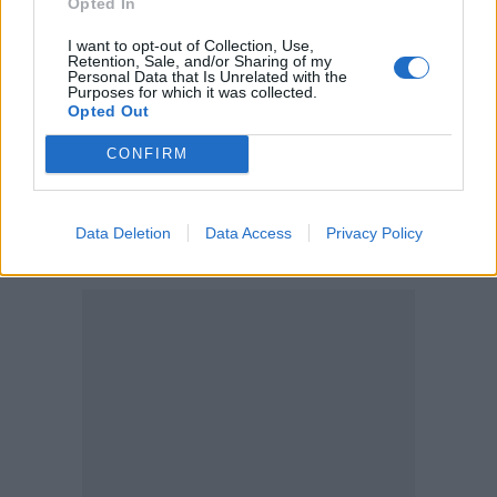
Opted In
επί χάρτου για σεισμό
I want to opt-out of Collection, Use,
Retention, Sale, and/or Sharing of my
Personal Data that Is Unrelated with the
Purposes for which it was collected.
Opted Out
CONFIRM
Ακολουθήστε το Cretalive στο
Google News
και
στο
Facebook
Κάντε εγγραφή στο κανάλι μας στο
YouTube
Data Deletion
Data Access
Privacy Policy