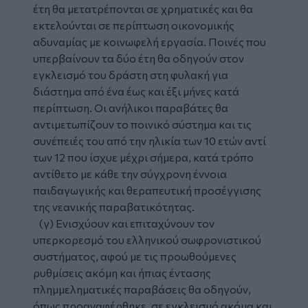
έτη θα μετατρέπονται σε χρηματικές και θα
εκτελούνται σε περίπτωση οικονομικής
αδυναμίας με κοινωφελή εργασία. Ποινές που
υπερβαίνουν τα δύο έτη θα οδηγούν στον
εγκλεισμό του δράστη στη φυλακή για
διάστημα από ένα έως και έξι μήνες κατά
περίπτωση. Οι ανήλικοι παραβάτες θα
αντιμετωπίζουν το ποινικό σύστημα και τις
συνέπειές του από την ηλικία των 10 ετών αντί
των 12 που ίσχυε μέχρι σήμερα, κατά τρόπο
αντίθετο με κάθε την σύγχρονη έννοια
παιδαγωγικής και θεραπευτική προσέγγισης
της νεανικής παραβατικότητας.
(γ) Ενισχύουν και επιταχύνουν τον
υπερκορεσμό του ελληνικού σωφρονιστικού
συστήματος, αφού με τις προωθούμενες
ρυθμίσεις ακόμη και ήπιας έντασης
πλημμεληματικές παραβάσεις θα οδηγούν,
όπως προαναφέρθηκε, σε εγκλεισμό ακόμα και