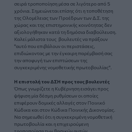
σειρά τροποποίηση μέσα σε λιγότερο από 5
χρόνια. Σημειώνεται επίσης ότι η τοποθέτηση
της Ολομέλειας των Προέδρων των Δ.Σ. της
χώρας και της επιστημονικής κοινότητας δεν
αξιολογήθηκαν κατά τη δημόσια διαβούλευση.
Καλεί μάλιστα τους βουλευτές να πράξουν
"αυτό που επιβάλουν οι περιστάσεις,
επιδιώκοντας με την έγκαιρη παρέμβασή σας
την αποφυγή των επιπτώσεων της
συγκεκριμένης νομοθετικής πρωτοβουλίας"
.
Η επιστολή του ΔΣΗ προς τους βουλευτές
Όπως γνωρίζετε η Κυβέρνηση εισάγει προς
ψήφιση μία δέσμη ρυθμίσεων οι οποίες
επιφέρουν δομικές αλλαγές στον Ποινικό
Κώδικα και στον Κώδικα Ποινικής Δικονομίας.
Να σημειωθεί ότι η συγκεκριμένη νομοθετική
πρωτοβουλία και η επιχειρούμενη
τροποποίηση των βασικών αυτών