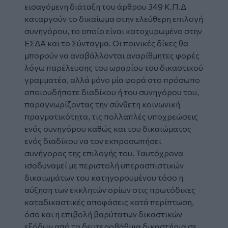
εισαγόμενη διάταξη του άρθρου 349 Κ.Π.Δ
καταργούν το δικαίωμα στην ελεύθερη επιλογή
συνηγόρου, το οποίο είναι κατοχυρωμένο στην
ΕΣΔΑ και το Σύνταγμα. Οι ποινικές δίκες θα
μπορούν να αναβάλλονται αναρίθμητες φορές
λόγω παρέλευσης του ωραρίου του δικαστικού
γραμματέα, αλλά μόνο μία φορά στο πρόσωπο
οποιουδήποτε διαδίκου ή του συνηγόρου του,
παραγνωρίζοντας την σύνθετη κοινωνική
πραγματικότητα, τις πολλαπλές υποχρεώσεις
ενός συνηγόρου καθώς και του δικαιώματος
ενός διαδίκου να τον εκπροσωπήσει
συνήγορος της επιλογής του. Ταυτόχρονα
ισοδυναμεί με περιστολή υπερασπιστικών
δικαιωμάτων του κατηγορουμένου τόσο η
αύξηση των εκκλητών ορίων στις πρωτόδικες
καταδικαστικές αποφάσεις κατά περίπτωση,
όσο και η επιβολή βαρύτατων δικαστικών
εξόδων από τα δευτεροβάθμια δικαστήρια σε