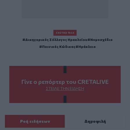
ΣΧΕΤΙΚΆ TAGS
Δικηγορικός Σύλλογος Ηρακλείου
Νομοσχέδιο
Ποινικός Κώδικας
Ηράκλειο
Γίνε ο ρεπόρτερ του CRETALIVE
ΣΤΕΊΛΕ ΤΗΝ ΕΊΔΗΣΗ
Ροή ειδήσεων
Δημοφιλή