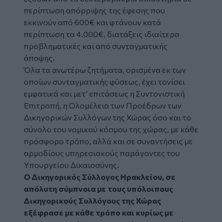
περίπτωση απόρριψης της έφεσης που
εκκινούν από 600€ και φτάνουν κατά
περίπτωση τα 4.000€, διατάξεις ιδιαίτερα
προβληματικές και από συνταγματικής
άποψης.
Όλα τα ανωτέρω ζητήματα, ορισμένα εκ των
οποίων συνταγματικής φύσεως, έχει τονίσει
εμφατικά και μετ’ επιτάσεως η Συντονιστική
Επιτροπή, η Ολομέλεια των Προέδρων των
Δικηγορικών Συλλόγων της Χώρας όσο και το
σύνολο του νομικού κόσμου της χώρας, με κάθε
πρόσφορο τρόπο, αλλά και σε συναντήσεις με
αρμοδίους υπηρεσιακούς παράγοντες του
Υπουργείου Δικαιοσύνης.
Ο Δικηγορικός Σύλλογος Ηρακλείου, σε
απόλυτη σύμπνοια με τους υπόλοιπους
Δικηγορικούς Συλλόγους της Χώρας
εξέφρασε με κάθε τρόπο και κυρίως με