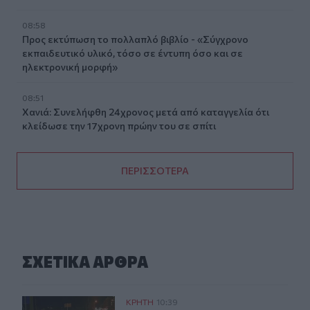
08:58
Προς εκτύπωση το πολλαπλό βιβλίο - «Σύγχρονο
εκπαιδευτικό υλικό, τόσο σε έντυπη όσο και σε
ηλεκτρονική μορφή»
08:51
Χανιά: Συνελήφθη 24χρονος μετά από καταγγελία ότι
κλείδωσε την 17χρονη πρώην του σε σπίτι
ΠΕΡΙΣΣΟΤΕΡΑ
ΣΧΕΤΙΚA AΡΘΡΑ
Χανιά: Κάνναβη και δενδρύλλια είχε 52χρονος
ΚΡΗΤΗ
10:39