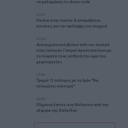
να χαλαρώσει το dress code
00:31
Παιδιά στην πισίνα: 6 απαράβατοι
κανόνες για την πρόληψη του πνιγμού
00:00
Ανατριχιαστικό βίντεο από τον σεισμό
στην Ιαπωνία: Γιατροί προστατεύουν με
τα σώματά τους ασθενή την ώρα του
χειρουργείου
23:54
Τραμπ: Ο πόλεμος με το Ιράν "θα
τελειώσει σύντομα"
23:43
30χρονη έπεσε στη θάλασσα από την
γέφυρα της Χαλκίδας
23:32