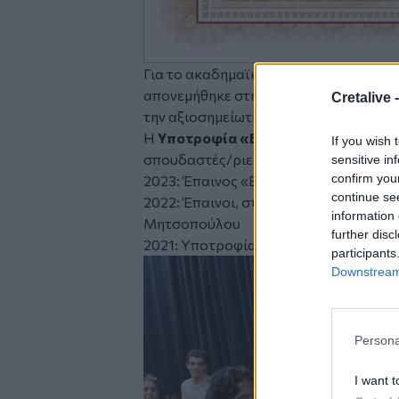
Για το ακαδημαϊκό έτος
2023-2024
, η
απονεμήθηκε στη σπουδάστρια του Γ' 
Cretalive 
την αξιοσημείωτη εξέλιξή της κατά τη 
Η
Υποτροφία «Βαγγέλης Γιακουμάκη
If you wish 
σπουδαστές/ριες:
sensitive in
confirm you
2023: Έπαινος «Βαγγέλη Γιακουμάκη
continue se
2022: Έπαινοι, στους Γιάννη Μαθιουδ
information 
Μητσοπούλου
further disc
2021: Υποτροφία «Βαγγέλης Γιακουμά
participants
Downstream 
Persona
I want t