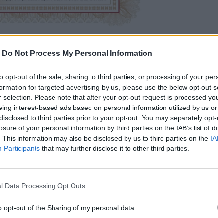
Υποτροφία «Βαγγέλης Γιακουμάκης»
έτους,
Μαρία Σκορδίλη
, αναγνωρίζοντας
-
Do Not Process My Personal Information
διάρκεια της χρονιάς.
ς»
έχει απονεμηθεί μέχρι σήμερα στους
to opt-out of the sale, sharing to third parties, or processing of your per
formation for targeted advertising by us, please use the below opt-out s
r selection. Please note that after your opt-out request is processed y
» στη Μάγδα Σαλβαράκη
eing interest-based ads based on personal information utilized by us or
άκη, Νικολέτα Μακρυγιάννη και Νικόλ
disclosed to third parties prior to your opt-out. You may separately opt-
losure of your personal information by third parties on the IAB’s list of
κης» στον Γιάννη Μαθιουδάκη.
. This information may also be disclosed by us to third parties on the
IA
Participants
that may further disclose it to other third parties.
l Data Processing Opt Outs
o opt-out of the Sharing of my personal data.