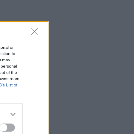
χωράφι
23:00
Ιταλία: Στη Νάπολη καταγράφηκε
θερμοκρασία-ρεκόρ 48 βαθμών
22:32
sonal or
Υπόθεση Marfin: Έφθασε στην Ελλάδα
ection to
η 46χρονη κατηγορούμενη για
ou may
εμπρησμό
 personal
out of the
22:30
 downstream
Αυτές είναι οι πιο επικίνδυνες
B’s List of
εβδομάδες για μεγάλες πυρκαγιές
22:21
Χρήστος Δάντης: «Δεν περίμενα την
αχαριστία, 22 χρόνια μετά και
συνάδελφοι προσπαθούν να ξεχάσουν
ότι έγραψα αυτό το τραγούδι»