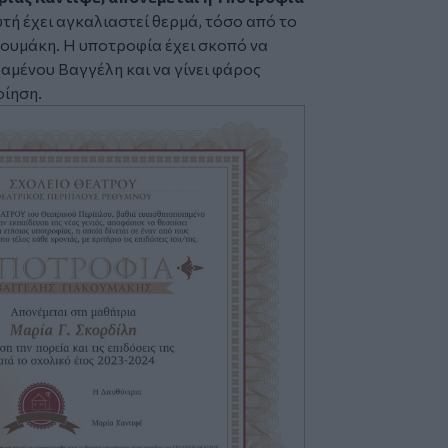
υτή έχει αγκαλιαστεί θερμά, τόσο από το
ακουμάκη. Η υποτροφία έχει σκοπό να
αμένου Βαγγέλη και να γίνει φάρος
οίηση.