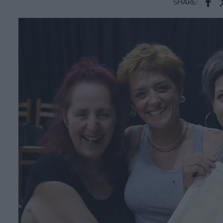
SHARE:
Face
T