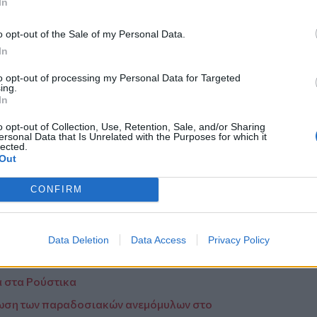
In
o opt-out of the Sale of my Personal Data.
In
to opt-out of processing my Personal Data for Targeted
ing.
In
o opt-out of Collection, Use, Retention, Sale, and/or Sharing
ersonal Data that Is Unrelated with the Purposes for which it
lected.
Out
εί μια
σημαντική πρωτοβουλία
του
ς σπουδαστές και τιμώντας τη μνήμη του
CONFIRM
στην θεατρική εκπαίδευση του τόπου
Data Deletion
Data Access
Privacy Policy
ό την
Κρήτη
και το
Ρέθυμνο
α στα Ρούστικα
λωση των παραδοσιακών ανεμόμυλων στο