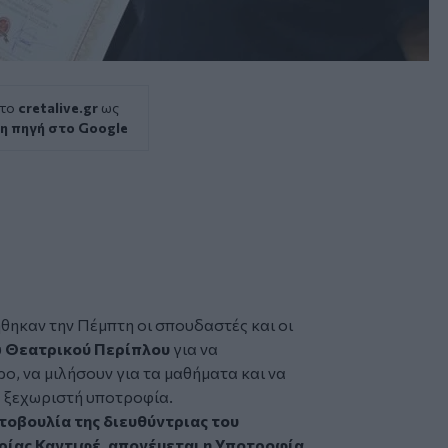
 το
cretalive.gr
ως
η πηγή στο Google
θηκαν την Πέμπτη οι σπουδαστές και οι
υ
Θεατρικού Περίπλου
για να
ο, να μιλήσουν για τα μαθήματα και να
α ξεχωριστή
υποτροφία
.
τοβουλία της διευθύντριας του
ρίας Καντιφέ, απονέμεται η Υποτροφία