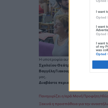
Opted 
I want t
Opted 
I want 
Advertis
Opted 
I want t
of my P
was col
Opted 
Η υποτροφία αυτή συνεχίζει να αποτελ
Σχολείου
Θεάτρου
, ενισχύοντας του
Βαγγέλη
Γιακουμάκη
, προσφέροντας 
μας.
Διαβάστε περισσότερες ειδήσεις απ
Πανηγυρίζει η Ιερά Μονή Προφήτη Ηλί
Ξεκινά η προσπάθεια για την αναστή