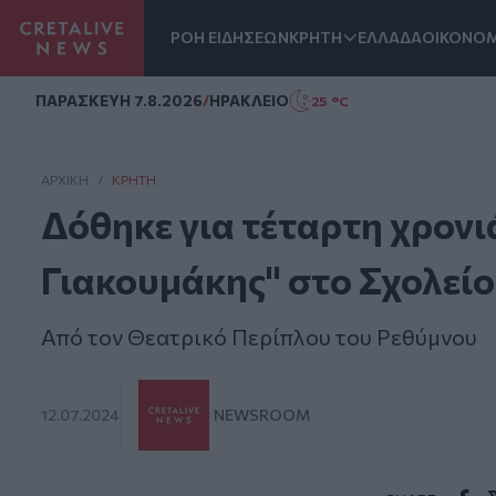
ΡΟΗ ΕΙΔΗΣΕΩΝ
ΚΡΗΤΗ
ΕΛΛΑΔΑ
ΟΙΚΟΝΟΜ
Homepage
ΠΑΡΑΣΚΕΥΗ 7.8.2026
/
ΗΡΑΚΛΕΙΟ
25 °C
ΑΡΧΙΚΗ
/
ΚΡΉΤΗ
Δόθηκε για τέταρτη χρονι
Γιακουμάκης" στο Σχολεί
Από τον Θεατρικό Περίπλου του Ρεθύμνου
12.07.2024
NEWSROOM