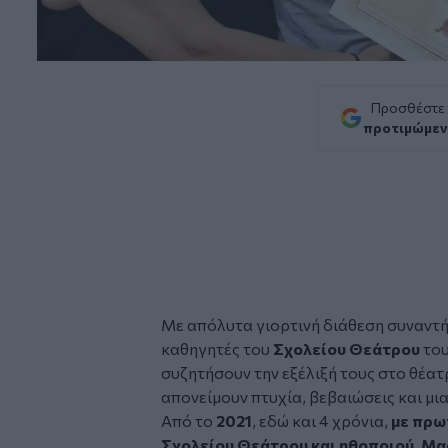
Προσθέστε
προτιμώμεν
Με απόλυτα γιορτινή διάθεση συναντή
καθηγητές του
Σχολείου Θεάτρου
το
συζητήσουν την εξέλιξή τους στο θέατρ
απονείμουν πτυχία, βεβαιώσεις και μι
Από το
2021
, εδώ και 4 χρόνια,
με πρω
Σχολείου Θεάτρου και ηθοποιού, Μα