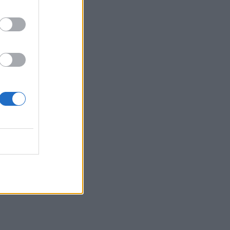
22:14
Ξεκινούν τα δοκιμαστικά δρομολόγια
της επέκτασης του Μετρό
Θεσσαλονίκης
22:05
Τζόκερ: Αυτοί είναι οι τυχεροί αριθμοί
που κερδίζουν πάνω από 2 εκατ. ευρώ
21:56
Συρία: Βόμβα εξερράγη σε λεωφορείο
κοντά στη Δαμασκό – Τουλάχιστον 2
νεκροί και 13 τραυματίες
21:43
Απίστευτο περιστατικό σε αγώνα
μπέιζμπολ: Μπαστούνι παίκτη
εκτοξεύτηκε στις κερκίδες και
τραυμάτισε θεατή - Δείτε βίντεο
21:30