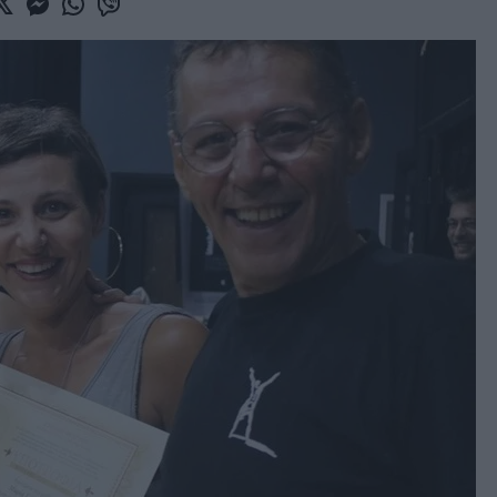
book
witter
Messenger
Whatsapp
Viber