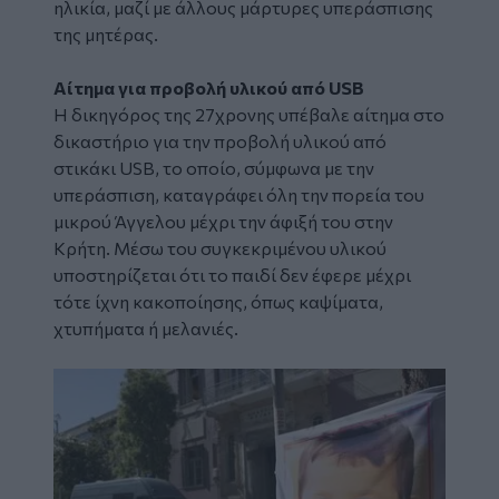
ηλικία, μαζί με άλλους μάρτυρες υπεράσπισης
της μητέρας.
Αίτημα για προβολή υλικού από USB
Η δικηγόρος της 27χρονης υπέβαλε αίτημα στο
δικαστήριο για την προβολή υλικού από
στικάκι USB, το οποίο, σύμφωνα με την
υπεράσπιση, καταγράφει όλη την πορεία του
μικρού Άγγελου μέχρι την άφιξή του στην
Κρήτη. Μέσω του συγκεκριμένου υλικού
υποστηρίζεται ότι το παιδί δεν έφερε μέχρι
τότε ίχνη κακοποίησης, όπως καψίματα,
χτυπήματα ή μελανιές.
Image