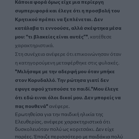
Κάποια φορά όμως είχε μια περίεργη
συμπεριφορά και έλεγε ότι η προσβολή του
Κρητικού πρέπει να ξεπλένεται. Δεν
κατάλαβα τι εννοούσε, αλλά σκέφτηκα μέσα
μου: “τι βλακείες είναι αυτές”"
, κατέθεσε
χαρακτηριστικά.
Στη συνέχεια ανέφερε ότι επικοινώνησαν όταν
η κατηγορούμενη μεταφέρθηκε στις φυλακές.
"Μιλήσαμε με την αδερφή μου όταν μπήκε
στον Κορυδαλλό. Την ρώτησα γιατί δεν
εφυγε αφού χτυπούσε το παιδί."Μου έλεγε
ότι εδώ ειναι όλοι δικοί μου. Δεν μπορείς να
πας πουθενά"
ανέφερε.
Ερωτηθείσα για την παιδική ηλικία της
Ελευθερίας, ανέφερε χαρακτηριστικά ότι
δυσκολευόταν πολύ ως κοριτσάκι. Δεν είχε
παρέες. Έπαιζε περισσότερο με παιδάκια πολύ