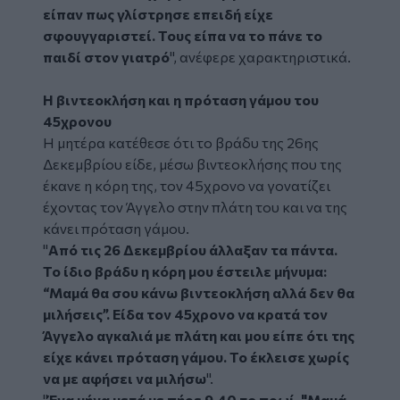
είπαν πως γλίστρησε επειδή είχε
σφουγγαριστεί. Τους είπα να το πάνε το
παιδί στον γιατρό
", ανέφερε χαρακτηριστικά.
Η βιντεοκλήση και η πρόταση γάμου του
45χρονου
Η μητέρα κατέθεσε ότι το βράδυ της 26ης
Δεκεμβρίου είδε, μέσω βιντεοκλήσης που της
έκανε η κόρη της, τον 45χρονο να γονατίζει
έχοντας τον Άγγελο στην πλάτη του και να της
κάνει πρόταση γάμου.
"
Από τις 26 Δεκεμβρίου άλλαξαν τα πάντα.
Το ίδιο βράδυ η κόρη μου έστειλε μήνυμα:
“Μαμά θα σου κάνω βιντεοκλήση αλλά δεν θα
μιλήσεις”. Είδα τον 45χρονο να κρατά τον
Άγγελο αγκαλιά με πλάτη και μου είπε ότι της
είχε κάνει πρόταση γάμου. Το έκλεισε χωρίς
να με αφήσει να μιλήσω
".
"
Ένα μήνα μετά με πήρε 9.40 το πρωί. "Μαμά,