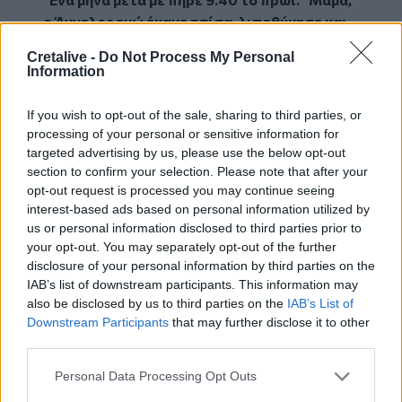
ο Άγγελος ενώ έκανε τσίσα, λιποθύμησε και
τον πάμε νοσοκομείο
". συμπλήρωσε.
Cretalive -
Do Not Process My Personal
Η ίδια κατέθεσε ότι εκείνη την περίοδο
Information
προσπαθούσε συνεχώς να επικοινωνήσει με
τον 45χρονο, ο οποίος της ανέφερε πως το
If you wish to opt-out of the sale, sharing to third parties, or
παιδί δεν μπορούσε να ουρήσει. Παράλληλα,
processing of your personal or sensitive information for
όπως είπε, της μετέφερε ότι "
κάποιες μελανιές
targeted advertising by us, please use the below opt-out
που έχει, τις έκανε η Ελευθερία
".
section to confirm your selection. Please note that after your
opt-out request is processed you may continue seeing
Στη συνέχεια, όπως κατέθεσε, μίλησε ξανά με
interest-based ads based on personal information utilized by
την κόρη της, η οποία της είπε: "
Μαμά, πάω
us or personal information disclosed to third parties prior to
μέσα γιατί βλέπω αστυνομία".
Αμέσως μετά, η
your opt-out. You may separately opt-out of the further
μητέρα αποφάσισε να ταξιδέψει στην Κρήτη το
disclosure of your personal information by third parties on the
ίδιο βράδυ.
IAB’s list of downstream participants. This information may
Όπως περιέγραψε, σε επόμενη επικοινωνία της
also be disclosed by us to third parties on the
IAB’s List of
ειπώθηκε: "
Αυτός το χτύπησε, μαμά… Εγώ δεν
Downstream Participants
that may further disclose it to other
third parties.
ήμουν εκεί. Ξυπνήσαμε, τον έπλυνα, τον
έντυσα, επέμενε να του πάρω καφέ. Ένα
Personal Data Processing Opt Outs
λεπτό έλειψα. Γύρισα και βρήκα το παιδί