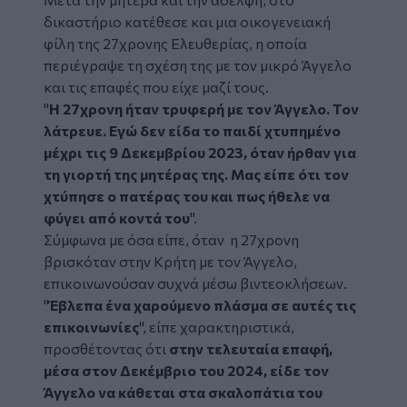
δικαστήριο κατέθεσε και μια οικογενειακή
φίλη της 27χρονης Ελευθερίας, η οποία
περιέγραψε τη σχέση της με τον μικρό Άγγελο
και τις επαφές που είχε μαζί τους.
"
Η 27χρονη ήταν τρυφερή με τον Άγγελο. Τον
λάτρευε. Εγώ δεν είδα το παιδί χτυπημένο
μέχρι τις 9 Δεκεμβρίου 2023, όταν ήρθαν για
τη γιορτή της μητέρας της. Μας είπε ότι τον
χτύπησε ο πατέρας του και πως ήθελε να
φύγει από κοντά του
".
Σύμφωνα με όσα είπε, όταν η 27χρονη
βρισκόταν στην Κρήτη με τον Άγγελο,
επικοινωνούσαν συχνά μέσω βιντεοκλήσεων.
"
Έβλεπα ένα χαρούμενο πλάσμα σε αυτές τις
επικοινωνίες
", είπε χαρακτηριστικά,
προσθέτοντας ότι
στην τελευταία επαφή,
μέσα στον Δεκέμβριο του 2024, είδε τον
Άγγελο να κάθεται στα σκαλοπάτια του