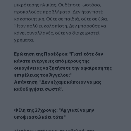
μικρότερης ηλικίας. Ουδέποτε, ωστόσο,
προκαλούσε προβλήματα. Δεν ήταν ποτέ
κακοποιητική. Ούτε σε παιδιά, ούτε σε ζώα.
Ήταν πολύ ευκολοπίστη. Δεν μπορούσε να
κάνει συναλλαγές, ούτε να διαχειριστεί
χρήματα.
Ερώτηση της Προέδρου
: "
Γιατί τότε δεν
κάνατε ενέργειες από μέρους της
οικογένειας να ζητήσετε την αφαίρεση της
επιμέλειας του Άγγελου;
"
Απάντηση
: "
Δεν είχαμε κάποιον να μας
καθοδηγήσει σωστά
".
Φίλη της 27χρονης: "Αχ γιατί να μην
υποψιαστώ κάτι τότε"
Μετά την μητέρα και την αδελφή, στο