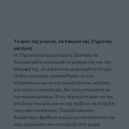
Το φιλί της γιαγιάς, τα δάκρυα της 27χρονης
μητέρας
Η 27χρονη κατηγορούμενη, ξέσπασε σε
δάκρυα μόλις αντίκρισε τη μητέρα της και την
αδερφή της, σε μια έντονα φορτισμένη στιγμή.
Οι δύο γυναίκες προσπάθησαν να την
πλησιάσουν και να την αγκαλιάσουν, ωστόσο,
για λόγους ασφαλείας, δεν τους επετράπη να
την προσεγγίσουν. Έτσι, περιορίστηκαν να της
στείλουν ένα φιλί και να της δείξουν τη στήριξή
τους από απόσταση. Παράλληλα στο
δικαστήριο βρέθηκε και μια γειτόνισσα που την
είχε μεγαλώσει και τη στήριζε από μικρή