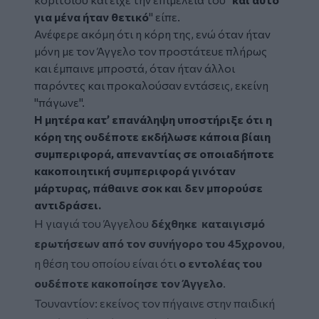
για μένα ήταν θετικό
" είπε.
Ανέφερε ακόμη ότι η κόρη της, ενώ όταν ήταν
μόνη με τον Άγγελο τον προστάτευε πλήρως
και έμπαινε μπροστά, όταν ήταν άλλοι
παρόντες και προκαλούσαν εντάσεις, εκείνη
"πάγωνε".
Η μητέρα κατ’ επανάληψη υποστήριξε ότι η
κόρη της ουδέποτε εκδήλωσε κάποια βίαιη
συμπεριφορά, απεναντίας σε οποιαδήποτε
κακοποιητική συμπεριφορά γινόταν
μάρτυρας, πάθαινε σοκ και δεν μπορούσε
αντιδράσει.
Η γιαγιά του Άγγελου
δέχθηκε καταιγισμό
ερωτήσεων από τον συνήγορο του 45χρονου
,
η θέση του οποίου είναι ότι
ο εντολέας του
ουδέποτε κακοποίησε τον Άγγελο
.
Τουναντίον: εκείνος τον πήγαινε στην παιδική