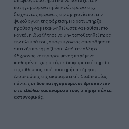
απέφευγε συστηματικά να κοιτάξει τον
κατηγορούμενο πρώην σύντροφο της,
δείχνοντας εμφανώς την αμηχανία και την
ψυχολογική της φόρτιση. Παρότι υπήρξε
πρόθεση να μετακινηθεί ώστε να καθίσει πιο
κοντά, η ίδια ζήτησε να μην τοποθετηθεί προς
την πλευρά του, αποφεύγοντας οποιαδήποτε
οπτική επαφή μαζί του. Από την άλλη ο
45χρονος κατηγορούμενος παρέμενε
καθισμένος χωριστά, σε διαφορετικό σημείο
της αίθουσας, υπό αυστηρή επιτήρηση.
Διαρκούσης της ακροαματικής διαδικασίας
πάντως
οι δυο κατηγορούμενοι βρίσκονταν
στο εδώλιο και ανάμεσα τους υπήρχε πάντα
αστυνομικός.