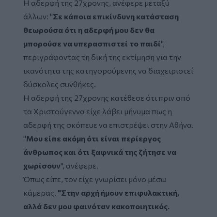
Η αδερφή της 27χρονης, ανέφερε μεταξύ
άλλων: "
Σε κάποια επικίνδυνη κατάσταση
θεωρούσα ότι η αδερφή μου δεν θα
μπορούσε να υπερασπιστεί το παιδί
",
περιγράφοντας τη δική της εκτίμηση για την
ικανότητα της κατηγορούμενης να διαχειριστεί
δύσκολες συνθήκες.
Η αδερφή της 27χρονης κατέθεσε ότι πριν από
τα Χριστούγεννα είχε λάβει μήνυμα πως η
αδερφή της σκόπευε να επιστρέψει στην Αθήνα.
"
Μου είπε ακόμη ότι είναι περίεργος
άνθρωπος και ότι ξαφνικά της ζήτησε να
χωρίσουν
", ανέφερε.
Όπως είπε, τον είχε γνωρίσει μόνο μέσω
κάμερας.
"Στην αρχή ήμουν επιφυλακτική,
αλλά δεν μου φαινόταν κακοποιητικός.