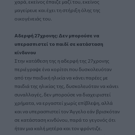
χαρά, εκείνος έπαιζε μαζί του, εκείνος
μαγείρευε και έχει τη στήριξη όλης της
οικογένειάς του.
Αδερφή 27χρονης: Δεν μπορούσε να
υπερασπιστεί το παιδί σε κατάσταση
κίνδυνου
Στην κατάθεση της η αδερφή της 27χρονης
περιέγραψε ένα κορίτσι που δυσκολευόταν
από την παιδική ηλικία να κάνει παρέες με
παιδιά της ηλικίας της, δυσκολευόταν να κάνει
συναλλαγές, δεν μπορούσε να διαχειριστεί
χρήματα, να εργαστεί χωρίς επίβλεψη, αλλά
και να υπερασπιστεί τον Άγγελο εάν βρισκόταν
σε κατάσταση κινδύνου, παρά το γεγονός ότι
ήταν μια καλή μητέρα και τον φρόντιζε.