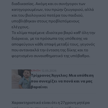
διαδικασίας. Ακόμη και οι συνήγοροι των
κατηγορουμένων, του πρώην ζευγαριού, αλλά
και του βιολογικού πατέρα του παιδιού,
υποβλήθηκαν στους προβλεπόμενους
ελέγχους.
Το κλίμα παρέμενε ιδιαίτερα βαρύ καθ' όλη την
διάρκεια, με τα πρόσωπα της υπόθεσης να
αποφεύγουν κάθε επαφή μεταξύ τους, γεγονός
που αντανακλά την ένταση της δίκης και το
φορτισμένο συναισθηματικό της υπόβαθρο.
Τρίχρονος Άγγελος: Μια υπόθεση που συνεχ
ΚΡΗΤΗ
12.05.2026
Τρίχρονος Άγγελος: Μια υπόθεση
που συνεχίζει να πονά και να μας
βαραίνει
Χαρακτηριστικό είναι ότι η 27χρονη μητέρα