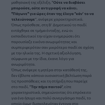
μαθησιακή της εξέλιξη. "
Ούτε να διαβάσει
μπορούσε, ούτε αντιγραφή να κάνει.
"Πάγωνε" για ώρες όταν της έλεγα “κάν’ το να
τελειώνουμε
”
, ανέφερε χαρακτηριστικά.
Όπως πρόσθεσε, στη Β’ Δημοτικού το παιδί
εντάχθηκε σε τμήμα ένταξης, ενώ οι
εκπαιδευτικοί την είχαν ενημερώσει ότι
παρουσίαζε εικόνα ανωριμότητας και
συμπεριφερόταν σαν μικρότερο παιδί σε σχέση
με την ηλικία της. Η σχετική αξιολόγηση,
σύμφωνα με την ίδια, έκανε λόγο για
ανωριμότητα.
Όπως ανέφερε η μητέρα στην κατάθεσή της,
δεν έβλεπε κάποια ουσιαστική βελτίωση παρά
τις προσπάθειες και τη στήριξη που παρείχε
στο παιδί. "
Την πήγα παντού
", είπε
χαρακτηριστικά, σημειώνοντας ότι επρόκειτο
για ένα ήσυχο και πολύ συνεργάσιμο παιδί, το
οποίο όμως δυσκολευόταν έντονα στο