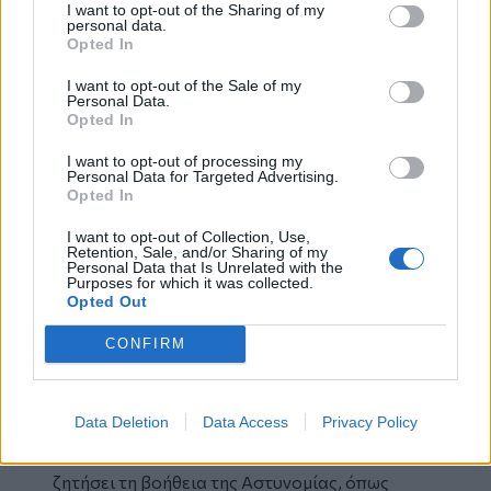
λιπόθυμο"
.
I want to opt-out of the Sharing of my
personal data.
"
Όσο διάστημα είναι στις φυλακές
Opted In
Κορυδαλλού,
ανοίχθηκε
και μου είπε ότι
I want to opt-out of the Sale of my
επειδή ο Άγγελος ήθελε να είναι συνέχεια με
Personal Data.
τη μαμά του, τον χτυπούσε με ένα ξύλο για να
Opted In
γίνει δήθεν καλύτερο παιδί
." Η μητέρα
I want to opt-out of processing my
κατέθεσε ότι η Ελευθερία ποτέ δεν σκέφτηκε
Personal Data for Targeted Advertising.
να φύγει με τον Άγγελο ή να πάει στην
Opted In
Αστυνομία, επειδή, όπως είπε,
I want to opt-out of Collection, Use,
"
βραχυκύκλωνε
". "
Η κόρη μου σε καμία
Retention, Sale, and/or Sharing of my
Personal Data that Is Unrelated with the
περίπτωση δεν έκανε κακό στο παιδί
"
Purposes for which it was collected.
επανέλαβε.
Opted Out
CONFIRM
"Το μυαλό της κόρης μου έχει παραμείνει
στην ηλικία των 10 ετών"
Η γιαγιά κατέθεσε ότι τόσα χρόνια
Data Deletion
Data Access
Privacy Policy
προσπαθούσε να βρει λύση, καθώς μετά που
ενηλικιώθηκε δεν μπορούσε να παρέμβει και να
ζητήσει τη βοήθεια της Αστυνομίας, όπως