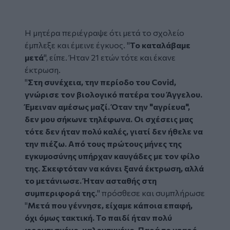
Η μητέρα περιέγραψε ότι μετά το σχολείο
έμπλεξε και έμεινε έγκυος. "
Το καταλάβαμε
μετά
", είπε. Ήταν 21 ετών τότε και έκανε
έκτρωση.
"
Στη συνέχεια, την περίοδο του Covid,
γνώρισε τον βιολογικό πατέρα του Άγγελου.
Έμειναν αμέσως μαζί. Όταν την "αγρίευα",
δεν μου σήκωνε τηλέφωνα. Οι σχέσεις μας
τότε δεν ήταν πολύ καλές, γιατί δεν ήθελε να
την πιέζω. Από τους πρώτους μήνες της
εγκυμοσύνης υπήρχαν καυγάδες με τον φίλο
της. Σκεφτόταν να κάνει ξανά έκτρωση, αλλά
το μετάνιωσε. Ήταν ασταθής στη
συμπεριφορά της.
" πρόσθεσε και συμπλήρωσε
"
Μετά που γέννησε, είχαμε κάποια επαφή,
όχι όμως τακτική. Το παιδί ήταν πολύ
φροντισμένο, καλοντυμένο. Παρά το νεαρό