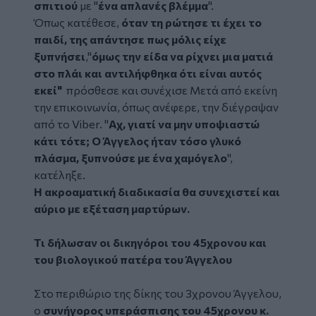
σπιτιού
με "
ένα απλανές βλέμμα
".
Όπως κατέθεσε,
όταν τη ρώτησε τι έχει το
παιδί, της απάντησε πως μόλις είχε
ξυπνήσει
,"
όμως την είδα να ρίχνει μια ματιά
στο πλάι και αντιλήφθηκα ότι είναι αυτός
εκεί"
πρόσθεσε και συνέχισε Μετά από εκείνη
την επικοινωνία, όπως ανέφερε, την διέγραψαν
από το Viber. "
Αχ, γιατί να μην υποψιαστώ
κάτι τότε; Ο Άγγελος ήταν τόσο γλυκό
πλάσμα, ξυπνούσε με ένα χαμόγελο
",
κατέληξε.
Η ακροαματική διαδικασία θα συνεχιστεί και
αύριο με εξέταση μαρτύρων.
Τι δήλωσαν οι δικηγόροι του 45χρονου και
του βιολογικού πατέρα του Άγγελου
Στο περιθώριο της δίκης του 3χρονου Άγγελου,
ο
συνήγορος υπεράσπισης του 45χρονου κ.