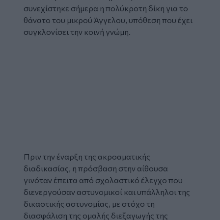
συνεχίστηκε σήμερα η πολύκροτη
δίκη
για το
θάνατο
του μικρού
Άγγελου
, υπόθεση που έχει
συγκλονίσει την κοινή γνώμη.
Πριν την έναρξη της ακροαματικής
διαδικασίας, η πρόσβαση στην αίθουσα
γινόταν έπειτα από σχολαστικό έλεγχο που
διενεργούσαν αστυνομικοί και υπάλληλοι της
δικαστικής αστυνομίας, με στόχο τη
διασφάλιση της ομαλής διεξαγωγής της