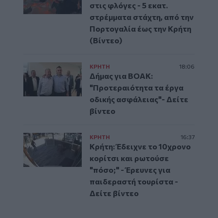
στις φλόγες - 5 εκατ.
στρέμματα στάχτη, από την
Πορτογαλία έως την Κρήτη
(Βίντεο)
ΚΡΗΤΗ
18:06
Δήμας για ΒΟΑΚ:
"Προτεραιότητα τα έργα
οδικής ασφάλειας"- Δείτε
βίντεο
ΚΡΗΤΗ
16:37
Κρήτη: Έδειχνε το 10χρονο
κορίτσι και ρωτούσε
"πόσο;" - Έρευνες για
παιδεραστή τουρίστα -
Δείτε βίντεο