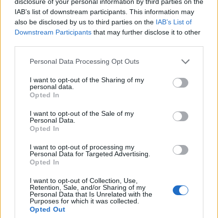
disclosure of your personal information by third parties on the
Λαμία: Απατεώνες άρπαξαν μεγάλο χρηματικό ποσό από
IAB’s list of downstream participants. This information may
ηλικιωμένη
also be disclosed by us to third parties on the
IAB’s List of
Downstream Participants
that may further disclose it to other
21:33
third parties.
Μεσογειακή φώκια έκανε στάση για ξεκούραση στην
παραλία της Αγίας Βάσως στο Τρίκερι
Personal Data Processing Opt Outs
I want to opt-out of the Sharing of my
personal data.
ΠΕΡΙΣΣΟΤΕΡΑ
Opted In
I want to opt-out of the Sale of my
Personal Data.
Opted In
I want to opt-out of processing my
Personal Data for Targeted Advertising.
ΣΧΕΤΙΚA AΡΘΡΑ
Opted In
I want to opt-out of Collection, Use,
Σητεία: Πυρκαγιά στα Αχλάδια - Ολονύχτια μάχη με τις 
ΚΡΗΤΗ
00:31
Retention, Sale, and/or Sharing of my
Σητεία: Πυρκαγιά στα Αχλάδια - Ολο
Σητεία: Πυρκαγιά στα Αχλάδια -
Personal Data that Is Unrelated with the
Purposes for which it was collected.
Ολονύχτια μάχη με τις φλόγες
Opted Out
(Βίντεο)