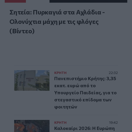
Σητεία: Πυρκαγιά στα Αχλάδια -
Ολονύχτια μάχη με τις φλόγες
(Βίντεο)
ΚΡΗΤΗ
22:32
Πανεπιστήμιο Κρήτης: 3,35
εκατ. ευρώ από το
Υπουργείο Παιδείας, για το
στεγαστικό επίδομα των
φοιτητών
ΚΡΗΤΗ
19:42
Καλοκαίρι 2026: Η Ευρώπη