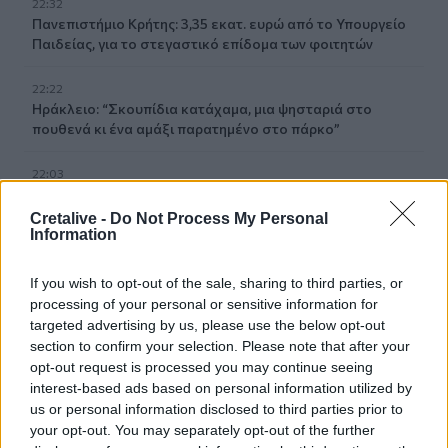
22:32
Πανεπιστήμιο Κρήτης: 3,35 εκατ. ευρώ από το Υπουργείο
Παιδείας, για το στεγαστικό επίδομα των φοιτητών
22:22
Ηράκλειο: “Σκουπίδια κατάχαμα, μια ψησταριά στο
πουθενά κι ένα αμάξι παρατημένο στο πάρκο”
22:03
Καιρός: “Πορτοκαλί” συναγερμός στην Κρήτη - Ζέστη και
πολύ υψηλός κίνδυνος πυρκαγιάς!
Cretalive -
Do Not Process My Personal
Information
22:02
Σφοδρή επίθεση κατά Καρυστιανού-Γρατσία από πρώην
If you wish to opt-out of the sale, sharing to third parties, or
στελέχη: «Συνεχής εσωστρέφεια και τραγικά
processing of your personal or sensitive information for
επικοινωνιακά λάθη»
targeted advertising by us, please use the below opt-out
section to confirm your selection. Please note that after your
21:57
opt-out request is processed you may continue seeing
Ηράκλειο: "Σε άθλια κατάσταση το μνημείο πεσόντων
interest-based ads based on personal information utilized by
Εφέδρων Αξιωματικών στον Καράβολα"
us or personal information disclosed to third parties prior to
your opt-out. You may separately opt-out of the further
21:39