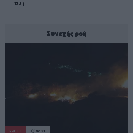
τιμή
Συνεχής ροή
ΚΡΗΤΗ
00:31