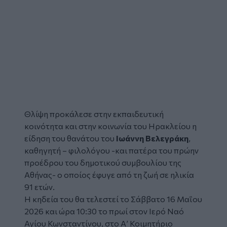
Θλίψη προκάλεσε στην εκπαιδευτική
κοινότητα και στην κοινωνία του
Ηρακλείου
η
είδηση του
θανάτου
του
Ιωάννη Βελεγράκη
,
καθηγητή – φιλολόγου -και πατέρα του πρώην
προέδρου του δημοτικού συμβουλίου της
Αθήνας- ο οποίος έφυγε από τη ζωή σε ηλικία
91 ετών.
Η κηδεία του θα τελεστεί το Σάββατο 16 Μαΐου
2026 και ώρα 10:30 το πρωί στον Ιερό Ναό
Αγίου Κωνσταντίνου, στο Α’ Κοιμητήριο