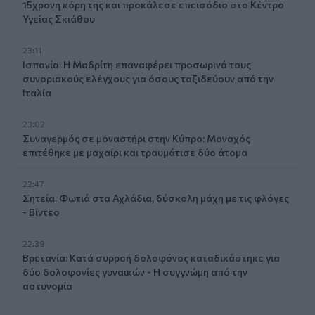
15χρονη κόρη της και προκάλεσε επεισόδιο στο Κέντρο
Υγείας Σκιάθου
23:11
Ισπανία: Η Μαδρίτη επαναφέρει προσωρινά τους
συνοριακούς ελέγχους για όσους ταξιδεύουν από την
Ιταλία
23:02
Συναγερμός σε μοναστήρι στην Κύπρο: Μοναχός
επιτέθηκε με μαχαίρι και τραυμάτισε δύο άτομα
22:47
Σητεία: Φωτιά στα Αχλάδια, δύσκολη μάχη με τις φλόγες
- Βίντεο
22:39
Βρετανία: Κατά συρροή δολοφόνος καταδικάστηκε για
δύο δολοφονίες γυναικών - Η συγγνώμη από την
αστυνομία