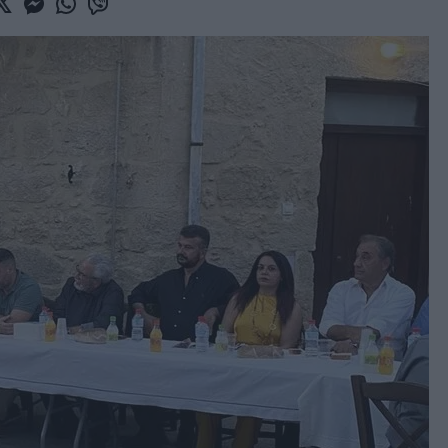
book
witter
Messenger
Whatsapp
Viber