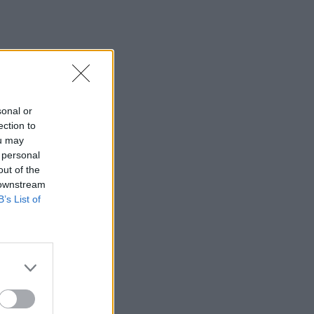
22:32
Πανεπιστήμιο Κρήτης: 3,35 εκατ. ευρώ
από το Υπουργείο Παιδείας, για το
στεγαστικό επίδομα των φοιτητών
22:22
Ηράκλειο: “Σκουπίδια κατάχαμα, μια
sonal or
ψησταριά στο πουθενά κι ένα αμάξι
ection to
παρατημένο στο πάρκο”
ou may
 personal
22:03
out of the
Καιρός: “Πορτοκαλί” συναγερμός στην
 downstream
Κρήτη - Ζέστη και πολύ υψηλός
B’s List of
κίνδυνος πυρκαγιάς!
22:02
Σφοδρή επίθεση κατά Καρυστιανού-
Γρατσία από πρώην στελέχη: «Συνεχής
εσωστρέφεια και τραγικά
επικοινωνιακά λάθη»