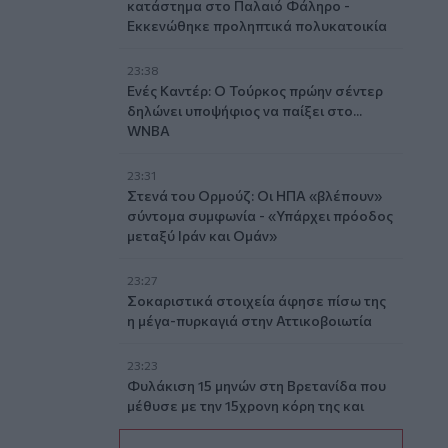
κατάστημα στο Παλαιό Φάληρο -
Εκκενώθηκε προληπτικά πολυκατοικία
23:38
Ενές Καντέρ: Ο Τούρκος πρώην σέντερ
δηλώνει υποψήφιος να παίξει στο...
WNBA
23:31
Στενά του Ορμούζ: Οι ΗΠΑ «βλέπουν»
σύντομα συμφωνία - «Υπάρχει πρόοδος
μεταξύ Ιράν και Ομάν»
23:27
Σοκαριστικά στοιχεία άφησε πίσω της
η μέγα-πυρκαγιά στην Αττικοβοιωτία
23:23
Φυλάκιση 15 μηνών στη Βρετανίδα που
μέθυσε με την 15χρονη κόρη της και
προκάλεσε επεισόδιο στο Κέντρο
Υγείας Σκιάθου