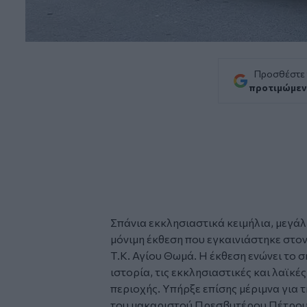
Προσθέστε
προτιμώμεν
Σπάνια εκκλησιαστικά
κειμήλια
, μεγά
μόνιμη
έκθεση
που εγκαινιάστηκε στο
Τ.Κ.
Αγίου Θωμά
. Η έκθεση ενώνει το σ
ιστορία, τις εκκλησιαστικές και λαϊκέ
περιοχής. Υπήρξε επίσης μέριμνα για
του μακαριστού Πρεσβυτέρου Πέτρου