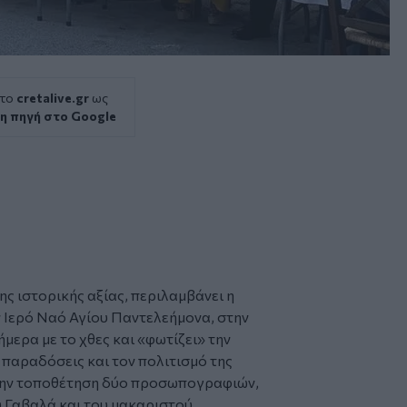
 το
cretalive.gr
ως
η πηγή στο Google
λης ιστορικής αξίας, περιλαμβάνει η
ν
Ιερό Ναό Αγίου Παντελεήμονα
, στην
ήμερα με το χθες και «φωτίζει» την
ς παραδόσεις και τον πολιτισμό της
 την τοποθέτηση δύο προσωπογραφιών,
 Γαβαλά και του μακαριστού