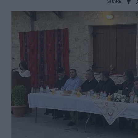
SHARE:
Face
T