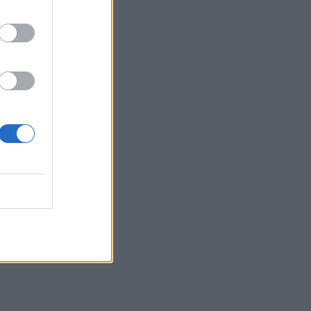
21:57
Ηράκλειο: "Σε άθλια κατάσταση το
μνημείο πεσόντων Εφέδρων
Αξιωματικών στον Καράβολα"
21:39
Λαμία: Απατεώνες άρπαξαν μεγάλο
χρηματικό ποσό από ηλικιωμένη
21:33
Μεσογειακή φώκια έκανε στάση για
ξεκούραση στην παραλία της Αγίας
Βάσως στο Τρίκερι
21:31
Μεταναστευτικό: Σύλληψη 18χρονου
διακινητή για την "καραβιά" στον
Τσούτσουρα
21:11
Δημοπρατείται η μπάλα των ιστορικών
γκολ του Μαραντόνα επί της Αγγλίας