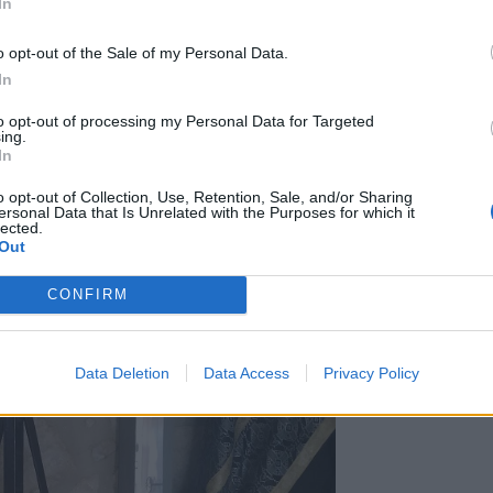
In
μόνιμη έκθεση εκκλησιαστικών κειμηλίων
ου πατέρα Παναγιώτη Δούλη και του
o opt-out of the Sale of my Personal Data.
εί να αποτελέσει παράδειγμα και οδηγό
In
πικής κοινωνίας. Στην προσπάθεια αυτή,
ώτη στιγμή, ώστε να γίνουν όλες οι
to opt-out of processing my Personal Data for Targeted
ing.
. Και έτσι συνεχίζουμε, στηρίζοντας την
In
αρχος, Λευτέρης Κοκολάκης.
o opt-out of Collection, Use, Retention, Sale, and/or Sharing
ersonal Data that Is Unrelated with the Purposes for which it
lected.
Out
CONFIRM
Data Deletion
Data Access
Privacy Policy