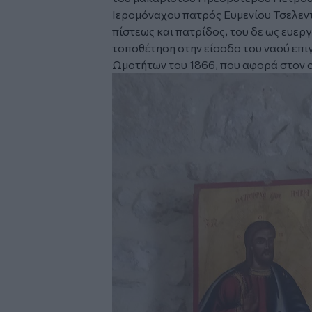
Ιερομόναχου πατρός Ευμενίου Τσελεντά
πίστεως και πατρίδος, του δε ως ευερ
τοποθέτηση στην είσοδο του ναού επι
Ωμοτήτων του 1866, που αφορά στον 