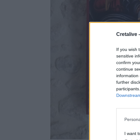
Cretalive 
If you wish 
sensitive in
confirm you
continue se
information 
further disc
participants
Downstream 
Persona
I want t