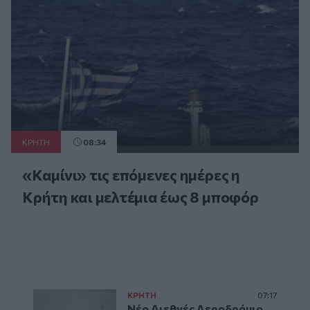
ΚΡΗΤΗ
08:34
«Καμίνι» τις επόμενες ημέρες η
Κρήτη και μελτέμια έως 8 μποφόρ
ΚΡΗΤΗ
07:17
Νέο Διεθνές Αεροδρόμιο