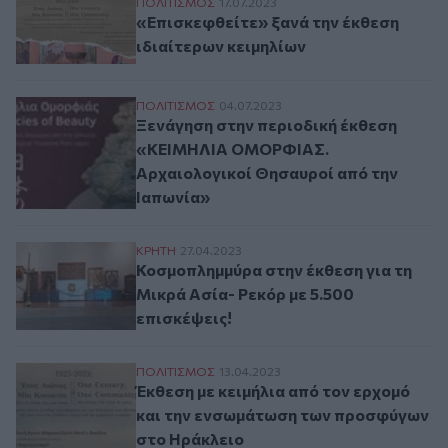
«Επισκεφθείτε» ξανά την έκθεση ιδιαίτερ
ΠΟΛΙΤΙΣΜΟΣ
17.07.2023
«Επισκεφθείτε» ξανά την έκθεση
ιδιαίτερων κειμηλίων
Ξενάγηση στην περιοδική έκθεση «ΚΕΙΜ
ΠΟΛΙΤΙΣΜΟΣ
04.07.2023
Ξενάγηση στην περιοδική έκθεση
«ΚΕΙΜΗΛΙΑ ΟΜΟΡΦΙΑΣ.
Αρχαιολογικοί Θησαυροί από την
Ιαπωνία»
Κοσμοπλημμύρα στην έκθεση για τη Μικρά 
ΚΡΗΤΗ
27.04.2023
Κοσμοπλημμύρα στην έκθεση για τη
Μικρά Ασία- Ρεκόρ με 5.500
επισκέψεις!
Έκθεση με κειμήλια από τον ερχομό και 
ΠΟΛΙΤΙΣΜΟΣ
13.04.2023
Έκθεση με κειμήλια από τον ερχομό
και την ενσωμάτωση των προσφύγων
στο Ηράκλειο