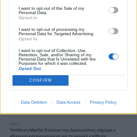
Σαουδική Αραβία, Τουρκία και Πακιστάν υπογράφουν
I want to opt-out of the Sale of my
αμυντική συμφωνία
Personal Data.
Opted In
07:31
I want to opt-out of processing my
Σήμερα η δεύτερη πληρωμή των δικαιούχων του
Personal Data for Targeted Advertising.
Λογαριασμού Αγροτικής Εστίας
Opted In
I want to opt-out of Collection, Use,
07:25
Retention, Sale, and/or Sharing of my
Εορτολόγιο: Ποιοι γιορτάζουν σήμερα 7 Αυγούστου
Personal Data that Is Unrelated with the
Purposes for which it was collected.
Opted Out
07:17
Νέο Διεθνές Αεροδρόμιο Ηρακλείου: Σήμερα οι
CONFIRM
υπογραφές για τα Συστήματα Αεροναυτιλίας
07:10
Data Deletion
Data Access
Privacy Policy
Ταϋλάνδη: Μαθητής άνοιξε πυρ μέσα σε σχολείο –
Αναφορές για νεκρούς
07:03
Υπόθεση Marfin: Ενώπιον της Δικαιοσύνης σήμερα η
46χρονη κατηγορούμενη για τη φονική επίθεση