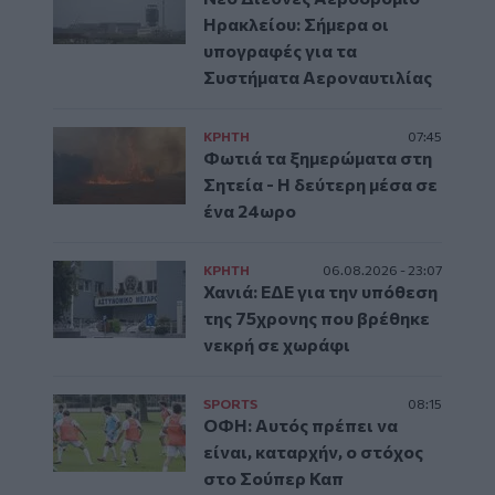
Ηρακλείου: Σήμερα οι
υπογραφές για τα
Συστήματα Αεροναυτιλίας
ΚΡΗΤΗ
07:45
Φωτιά τα ξημερώματα στη
Σητεία - Η δεύτερη μέσα σε
ένα 24ωρο
ΚΡΗΤΗ
06.08.2026 - 23:07
Χανιά: ΕΔΕ για την υπόθεση
της 75χρονης που βρέθηκε
νεκρή σε χωράφι
SPORTS
08:15
ΟΦΗ: Αυτός πρέπει να
είναι, καταρχήν, ο στόχος
στο Σούπερ Καπ