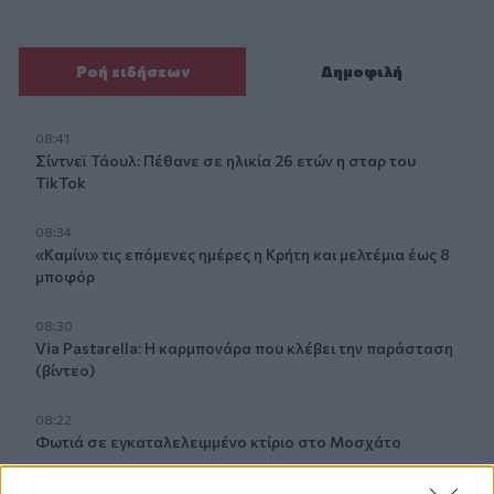
Ροή ειδήσεων
Δημοφιλή
08:41
Σίντνεϊ Τάουλ: Πέθανε σε ηλικία 26 ετών η σταρ του
TikTok
08:34
«Καμίνι» τις επόμενες ημέρες η Κρήτη και μελτέμια έως 8
μποφόρ
08:30
Via Pastarella: Η καρμπονάρα που κλέβει την παράσταση
(βίντεο)
08:22
Φωτιά σε εγκαταλελειμμένο κτίριο στο Μοσχάτο
08:15