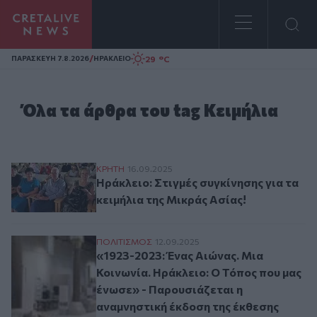
Homepage
/
29 °C
ΠΑΡΑΣΚΕΥΗ 7.8.2026
ΗΡΑΚΛΕΙΟ
Όλα τα άρθρα του tag Κειμήλια
Ηράκλειο: Στιγμές συγκίνησης για τα κειμ
ΚΡΗΤΗ
16.09.2025
Ηράκλειο: Στιγμές συγκίνησης για τα
κειμήλια της Μικράς Ασίας!
«1923-2023: Ένας Αιώνας. Μια Κοινωνία. 
ΠΟΛΙΤΙΣΜΟΣ
12.09.2025
«1923-2023: Ένας Αιώνας. Μια
Κοινωνία. Ηράκλειο: Ο Τόπος που μας
ένωσε» - Παρουσιάζεται η
αναμνηστική έκδοση της έκθεσης