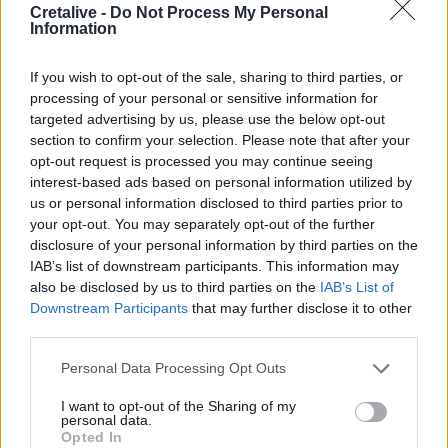
Cretalive -
Do Not Process My Personal
ΟΦΗ: Αυτός πρέπει να είναι, καταρχήν, ο στόχος στο
Information
Σούπερ Καπ
If you wish to opt-out of the sale, sharing to third parties, or
08:08
processing of your personal or sensitive information for
Πυρά σε λύκειο στην Ταϊλάνδη - Τουλάχιστον 2 νεκροί
targeted advertising by us, please use the below opt-out
section to confirm your selection. Please note that after your
08:06
opt-out request is processed you may continue seeing
«Τριλογία» επετειακών εκδηλώσεων 160 ετών από την
interest-based ads based on personal information utilized by
Αρκαδική Εθελοθυσία
us or personal information disclosed to third parties prior to
your opt-out. You may separately opt-out of the further
07:59
disclosure of your personal information by third parties on the
Τα πρωτοσέλιδα των εφημερίδων
IAB’s list of downstream participants. This information may
also be disclosed by us to third parties on the
IAB’s List of
07:52
Downstream Participants
that may further disclose it to other
Σεισμός 5,8 βαθμών στις δυτικές Φιλιππίνες
third parties.
07:45
Personal Data Processing Opt Outs
Φωτιά τα ξημερώματα στη Σητεία - Η δεύτερη μέσα σε
ένα 24ωρο
I want to opt-out of the Sharing of my
personal data.
Opted In
07:37