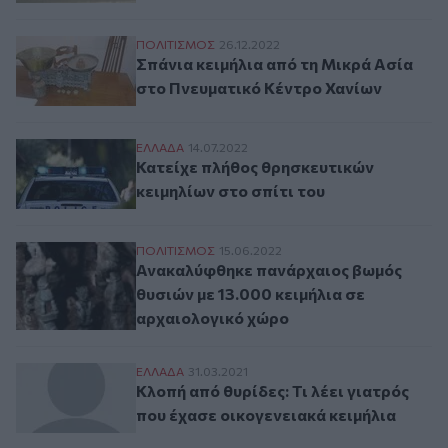
Σπάνια κειμήλια από τη Μικρά Ασία στο 
ΠΟΛΙΤΙΣΜΟΣ
26.12.2022
Σπάνια κειμήλια από τη Μικρά Ασία
στο Πνευματικό Κέντρο Χανίων
Κατείχε πλήθος θρησκευτικών κειμηλίων σ
ΕΛΛAΔΑ
14.07.2022
Κατείχε πλήθος θρησκευτικών
κειμηλίων στο σπίτι του
Ανακαλύφθηκε πανάρχαιος βωμός θυσιών μ
ΠΟΛΙΤΙΣΜΟΣ
15.06.2022
Ανακαλύφθηκε πανάρχαιος βωμός
θυσιών με 13.000 κειμήλια σε
αρχαιολογικό χώρο
Κλοπή από θυρίδες: Τι λέει γιατρός που έ
ΕΛΛAΔΑ
31.03.2021
Κλοπή από θυρίδες: Τι λέει γιατρός
που έχασε οικογενειακά κειμήλια