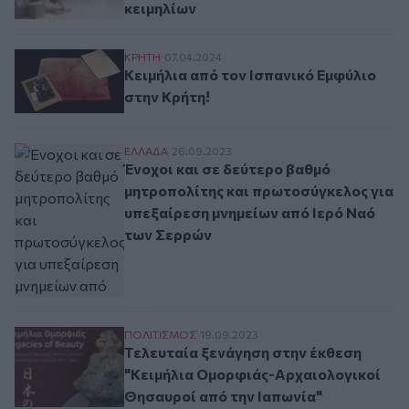
κειμηλίων
Κειμήλια από τον Ισπανικό Εμφύλιο στην 
ΚΡΗΤΗ
07.04.2024
Κειμήλια από τον Ισπανικό Εμφύλιο
στην Κρήτη!
Ένοχοι και σε δεύτερο βαθμό μητροπολίτ
ΕΛΛAΔΑ
26.09.2023
Ένοχοι και σε δεύτερο βαθμό
μητροπολίτης και πρωτοσύγκελος για
υπεξαίρεση μνημείων από Ιερό Ναό
των Σερρών
Τελευταία ξενάγηση στην έκθεση "Κειμήλ
ΠΟΛΙΤΙΣΜΟΣ
19.09.2023
Τελευταία ξενάγηση στην έκθεση
"Κειμήλια Ομορφιάς-Αρχαιολογικοί
Θησαυροί από την Ιαπωνία"