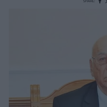
SHARE:
Face
T