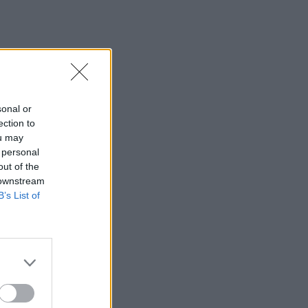
14:04
Χαλκιδική: Στο «Παπαγεωργίου»
οδηγός μοτοσικλέτας που
τραυματίστηκε σε τροχαίο
13:54
ΒΟΑΚ: Κλείνει την Τρίτη στον
sonal or
Ξηροπόταμο – Πώς θα γίνεται η
ection to
κυκλοφορία
ou may
 personal
13:52
out of the
Γιατί να βάλετε φύλλα δάφνης στο
 downstream
πλυντήριο: Το μυστικό που κερδίζει όλο
B’s List of
και περισσότερους θαυμαστές
13:46
Παλαιό Φάληρο: Συνελήφθη ένα ακόμα
μέλος της ρωσόφωνης μαφίας
13:43
Κρήτη: Ο πολύ υψηλός κίνδυνος