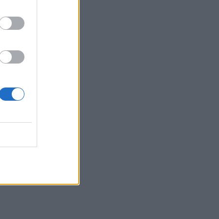
πυρκαγιάς "φέρνει" απαγορεύσεις σε
δάση και φαράγγια
13:28
Συναγερμός για τους ισχυρούς ανέμους
– Το... παράδειγμα της Κρήτης μετά τις
δύσκολες πυρκαγιές
13:26
Ιταλία: Το θερμότερο καλοκαίρι του
αιώνα πλήττει τη χώρα με 48 βαθμούς
Κελσίου
13:19
ΥΠΕΘΑ: Μηνιαία επανεξέταση για τους
Patriot στη Σαουδική Αραβία
13:11
Νοσοκομείο Αγ. Νικολάου: Ενημερωτική
συνάντηση για ΒΑΕ, μισθολογικά και
εργασιακά θεματα