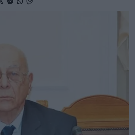
book
witter
Messenger
Whatsapp
Viber