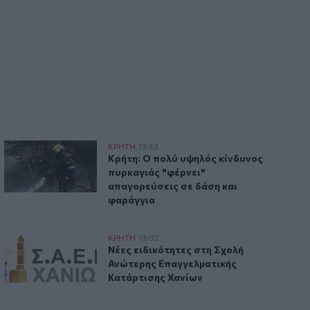
εται η κυκλοφορία
Κρήτη: Ο πολύ υψηλός κίνδυνος πυρκαγιάς "φέρνει" απαγο
ΚΡΗΤΗ
13:43
πόταμο – Πώς θα γίνεται η κυκλοφορία
Κρήτη: Ο πολύ υψηλός κίνδυνος πυρκαγ
Κρήτη: Ο πολύ υψηλός κίνδυνος
πυρκαγιάς "φέρνει"
απαγορεύσεις σε δάση και
φαράγγια
ΒΑΕ, μισθολογικά και εργασιακά θεματα
Νέες ειδικότητες στη Σχολή Ανώτερης Επαγγελματικής Κατ
ΚΡΗΤΗ
13:02
καγιές
ική συνάντηση για ΒΑΕ, μισθολογικά και εργασιακά θεματ
Νέες ειδικότητες στη Σχολή Ανώτερης
Νέες ειδικότητες στη Σχολή
Ανώτερης Επαγγελματικής
Κατάρτισης Χανίων