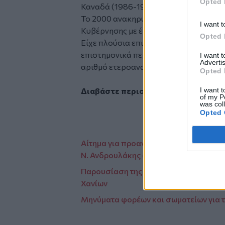
Opted 
Καναδά (1986-1996).
Το 2000 ανακηρύχθηκε Ομότιμος Επισ
I want t
Κυβέρνησης με έδρα τη Γεωλογική Υπη
Opted 
Είχε πλούσια επιστημονική δραστηριό
επιστημονικά περιοδικά, σε διεθνή συ
I want 
Advertis
αριθμό ετεροαναφορών.
Opted 
I want t
Διαβάστε περισσότερες ειδήσεις α
of my P
was col
Opted 
Αίτημα για προανακριτική στη Βουλή κα
Ν. Ανδρουλάκης από το Ηράκλειο
Παρουσίαση της ψηφιακής εργαλειοθή
Χανίων
Μηνύματα φορέων και σωματείων για 