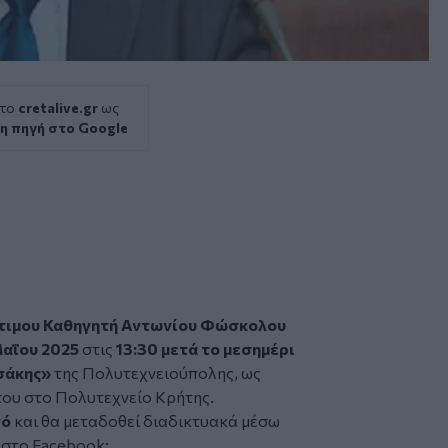
 το
cretalive.gr
ως
η πηγή στο Google
ιμου Καθηγητή
Αντωνίου Φώσκολου
Μαΐου 2025
στις
13:30 μετά το μεσημέρι
σάκης»
της Πολυτεχνειούπολης, ως
του στο Πολυτεχνείο Κρήτης.
νό
και θα μεταδοθεί διαδικτυακά μέσω
 στο Facebook: