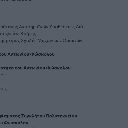
ιπρύτανης Ακαδημαϊκών Υποθέσεων, Διά
τεχνείου Κρήτης
οσμήτορας Σχολής Μηχανικών Ορυκτών
 του Αντωνίου Φώσκολου
κότητα του Αντωνίου Φώσκολου
λος
κης
ηφίσματος Συγκλήτου Πολυτεχνείου
ίου Φώσκολου