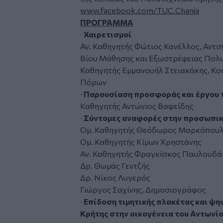
www.facebook.com/TUC.Chania
ΠΡΟΓΡΑΜΜΑ
∙
Χαιρετισμοί
Αν. Καθηγητής Φώτιος Κανέλλος, Αντ
Βίου Μάθησης και Εξωστρέφειας Πολυ
Καθηγητής Εμμανουήλ Στειακάκης, Κ
Πόρων
∙
Παρουσίαση προσφοράς και έργου
Καθηγητής Αντώνιος Βαφείδης
∙
Σύντομες αναφορές στην προσωπι
Ομ. Καθηγητής Θεόδωρος Μαρκόπου
Ομ. Καθηγητής Κίμων Χρηστάνης
Αν. Καθηγητής Φραγκίσκος Παυλουδά
Δρ. Θωμάς Γεντζής
Δρ. Νίκος Λυγερός
Γιώργος Σαχίνης, Δημοσιογράφος
∙
Επίδοση τιμητικής πλακέτας και ψ
Κρήτης στην οικογένεια του Αντων