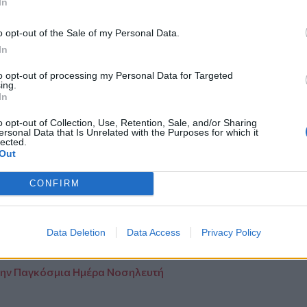
In
τημονικός Ερευνητής της Καναδικής
o opt-out of the Sale of my Personal Data.
ρεσία του Καναδά.
In
τητα με δεκάδες δημοσιεύσεις σε διεθνή
νέδρια σε Ευρώπη και Αμερική και μεγάλο
to opt-out of processing my Personal Data for Targeted
ing.
In
o opt-out of Collection, Use, Retention, Sale, and/or Sharing
πό την
Κρήτη
και το
Ηράκλειο
ersonal Data that Is Unrelated with the Purposes for which it
lected.
Out
CONFIRM
ι για τον Κ. Καραμανλή, προανήγγειλε ο
Data Deletion
Data Access
Privacy Policy
κης του Αρχαιολογικού Μουσείου
την Παγκόσμια Ημέρα Νοσηλευτή