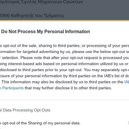
οσμήτορας Σχολής Μηχανικών Ορυκτών
1986 Καθηγητής του Τμήματος
χνείου Κρήτης, στο οποίο διετέλεσε
ιπλέον, διετέλεσε μέλος της Διοικούσας
-
Do Not Process My Personal Information
ην περίοδο 1985-1988 και στη συνέχεια
΄ Αντιπρόεδρος και Αντιπρόεδρος
to opt-out of the sale, sharing to third parties, or processing of your per
νείου Κρήτης. Το 1997 ανακηρύχθηκε
formation for targeted advertising by us, please use the below opt-out s
ηχανικών Ορυκτών Πόρων του
r selection. Please note that after your opt-out request is processed y
eing interest-based ads based on personal information utilized by us or
disclosed to third parties prior to your opt-out. You may separately opt-
του Αριστοτελείου Πανεπιστημίου
losure of your personal information by third parties on the IAB’s list of
ίπλωμα Ειδίκευσης (M.Sc.) από το
. This information may also be disclosed by us to third parties on the
IA
A (1964) και Διδακτορικό Δίπλωμα (Ph.D.)
Participants
that may further disclose it to other third parties.
ey, USA (1966). Από το 1966 έως το 1985
υκτολογίας και Ανοργάνου Γεωχημείας
γίας και Πετρελαίου της Γεωλογικής
l Data Processing Opt Outs
βουλος (Consultant) του ΟΗΕ σε θέματα
85) και Σύμβουλος του Ινστιτούτου
o opt-out of the Sharing of my personal data.
ίου της Γεωλογικής Υπηρεσίας του