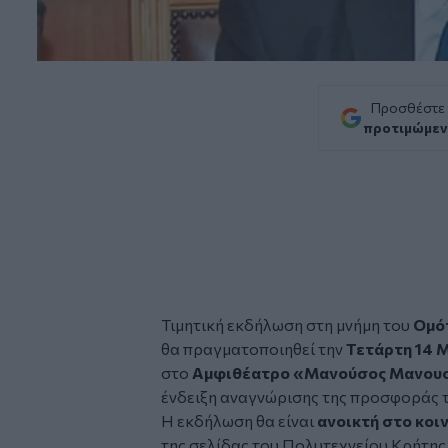
Προσθέστε
προτιμώμεν
Τιμητική εκδήλωση στη μνήμη του
Ομότ
θα πραγματοποιηθεί την
Τετάρτη 14 
στο
Αμφιθέατρο
«Μανούσος Μανου
ένδειξη αναγνώρισης της προσφοράς 
Η εκδήλωση θα είναι
ανοικτή στο κοι
της σελίδας του Πολυτεχνείου Κρήτης