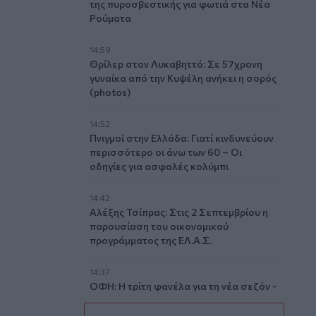
της πυροσβεστικής για φωτιά στα Νέα
Ρούματα
14:59
Θρίλερ στον Λυκαβηττό: Σε 57χρονη
γυναίκα από την Κυψέλη ανήκει η σορός
(photos)
14:52
Πνιγμοί στην Ελλάδα: Γιατί κινδυνεύουν
περισσότερο οι άνω των 60 – Οι
οδηγίες για ασφαλές κολύμπι
14:42
Αλέξης Τσίπρας: Στις 2 Σεπτεμβρίου η
παρουσίαση του οικονομικού
προγράμματος της ΕΛ.Α.Σ.
14:37
ΟΦΗ: Η τρίτη φανέλα για τη νέα σεζόν -
«Το πορτοκαλί που κουβαλά την
ιστορία μας»