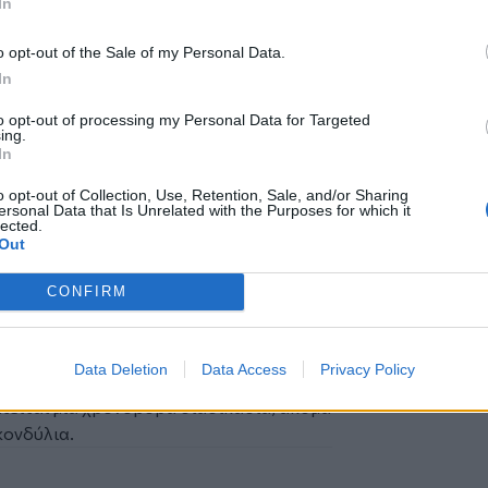
In
o opt-out of the Sale of my Personal Data.
In
to opt-out of processing my Personal Data for Targeted
ing.
In
o opt-out of Collection, Use, Retention, Sale, and/or Sharing
ersonal Data that Is Unrelated with the Purposes for which it
lected.
Out
CONFIRM
ης Γιώργος Κοντάκης
Data Deletion
Data Access
Privacy Policy
ιστρέψει στα χέρια του Π.Κ. καθώς για να
τείται μία χρονοβόρα διαδικασία, ακόμα
 κονδύλια.
μού": 744.000 ευρώ, μόνο για τις μελέτες!