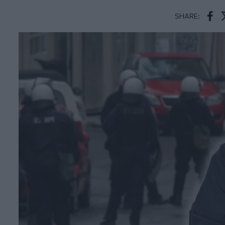
SHARE:
Face
T