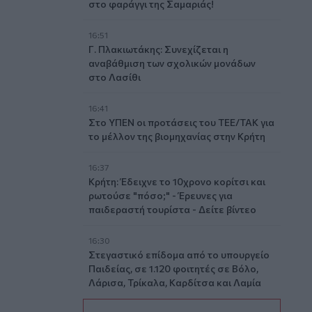
στο φαράγγι της Σαμαριάς!
16:51
Γ. Πλακιωτάκης: Συνεχίζεται η
αναβάθμιση των σχολικών μονάδων
στο Λασίθι
16:41
Στο ΥΠΕΝ οι προτάσεις του ΤΕΕ/ΤΑΚ για
το μέλλον της βιομηχανίας στην Κρήτη
16:37
Κρήτη: Έδειχνε το 10χρονο κορίτσι και
ρωτούσε "πόσο;" - Έρευνες για
παιδεραστή τουρίστα - Δείτε βίντεο
16:30
Στεγαστικό επίδομα από το υπουργείο
Παιδείας, σε 1.120 φοιτητές σε Βόλο,
Λάρισα, Τρίκαλα, Καρδίτσα και Λαμία