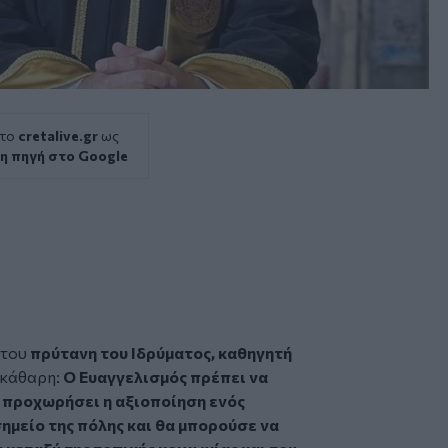
 το
cretalive.gr
ως
η πηγή στο Google
 του
πρύτανη του Ιδρύματος, καθηγητή
εκάθαρη:
Ο
Ευαγγελισμός
πρέπει να
α προχωρήσει η αξιοποίηση ενός
σημείο της πόλης και θα μπορούσε να