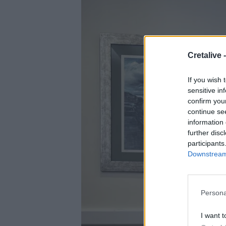
Cretalive 
If you wish 
sensitive in
confirm you
continue se
information 
further disc
participants
Downstream 
Persona
I want t