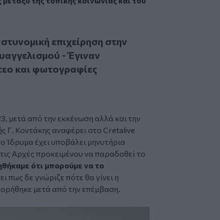
 μεταξύ της τοπικής κοινωνίας και του
ομική επιχείρηση στην κατάληψη του Ευαγγελισμού - Έγινα
αστυνομική επιχείρηση στην
υαγγελισμού - Έγιναν
ντεο και φωτογραφίες
3, μετά από την εκκένωση αλλά και την
 Γ. Κοντάκης αναφέρει στο Cretalive
το Ίδρυμα έχει υποβάλει μηνυτήρια
στις Αρχές προκειμένου να παραδοθεί το
ηθήκαμε ότι μπορούμε να το
ει πως δε γνώριζε πότε θα γίνει η
φορήθηκε μετά από την επέμβαση.