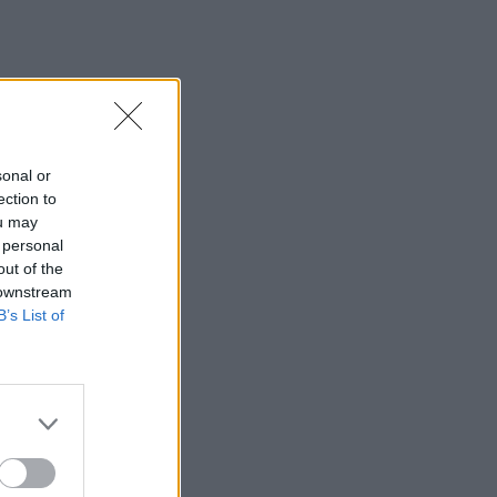
Κυριακή 9 Αυγούστου
15:48
Δυτική Αττική: Ολοκληρώθηκαν οι
αυτοψίες στις πυρόπληκτες περιοχές
15:43
sonal or
Εντυπωσιάζουν οι εικόνες από το νέο
ection to
αεροδρόμιο στο Καστέλλι - Δείτε
ou may
βίντεο
 personal
out of the
15:38
 downstream
Πολιτική Προστασία: Νέα εναέρια μέσα
B’s List of
και τεχνολογία
15:36
ΔΕΕΠ Ηρακλείου: «Η Κρήτη βρίσκεται
στις προτεραιότητες της κυβέρνησης»
15:30
Η 97χρονη που περπάτησε πάνω σε