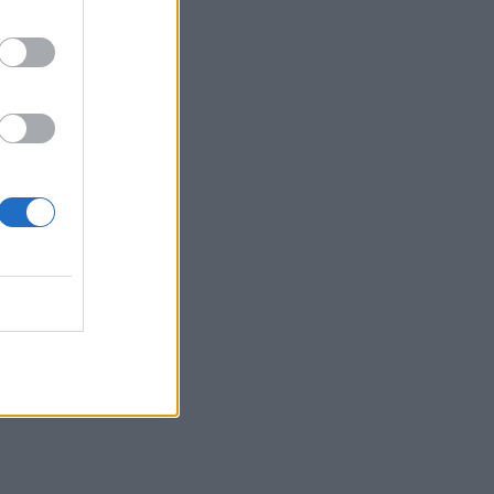
φτερό αεροπλάνου και έσπασε το
προηγούμενο (δικό της) ρεκόρ Γκίνες
15:27
Τελευταία βουτιά για 65χρονη στην
παραλία του Καβρού
15:17
Φωτιά στο νότιο Ρέθυμνο: Ο Δήμος
Αγίου Βασιλείου ευχαριστεί για το
"κύμα αλληλεγγύης"
15:15
«Τα έχω χάσει όλα»: Συντετριμμένος ο
πατέρας και σύζυγος των θυμάτων στο
τροχαίο στις Σέρρες
15:11
Επίσκεψη του Δημάρχου του Δήμου
Σαρωνικού στο ΕΛ.ΚΕ.Θ.Ε. στην
Ανάβυσσο