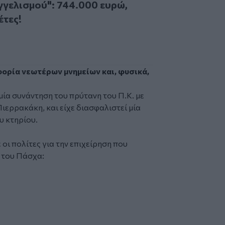
γελισμού": 744.000 ευρώ,
έτες!
εφορία νεωτέρων μνημείων και, φυσικά,
μία συνάντηση του πρύτανη του Π.Κ. με
ιερρακάκη, και είχε διασφαλιστεί μία
υ κτηρίου.
 οι πολίτες για την επιχείρηση που
ς του Πάσχα: