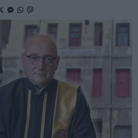
book
witter
Messenger
Whatsapp
Viber