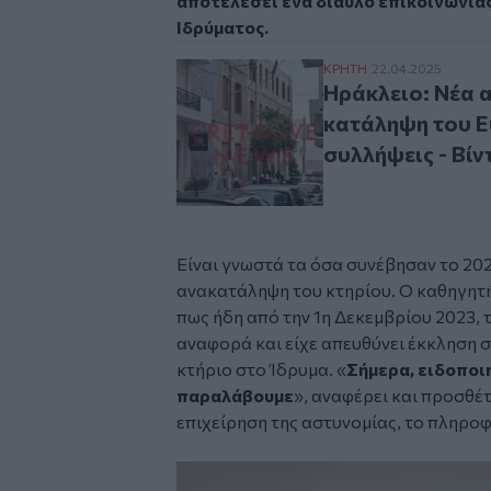
αποτελέσει ένα δίαυλο επικοινωνίας
Ιδρύματος.
Ηράκλειο: Νέα αστυν
ΚΡΗΤΗ
22.04.2025
Ηράκλειο: Νέα 
κατάληψη του Ε
συλλήψεις - Βί
Είναι γνωστά τα όσα συνέβησαν το 202
ανακατάληψη του κτηρίου. Ο καθηγητής
πως ήδη από την 1η Δεκεμβρίου 2023, 
αναφορά και είχε απευθύνει έκκληση 
κτήριο στο Ίδρυμα. «
Σήμερα, ειδοποι
παραλάβουμε
», αναφέρει και προσθέτ
επιχείρηση της αστυνομίας, το πληρο
Image